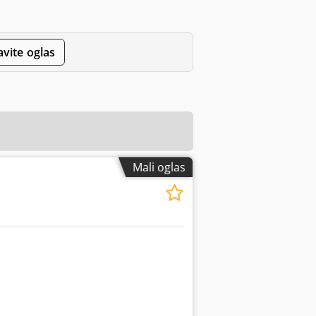
avite oglas
Mali oglas