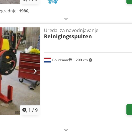
izgradnje:
1986
,
Uređaj za navodnjavanje
Reinigingsspuiten
Goudriaan
1.299 km
1
/
9