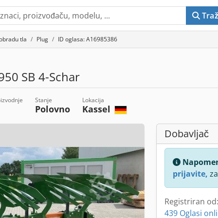
Traž
obradu tla
Plug
ID oglasa: A16985386
50 SB 4-Schar
izvodnje
Stanje
Lokacija
Polovno
Kassel
Dobavljač
Napome
prijavite,
za
Registriran od
439 Oglasi onl