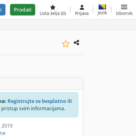
i
Prodati
Jezik
Lista želja
(0)
Prijava
Izbornik
na:
Registrujte se besplatno ili
 pristup svim informacijama.
: 2019
ine