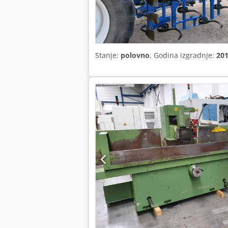
Stanje:
polovno
, Godina izgradnje:
20