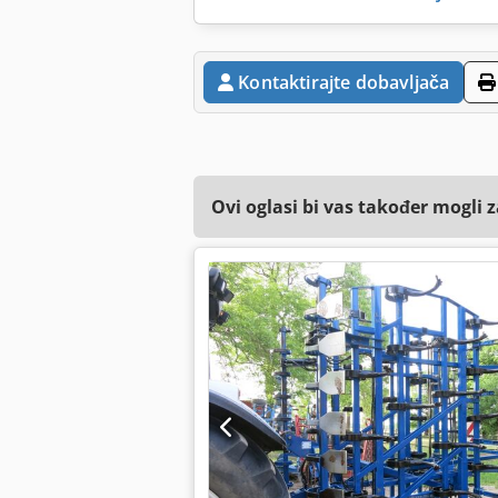
Kontaktirajte dobavljača
Ovi oglasi bi vas također mogli 