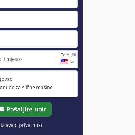
Zemljište
j i mjesto
rgovac
ponude za slične mašine
Pošaljite upit
Izjava o privatnosti