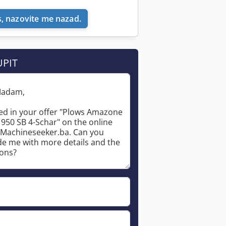
, nazovite me nazad.
UPIT