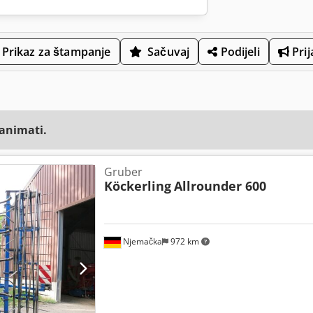
Prikaz za štampanje
Sačuvaj
Podijeli
Prij
zanimati.
Gruber
Köckerling
Allrounder 600
Njemačka
972 km