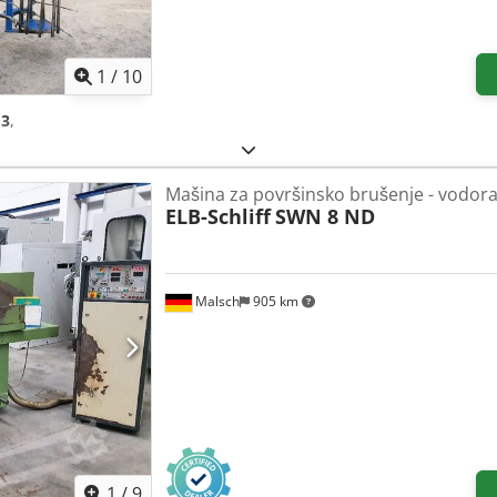
1
/
10
13
,
Mašina za površinsko brušenje - vodor
ELB-Schliff
SWN 8 ND
Malsch
905 km
1
/
9