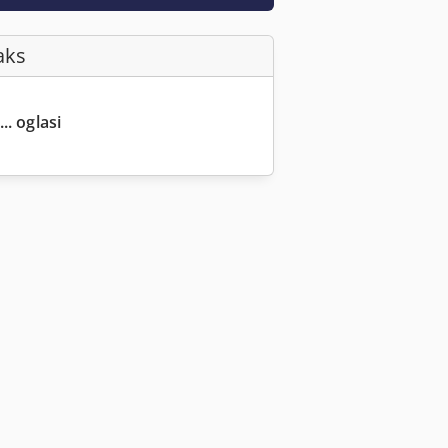
aks
.. oglasi