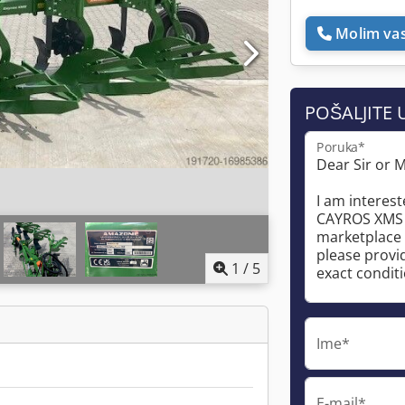
Molim vas
POŠALJITE 
Poruka*
1
/
5
Ime*
E-mail*