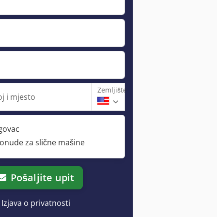
Zemljište
j i mjesto
rgovac
ponude za slične mašine
Pošaljite upit
Izjava o privatnosti