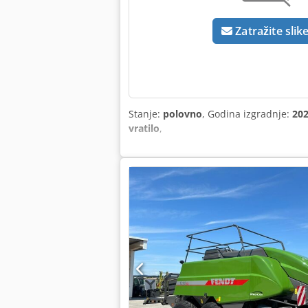
Zatražite slik
Stanje:
polovno
, Godina izgradnje:
20
vratilo
,