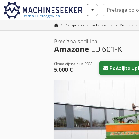
Bosna i Hercegovina
Poljoprivredne mehanizacije
Precizne si
Precizna sadilica
Amazone
ED 601-K
fiksna cijena plus PDV
Pošaljite upi
5.000 €