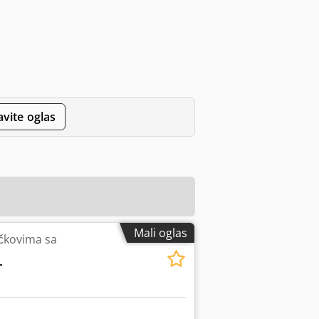
avite oglas
Mali oglas
očkovima sa
T