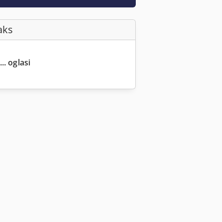
aks
.. oglasi