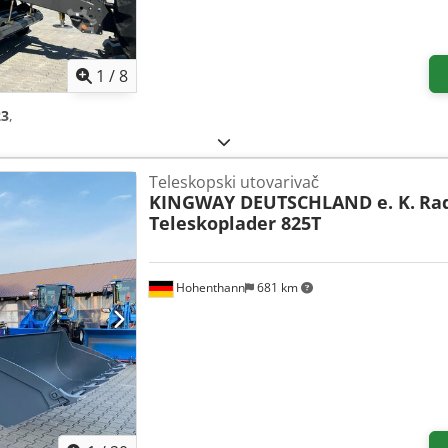
1
/
8
23
,
Teleskopski utovarivač
KINGWAY DEUTSCHLAND e. K.
Ra
Teleskoplader 825T
Hohenthann
681 km