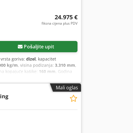
24.975 €
fiksna cijena plus PDV
Pošaljite upit
, vrsta goriva:
dizel
, kapacitet
000 kg/m
, visina podizanja:
3.310 mm
,
rina kopajuće kašike:
160 mm
, Godina
ačilo prikolice, podesivi kran, pogon
Mali oglas
ting