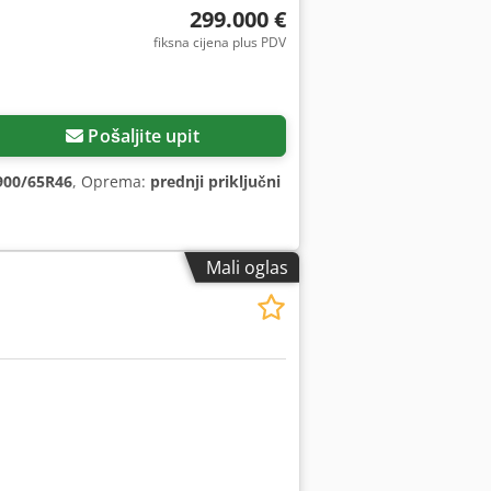
299.000 €
fiksna cijena plus PDV
Pošaljite upit
900/65R46
, Oprema:
prednji priključni
Mali oglas