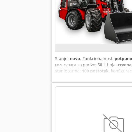
Stanje:
novo
, Funkcionalnost:
potpuno
rezervoara za gorivo:
50 l
, boja:
crvena
stanje guma:
100 postotak
, konfigurac
izgradnje:
2025
, nosivost:
980 kg
, Opr
na sve točkove, standardna lopata, vil