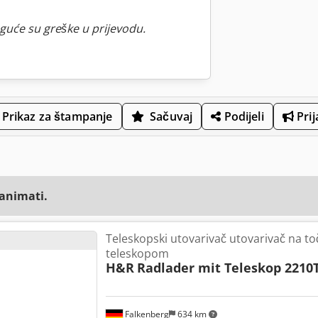
guće su greške u prijevodu.
Prikaz za štampanje
Sačuvaj
Podijeli
Prij
zanimati.
Teleskopski utovarivač utovarivač na t
teleskopom
H&R
Radlader mit Teleskop 2210
Falkenberg
634 km