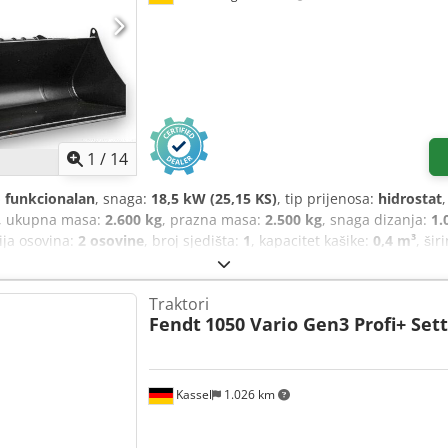
1
/
14
 funkcionalan
, snaga:
18,5 kW (25,15 KS)
, tip prijenosa:
hidrostat
, ukupna masa:
2.600 kg
, prazna masa:
2.500 kg
, snaga dizanja:
1.
ija osovina:
2 osovine
, broj sjedišta:
1
, kapacitet kašike:
0,4 m³
, ši
ema:
blokada diferencijala, dodatna svjetla, hidraulika, kabina, kv
juške za palete, zaštitnik za glavu
,
Traktori
Fendt
1050 Vario Gen3 Profi+ Set
Kassel
1.026 km