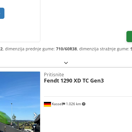
e
22
, dimenzija prednje gume:
710/60R38
, dimenzija stražnje gume:
Pritisnite
Fendt
1290 XD TC Gen3
Kassel
1.026 km