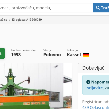
Traž
jačice
ID oglasa: A15566989
Godina proizvodnje
Stanje
Lokacija
t
1998
Polovno
Kassel
Dobavljač
Napome
prijavite,
za
Registriran od
439 Oglasi onl