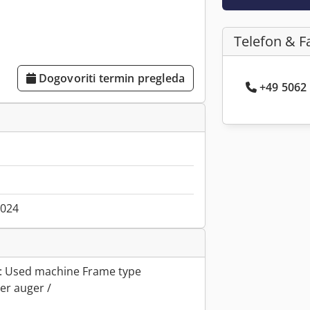
Telefon & F
Dogovoriti termin pregleda
+49 5062 .
2024
: Used machine Frame type
zer auger /