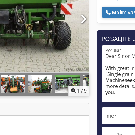
Molim vas
POŠALJITE 
Poruka*
1
/
9
Ime*