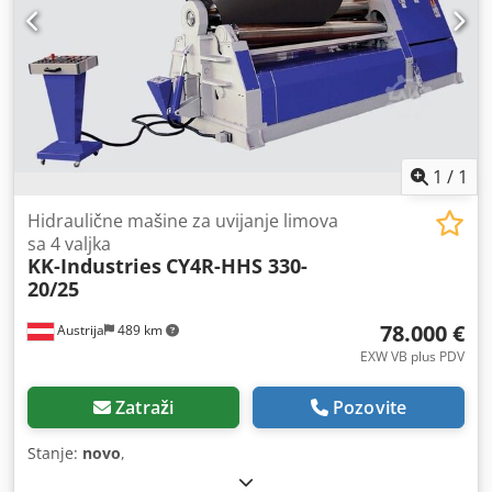
1
/
1
Hidraulične mašine za uvijanje limova
sa 4 valjka
KK-Industries
CY4R-HHS 330-
20/25
78.000 €
Austrija
489 km
EXW VB plus PDV
Zatraži
Pozovite
Stanje:
novo
,