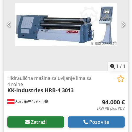
1
/
1
Hidraulična mašina za uvijanje lima sa
4 rolne
KK-Industries
HRB-4 3013
94.000 €
Austrija
489 km
EXW VB plus PDV
Zatraži
Pozovite