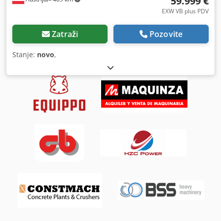
59.999 €
EXW VB plus PDV
Zatraži
Pozovite
Stanje:
novo
,