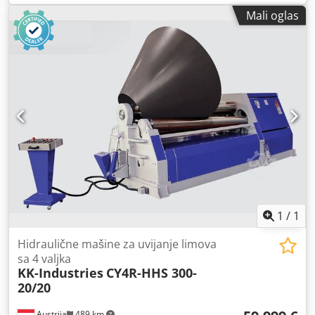
Mali oglas
1
/
1
Hidraulične mašine za uvijanje limova
sa 4 valjka
KK-Industries
CY4R-HHS 300-
20/20
Austrija
489 km