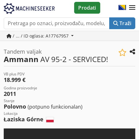
Prodati
Traži
/ ... / ID oglasa: A17767957
Tandem valjak
Ammann
AV 95-2 - SERVICED!
VB plus PDV
18.999 €
Godina proizvodnje
2011
Stanje
Polovno
(potpuno funkcionalan)
Lokacija
Łaziska Górne