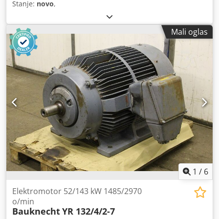
Stanje:
novo
,
Mali oglas
1
/
6
Elektromotor 52/143 kW 1485/2970
o/min
Bauknecht
YR 132/4/2-7