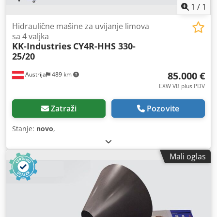
1
/
1
Hidraulične mašine za uvijanje limova
sa 4 valjka
KK-Industries
CY4R-HHS 330-
25/20
85.000 €
Austrija
489 km
EXW VB plus PDV
Zatraži
Pozovite
Stanje:
novo
,
Mali oglas