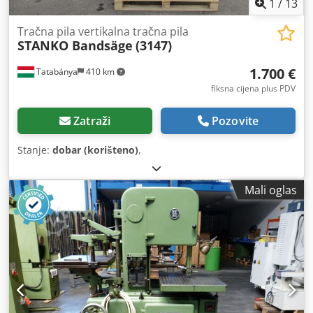
1
/
13
Tračna pila vertikalna tračna pila
STANKO Bandsäge
(3147)
1.700 €
Tatabánya
410 km
fiksna cijena plus PDV
Zatraži
Pozovite
Stanje:
dobar (korišteno)
,
Mali oglas