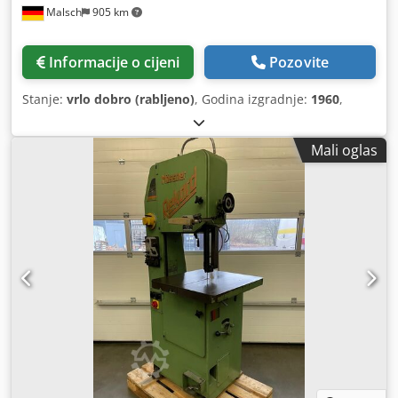
Malsch
905 km
Informacije o cijeni
Pozovite
Stanje:
vrlo dobro (rabljeno)
, Godina izgradnje:
1960
,
Mali oglas