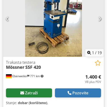
1
/
19
Trakasta testera
Mössner
SSF 420
1.400 €
Ebenweiler
771 km
VB plus PDV
Zatraži
Pozovite
Stanje:
dobar (korišteno)
,