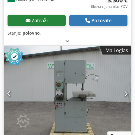
3.300 €
fiksna cijena plus PDV
Zatraži
Pozovite
Stanje:
polovno
,
Mali oglas