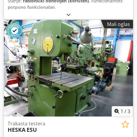
Stanje:
radionički obnovljen (korišten)
, Funkcionalnost:
potpuno funkcionalan
,
Mali oglas
1
/
3
Trakasta testera
HESKA
ESU