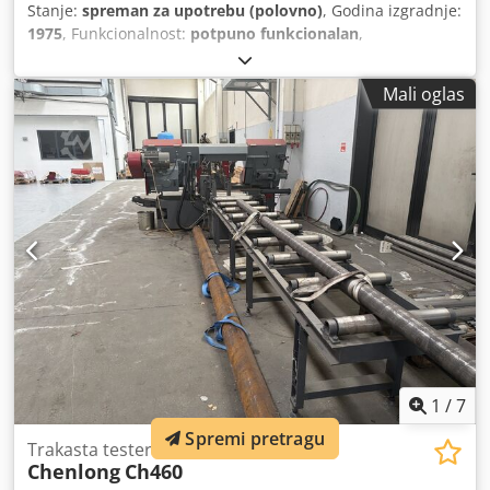
Stanje:
spreman za upotrebu (polovno)
, Godina izgradnje:
1975
, Funkcionalnost:
potpuno funkcionalan
,
Mali oglas
1
/
7
Spremi pretragu
Trakasta testera
Chenlong
Ch460