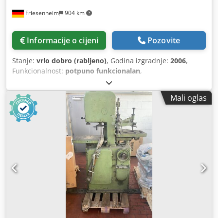
Friesenheim
904 km
Informacije o cijeni
Pozovite
Stanje:
vrlo dobro (rabljeno)
, Godina izgradnje:
2006
,
Funkcionalnost:
potpuno funkcionalan
,
Mali oglas