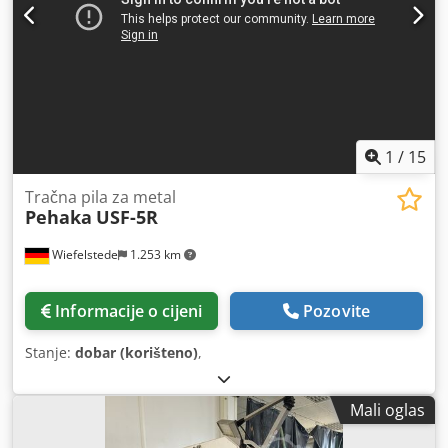
1
/
15
Tračna pila za metal
Pehaka
USF-5R
Wiefelstede
1.253 km
Informacije o cijeni
Pozovite
Stanje:
dobar (korišteno)
,
Mali oglas