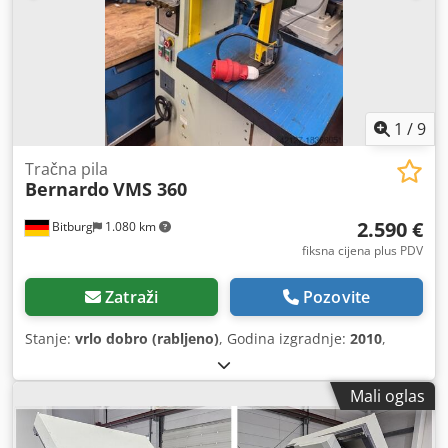
1
/
9
Tračna pila
Bernardo
VMS 360
2.590 €
Bitburg
1.080 km
fiksna cijena plus PDV
Zatraži
Pozovite
Stanje:
vrlo dobro (rabljeno)
, Godina izgradnje:
2010
,
Mali oglas