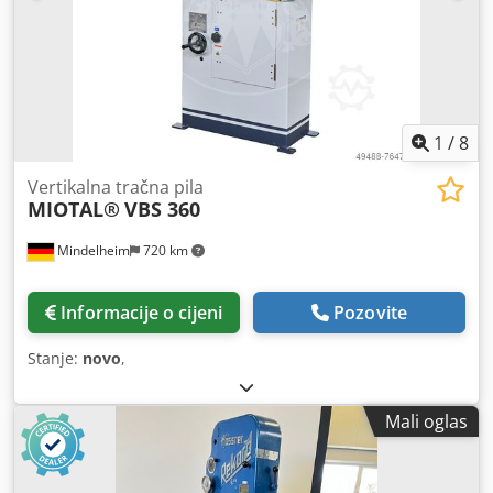
1
/
8
Vertikalna tračna pila
MIOTAL®
VBS 360
Mindelheim
720 km
Informacije o cijeni
Pozovite
Stanje:
novo
,
Mali oglas