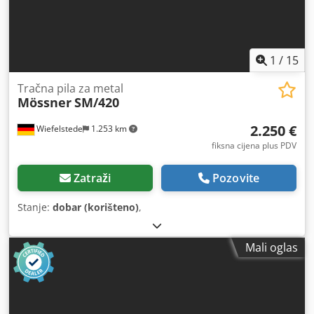
1
/
15
Tračna pila za metal
Mössner
SM/420
2.250 €
Wiefelstede
1.253 km
fiksna cijena plus PDV
Zatraži
Pozovite
Stanje:
dobar (korišteno)
,
Mali oglas