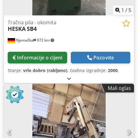
1
/
5
Tračna pila - okomita
HESKA
SB4
Njemačka
972 km
Informacije o cijeni
Pozovite
Stanje:
vrlo dobro (rabljeno)
, Godina izgradnje:
2000
,
Mali oglas