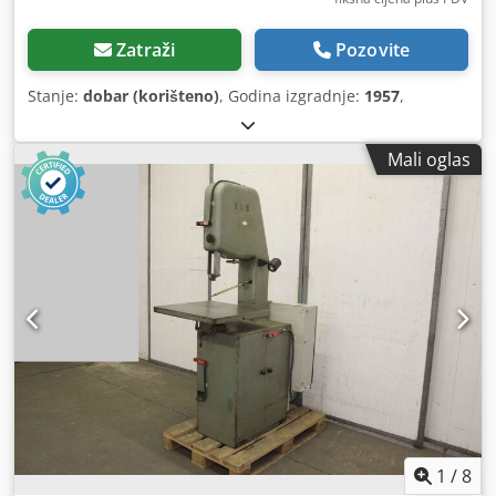
Zatraži
Pozovite
Stanje:
dobar (korišteno)
, Godina izgradnje:
1957
,
Mali oglas
1
/
8