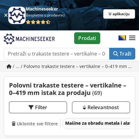
Machineseeker
U aplikaciju
Besplatno u prodavnici
Prodati
Traži
/ ... / Polovno trakaste testere – vertikalne – 0–419 mm ista
Polovni trakaste testere – vertikalne –
0–419 mm istak za prodaju
(69)
Filter
Relevantnost
Mašine za obradu metala i alatne
Uklonite sve filtere