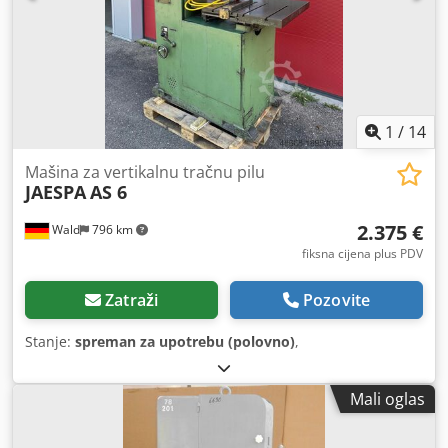
1
/
14
Mašina za vertikalnu tračnu pilu
JAESPA
AS 6
2.375 €
Wald
796 km
fiksna cijena plus PDV
Zatraži
Pozovite
Stanje:
spreman za upotrebu (polovno)
,
Mali oglas