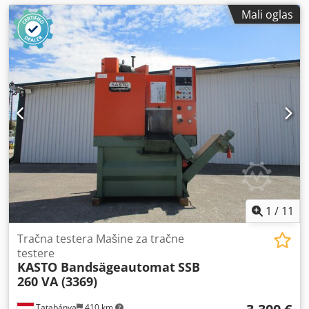
Mali oglas
1
/
11
Tračna testera Mašine za tračne
testere
KASTO Bandsägeautomat
SSB
260 VA (3369)
Tatabánya
410 km