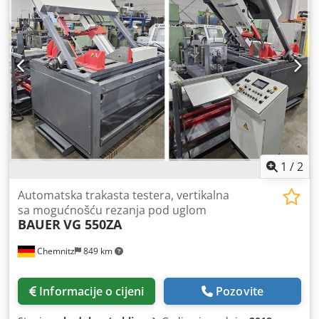
1
/
2
Automatska trakasta testera, vertikalna
sa mogućnošću rezanja pod uglom
BAUER
VG 550ZA
Chemnitz
849 km
Informacije o cijeni
Pozovite