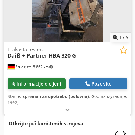
1
/
5
Trakasta testera
Daiß + Partner
HBA 320 G
Striegistal
862 km
Informacije o cijeni
Pozovite
Stanje:
spreman za upotrebu (polovno)
, Godina izgradnje:
1992
,
Otkrijte još korištenih strojeva