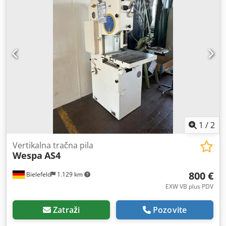
1
/
2
Vertikalna tračna pila
Wespa
AS4
800 €
Bielefeld
1.129 km
EXW VB plus PDV
Zatraži
Pozovite