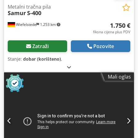
Metalni tračna pila
Samur
S-400
1.750 €
Wiefelstede
1.253 km
fiksna cijena plus PDV
Zatraži
Pozovite
Stanje:
dobar (korišteno)
,
Mali oglas