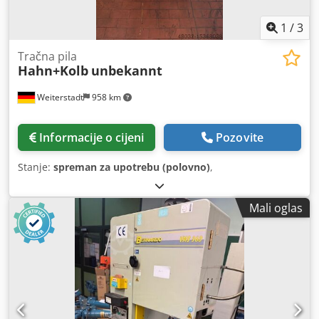
1
/
3
Tračna pila
Hahn+Kolb
unbekannt
Weiterstadt
958 km
Informacije o cijeni
Pozovite
Stanje:
spreman za upotrebu (polovno)
,
Mali oglas