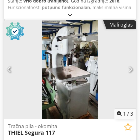
Stanje:
vrlo dobro (rabljeno)
, Godina izgradnje:
2018
,
Funkcionalnost:
potpuno funkcionalan
, maksimalna visina
rezanja:
530 mm
, širina rezanja (maks.):
800 mm
,
maksimalna brzina okretanja:
120 okret/min
, ukupna
Mali oglas
masa:
3.500 kg
,
1
/
3
Tračna pila - okomita
THIEL
Segura 117