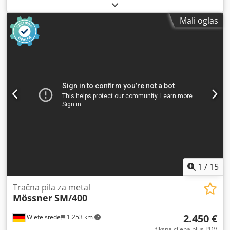
Mali oglas
1
/
15
Tračna pila za metal
Mössner
SM/400
2.450 €
Wiefelstede
1.253 km
fiksna cijena plus PDV