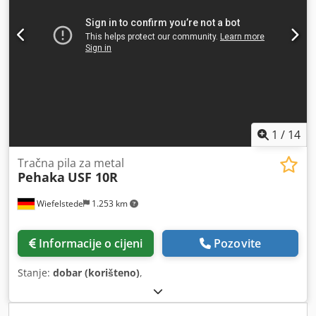
1
/
14
Tračna pila za metal
Pehaka
USF 10R
Wiefelstede
1.253 km
Informacije o cijeni
Pozovite
Stanje:
dobar (korišteno)
,