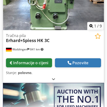
1
/
9
Tračna pila
Erhard+Spiess
HK 3C
Waiblingen
841 km
Informacije o cijeni
Pozovite
Stanje:
polovno
,