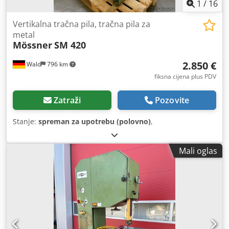
1
/
16
Vertikalna tračna pila, tračna pila za
metal
Mössner
SM 420
2.850 €
Wald
796 km
fiksna cijena plus PDV
Zatraži
Pozovite
Stanje:
spreman za upotrebu (polovno)
,
Mali oglas