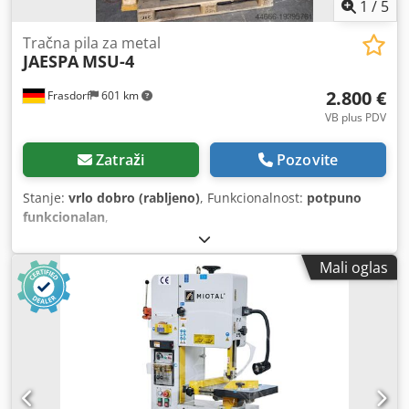
1
/
5
Tračna pila za metal
JAESPA
MSU-4
2.800 €
Frasdorf
601 km
VB plus PDV
Zatraži
Pozovite
Stanje:
vrlo dobro (rabljeno)
, Funkcionalnost:
potpuno
funkcionalan
,
Mali oglas