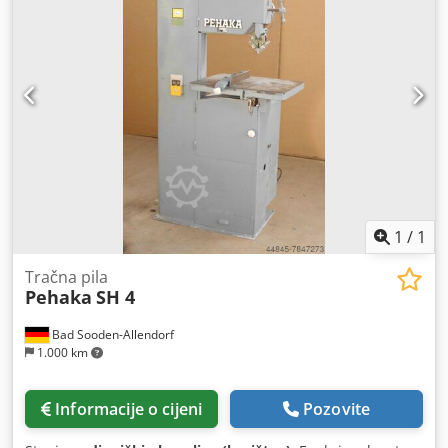
1
/
1
Tračna pila
Pehaka
SH 4
Bad Sooden-Allendorf
1.000 km
Informacije o cijeni
Pozovite