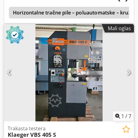
u
Horizontalne tračne pile – poluautomatske – kružni
Mali oglas
1
/
7
Trakasta testera
Klaeger
VBS 405 S