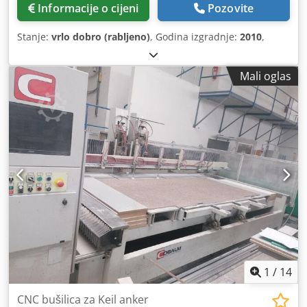
Informacije o cijeni
Pozovite
Stanje:
vrlo dobro (rabljeno)
, Godina izgradnje:
2010
,
Mali oglas
1
/
14
CNC bušilica za Keil anker