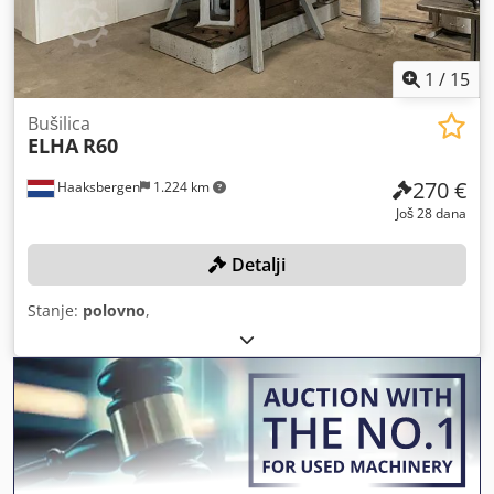
1
/
15
Bušilica
ELHA
R60
270 €
Haaksbergen
1.224 km
Još 28 dana
Detalji
Stanje:
polovno
,