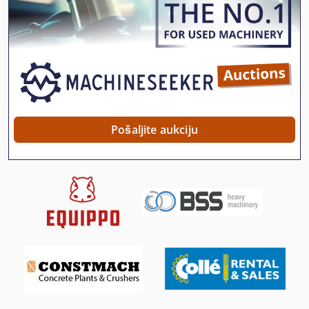
Mašina Za Bušenje Jezgre
Mašina Za Bušenje Prirubnica
Mašina Za Bušenje Smalcalda
Mašina Za Bušenje Stakla
Mašina Za Bušenje Vreteno
Pošaljite aukciju
Multi Vreteno Mašina Za Bušenje Elemenata
Pneumatski Stroj Za Bušenje
Pokrenuti Stroj Za Bušenje Rupa
Prijenos Stupcu Mašina Za Bušenje Elemenata
Stol Za Bušenje
Stroj Za Bušenje