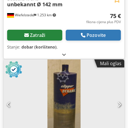
unbekannt
Ø 142 mm
75 €
Wiefelstede
1.253 km
fiksna cijena plus PDV
Zatraži
Pozovite
Stanje:
dobar (korišteno)
,
Mali oglas