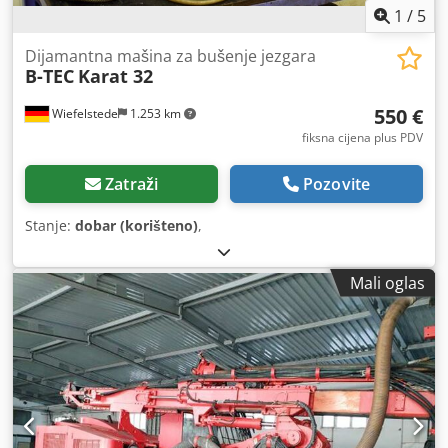
1
/
5
Dijamantna mašina za bušenje jezgara
B-TEC
Karat 32
550 €
Wiefelstede
1.253 km
fiksna cijena plus PDV
Zatraži
Pozovite
Stanje:
dobar (korišteno)
,
Mali oglas