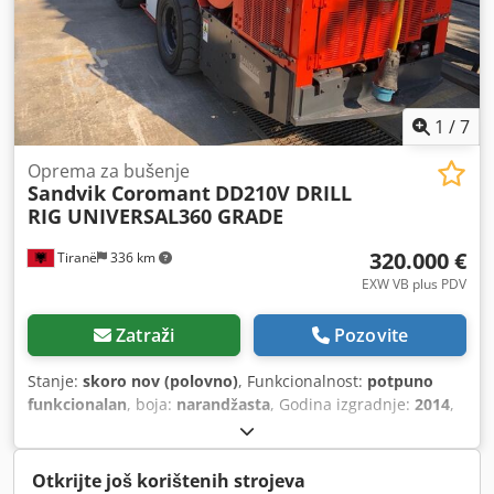
1
/
7
Oprema za bušenje
Sandvik Coromant
DD210V DRILL
RIG UNIVERSAL360 GRADE
320.000 €
Tiranë
336 km
EXW VB plus PDV
Zatraži
Pozovite
Stanje:
skoro nov (polovno)
, Funkcionalnost:
potpuno
funkcionalan
, boja:
narandžasta
, Godina izgradnje:
2014
,
Otkrijte još korištenih strojeva