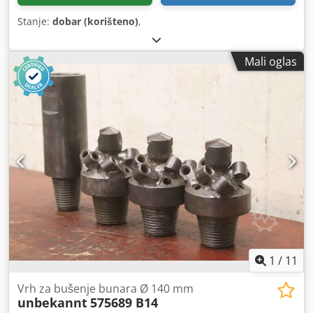
Stanje:
dobar (korišteno)
,
Mali oglas
1
/
11
Vrh za bušenje bunara Ø 140 mm
unbekannt
575689 B14