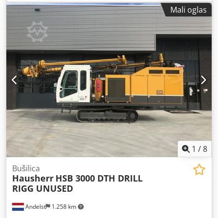
Mali oglas
1
/
8
Bušilica
Hausherr
HSB 3000 DTH DRILL
RIGG UNUSED
Andelst
1.258 km