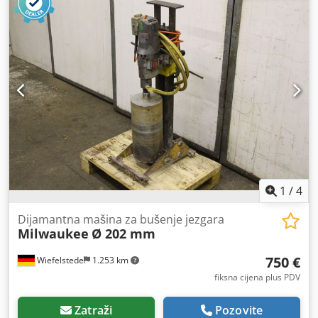
1
/
4
Dijamantna mašina za bušenje jezgara
Milwaukee
Ø 202 mm
750 €
Wiefelstede
1.253 km
fiksna cijena plus PDV
Zatraži
Pozovite