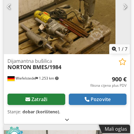
1
/
7
Dijamantna bušilica
NORTON
BMES/1984
900 €
Wiefelstede
1.253 km
fiksna cijena plus PDV
Zatraži
Pozovite
Stanje:
dobar (korišteno)
,
Mali oglas