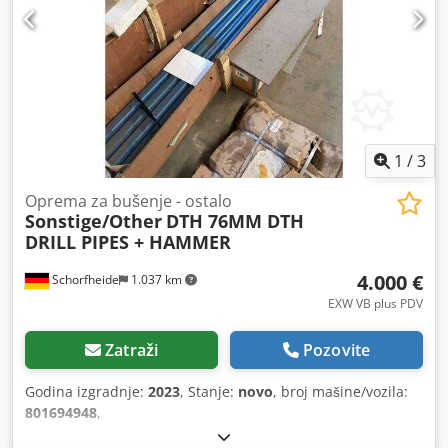
1
/
3
Oprema za bušenje - ostalo
Sonstige/Other
DTH 76MM DTH
DRILL PIPES + HAMMER
4.000 €
Schorfheide
1.037 km
EXW VB plus PDV
Zatraži
Pozovite
Godina izgradnje:
2023
, Stanje:
novo
, broj mašine/vozila:
801694948
,