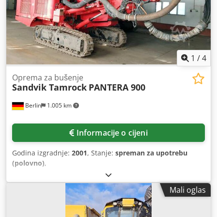
1
/
4
Oprema za bušenje
Sandvik Tamrock
PANTERA 900
Berlin
1.005 km
Informacije o cijeni
Godina izgradnje:
2001
, Stanje:
spreman za upotrebu
(polovno)
,
Mali oglas