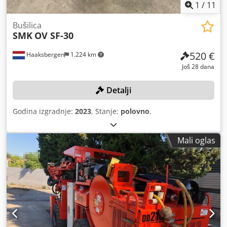
1
/
11
Bušilica
SMK
OV SF-30
520 €
Haaksbergen
1.224 km
Još 28 dana
Detalji
Godina izgradnje:
2023
, Stanje:
polovno
,
Mali oglas