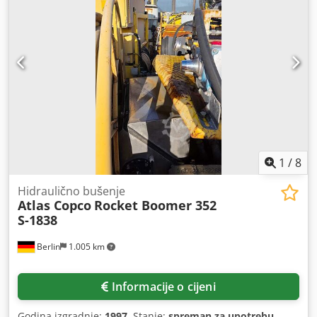
1
/
8
Hidraulično bušenje
Atlas Copco
Rocket Boomer 352
S-1838
Berlin
1.005 km
Informacije o cijeni
Godina izgradnje:
1997
, Stanje:
spreman za upotrebu