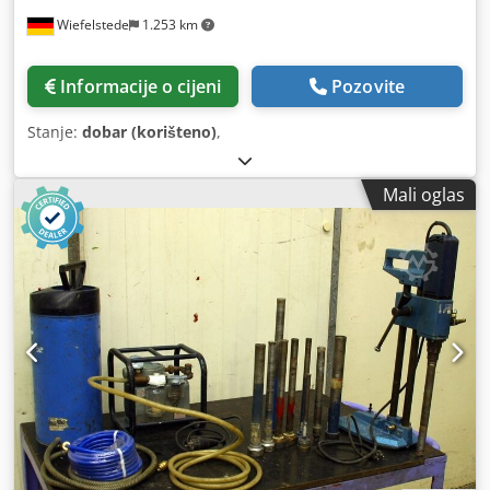
Wiefelstede
1.253 km
Informacije o cijeni
Pozovite
Stanje:
dobar (korišteno)
,
Mali oglas