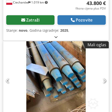
43.800 €
Ciechanów
1.019 km
fiksna cijena plus PDV
Zatraži
Pozovite
Stanje:
novo
, Godina izgradnje:
2025
,
Mali oglas