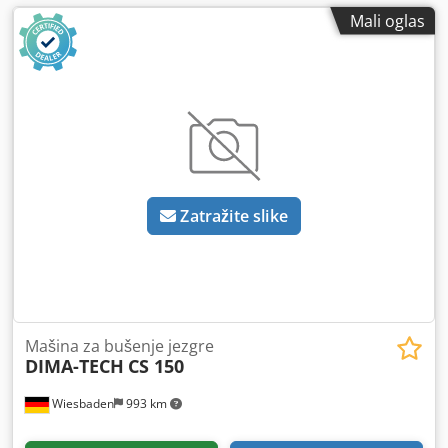
Mali oglas
Zatražite slike
Mašina za bušenje jezgre
DIMA-TECH
CS 150
Wiesbaden
993 km