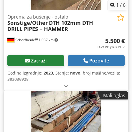
1
/
6
Oprema za bušenje - ostalo
Sonstige/Other
DTH 102mm DTH
DRILL PIPES + HAMMER
5.500 €
Schorfheide
1.037 km
EXW VB plus PDV
Zatraži
Pozovite
Godina izgradnje:
2023
, Stanje:
novo
, broj mašine/vozila:
383036928
,
Mali oglas