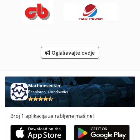
Stroj Za Bušenje Stanze
Strojevi Za Bušenje
Univerzalni Stroj Za Bušenje
Vertikalna Mašina Za Bušenje Elemenata
Oglašavajte ovdje
Više Mašina Za Bušenje Elemenata
Šablona Za Bušenje
Machineseeker
Besplatno u prodavnici
Broj 1 aplikacija za rabljene mašine!