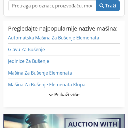
Traži
Pregledajte najpopularnije nazive mašina:
Automatska Mašina Za Bušenje Elemenata
Glavu Za Bušenje
Jedinice Za Bušenje
Mašina Za Bušenje Elemenata
Mašina Za Bušenje Elemenata Klupa
Prikaži više
Mašina Za Bušenje Elemenata Stupca
Mašina Za Bušenje Elemenata Zajedničke Vreteno
Mašina Za Bušenje Hardvera