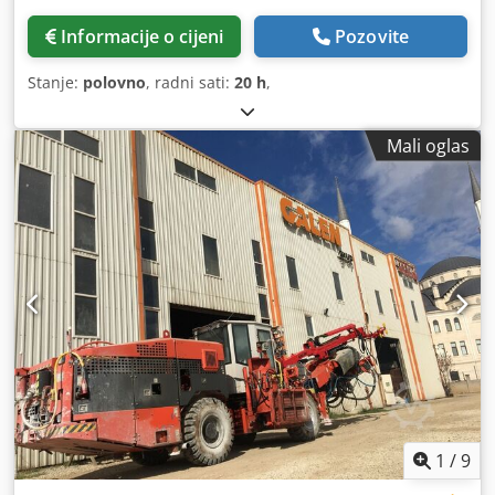
Informacije o cijeni
Pozovite
Stanje:
polovno
, radni sati:
20 h
,
Mali oglas
1
/
9