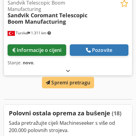
Sandvik Telescopic Boom
Manufacturing
Sandvik Coromant
Telescopic
Boom Manufacturing
Turska
1.311 km
Informacije o cijeni
Pozovite
Stanje:
novo
,
Spremi pretragu
Polovni ostala oprema za bušenje
(18)
Sada pretražujte cijeli Machineseeker s više od
200.000 polovnih strojeva.