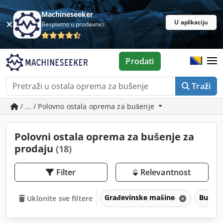
Machineseeker
U aplikaciju
Besplatno u prodavnici
Prodati
Traži
/ ... / Polovno ostala oprema za bušenje
Polovni ostala oprema za bušenje za
prodaju
(18)
Filter
Relevantnost
Građevinske mašine
Bušili
Uklonite sve filtere