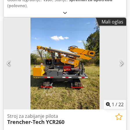
(polovno)
,
Mali oglas
1
/
22
Stroj za zabijanje pilota
Trencher-Tech
YCR260