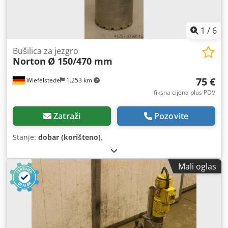
1
/
6
Bušilica za jezgro
Norton
Ø 150/470 mm
75 €
Wiefelstede
1.253 km
fiksna cijena plus PDV
Zatraži
Pozovite
Stanje:
dobar (korišteno)
,
Mali oglas