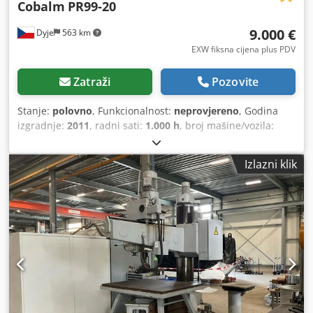
Cobalm
PR99-20
9.000 €
Dyje
563 km
EXW fiksna cijena plus PDV
Zatraži
Pozovite
Stanje:
polovno
, Funkcionalnost:
neprovjereno
, Godina
izgradnje:
2011
, radni sati:
1.000 h
, broj mašine/vozila:
55991101
,
Izlazni klik