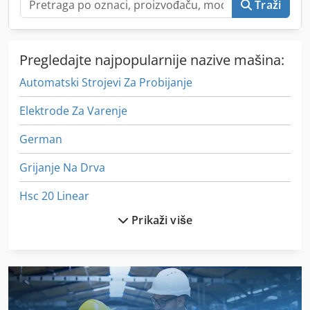
Traži
Pregledajte najpopularnije nazive mašina:
Automatski Strojevi Za Probijanje
Elektrode Za Varenje
German
Grijanje Na Drva
Hsc 20 Linear
Prikaži više
Jedan Drveni Mlin Za
Linija Za Punjenje
Mašini Za Mljevenje
Obraćajući Se