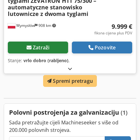
tyglami
ZEVATRON HTT 75/300 –
automatyczne stanowisko
lutownicze z dwoma tyglami
9.999 €
Wymysłów
908 km
fiksna cijena plus PDV
Zatraži
Pozovite
Stanje:
vrlo dobro (rabljeno)
,
Spremi pretragu
Polovni postrojenja za galvanizaciju
(1)
Sada pretražujte cijeli Machineseeker s više od
200.000 polovnih strojeva.