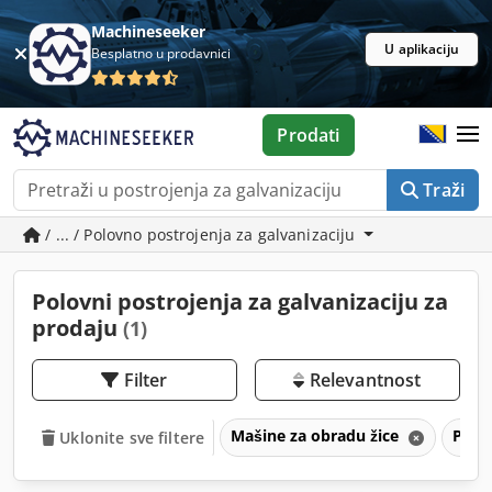
Machineseeker
U aplikaciju
Besplatno u prodavnici
Prodati
Traži
/ ... / Polovno postrojenja za galvanizaciju
Polovni postrojenja za galvanizaciju za
prodaju
(1)
Filter
Relevantnost
Mašine za obradu žice
Postr
Uklonite sve filtere