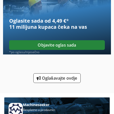
Obuće Za Glodanje I Brušenje Stroj
Oglasite sada od 4,49 €
*
Postrojenja I Betonare
11 milijuna kupaca
čeka na vas
Postrojenja Za Proizvodnju Prozora
Prikaz Okvira Za Pohranu
Objavite oglas sada
Projekcija Za Varenje
*po oglasu/mjesečno
Stavostroj Vp 200
Stroj Za Poliranje Automobila
Oglašavajte ovdje
Strojevi Za Oblikovanje
Strojevi Za Obrubljivanje
Vodu Za
Machineseeker
Besplatno u prodavnici