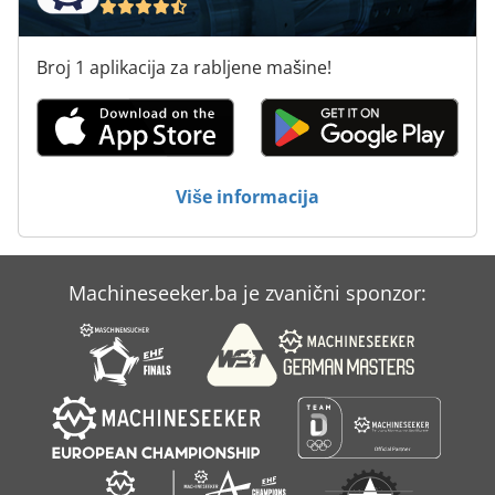
Za Automatsko Varenje
Za Hlađenje Spremnika
Broj 1 aplikacija za rabljene mašine!
Za Pohranu
Za Preradu Drva
Za Prikaz Okvira Metala
Više informacija
Za Razvijanje Filma
Machineseeker.ba je zvanični sponzor: