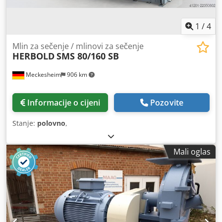
1
/
4
Mlin za sečenje / mlinovi za sečenje
HERBOLD
SMS 80/160 SB
Meckesheim
906 km
Informacije o cijeni
Pozovite
Stanje:
polovno
,
Mali oglas