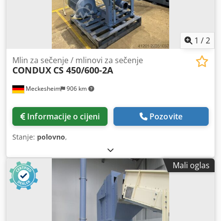
1
/
2
Mlin za sečenje / mlinovi za sečenje
CONDUX
CS 450/600-2A
Meckesheim
906 km
Informacije o cijeni
Pozovite
Stanje:
polovno
,
Mali oglas