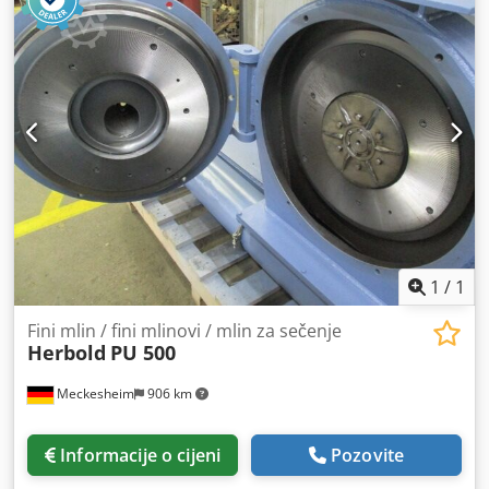
1
/
1
Fini mlin / fini mlinovi / mlin za sečenje
Herbold
PU 500
Meckesheim
906 km
Informacije o cijeni
Pozovite