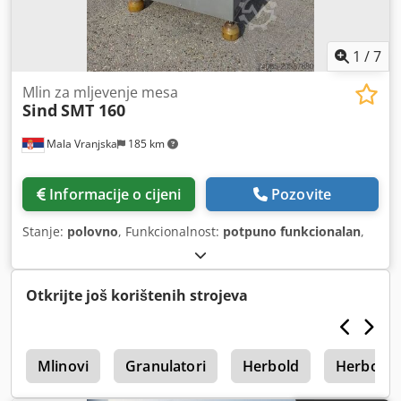
1
/
7
Mlin za mljevenje mesa
Sind
SMT 160
Mala Vranjska
185 km
Informacije o cijeni
Pozovite
Stanje:
polovno
, Funkcionalnost:
potpuno funkcionalan
,
Otkrijte još korištenih strojeva
a
Mlinovi
Granulatori
Herbold
Herbold 