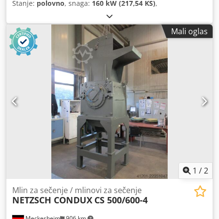
Stanje:
polovno
, snaga:
160 kW (217,54 KS)
,
Mali oglas
1
/
2
Mlin za sečenje / mlinovi za sečenje
NETZSCH CONDUX
CS 500/600-4
Meckesheim
906 km