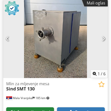
Mali oglas
1
/
6
Mlin za mljevenje mesa
Sind
SMT 130
Mala Vranjska
185 km