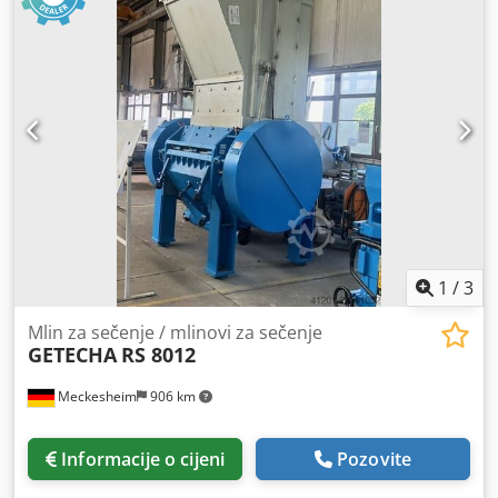
1
/
3
Mlin za sečenje / mlinovi za sečenje
GETECHA
RS 8012
Meckesheim
906 km
Informacije o cijeni
Pozovite