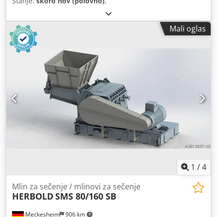
Stanje:
skoro nov (polovno)
,
Mali oglas
1
/
4
Mlin za sečenje / mlinovi za sečenje
HERBOLD
SMS 80/160 SB
Meckesheim
906 km