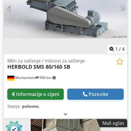
1
/
4
Mlin za sečenje / mlinovi za sečenje
HERBOLD
SMS 80/160 SB
Meckesheim
906 km
Informacije o cijeni
Pozovite
Stanje:
polovno
,
Mali oglas