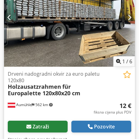
1
/
6
Drveni nadogradni okvir za euro paletu
120x80
Holzausatzrahmen
für
Europalette 120x80x20 cm
12 €
Aumühle
562 km
fiksna cijena plus PDV
Zatraži
Pozovite