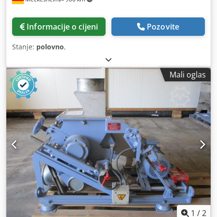
Informacije o cijeni
Pozovite
Stanje:
polovno
,
Mali oglas
1
/
2