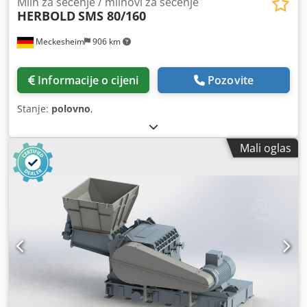
Mlin za sečenje / mlinovi za sečenje
HERBOLD
SMS 80/160
Meckesheim
906 km
Informacije o cijeni
Pozovite
Stanje:
polovno
,
Mali oglas