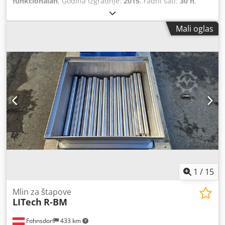
funkcionalan
, Godina izgradnje:
2015
, radni sati:
30 h
,
ukupna masa:
2.450 kg
, ukupna visina:
2.400 mm
, ukupna
dužina:
2.000 mm
, ukupna širina:
1.700 mm
,
Mali oglas
1
/
15
Mlin za štapove
LITech
R-BM
Fohnsdorf
433 km