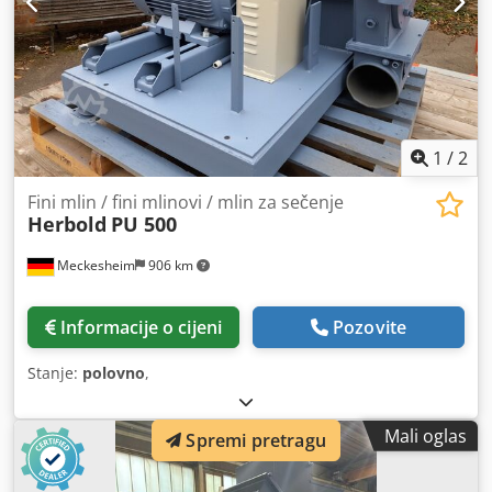
1
/
2
Fini mlin / fini mlinovi / mlin za sečenje
Herbold
PU 500
Meckesheim
906 km
Informacije o cijeni
Pozovite
Stanje:
polovno
,
Mali oglas
Spremi pretragu