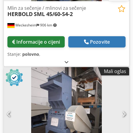
Mlin za sečenje / mlinovi za sečenje
HERBOLD
SML 45/60-S4-2
Meckesheim
906 km
Informacije o cijeni
Pozovite
Stanje:
polovno
,
Mali oglas