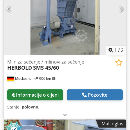
1
/
2
Mlin za sečenje / mlinovi za sečenje
HERBOLD
SMS 45/60
Meckesheim
906 km
Informacije o cijeni
Pozovite
Stanje:
polovno
,
Mali oglas