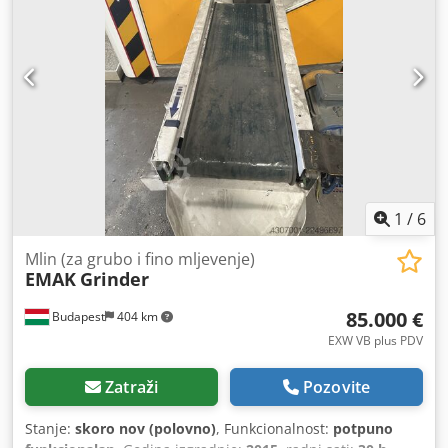
1
/
6
Mlin (za grubo i fino mljevenje)
EMAK
Grinder
85.000 €
Budapest
404 km
EXW VB plus PDV
Zatraži
Pozovite
Stanje:
skoro nov (polovno)
, Funkcionalnost:
potpuno