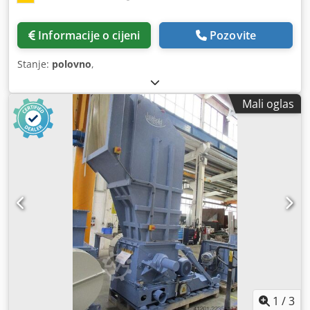
Informacije o cijeni
Pozovite
Stanje:
polovno
,
Mali oglas
1
/
3