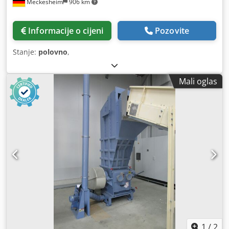
Meckesheim
906 km
Informacije o cijeni
Pozovite
Stanje:
polovno
,
Mali oglas
1
/
2