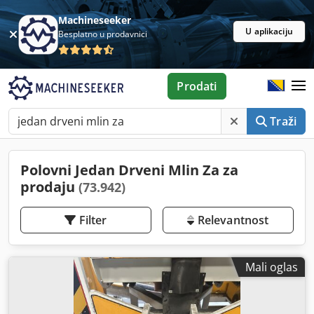
Machineseeker
U aplikaciju
Besplatno u prodavnici
Prodati
Traži
Polovni Jedan Drveni Mlin Za za
prodaju
(73.942)
Filter
Relevantnost
Mali oglas