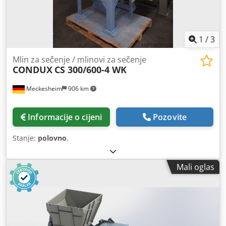
1
/
3
Mlin za sečenje / mlinovi za sečenje
CONDUX
CS 300/600-4 WK
Meckesheim
906 km
Informacije o cijeni
Pozovite
Stanje:
polovno
,
Mali oglas