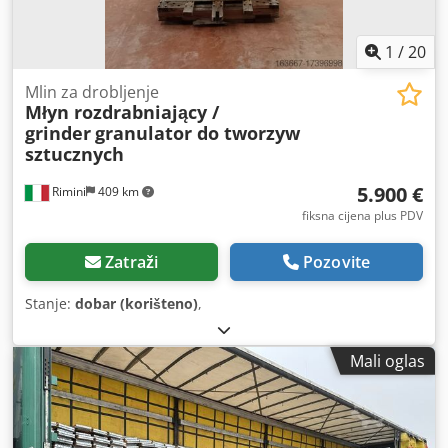
1
/
20
Mlin za drobljenje
Młyn rozdrabniający /
grinder
granulator do tworzyw
sztucznych
5.900 €
Rimini
409 km
fiksna cijena plus PDV
Zatraži
Pozovite
Stanje:
dobar (korišteno)
,
Mali oglas