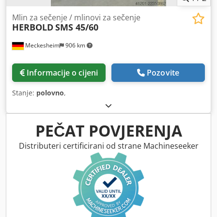
Mlin za sečenje / mlinovi za sečenje
HERBOLD
SMS 45/60
Meckesheim
906 km
Informacije o cijeni
Pozovite
Stanje:
polovno
,
PEČAT POVJERENJA
Distributeri certificirani od strane Machineseeker