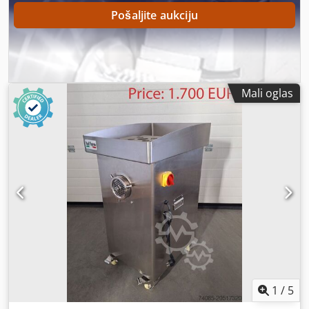
Pošaljite aukciju
Mali oglas
1
/
5