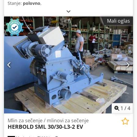
Stanje:
polovno
,
Mali oglas
1
/
4
Mlin za sečenje / mlinovi za sečenje
HERBOLD
SML 30/30-L3-2 EV