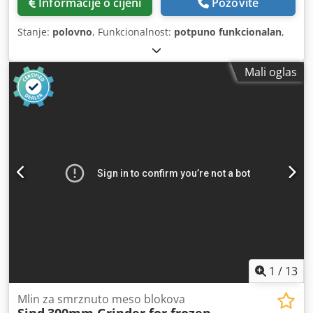
Informacije o cijeni
Pozovite
Stanje:
polovno
, Funkcionalnost:
potpuno funkcionalan
,
Mali oglas
1
/
13
Mlin za smrznuto meso blokova