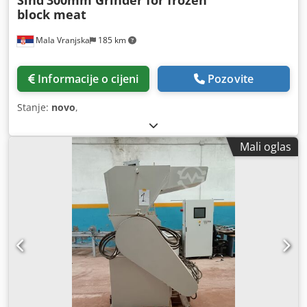
Sind
300mm Grinder for frozen
block meat
Mala Vranjska
185 km
Informacije o cijeni
Pozovite
Stanje:
novo
,
Mali oglas