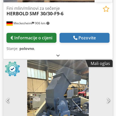
Fini mlin/mlinovi za sečenje
HERBOLD
SMF 30/30-F9-6
Meckesheim
906 km
Informacije o cijeni
Pozovite
Stanje:
polovno
,
Mali oglas