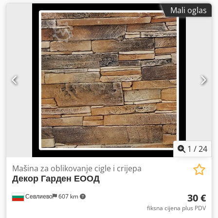
Mali oglas
1
/
24
Mašina za oblikovanje cigle i crijepa
Декор Гарден ЕООД
30 €
Севлиево
607 km
fiksna cijena plus PDV