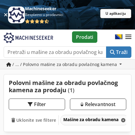
Machineseeker
U aplikaciju
Besplatno u prodavnici
Prodati
Traži
/ ... / Polovno mašine za obradu povlačnog kamena
Polovni mašine za obradu povlačnog
kamena za prodaju
(1)
Filter
Relevantnost
Mašine za obradu kamena
Uklonite sve filtere