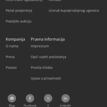
Pečat povjerenja
Uzorak kupoprodajnog ugovora
Pošaljite aukciju
Kompanija
Pravna informacija
O nama
Impressum
Presa
Opći uvjeti poslovanja
Poslovi
Pravila tržišta
Izjava o privatnosti
Blog
Facebook
X
LinkedIn