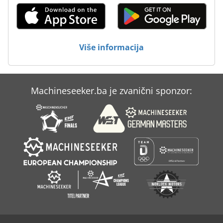
Za Preradu Drva
Za Prikaz Okvira Metala
Više informacija
Za Razvijanje Filma
Machineseeker.ba je zvanični sponzor: