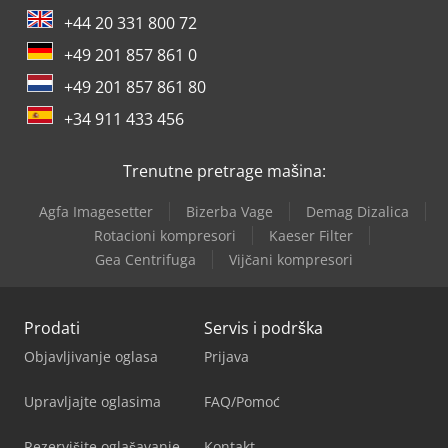
+44 20 331 800 72
+49 201 857 861 0
+49 201 857 861 80
+34 911 433 456
Trenutne pretrage mašina:
Agfa Imagesetter
Bizerba Vage
Demag Dizalica
Rotacioni kompresori
Kaeser Filter
Gea Centrifuga
Vijčani kompresori
Prodati
Servis i podrška
Objavljivanje oglasa
Prijava
Upravljajte oglasima
FAQ/Pomoć
Rezervišite oglašavanje
Kontakt