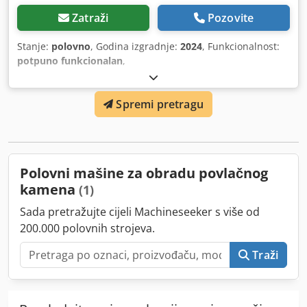
Zatraži
Pozovite
Stanje:
polovno
, Godina izgradnje:
2024
, Funkcionalnost:
potpuno funkcionalan
,
Spremi pretragu
Polovni mašine za obradu povlačnog
kamena
(1)
Sada pretražujte cijeli Machineseeker s više od
200.000 polovnih strojeva.
Traži