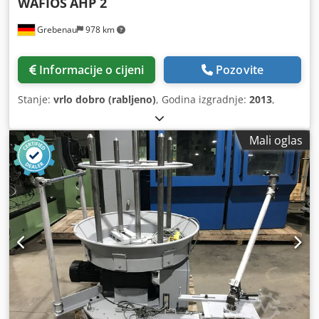
WAFIOS
AHP 2
Grebenau
978 km
Informacije o cijeni
Pozovite
Stanje:
vrlo dobro (rabljeno)
, Godina izgradnje:
2013
,
Mali oglas