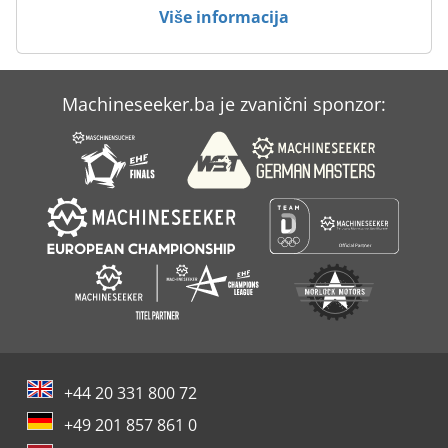
Za Preradu Drva
Više informacija
Za Razvijanje Filma
Machineseeker.ba je zvanični sponzor:
+44 20 331 800 72
+49 201 857 861 0