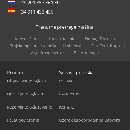
+49 201 857 861 80
+34 911 433 456
Trenutne pretrage mašina:
Kaeser Filter
Utovarna kola
Demag Dizalica
Stajske opreme i ventilacijski sistemi
Gea Centrifuga
Agfa Imagesetter
Bizerba Vage
Prodati
Servis i podrška
Objavljivanje oglasa
Prijava
Upravljajte oglasima
FAQ/Pomoć
Rezervišite oglašavanje
Kontakt
Pečat povjerenja
Uzorak kupoprodajnog ugovora