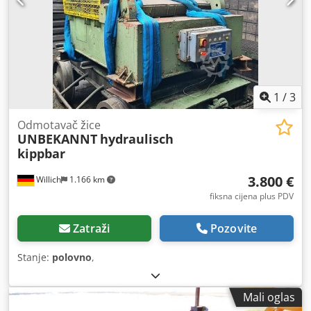
1
/
3
Odmotavač žice
UNBEKANNT
hydraulisch
kippbar
3.800 €
Willich
1.166 km
fiksna cijena plus PDV
Zatraži
Pozovite
Stanje:
polovno
,
Mali oglas