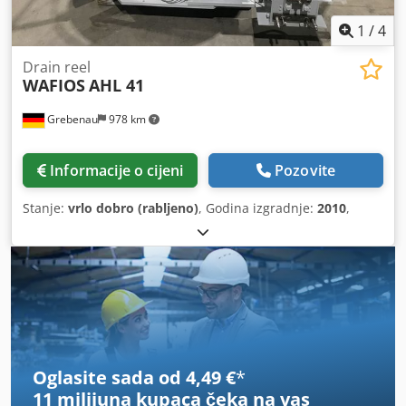
1
/
4
Drain reel
WAFIOS
AHL 41
Grebenau
978 km
Informacije o cijeni
Pozovite
Stanje:
vrlo dobro (rabljeno)
, Godina izgradnje:
2010
,
Oglasite sada od 4,49 €
*
11 milijuna kupaca
čeka na vas