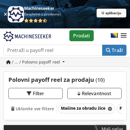
Machineseeker
U aplikaciju
Besplatno u prodavnici
Prodati
Traži
/ ... / Polovno payoff reel
Polovni payoff reel za prodaju
(10)
Filter
Relevantnost
Mašine za obradu žice
Payof
Uklonite sve filtere
Mali oglas