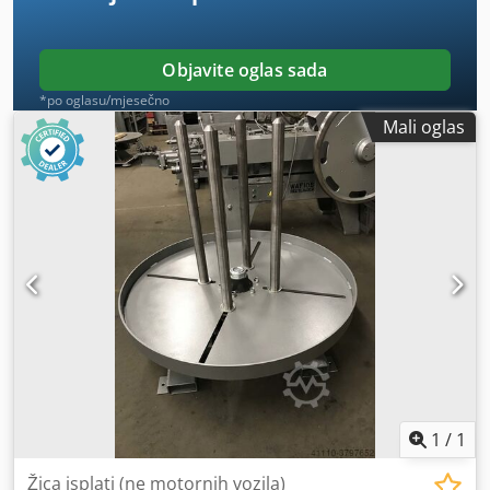
Objavite oglas sada
*po oglasu/mjesečno
Mali oglas
1
/
1
Žica isplati (ne motornih vozila)