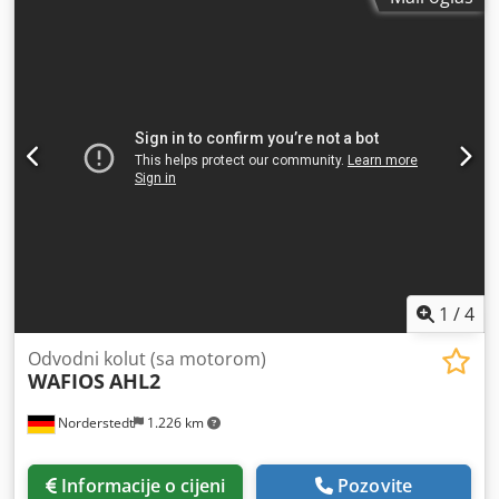
1
/
4
Odvodni kolut (sa motorom)
WAFIOS
AHL2
Norderstedt
1.226 km
Informacije o cijeni
Pozovite