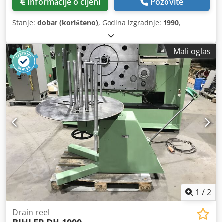
Informacije o cijeni
Pozovite
Stanje:
dobar (korišteno)
, Godina izgradnje:
1990
,
Mali oglas
1
/
2
Drain reel