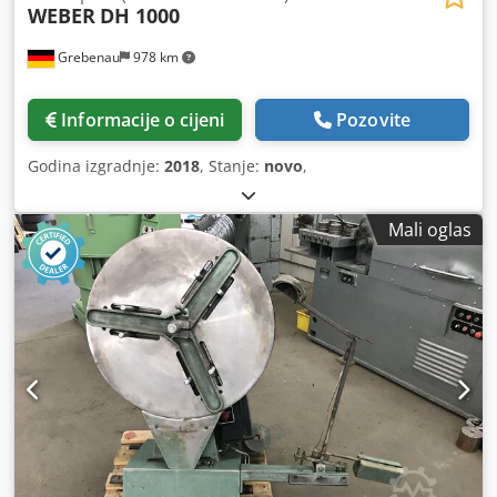
WEBER
DH 1000
Grebenau
978 km
Informacije o cijeni
Pozovite
Godina izgradnje:
2018
, Stanje:
novo
,
Mali oglas