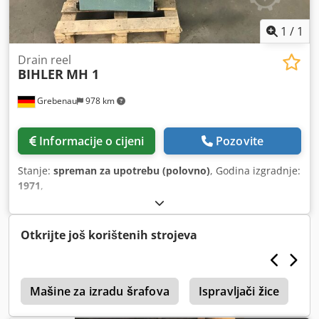
1
/
1
Drain reel
BIHLER
MH 1
Grebenau
978 km
Informacije o cijeni
Pozovite
Stanje:
spreman za upotrebu (polovno)
, Godina izgradnje:
1971
,
Otkrijte još korištenih strojeva
r
Mašine za izradu šrafova
Ispravljači žice
W