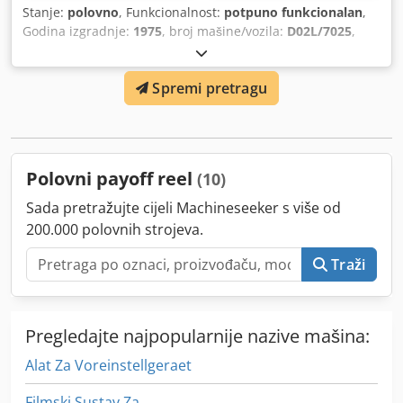
Stanje:
polovno
, Funkcionalnost:
potpuno funkcionalan
,
Godina izgradnje:
1975
, broj mašine/vozila:
D02L/7025
,
Spremi pretragu
Polovni payoff reel
(10)
Sada pretražujte cijeli Machineseeker s više od
200.000 polovnih strojeva.
Traži
Pregledajte najpopularnije nazive mašina:
Alat Za Voreinstellgeraet
Filmski Sustav Za