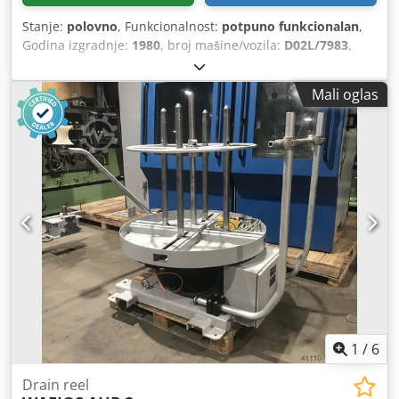
Stanje:
polovno
, Funkcionalnost:
potpuno funkcionalan
,
Godina izgradnje:
1980
, broj mašine/vozila:
D02L/7983
,
Mali oglas
1
/
6
Drain reel