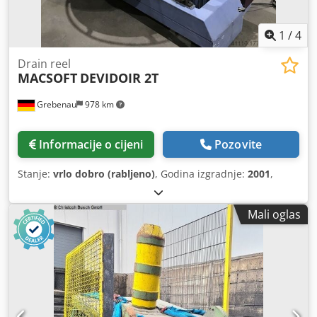
1
/
4
Drain reel
MACSOFT
DEVIDOIR 2T
Grebenau
978 km
Informacije o cijeni
Pozovite
Stanje:
vrlo dobro (rabljeno)
, Godina izgradnje:
2001
,
Mali oglas