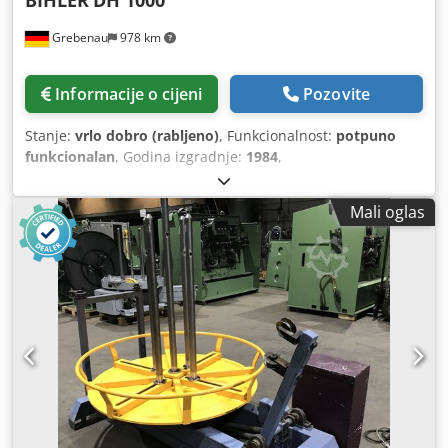
BIHLER
DH 1000
Grebenau
978 km
Informacije o cijeni
Pozovite
Stanje:
vrlo dobro (rabljeno)
, Funkcionalnost:
potpuno
funkcionalan
, Godina izgradnje:
1984
,
Mali oglas