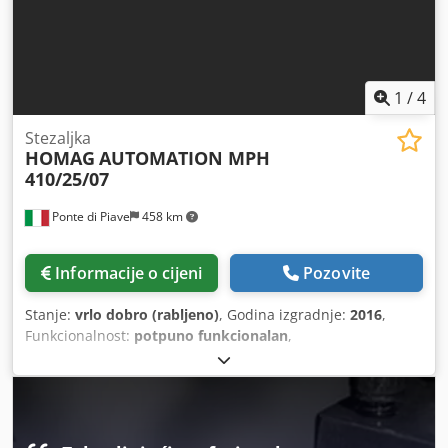
1
/
4
Stezaljka
HOMAG
AUTOMATION MPH
410/25/07
Ponte di Piave
458 km
Informacije o cijeni
Pozovite
Stanje:
vrlo dobro (rabljeno)
, Godina izgradnje:
2016
,
Funkcionalnost:
potpuno funkcionalan
,