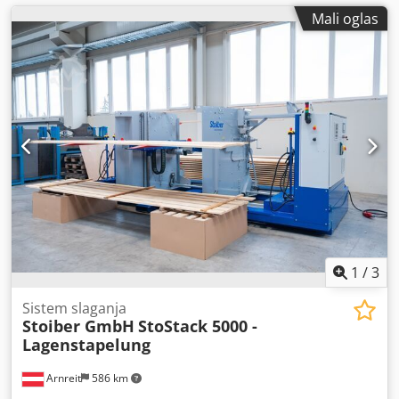
Mali oglas
1
/
3
Sistem slaganja
Stoiber GmbH
StoStack 5000 -
Lagenstapelung
Arnreit
586 km