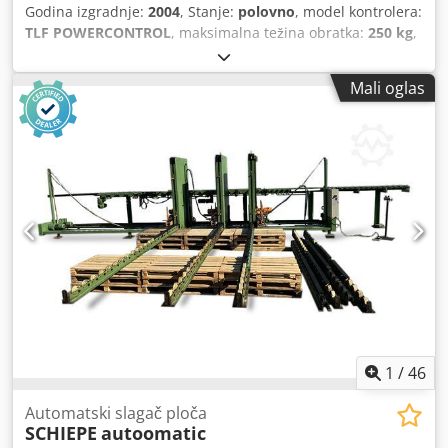
Godina izgradnje:
2004
, Stanje:
polovno
, model kontrolera:
TLF POWERCONTROL
, maksimalna težina obratka:
250 kg
,
dužina ploče:
2.200 mm
, širina ploče:
4.300 mm
, broj
mašine/vozila:
0-286-05-6067
,
Mali oglas
1
/
46
Automatski slagač ploča
SCHIEPE
autoomatic