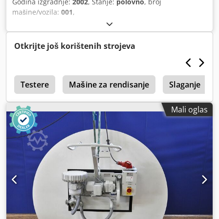
Godina izgradnje:
2002
, Stanje:
polovno
, broj
mašine/vozila:
001
,
Otkrijte još korištenih strojeva
a
Testere
Mašine za rendisanje
Slaganje
Mali oglas