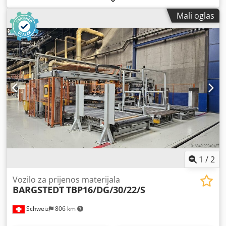
Mali oglas
1
/
2
Vozilo za prijenos materijala
BARGSTEDT
TBP16/DG/30/22/S
Schweiz
806 km