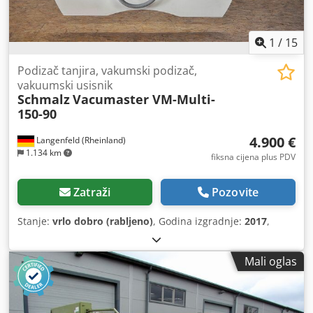
1
/
15
Podizač tanjira, vakumski podizač,
vakuumski usisnik
Schmalz
Vacumaster VM-Multi-
150-90
4.900 €
Langenfeld (Rheinland)
1.134 km
fiksna cijena plus PDV
Zatraži
Pozovite
Stanje:
vrlo dobro (rabljeno)
, Godina izgradnje:
2017
,
Mali oglas