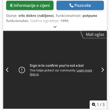
Informacije o cijeni
Pozovite
Stanje:
vrlo dobro (rabljeno)
, Funkcionalnost:
potpuno
funkcionalan
, Godina izgradnje:
1999
,
Mali oglas
1
/
3