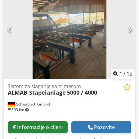
1
/
15
Sistem za slaganje sa trimerom
ALMAB-Stapelanlage
5000 / 4000
Schwäbisch Gmünd
803 km
Informacije o cijeni
Pozovite