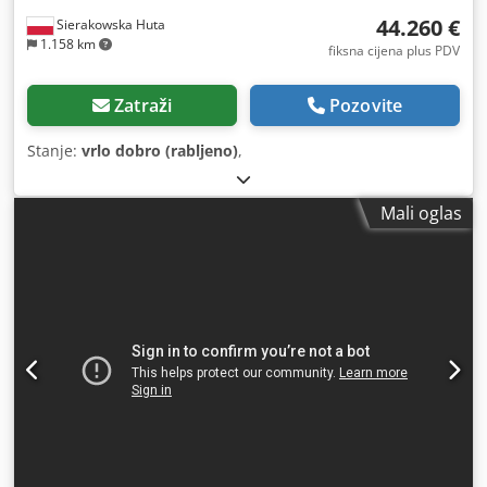
44.260 €
Sierakowska Huta
1.158 km
fiksna cijena plus PDV
Zatraži
Pozovite
Stanje:
vrlo dobro (rabljeno)
,
Mali oglas