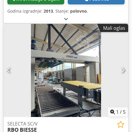
Godina izgradnje:
2013
, Stanje:
polovno
,
Mali oglas
1
/
5
SELECTA SC/V
RBO
BIESSE