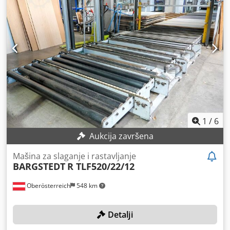
1
/
6
Aukcija završena
Mašina za slaganje i rastavljanje
BARGSTEDT
R TLF520/22/12
Oberösterreich
548 km
Detalji