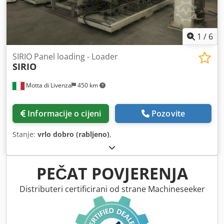
1
/
6
SIRIO Panel loading - Loader
SIRIO
Motta di Livenza
450 km
Informacije o cijeni
Pozovite
Stanje:
vrlo dobro (rabljeno)
,
PEČAT POVJERENJA
Distributeri certificirani od strane Machineseeker