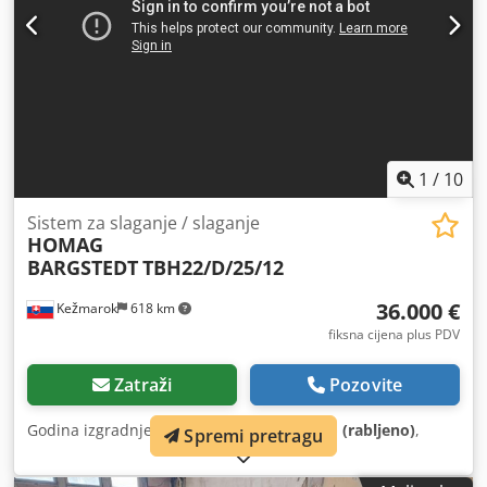
1
/
10
Sistem za slaganje / slaganje
HOMAG
BARGSTEDT
TBH22/D/25/12
36.000 €
Kežmarok
618 km
fiksna cijena plus PDV
Zatraži
Pozovite
Godina izgradnje:
2001
, Stanje:
vrlo dobro (rabljeno)
,
Spremi pretragu