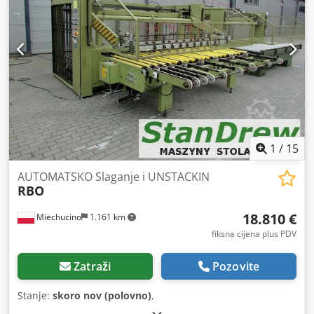
1
/
15
AUTOMATSKO Slaganje i UNSTACKIN
RBO
18.810 €
Miechucino
1.161 km
fiksna cijena plus PDV
Zatraži
Pozovite
Stanje:
skoro nov (polovno)
,