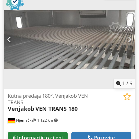
1
/
6
Kutna predaja 180°, Venjakob VEN
TRANS
Venjakob
VEN TRANS 180
Njemačka
1.122 km
Informacije o cijeni
Pozovite