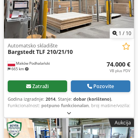
1
/
10
Automatsko skladište
Bargstedt
TLF 210/21/10
74.000 €
Maków Podhalański
665 km
VB plus PDV
Zatraži
Pozovite
Godina izgradnje:
2014
, Stanje:
dobar (korišteno)
,
Funkcionalnost:
potpuno funkcionalan
, broj mašine/vozila:
0-286-09-4837
, Oprema:
Tipna pločica dostupna
,
Aukcija