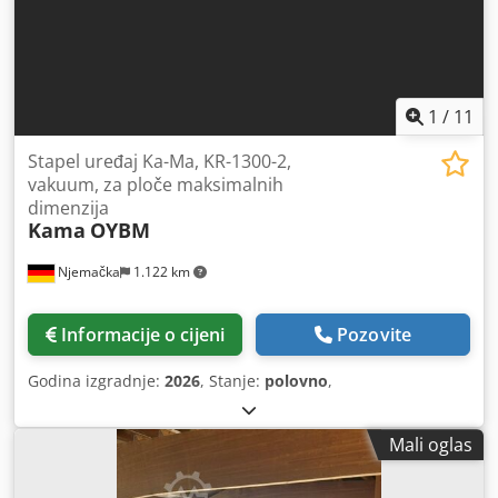
1
/
11
Stapel uređaj Ka-Ma, KR-1300-2,
vakuum, za ploče maksimalnih
dimenzija
Kama
OYBM
Njemačka
1.122 km
Informacije o cijeni
Pozovite
Godina izgradnje:
2026
, Stanje:
polovno
,
Mali oglas