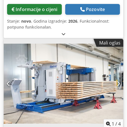
Informacije o cijeni
Pozovite
Stanje:
novo
, Godina izgradnje:
2026
, Funkcionalnost:
potpuno funkcionalan
,
Mali oglas
1
/
4