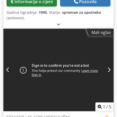
Informacije o cijeni
Pozovite
Godina izgradnje:
1995
, Stanje:
spreman za upotrebu
(polovno)
,
Mali oglas
1
/
5