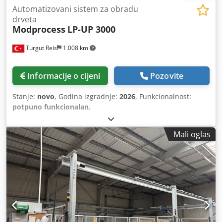
Automatizovani sistem za obradu
drveta
Modprocess
LP-UP 3000
Turgut Reis
1.008 km
Informacije o cijeni
Pozovite
Stanje:
novo
, Godina izgradnje:
2026
, Funkcionalnost:
potpuno funkcionalan
,
Mali oglas