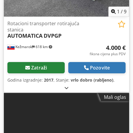
1
/
9
Rotacioni transporter rotirajuća
stanica
AUTOMATICA
DVPGP
4.000 €
Kežmarok
618 km
fiksna cijena plus PDV
Zatraži
Pozovite
Godina izgradnje:
2017
, Stanje:
vrlo dobro (rabljeno)
,
Mali oglas