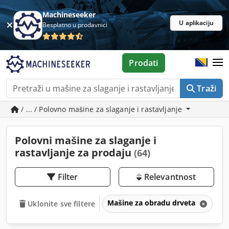
Machineseeker
U aplikaciju
Besplatno u prodavnici
Prodati
Traži
/ ... / Polovno mašine za slaganje i rastavljanje
Polovni mašine za slaganje i
rastavljanje za prodaju
(64)
Filter
Relevantnost
Mašine za obradu drveta
Ma
Uklonite sve filtere