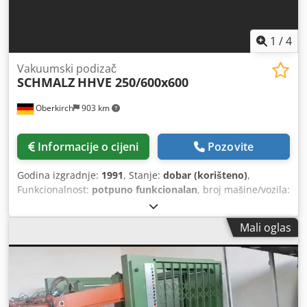
1
/
4
Vakuumski podizač
SCHMALZ
HHVE 250/600x600
Oberkirch
903 km
Informacije o cijeni
Pozovite
Godina izgradnje:
1991
, Stanje:
dobar (korišteno)
,
Funkcionalnost:
potpuno funkcionalan
, broj mašine/vozila:
505591
,
Mali oglas