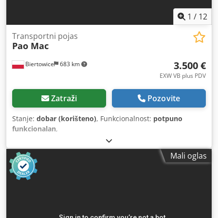
1
/
12
Transportni pojas
Pao Mac
3.500 €
Biertowice
683 km
EXW VB plus PDV
Zatraži
Pozovite
Stanje:
dobar (korišteno)
, Funkcionalnost:
potpuno
funkcionalan
,
Mali oglas