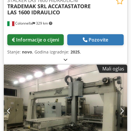
STACKER LAS 1600 HIDRAULIČNI
TRADEMAK SRL
ACCATASTATORE
LAS 1600 IDRAULICO
Colonnella
329 km
Informacije o cijeni
Pozovite
Stanje:
novo
, Godina izgradnje:
2025
,
Mali oglas