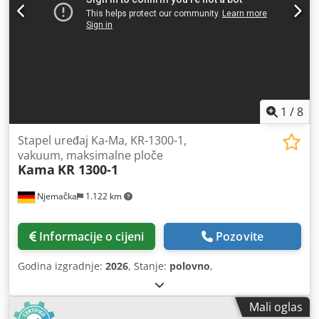
1
/
8
Stapel uređaj Ka-Ma, KR-1300-1,
vakuum, maksimalne ploče
Kama
KR 1300-1
Njemačka
1.122 km
Informacije o cijeni
Pozovite
Godina izgradnje:
2026
, Stanje:
polovno
,
Mali oglas