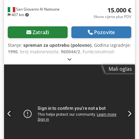
15.000 €
San Giovanni Al Natisone
407 km
fiksna cijena plus PDV
Zatraži
Pozovite
Stanje:
spreman za upotrebu (polovno)
, Godina izgradnje:
1996
, broj mašine/vozila:
960044/2
, Funkcionalnost:
potpuno funkcionalan
, ulazna frekvencija:
50 Hz
, ukupna
masa:
1.600 kg
, godina posljednjeg generalnog remonta:
Mali oglas
2026
, Oprema:
Oznaka CE
,