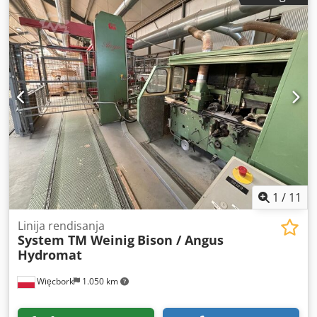
1
/
11
Linija rendisanja
System TM Weinig
Bison / Angus
Hydromat
Więcbork
1.050 km