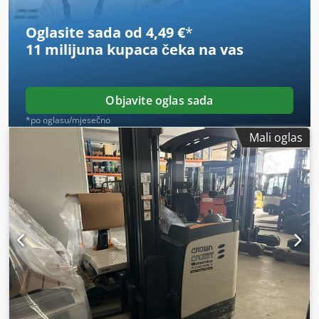
Oglasite sada od 4,49 €
*
11 milijuna kupaca
čeka na vas
Objavite oglas sada
*po oglasu/mjesečno
Mali oglas