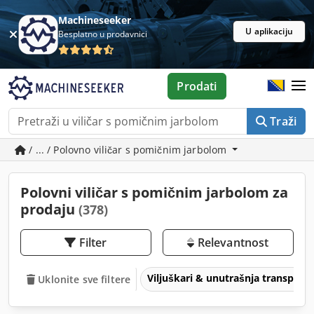
Machineseeker
U aplikaciju
Besplatno u prodavnici
Prodati
Traži
/ ... / Polovno viličar s pomičnim jarbolom
Polovni viličar s pomičnim jarbolom za
prodaju
(378)
Filter
Relevantnost
Viljuškari & unutrašnja transpor
Uklonite sve filtere