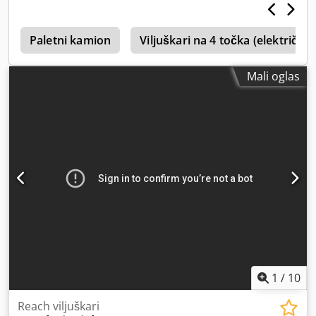
Elektro
, širina gradnje:
1.512 mm
,
0
Paletni kamion
Viljuškari na 4 točka (električni)
Mali oglas
1
/
10
Reach viljuškari