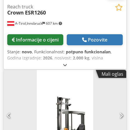
Reach truck
Crown
ESR1260
A-Tirol,Innsbruck
607 km
Informacije o cijeni
Pozovite
Stanje:
novo
, Funkcionalnost:
potpuno funkcionalan
,
Godina izgradnje:
2026
, nosivost:
2.000 kg
, visina
podizanja:
4.680 mm
, slobodno podizanje:
1.530 mm
,
vrsta goriva:
električni
, vrsta jarbola:
triplex
, građevinska
Mali oglas
visina:
2.200 mm
, duljina vilica:
1.150 mm
, vrsta pogona:
Elektro
,