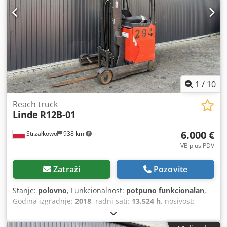
1
/
10
Reach truck
Linde
R12B-01
6.000 €
Strzałkowo
938 km
VB plus PDV
Zatraži
Pozovite
Stanje:
polovno
, Funkcionalnost:
potpuno funkcionalan
,
Godina izgradnje:
2018
, radni sati:
13.524 h
, nosivost:
1.200 kg
, visina podizanja:
7.260 mm
, slobodno podizanje:
2.407 mm
, vrsta goriva:
električni
, vrsta jarbola:
triplex
,