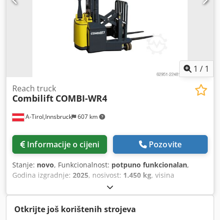
1
/
1
Reach truck
Combilift
COMBI-WR4
A-Tirol,Innsbruck
607 km
Informacije o cijeni
Pozovite
Stanje:
novo
, Funkcionalnost:
potpuno funkcionalan
,
Godina izgradnje:
2025
, nosivost:
1.450 kg
, visina
podizanja:
4.900 mm
, slobodno podizanje:
1.850 mm
,
vrsta goriva:
električni
, vrsta jarbola:
dupleks
, građevinska
visina:
3.050 mm
, duljina vilica:
1.070 mm
, prazna masa:
Otkrijte još korištenih strojeva
2.800 kg
, ukupna dužina:
1.950 mm
, vrsta pogona: