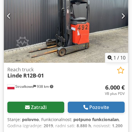
1
/
10
Reach truck
Linde
R12B-01
6.000 €
Strzałkowo
938 km
VB plus PDV
Zatraži
Pozovite
Stanje:
polovno
, Funkcionalnost:
potpuno funkcionalan
,
Godina izgradnje:
2019
, radni sati:
8.880 h
, nosivost:
1.200
kg
, visina podizanja:
7.260 mm
, slobodno podizanje:
2.407