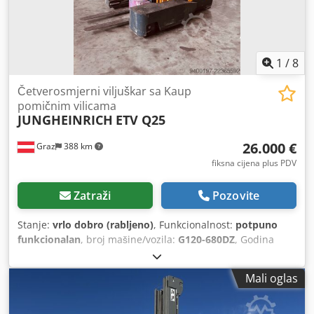
1
/
8
Četverosmjerni viljuškar sa Kaup
pomičnim vilicama
JUNGHEINRICH
ETV Q25
26.000 €
Graz
388 km
fiksna cijena plus PDV
Zatraži
Pozovite
Stanje:
vrlo dobro (rabljeno)
, Funkcionalnost:
potpuno
funkcionalan
, broj mašine/vozila:
G120-680DZ
, Godina
izgradnje:
2012
, radni sati:
785 h
, nosivost:
2.000 kg
, visina
podizanja:
6.800 mm
, slobodno podizanje:
2.000 mm
,
Mali oglas
vrsta goriva:
električni
, vrsta jarbola:
triplex
, kapacitet
baterije:
775 Ah
, napon baterije:
48 V
, stanje guma:
99
postotak
, ukupna masa:
3.324 kg
, ukupna visina:
6.800