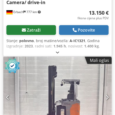
Camera/ drive-in
13.150 €
Erbach
777 km
fiksna cijena plus PDV
Zatraži
Pozovite
Stanje:
polovno
, broj mašine/vozila:
A-IC1321
, Godina
izgradnje:
2023
, radni sati:
1.945 h
, nosivost:
1.400 kg
,
visina podizanja:
7.100 mm
, vrsta goriva:
električni
, vrsta
jarbola:
triplex
, građevinska visina:
2.900 mm
,
Mali oglas