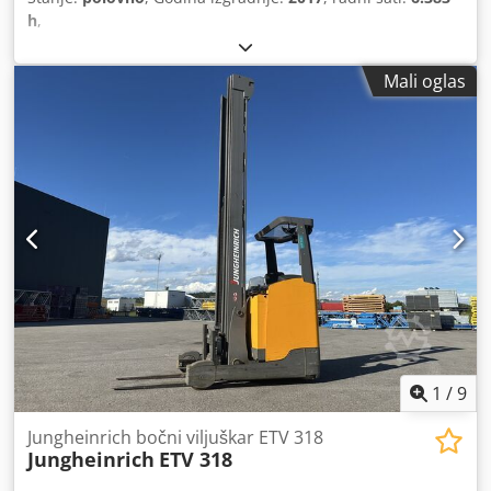
h
,
Mali oglas
1
/
9
Jungheinrich bočni viljuškar ETV 318
Jungheinrich
ETV 318