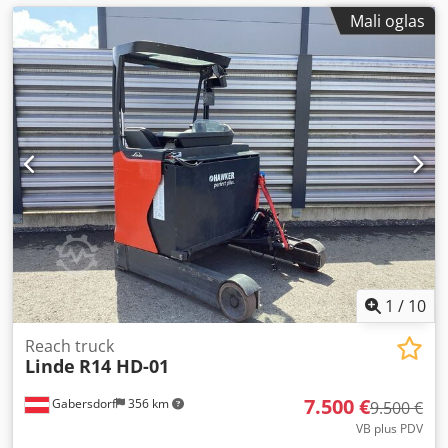
Mali oglas
1
/
10
Reach truck
Linde
R14 HD-01
7.500 €
Gabersdorf
356 km
9.500 €
VB plus PDV