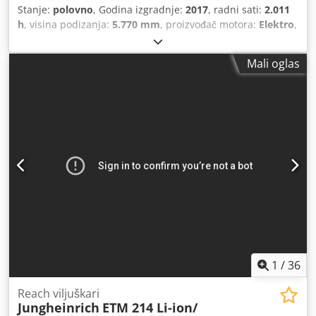
Stanje:
polovno
, Godina izgradnje:
2017
, radni sati:
2.011
h
, visina podizanja:
5.770 mm
, proizvođač motora:
Elektro
,
tip prijenosa:
automatski
,
Mali oglas
1
/
36
Reach viljuškari
Jungheinrich
ETM 214 Li-ion/