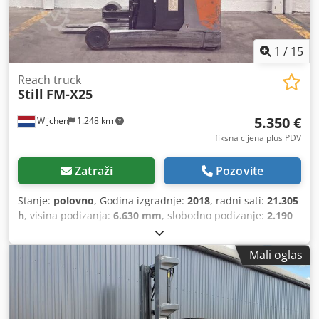
1
/
15
Reach truck
Still
FM-X25
5.350 €
Wijchen
1.248 km
fiksna cijena plus PDV
Zatraži
Pozovite
Stanje:
polovno
, Godina izgradnje:
2018
, radni sati:
21.305
h
, visina podizanja:
6.630 mm
, slobodno podizanje:
2.190
mm
, vrsta goriva:
električni
, vrsta jarbola:
triplex
, duljina
vilica:
1.140 mm
, širina vilica:
800 mm
, ukupna visina:
Mali oglas
2.800 mm
, ukupna dužina:
2.000 mm
, ukupna širina:
1.280
mm
, boja:
srebrni
,