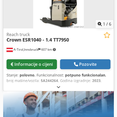
1
/
6
Reach truck
Crown
ESR1040 - 1.4 TT7950
A-Tirol,Innsbruck
607 km
Informacije o cijeni
Pozovite
Stanje:
polovno
, Funkcionalnost:
potpuno funkcionalan
,
broj mašine/vozila:
5A244264
, Godina izgradnje:
2023
,
nosivost:
1.400 kg
, visina podizanja:
7.950 mm
, slobodno
podizanje:
2.515 mm
, vrsta goriva:
električni
, vrsta jarbola:
triplex
, građevinska visina:
3.190 mm
, duljina vilica:
1.145
mm
, vrsta pogona:
Elektro
, širina gradnje:
1.285 mm
,