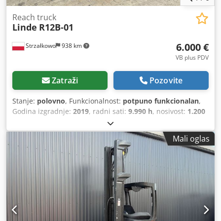
Reach truck
Linde
R12B-01
6.000 €
Strzałkowo
938 km
VB plus PDV
Zatraži
Pozovite
Stanje:
polovno
, Funkcionalnost:
potpuno funkcionalan
,
Godina izgradnje:
2019
, radni sati:
9.990 h
, nosivost:
1.200
kg
, visina podizanja:
7.260 mm
, slobodno podizanje:
2.407
mm
, vrsta goriva:
električni
, vrsta jarbola:
triplex
,
Mali oglas
građevinska visina:
3.074 mm
, vrsta pogona:
Elektro
,