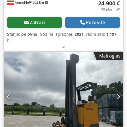
24.900 €
Aumühle
562 km
VB plus PDV
Zatraži
Pozovite
Stanje:
polovno
, Godina izgradnje:
2021
, radni sati:
1.197
h
,
Mali oglas