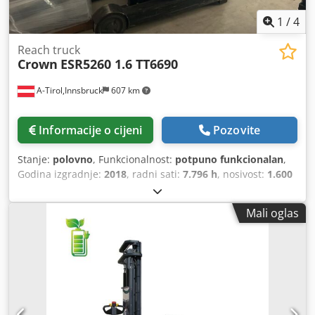
1
/
4
Reach truck
Crown
ESR5260 1.6 TT6690
A-Tirol,Innsbruck
607 km
Informacije o cijeni
Pozovite
Stanje:
polovno
, Funkcionalnost:
potpuno funkcionalan
,
Godina izgradnje:
2018
, radni sati:
7.796 h
, nosivost:
1.600
kg
, visina podizanja:
6.690 mm
, slobodno podizanje:
2.100
mm
, vrsta goriva:
električni
, vrsta jarbola:
triplex
,
Mali oglas
građevinska visina:
2.770 mm
, duljina vilica:
1.145 mm
,
prazna masa:
2.557 kg
, vrsta pogona:
Elektro
, širina
gradnje:
1.269 mm
,