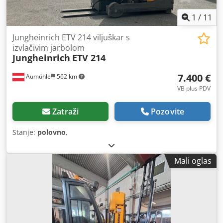
1
/
11
Jungheinrich ETV 214 viljuškar s
izvlačivim jarbolom
Jungheinrich
ETV 214
7.400 €
Aumühle
562 km
VB plus PDV
Zatraži
Pozovite
Stanje:
polovno
,
Mali oglas