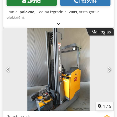
Zatraži
Pozovite
Stanje:
polovno
, Godina izgradnje:
2009
, vrsta goriva:
električni
,
Mali oglas
1
/
5
Reach truck