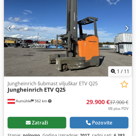
mm
, Oprema:
Oznaka CE, UVV sigurnosna provjera, bočni
pomak, podesivi kran, potpuna servisna povijest,
viljuške za palete, zaštitnik za glavu
,
1
/
11
Jungheinrich šubmast viljuškar ETV Q25
Jungheinrich
ETV Q25
29.900 €
Aumühle
562 km
37.900 €
VB plus PDV
Zatraži
Pozovite
Stanje:
polovno
, Godina izgradnje:
2017
, radni sati:
6.383