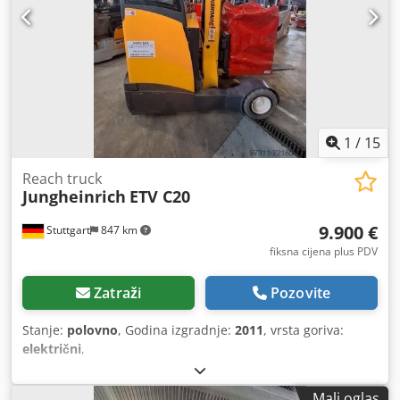
1
/
15
Reach truck
Jungheinrich
ETV C20
9.900 €
Stuttgart
847 km
fiksna cijena plus PDV
Zatraži
Pozovite
Stanje:
polovno
, Godina izgradnje:
2011
, vrsta goriva:
električni
,
Mali oglas