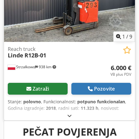
1
/
9
Reach truck
Linde
R12B-01
6.000 €
Strzałkowo
938 km
VB plus PDV
Zatraži
Pozovite
Stanje:
polovno
, Funkcionalnost:
potpuno funkcionalan
,
Godina izgradnje:
2018
, radni sati:
11.323 h
, nosivost:
1.200 kg
, visina podizanja:
7.260 mm
, slobodno podizanje:
2.407 mm
, vrsta goriva:
električni
, vrsta jarbola:
triplex
,
građevinska visina:
3.074 mm
, vrsta pogona:
Elektro
,
PEČAT POVJERENJA