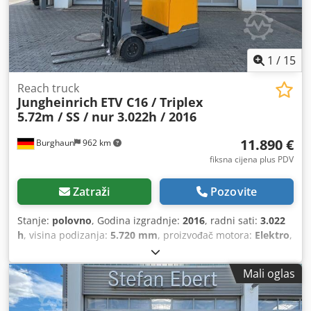
1
/
15
Reach truck
Jungheinrich
ETV C16 / Triplex
5.72m / SS / nur 3.022h / 2016
11.890 €
Burghaun
962 km
fiksna cijena plus PDV
Zatraži
Pozovite
Stanje:
polovno
, Godina izgradnje:
2016
, radni sati:
3.022
h
, visina podizanja:
5.720 mm
, proizvođač motora:
Elektro
,
tip prijenosa:
automatski
,
Mali oglas