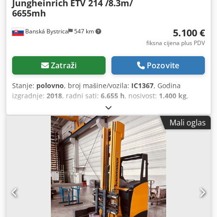
Jungheinrich
ETV 214 /8.3m/
6655mh
5.100 €
Banská Bystrica
547 km
fiksna cijena plus PDV
Zatraži
Pozovite
Stanje:
polovno
, broj mašine/vozila:
IC1367
, Godina
izgradnje:
2018
, radni sati:
6.655 h
, nosivost:
1.400 kg
,
visina podizanja:
8.300 mm
, središte tereta:
600 mm
, vrsta
goriva:
električni
, vrsta jarbola:
triplex
, građevinska visina:
Mali oglas
3.300 mm
, duljina vilica:
1.150 mm
,