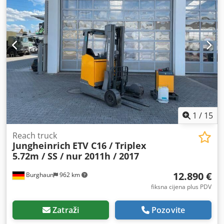
1
/
15
Reach truck
Jungheinrich
ETV C16 / Triplex
5.72m / SS / nur 2011h / 2017
12.890 €
Burghaun
962 km
fiksna cijena plus PDV
Zatraži
Pozovite