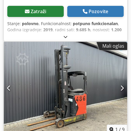
Zatraži
Pozovite
Stanje:
polovno
, Funkcionalnost:
potpuno funkcionalan
,
Godina izgradnje:
2019
, radni sati:
9.685 h
, nosivost:
1.200
kg
, visina podizanja:
7.260 mm
, slobodno podizanje:
2.407
mm
, vrsta goriva:
električni
, vrsta jarbola:
triplex
,
Mali oglas
građevinska visina:
3.074 mm
, vrsta pogona:
Elektro
,
1
/
9