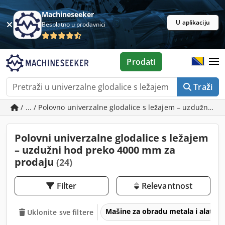
Machineseeker
U aplikaciju
Besplatno u prodavnici
Prodati
Traži
/ ... / Polovno univerzalne glodalice s ležajem – uzdužni 
Polovni univerzalne glodalice s ležajem
– uzdužni hod preko 4000 mm za
prodaju
(24)
Filter
Relevantnost
Mašine za obradu metala i alatne
Uklonite sve filtere