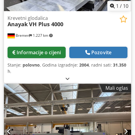
1
/
10
Krevetni glodalica
Anayak
VH Plus 4000
Bremen
1.227 km
Informacije o cijeni
Pozovite
Stanje:
polovno
, Godina izgradnje:
2004
, radni sati:
31.350
h
,
Mali oglas