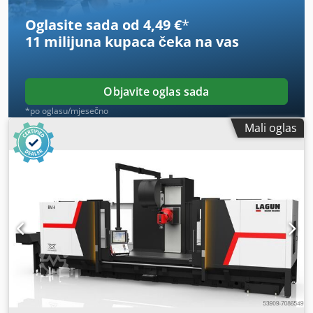
Oglasite sada od 4,49 €
*
11 milijuna kupaca
čeka na vas
Objavite oglas sada
*po oglasu/mjesečno
Mali oglas