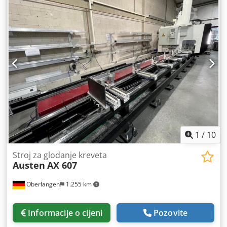
okret/min
, širina stola:
1.100 mm
, opterećenje stola:
14.000 kg
, dužina stola:
5.100 mm
, ukupna masa:
35.000
kg
, okretni moment:
1.178 Nm
, snaga motora vretena:
53
W
, Oprema:
beskonačno promjenjiva brzina rotacije
,
1
/
10
Stroj za glodanje kreveta
Austen
AX 607
Oberlangen
1.255 km
Informacije o cijeni
Pozovite