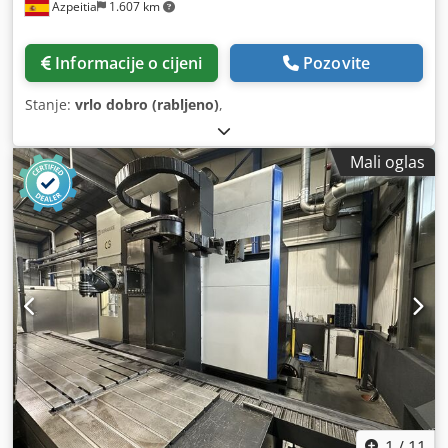
Azpeitia
1.607 km
Informacije o cijeni
Pozovite
Stanje:
vrlo dobro (rabljeno)
,
Mali oglas
1
/
11