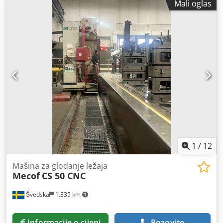
Mali oglas
1
/
12
Mašina za glodanje ležaja
Mecof
CS 50 CNC
Švedska
1.335 km
Informacije o cijeni
Pozovite