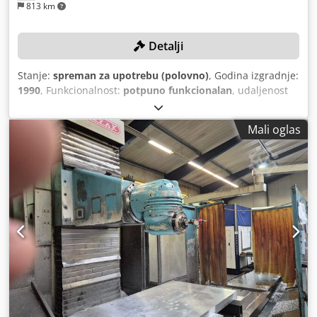
813 km
Detalji
Stanje:
spreman za upotrebu (polovno)
, Godina izgradnje:
1990
, Funkcionalnost:
potpuno funkcionalan
, udaljenost
hoda X-osi:
5.300 mm
, Y osi hod:
1.500 mm
, udaljenost
hoda Z-osi:
2.000 mm
, maksimalna brzina vretena:
1.800
Mali oglas
okret/min
, dužina stola:
7.000 mm
,