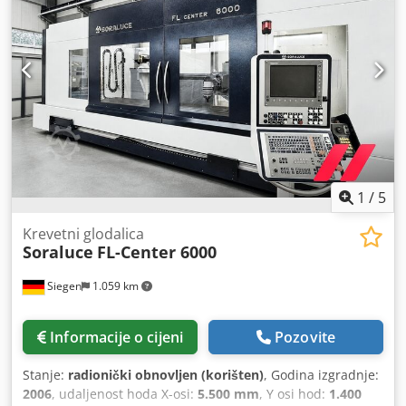
1
/
5
Krevetni glodalica
Soraluce
FL-Center 6000
Siegen
1.059 km
Informacije o cijeni
Pozovite
Stanje:
radionički obnovljen (korišten)
, Godina izgradnje:
2006
, udaljenost hoda X-osi:
5.500 mm
, Y osi hod:
1.400