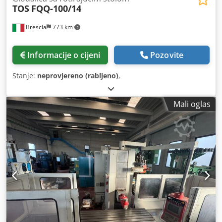
TOS
FQQ-100/14
Brescia
773 km
Informacije o cijeni
Pozovite
Stanje:
neprovjereno (rabljeno)
,
Mali oglas