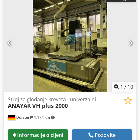
broj mjesta u spremniku alata:
24
, proizvođač motora:
FANUC
,
1
/
10
Stroj za glodanje kreveta - univerzalni
ANAYAK
VH plus 2000
Dorsten
1.174 km
Informacije o cijeni
Pozovite