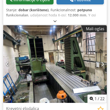
Stanje:
dobar (korišteno)
, Funkcionalnost:
potpuno
funkcionalan
, udaljenost hoda X-osi:
12.000 mm
, Y osi
hod:
1.800 mm
, udaljenost hoda Z-osi:
1.000 mm
,
Mali oglas
1
/
22
Krevetni glodalica