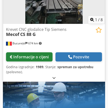
1
/
8
Krevet CNC glodalice Tip Siemens
Mecof
CS 88 G
București
674 km
Informacije o cijeni
Pozovite
Godina izgradnje:
1989
, Stanje:
spreman za upotrebu
(polovno)
,