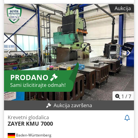
vretena:
2.066 okret/min
, širina stola:
1.000 mm
, dužina
Aukcija
stola:
6.100 mm
, ukupna masa:
19.000 kg
,
PRODANO
Sami izlicitirajte odmah!
1
/
7
Aukcija završena
Krevetni glodalica
ZAYER
KMU 7000
Baden-Württemberg