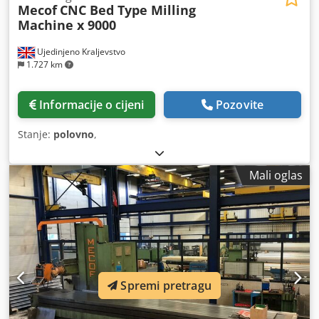
Mecof
CNC Bed Type Milling
Machine x 9000
Ujedinjeno Kraljevstvo
1.727 km
Informacije o cijeni
Pozovite
Stanje:
polovno
,
Mali oglas
Spremi pretragu