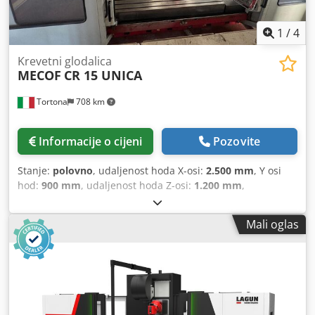
1
/
4
Krevetni glodalica
MECOF
CR 15 UNICA
Tortona
708 km
Informacije o cijeni
Pozovite
Stanje:
polovno
, udaljenost hoda X-osi:
2.500 mm
, Y osi
hod:
900 mm
, udaljenost hoda Z-osi:
1.200 mm
,
Mali oglas