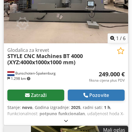
1
/
6
Glodalica za krevet
STYLE CNC Machines
BT 4000
(XYZ:4000x1000x1000 mm)
249.000 €
Bunschoten-Spakenburg
1.298 km
fiksna cijena plus PDV
Zatraži
Pozovite
Stanje:
novo
, Godina izgradnje:
2025
, radni sati:
1 h
,
Funkcionalnost:
potpuno funkcionalan
, udaljenost hoda X-
osi:
4.000 mm
, Y osi hod:
1.000 mm
, udaljenost hoda Z-osi:
1.000 mm
, proizvođač kontrolera:
STYLE CNC Machines
,
Mali oglas