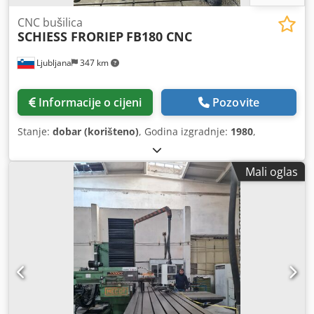
CNC bušilica
SCHIESS FRORIEP
FB180 CNC
Ljubljana
347 km
Informacije o cijeni
Pozovite
Stanje:
dobar (korišteno)
, Godina izgradnje:
1980
,
Mali oglas