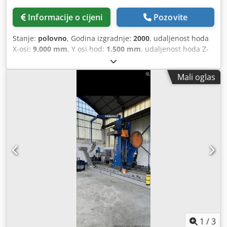
Informacije o cijeni
Pozovite
Stanje:
polovno
, Godina izgradnje:
2000
, udaljenost hoda
X-osi:
9.000 mm
, Y osi hod:
1.500 mm
, udaljenost hoda Z-
osi:
1.500 mm
, širina stola:
1.200 mm
, opterećenje stola:
5.000 kg
, dužina stola:
9.500 mm
,
Mali oglas
1
/
3