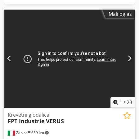
Mali oglas
1
/
23
Krevetni glodalica
FPT Industrie
VERUS
Zanica
659 km