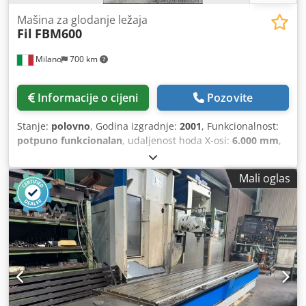
Mašina za glodanje ležaja
Fil
FBM600
Milano
700 km
Informacije o cijeni
Pozovite
Stanje:
polovno
, Godina izgradnje:
2001
, Funkcionalnost:
potpuno funkcionalan
, udaljenost hoda X-osi:
6.000 mm
,
Y osi hod:
1.200 mm
, udaljenost hoda Z-osi:
2.000 mm
,
brzi pomjeraj X-os:
12.000 m/min
, brzi hod Y-osi:
12.000
Mali oglas
m/min
, brzi hod Z-osi:
12.000 m/min
, maksimalna brzina
vretena:
4.000 okret/min
, ulazni napon:
380 V
, ulazna
frekvencija:
50 Hz
,