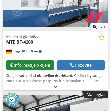
1
/
1
Krevetni glodalica
MTE
BF-4200
Siegen
1.059 km
Informacije o cijeni
Pozovite
Stanje:
radionički obnovljen (korišten)
, Godina izgradnje:
2007
, Funkcionalnost:
potpuno funkcionalan
, udaljenost
hoda X-osi:
4.000 mm
, Y osi hod:
1.200 mm
, udaljenost
hoda Z-osi:
1.500 mm
, maksimalna brzina vretena:
3.000
Mali oglas
okret/min
, brzina vretena (min.):
20 okret/min
, širina
stola:
1.000 mm
, dužina stola:
4.200 mm
,