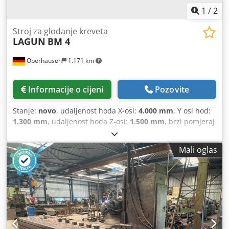
1
/
2
Stroj za glodanje kreveta
LAGUN
BM 4
Oberhausen
1.171 km
Informacije o cijeni
Pozovite
Stanje:
novo
, udaljenost hoda X-osi:
4.000 mm
, Y osi hod:
1.300 mm
, udaljenost hoda Z-osi:
1.500 mm
, brzi pomjeraj
X-os:
30.000 m/min
, brzi hod Y-osi:
30.000 m/min
, brzi hod
Z-osi:
30.000 m/min
, položaj glave za glodanje:
Universal-
Mali oglas
Diagonal-Fräskopf
, maksimalna brzina vretena:
6.000
okret/min
, širina stola:
1.100 mm
, opterećenje stola:
12.000 kg
, dužina stola:
4.100 mm
, maksimalna težina
obratka:
12.000 kg
, ukupna masa:
26.500 kg
, okretni
moment:
1.178 Nm
, snaga:
31 kW (42,15 KS)
, Oprema:
beskonačno promjenjiva brzina rotacije
,