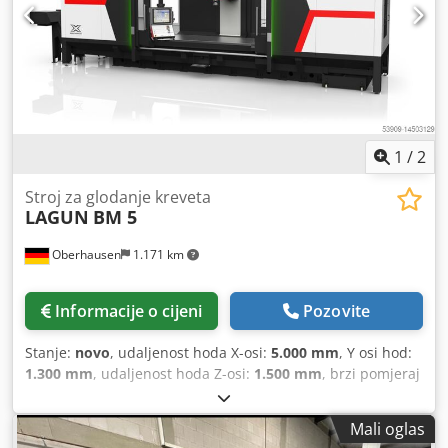
1
/
2
Stroj za glodanje kreveta
LAGUN
BM 5
Oberhausen
1.171 km
Informacije o cijeni
Pozovite
Stanje:
novo
, udaljenost hoda X-osi:
5.000 mm
, Y osi hod:
1.300 mm
, udaljenost hoda Z-osi:
1.500 mm
, brzi pomjeraj
X-os:
30.000 m/min
, brzi hod Y-osi:
30.000 m/min
, brzi hod
Z-osi:
30.000 m/min
, položaj glave za glodanje:
Universal-
Mali oglas
Diagonal-Fräskopf
, maksimalna brzina vretena:
6.000