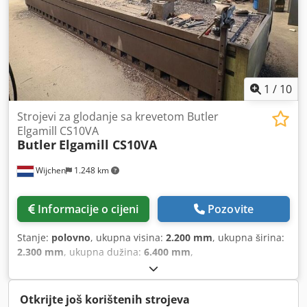
1
/
10
Strojevi za glodanje sa krevetom Butler
Elgamill CS10VA
Butler
Elgamill CS10VA
Wijchen
1.248 km
Informacije o cijeni
Pozovite
Stanje:
polovno
, ukupna visina:
2.200 mm
, ukupna širina:
2.300 mm
, ukupna dužina:
6.400 mm
,
Otkrijte još korištenih strojeva