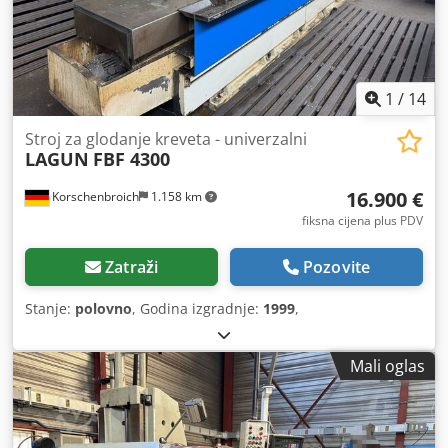
1
/
14
Stroj za glodanje kreveta - univerzalni
LAGUN
FBF 4300
16.900 €
Korschenbroich
1.158 km
fiksna cijena plus PDV
Zatraži
Pozovite
Stanje:
polovno
, Godina izgradnje:
1999
,
Mali oglas