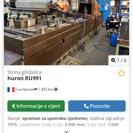
1
/
6
Stona glodalica
huron
RU991
Courbevoie
1.303 km
Informacije o cijeni
Pozovite
Stanje:
spreman za upotrebu (polovno)
, Godina izgradnje:
1978
, udaljenost hoda X-osi:
4.500 mm
, Y osi hod:
1.000
mm
, udaljenost hoda Z-osi:
1.000 mm
, maksimalna brzina