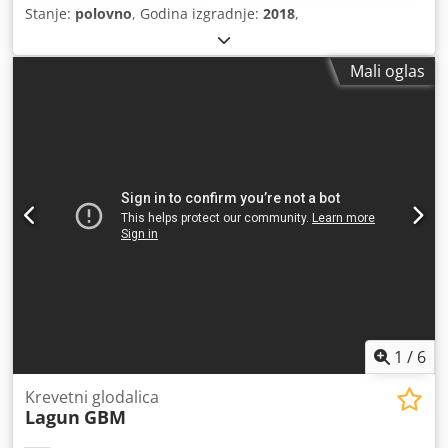
Stanje:
polovno
, Godina izgradnje:
2018
,
Mali oglas
1
/
6
Krevetni glodalica
Lagun
GBM