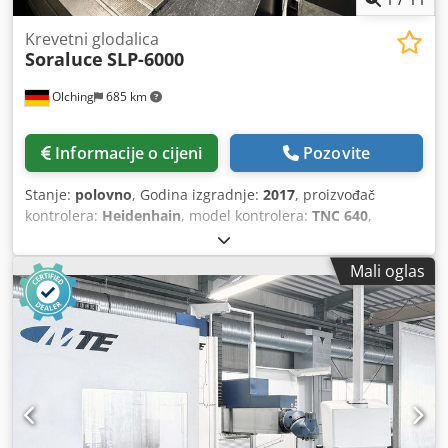
Krevetni glodalica
Soraluce
SLP-6000
Olching
685 km
Informacije o cijeni
Pozovite
Stanje:
polovno
, Godina izgradnje:
2017
, proizvođač
kontrolera:
Heidenhain
, model kontrolera:
TNC 640
,
Mali oglas