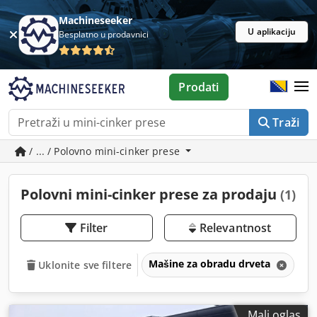
Machineseeker
U aplikaciju
Besplatno u prodavnici
Prodati
Traži
/ ... / Polovno mini-cinker prese
Polovni mini-cinker prese za prodaju
(1)
Filter
Relevantnost
Mašine za obradu drveta
Pr
Uklonite sve filtere
Mali oglas