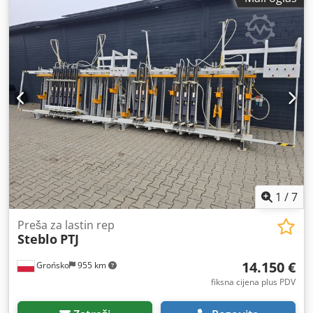
1
/
7
Preša za lastin rep
Steblo
PTJ
14.150 €
Grońsko
955 km
fiksna cijena plus PDV