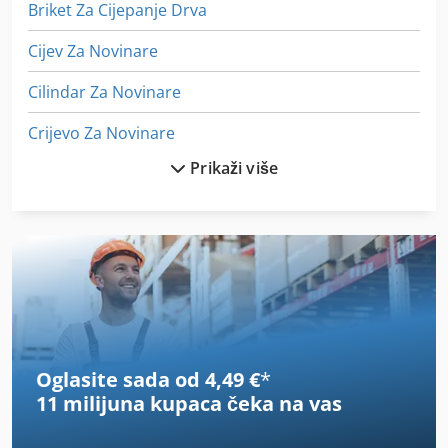
Briket Za Cijepanje Drva
Cijev Za Novinare
Cilindar Za Novinare
Crijevo Za Novinare
Prikaži više
Ct Skener
Iz Pijeska Pjeskarenje
Kutije Za Spremanje
Mini Bager
Mini Bager Kante
Oglasite sada od 4,49 €
*
Mini Cnc Tokarilica
11 milijuna kupaca
čeka na vas
Mini Glodalica