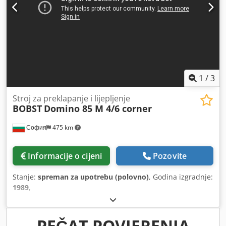
1
/
3
Stroj za preklapanje i lijepljenje
BOBST
Domino 85 M 4/6 corner
София
475 km
Informacije o cijeni
Pozovite
Stanje:
spreman za upotrebu (polovno)
, Godina izgradnje:
1989
,
PEČAT POVJERENJA