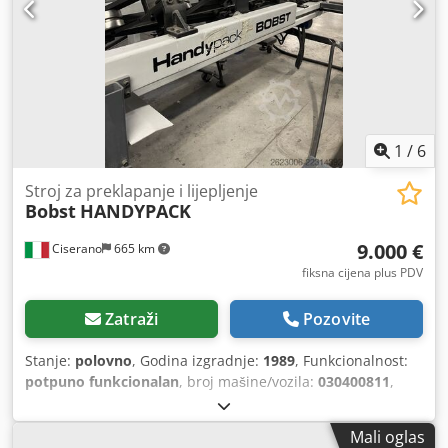
1
/
6
Stroj za preklapanje i lijepljenje
Bobst
HANDYPACK
9.000 €
Ciserano
665 km
fiksna cijena plus PDV
Zatraži
Pozovite
Stanje:
polovno
, Godina izgradnje:
1989
, Funkcionalnost:
potpuno funkcionalan
, broj mašine/vozila:
030400811
,
vrsta ulazne struje:
Istosmjerna struja
,
Mali oglas