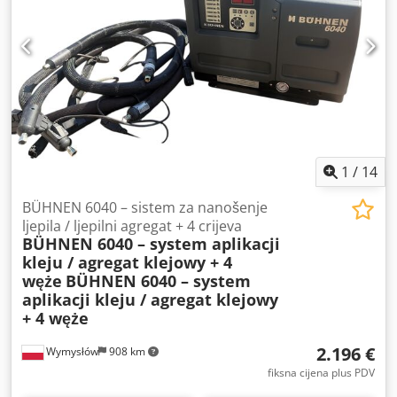
1
/
14
BÜHNEN 6040 – sistem za nanošenje
ljepila / ljepilni agregat + 4 crijeva
BÜHNEN 6040 – system aplikacji
kleju / agregat klejowy + 4
węże
BÜHNEN 6040 – system
aplikacji kleju / agregat klejowy
+ 4 węże
2.196 €
Wymysłów
908 km
fiksna cijena plus PDV