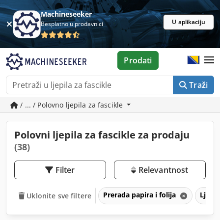
Machineseeker
U aplikaciju
Besplatno u prodavnici
Prodati
Traži
/ ... / Polovno ljepila za fascikle
Polovni ljepila za fascikle za prodaju
(38)
Filter
Relevantnost
Prerada papira i folija
Ljepil
Uklonite sve filtere