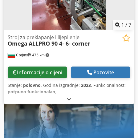
1
/
7
Stroj za preklapanje i lijepljenje
Omega
ALLPRO 90 4- 6- corner
София
475 km
Informacije o cijeni
Pozovite
Stanje:
polovno
, Godina izgradnje:
2023
, Funkcionalnost:
potpuno funkcionalan
,