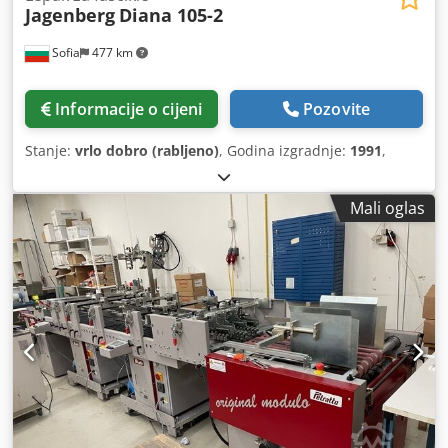
Jagenberg
Diana 105-2
Sofia
477 km
Informacije o cijeni
Pozovite
Stanje:
vrlo dobro (rabljeno)
, Godina izgradnje:
1991
,
Mali oglas