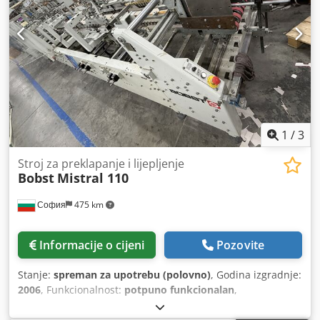
1
/
3
Stroj za preklapanje i lijepljenje
Bobst
Mistral 110
София
475 km
Informacije o cijeni
Pozovite
Stanje:
spreman za upotrebu (polovno)
, Godina izgradnje:
2006
, Funkcionalnost:
potpuno funkcionalan
,