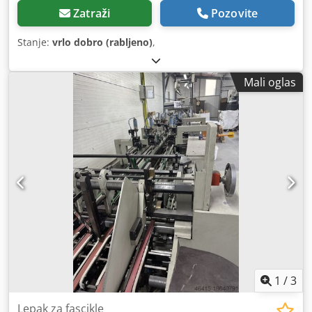
Zatraži
Pozovite
Stanje:
vrlo dobro (rabljeno)
,
Mali oglas
1
/
3
Lepak za fascikle