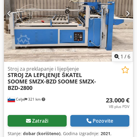
1
/
6
Stroj za preklapanje i lijepljenje
STROJ ZA LEPLJENJE ŠKATEL
SOOME SMZX-BZD
SOOME SMZX-
BZD-2800
23.000 €
Celje
321 km
VB plus PDV
Zatraži
Pozovite
Stanje:
dobar (korišteno)
, Godina izgradnje:
2021
,