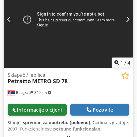
1
/
4
Sklapač / lepilica
Petratto
METRO SD 78
Beograd
240 km
Informacije o cijeni
Pozovite
Stanje:
spreman za upotrebu (polovno)
, Godina izgradnje:
2007
, Funkcionalnost:
potpuno funkcionalan
,