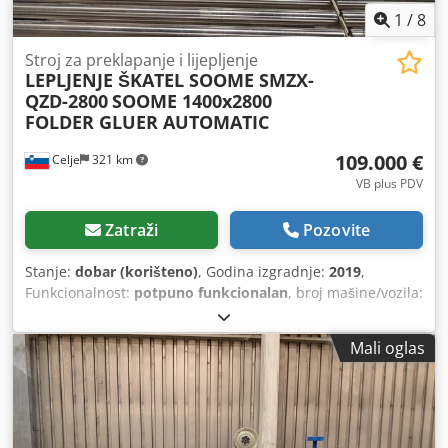
1
/
8
Stroj za preklapanje i lijepljenje
LEPLJENJE ŠKATEL SOOME SMZX-
QZD-2800
SOOME 1400x2800
FOLDER GLUER AUTOMATIC
109.000 €
Celje
321 km
VB plus PDV
Zatraži
Pozovite
Stanje:
dobar (korišteno)
, Godina izgradnje:
2019
,
Funkcionalnost:
potpuno funkcionalan
, broj mašine/vozila:
1907
, vrsta ulazne struje:
trofazni
, ukupna širina:
2.050
mm
, ukupna dužina:
22.100 mm
, ukupna visina:
1.350
Mali oglas
mm
, ulazni napon:
380 V
, snaga servo motora:
10.000 W
,
ukupna masa:
6.500 kg
, dužina rezanja (maks.):
2.300 mm
,