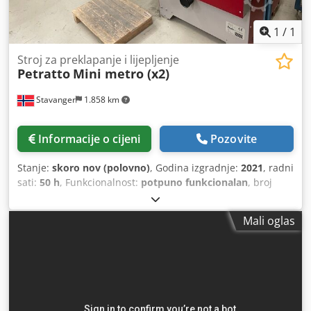
1
/
1
Stroj za preklapanje i lijepljenje
Petratto
Mini metro (x2)
Stavanger
1.858 km
Informacije o cijeni
Pozovite
Stanje:
skoro nov (polovno)
, Godina izgradnje:
2021
, radni
sati:
50 h
, Funkcionalnost:
potpuno funkcionalan
, broj
mašine/vozila:
0112-196
, vrsta ulazne struje:
trofazni
,
ukupna širina:
115 mm
, ukupna dužina:
400 mm
, ukupna
Mali oglas
visina:
100 mm
, ulazni napon:
400 V
,