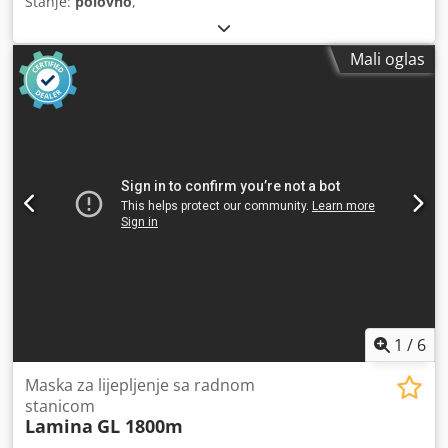
Stanje:
polovno
,
Mali oglas
1
/
6
Maska za lijepljenje sa radnom
stanicom
Lamina
GL 1800m