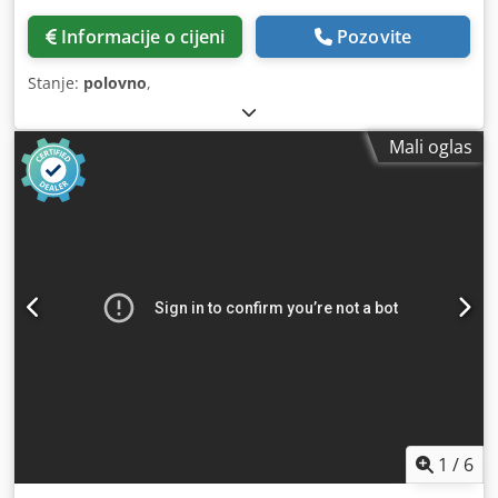
Informacije o cijeni
Pozovite
Stanje:
polovno
,
Mali oglas
1
/
6