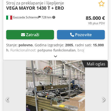
Stroj za preklapanje i lijepljenje
VEGA
MAYOR 1430 T + ERO
85.000 €
Gazzada Schianno
728 km
VB plus PDV
Zatraži
Pozovite
Stanje:
polovno
, Godina izgradnje:
2005
, radni sati:
15.000
h
, Funkcionalnost:
potpuno funkcionalan
, broj
mašine/vozila:
12-032-SP
, ukupna širina:
1.900 mm
,
ukupna dužina:
17.370 mm
, ukupna visina:
850 mm
,
Mali oglas