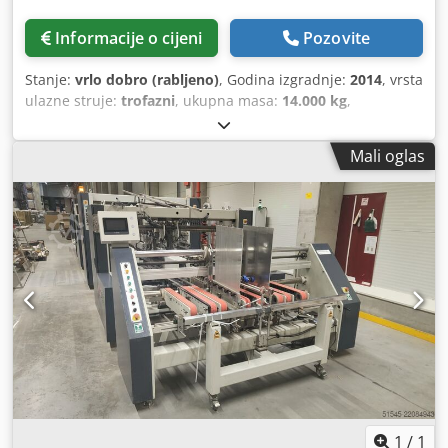
Informacije o cijeni
Pozovite
Stanje:
vrlo dobro (rabljeno)
, Godina izgradnje:
2014
, vrsta
ulazne struje:
trofazni
, ukupna masa:
14.000 kg
,
Mali oglas
1
/
1