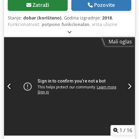
Zatraži
Pozovite
Stanje:
dobar (korišteno)
, Godina izgradnje:
2018
,
Funkcionalnost:
potpuno funkcionalan
, vrsta ulazne
struje:
trofazni
, ukupna širina:
2.400 mm
,
Mali oglas
1
/
16