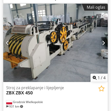
Mali oglas
1
/
4
Stroj za preklapanje i lijepljenje
ZBX
ZBX 450
Grodzisk Wielkopolski
931 km