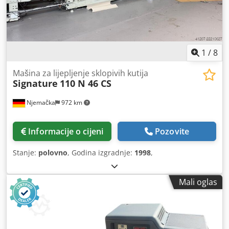
1
/
8
Mašina za lijepljenje sklopivih kutija
Signature
110 N 46 CS
Njemačka
972 km
Informacije o cijeni
Pozovite
Stanje:
polovno
, Godina izgradnje:
1998
,
Mali oglas