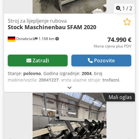
1
/
2
Stroj za lijepljenje rubova
Stock Maschinenbau
SFAM 2020
74.990 €
Osnabrück
1.168 km
fiksna cijena plus PDV
Zatraži
Pozovite
Stanje:
polovno
, Godina izgradnje:
2004
, broj
mašine/vozila:
20041227
, vrsta ulazne struje:
trofazni
,
ukupna širina:
2.500 mm
, ukupna dužina:
12 mm
, ukupna
visina:
1.700 mm
, ulazni napon:
380 V
, priključak za
Mali oglas
komprimirani zrak:
6 šipka
, ukupna masa:
5.000 kg
,