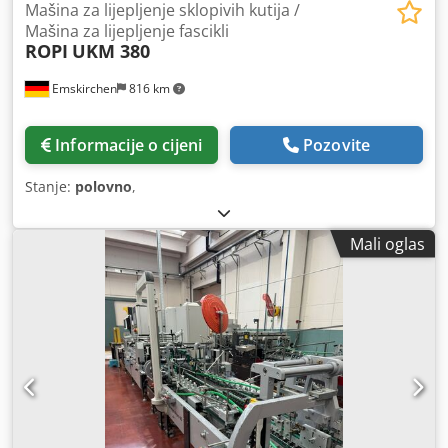
Mašina za lijepljenje sklopivih kutija /
Mašina za lijepljenje fascikli
ROPI
UKM 380
Emskirchen
816 km
Informacije o cijeni
Pozovite
Stanje:
polovno
,
Mali oglas