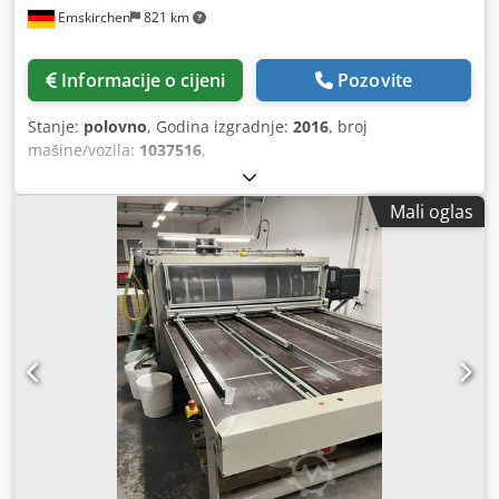
Emskirchen
821 km
Informacije o cijeni
Pozovite
Stanje:
polovno
, Godina izgradnje:
2016
, broj
mašine/vozila:
1037516
,
Mali oglas