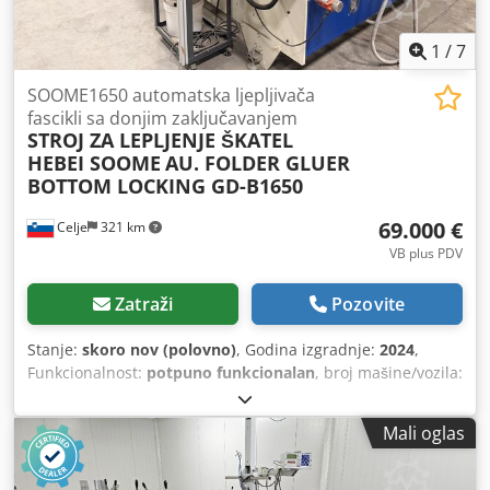
1
/
7
SOOME1650 automatska ljepljivača
fascikli sa donjim zaključavanjem
STROJ ZA LEPLJENJE ŠKATEL
HEBEI SOOME
AU. FOLDER GLUER
BOTTOM LOCKING GD-B1650
69.000 €
Celje
321 km
VB plus PDV
Zatraži
Pozovite
Stanje:
skoro nov (polovno)
, Godina izgradnje:
2024
,
Funkcionalnost:
potpuno funkcionalan
, broj mašine/vozila:
SM240101
, vrsta ulazne struje:
trofazni
, ukupna širina:
3.500 mm
, ukupna dužina:
14.000 mm
, ulazni napon:
380
Mali oglas
V
, snaga servo motora:
15.500 W
, ukupna masa:
7.000 kg
,
dužina rezanja (maks.):
1.650 mm
,