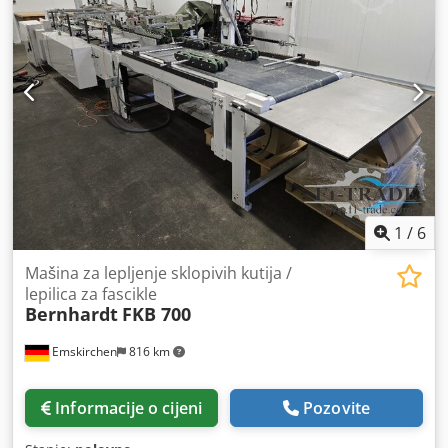
1
/
6
Mašina za lepljenje sklopivih kutija /
lepilica za fascikle
Bernhardt
FKB 700
Emskirchen
816 km
Informacije o cijeni
Pozovite