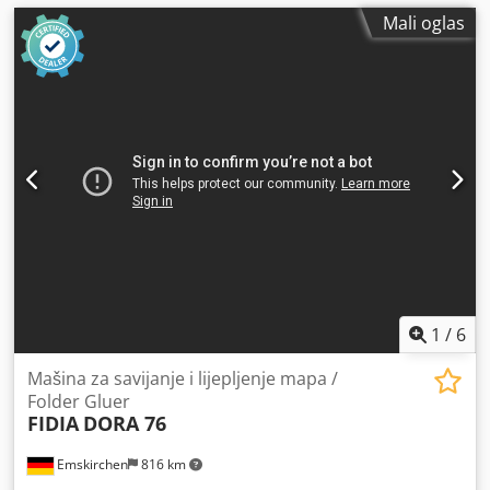
Mali oglas
1
/
6
Mašina za savijanje i lijepljenje mapa /
Folder Gluer
FIDIA
DORA 76
Emskirchen
816 km