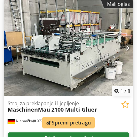
Mali oglas
1
/
8
Stroj za preklapanje i lijepljenje
MaschinenMau
2100 Multi Gluer
Njemačka
972 km
Spremi pretragu