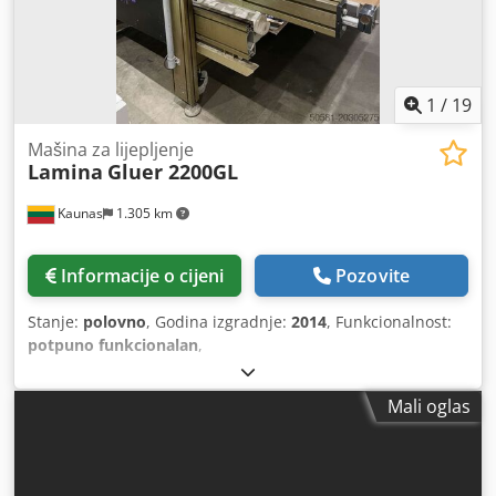
1
/
19
Mašina za lijepljenje
Lamina
Gluer 2200GL
Kaunas
1.305 km
Informacije o cijeni
Pozovite
Stanje:
polovno
, Godina izgradnje:
2014
, Funkcionalnost:
potpuno funkcionalan
,
Mali oglas