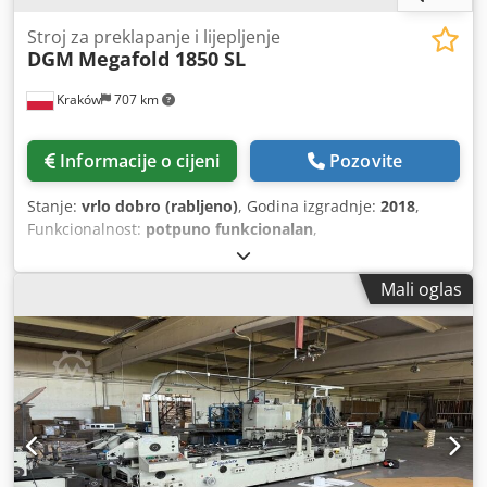
Stroj za preklapanje i lijepljenje
DGM
Megafold 1850 SL
Kraków
707 km
Informacije o cijeni
Pozovite
Stanje:
vrlo dobro (rabljeno)
, Godina izgradnje:
2018
,
Funkcionalnost:
potpuno funkcionalan
,
Mali oglas