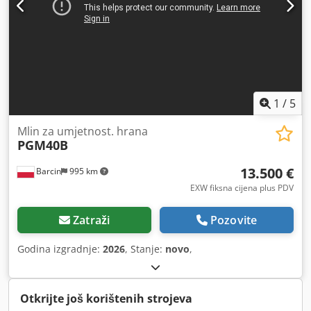
1
/
5
Mlin za umjetnost. hrana
PGM40B
13.500 €
Barcin
995 km
EXW fiksna cijena plus PDV
Zatraži
Pozovite
Godina izgradnje:
2026
, Stanje:
novo
,
Otkrijte još korištenih strojeva