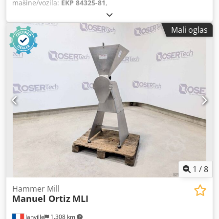
mašine/vozila:
EKP 84325-81
,
Mali oglas
1
/
8
Hammer Mill
Manuel Ortiz
MLI
Janville
1.308 km