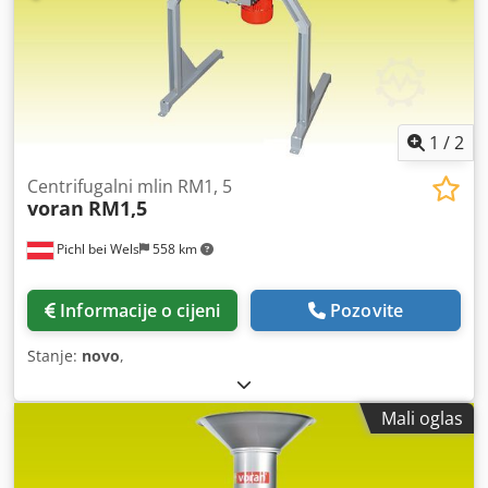
1
/
2
Centrifugalni mlin RM1, 5
voran
RM1,5
Pichl bei Wels
558 km
Informacije o cijeni
Pozovite
Stanje:
novo
,
Mali oglas