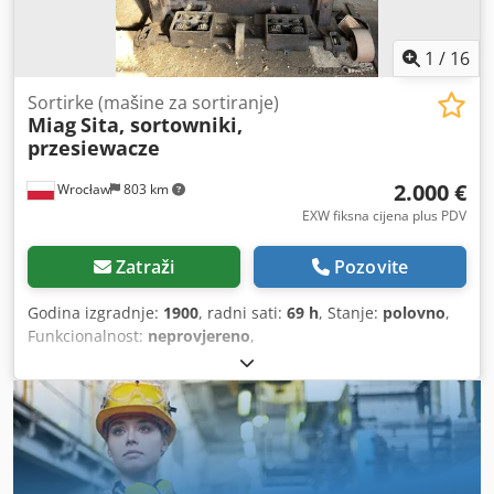
1
/
16
Sortirke (mašine za sortiranje)
Miag
Sita, sortowniki,
przesiewacze
2.000 €
Wrocław
803 km
EXW fiksna cijena plus PDV
Zatraži
Pozovite
Godina izgradnje:
1900
, radni sati:
69 h
, Stanje:
polovno
,
Funkcionalnost:
neprovjereno
,