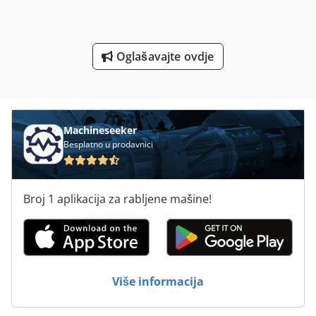
Tur 560
Unutarnje Crijevo Od
Oglašavajte ovdje
V E P Strojevi Gmbh
Machineseeker
Besplatno u prodavnici
Broj 1 aplikacija za rabljene mašine!
Više informacija