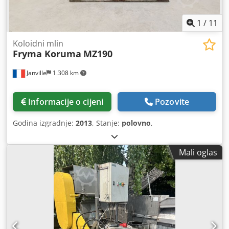
1
/
11
Koloidni mlin
Fryma Koruma
MZ190
Janville
1.308 km
Informacije o cijeni
Pozovite
Godina izgradnje:
2013
, Stanje:
polovno
,
Mali oglas