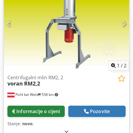
1
/
2
Centrifugalni mlin RM2, 2
voran
RM2,2
Pichl bei Wels
558 km
Informacije o cijeni
Pozovite
Stanje:
novo
,