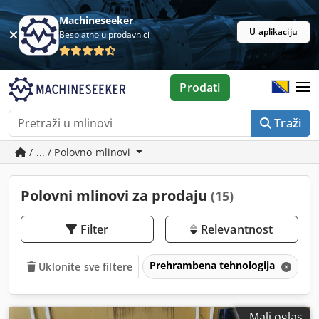
Machineseeker
U aplikaciju
Besplatno u prodavnici
Prodati
Traži
/ ... / Polovno mlinovi
Polovni mlinovi za prodaju
(15)
Filter
Relevantnost
Prehrambena tehnologija
M
Uklonite sve filtere
Mali oglas