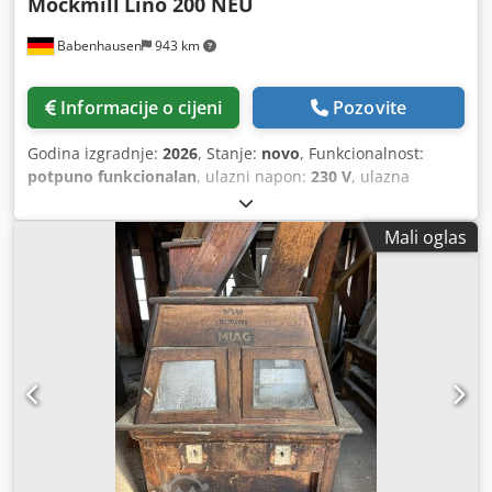
Mockmill
Lino 200 NEU
Babenhausen
943 km
Informacije o cijeni
Pozovite
Godina izgradnje:
2026
, Stanje:
novo
, Funkcionalnost:
potpuno funkcionalan
, ulazni napon:
230 V
, ulazna
frekvencija:
50 Hz
, DGUV certificiran do:
08/2027
, broj
mašine/vozila:
2026
,
Mali oglas