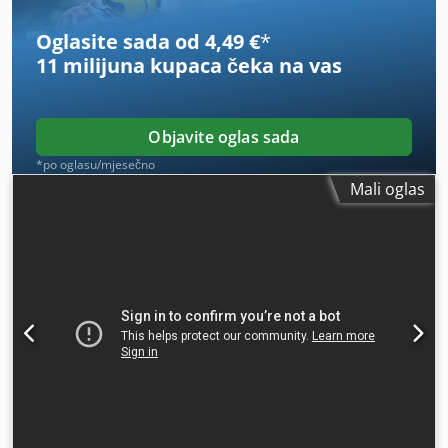
Oglasite sada od 4,49 €
*
11 milijuna kupaca
čeka na vas
Objavite oglas sada
*po oglasu/mjesečno
Mali oglas