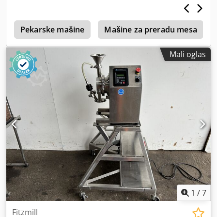
n
Pekarske mašine
Mašine za preradu mesa
Mali oglas
1
/
7
Fitzmill