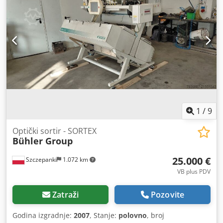
1
/
9
Optički sortir - SORTEX
Bühler Group
25.000 €
Szczepanki
1.072 km
VB plus PDV
Zatraži
Pozovite
Godina izgradnje:
2007
, Stanje:
polovno
, broj