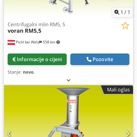
1
/
1
Centrifugalni mlin RM5, 5
voran
RM5,5
Pichl bei Wels
558 km
Informacije o cijeni
Pozovite
Stanje:
novo
,
Mali oglas