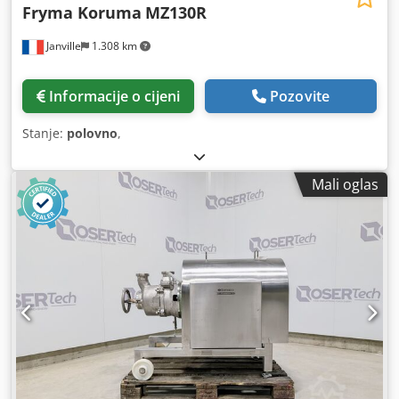
Fryma Koruma
MZ130R
Janville
1.308 km
Informacije o cijeni
Pozovite
Stanje:
polovno
,
Mali oglas