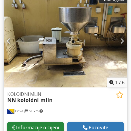
1
/
6
KOLOIDNI MLIN
NN
koloidni mlin
Privalj
61 km
Informacije o cijeni
Pozovite