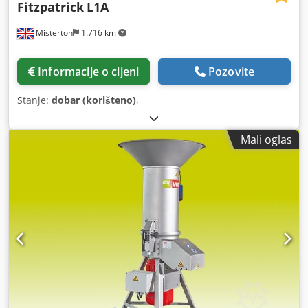
Fitzpatrick
L1A
Misterton
1.716 km
Informacije o cijeni
Pozovite
Stanje:
dobar (korišteno)
,
Mali oglas