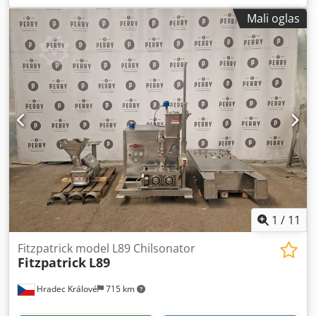
Mali oglas
1
/
11
Fitzpatrick model L89 Chilsonator
Fitzpatrick
L89
Hradec Králové
715 km