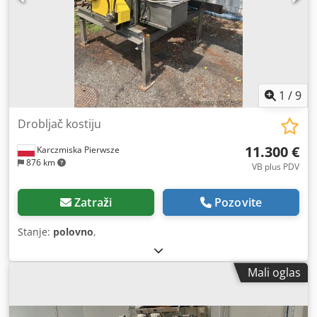
1
/
9
Drobljač kostiju
11.300 €
Karczmiska Pierwsze
876 km
VB plus PDV
Zatraži
Pozovite
Stanje:
polovno
,
Mali oglas