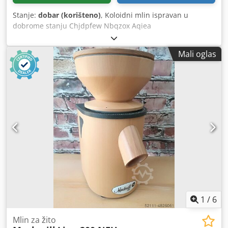
Stanje:
dobar (korišteno)
, Koloidni mlin ispravan u
dobrome stanju Chjdpfew Nbqzox Aqiea
Mali oglas
1
/
6
Mlin za žito