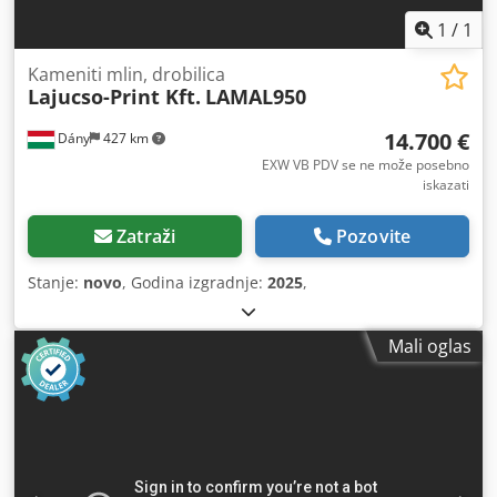
1
/
1
Kameniti mlin, drobilica
Lajucso-Print Kft.
LAMAL950
14.700 €
Dány
427 km
EXW VB PDV se ne može posebno
iskazati
Zatraži
Pozovite
Stanje:
novo
, Godina izgradnje:
2025
,
Mali oglas