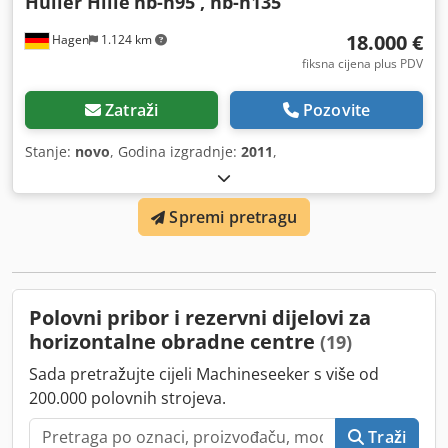
Hüller Hille
nb-h95 , nb-h135
18.000 €
Hagen
1.124 km
fiksna cijena plus PDV
Zatraži
Pozovite
Stanje:
novo
, Godina izgradnje:
2011
,
Spremi pretragu
Polovni pribor i rezervni dijelovi za
horizontalne obradne centre
(19)
Sada pretražujte cijeli Machineseeker s više od
200.000 polovnih strojeva.
Traži