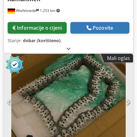
Wiefelstede
1.253 km
Informacije o cijeni
Pozovite
Stanje:
dobar (korišteno)
,
Mali oglas