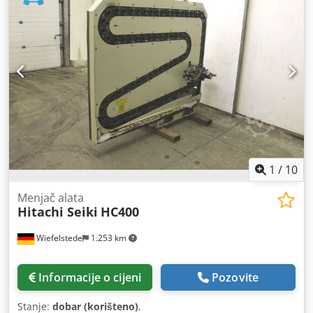
1
/
10
Menjač alata
Hitachi Seiki
HC400
Wiefelstede
1.253 km
Informacije o cijeni
Pozovite
Stanje:
dobar (korišteno)
,