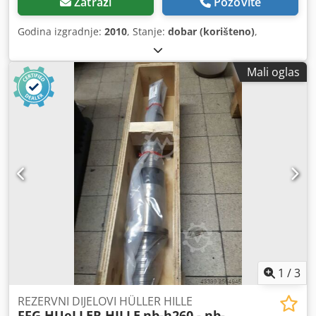
Zatraži
Pozovite
Godina izgradnje:
2010
, Stanje:
dobar (korišteno)
,
Mali oglas
1
/
3
REZERVNI DIJELOVI HÜLLER HILLE
FFG HUeLLER HILLE
nb-h260 - nb-