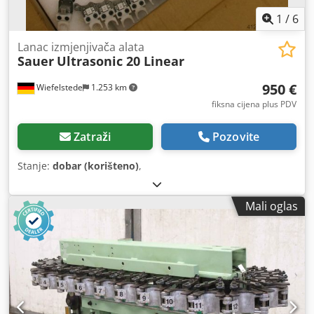
1
/
6
Lanac izmjenjivača alata
Sauer
Ultrasonic 20 Linear
950 €
Wiefelstede
1.253 km
fiksna cijena plus PDV
Zatraži
Pozovite
Stanje:
dobar (korišteno)
,
Mali oglas