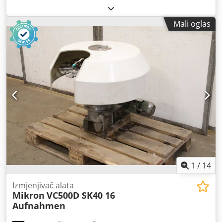
Mali oglas
1
/
14
Izmjenjivač alata
Mikron
VC500D SK40 16
Aufnahmen