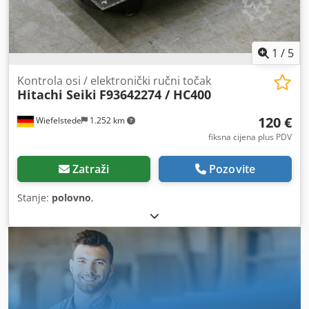
1
/
5
Kontrola osi / elektronički ručni točak
Hitachi Seiki
F93642274 / HC400
120 €
Wiefelstede
1.252 km
fiksna cijena plus PDV
Zatraži
Pozovite
Stanje:
polovno
,