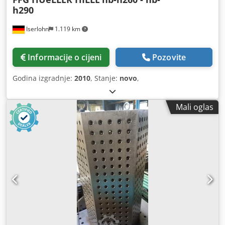
h290
Iserlohn
1.119 km
Informacije o cijeni
Pozovite
Godina izgradnje:
2010
, Stanje:
novo
,
Mali oglas