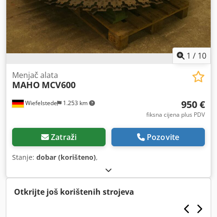
1
/
10
Menjač alata
MAHO
MCV600
950 €
Wiefelstede
1.253 km
fiksna cijena plus PDV
Zatraži
Pozovite
Stanje:
dobar (korišteno)
,
Otkrijte još korištenih strojeva