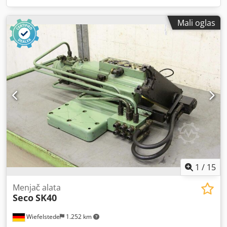
Mali oglas
1
/
15
Menjač alata
Seco
SK40
Wiefelstede
1.252 km