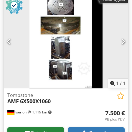
1
/
1
Tombstone
AMF
6X500X1060
7.500 €
Iserlohn
1.119 km
VB plus PDV