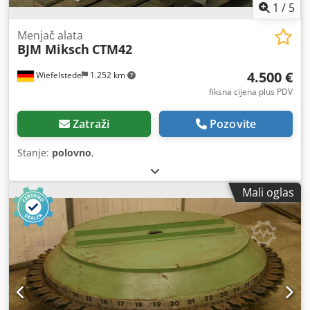
1
/
5
Menjač alata
BJM Miksch
CTM42
4.500 €
Wiefelstede
1.252 km
fiksna cijena plus PDV
Zatraži
Pozovite
Stanje:
polovno
,
Mali oglas