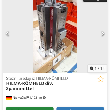
1
/
12
Stezni uređaji iz HILMA-RÖMHELD
HILMA-RÖMHELD
div.
Spannmittel
Njemačka
1.122 km