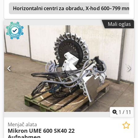
a
Horizontalni centri za obradu, X-hod 600–799 mm
Mali oglas
1
/
11
Menjač alata
Mikron
UME 600 SK40 22
Aufnahmen