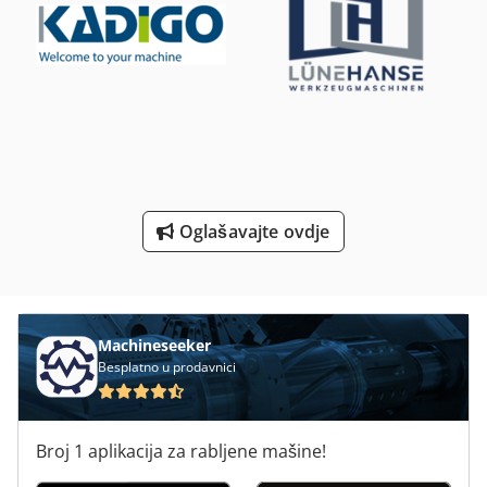
Svrdlo Za Drvo
Za Automatsko Varenje
Za Hlađenje Spremnika
Za Pohranu
Za Preradu Drva
Oglašavajte ovdje
Machineseeker
Besplatno u prodavnici
Broj 1 aplikacija za rabljene mašine!