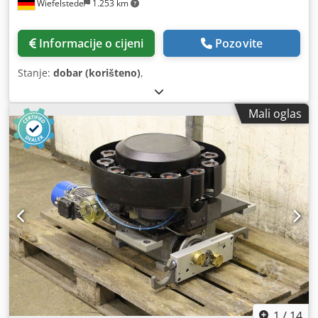
Wiefelstede
1.253 km
Informacije o cijeni
Pozovite
Stanje:
dobar (korišteno)
,
Mali oglas
1
/
14