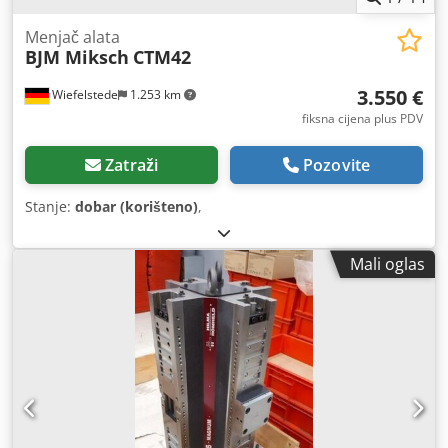
Menjač alata
BJM Miksch
CTM42
3.550 €
Wiefelstede
1.253 km
fiksna cijena plus PDV
Zatraži
Pozovite
Stanje:
dobar (korišteno)
,
Mali oglas