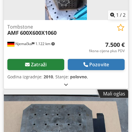
1
/
2
Tombstone
AMF
600X600X1060
7.500 €
Njemačka
1.122 km
fiksna cijena plus PDV
Zatraži
Pozovite
Godina izgradnje:
2010
, Stanje:
polovno
,
Mali oglas