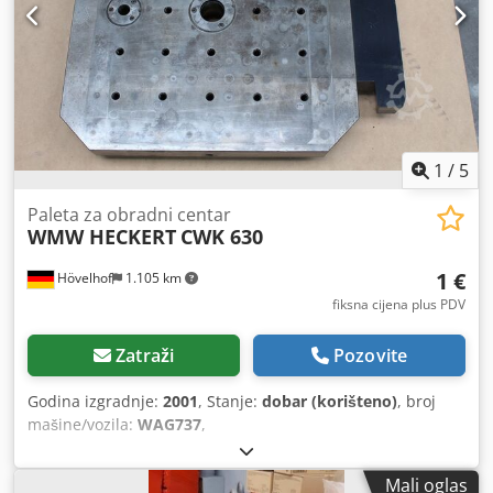
1
/
5
Paleta za obradni centar
WMW HECKERT
CWK 630
1 €
Hövelhof
1.105 km
fiksna cijena plus PDV
Zatraži
Pozovite
Godina izgradnje:
2001
, Stanje:
dobar (korišteno)
, broj
mašine/vozila:
WAG737
,
Mali oglas