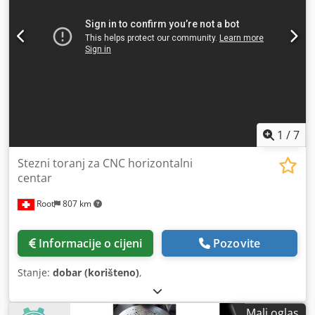
1
/
7
Stezni toranj za CNC horizontalni
centar
Root
807 km
Informacije o cijeni
Pozovite
Stanje:
dobar (korišteno)
,
Mali oglas