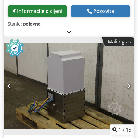
Informacije o cijeni
Pozovite
Stanje:
polovno
,
Mali oglas
1
/
15