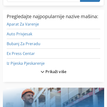
Pregledajte najpopularnije nazive mašina:
Aparat Za Varenje
Auto Privjesak
Bubanj Za Preradu
Ex Press Centar
Iz Pijeska Pjeskarenje
Prikaži više
Izložbeni Prostor Za Prodaju
Izrezati Na Dužinu Linije
Izrezati Stroj Za Rezanje
Jedan Drveni Mlin Za