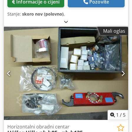
Informacije o cijeni
Pozovite
Stanje:
skoro nov (polovno)
,
Mali oglas
1
/
5
Horizontalni obradni centar