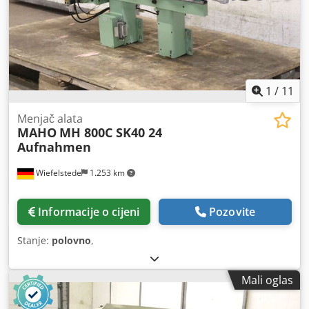
1
/
11
Menjač alata
MAHO
MH 800C SK40 24
Aufnahmen
Wiefelstede
1.253 km
Informacije o cijeni
Pozovite
Stanje:
polovno
,
Mali oglas