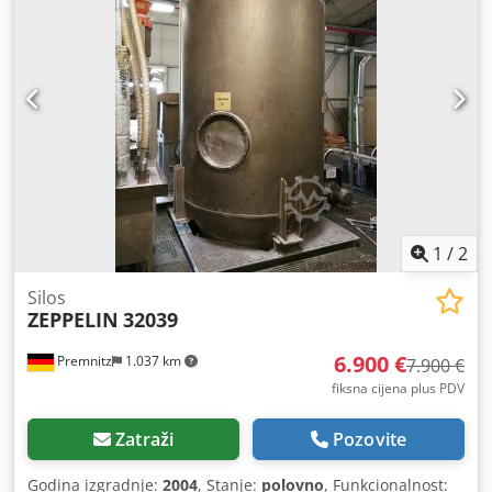
1
/
2
Silos
ZEPPELIN
32039
6.900 €
Premnitz
1.037 km
7.900 €
fiksna cijena plus PDV
Zatraži
Pozovite
Godina izgradnje:
2004
, Stanje:
polovno
, Funkcionalnost: