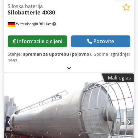
Siloska baterija
Silobatterie 4X80
Wittenberg
961 km
Informacije o cijeni
Pozovite
Stanje:
spreman za upotrebu (polovno)
, Godina izgradnje:
1993
,
Mali oglas