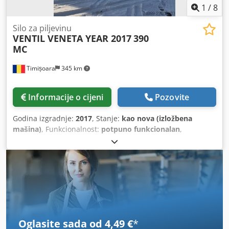
1
/
8
Silo za piljevinu
VENTIL VENETA YEAR 2017
390
MC
Timișoara
345 km
Informacije o cijeni
Pozovite
Godina izgradnje:
2017
, Stanje:
kao nova (izložbena
mašina)
, Funkcionalnost:
potpuno funkcionalan
,
Oglasite sada od 4,49 €
*