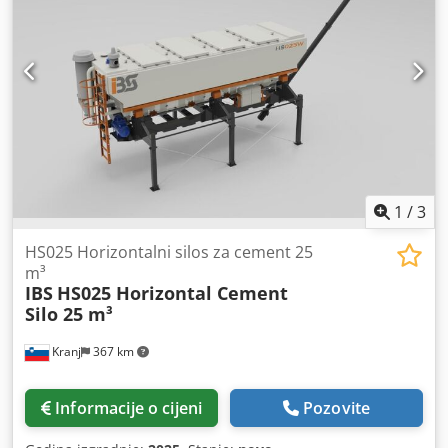
1
/
3
HS025 Horizontalni silos za cement 25
m³
IBS
HS025 Horizontal Cement
Silo 25 m³
Kranj
367 km
Informacije o cijeni
Pozovite