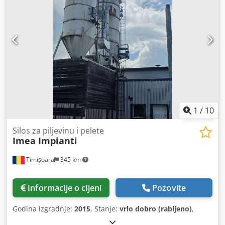
1
/
10
Silos za piljevinu i pelete
Imea Impianti
Timișoara
345 km
Informacije o cijeni
Pozovite
Godina izgradnje:
2015
, Stanje:
vrlo dobro (rabljeno)
,