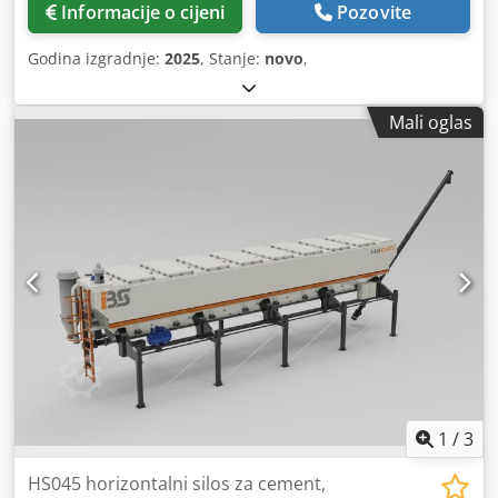
Informacije o cijeni
Pozovite
Godina izgradnje:
2025
, Stanje:
novo
,
Mali oglas
1
/
3
HS045 horizontalni silos za cement,