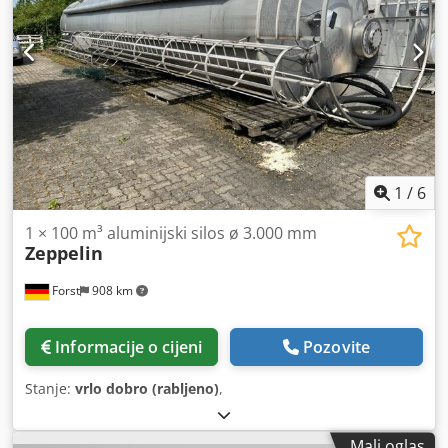
1
/
6
1 × 100 m³ aluminijski silos ø 3.000 mm
Zeppelin
Forst
908 km
Informacije o cijeni
Pozovite
Stanje:
vrlo dobro (rabljeno)
,
Mali oglas