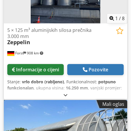
1
/
8
5 × 125 m³ aluminijskih silosa prečnika
3.000 mm
Zeppelin
Forst
908 km
Informacije o cijeni
Pozovite
Stanje:
vrlo dobro (rabljeno)
, Funkcionalnost:
potpuno
funkcionalan
, ukupna visina:
16.250 mm
, vanjski promjer:
3.550 mm
,
Mali oglas