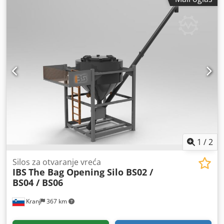
1
/
2
Silos za otvaranje vreća
IBS
The Bag Opening Silo BS02 /
BS04 / BS06
Kranj
367 km