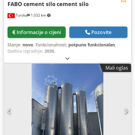
FABO cement silo
cement silo
Turska
1.032 km
Informacije o cijeni
Pozovite
Stanje:
novo
, Funkcionalnost:
potpuno funkcionalan
,
Godina izgradnje:
2026
,
Mali oglas