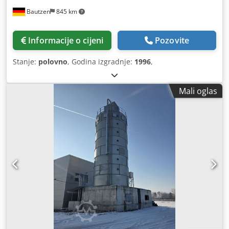
Bautzen
845 km
Informacije o cijeni
Pozovite
Stanje:
polovno
, Godina izgradnje:
1996
,
Mali oglas