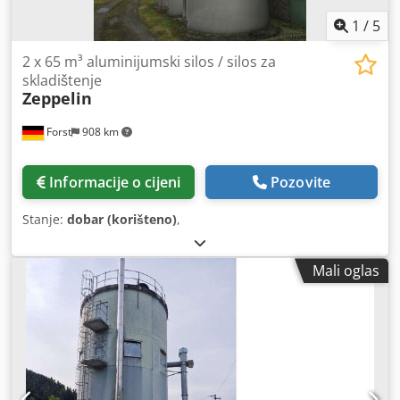
1
/
5
2 x 65 m³ aluminijumski silos / silos za
skladištenje
Zeppelin
Forst
908 km
Informacije o cijeni
Pozovite
Stanje:
dobar (korišteno)
,
Mali oglas