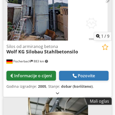
1
/
9
Silos od armiranog betona
Wolf KG Silobau
Stahlbetonsilo
Fischerbach
883 km
Informacije o cijeni
Pozovite
Godina izgradnje:
2005
, Stanje:
dobar (korišteno)
,
Mali oglas