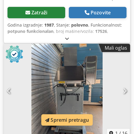
Zatraži
Pozovite
Godina izgradnje:
1987
, Stanje:
polovno
, Funkcionalnost:
potpuno funkcionalan
, broj mašine/vozila:
17526
,
Mali oglas
Spremi pretragu
1
/
16