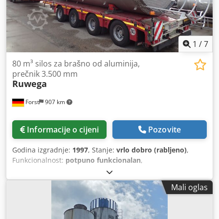
1
/
7
80 m³ silos za brašno od aluminija,
prečnik 3.500 mm
Ruwega
Forst
907 km
Informacije o cijeni
Pozovite
Godina izgradnje:
1997
, Stanje:
vrlo dobro (rabljeno)
,
Funkcionalnost:
potpuno funkcionalan
,
Mali oglas