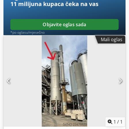
11 milijuna kupaca
čeka na vas
Objavite oglas sada
*po oglasu/mjesečno
Mali oglas
1
/
1