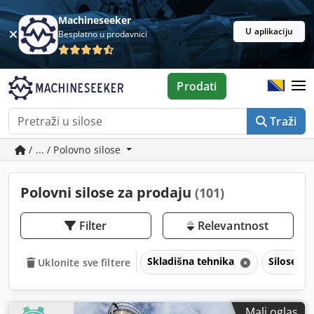
Machineseeker
U aplikaciju
Besplatno u prodavnici
Prodati
Traži
/ ... / Polovno silose
Polovni silose za prodaju
(101)
Filter
Relevantnost
Skladišna tehnika
Silose
Uklonite sve filtere
Mali oglas