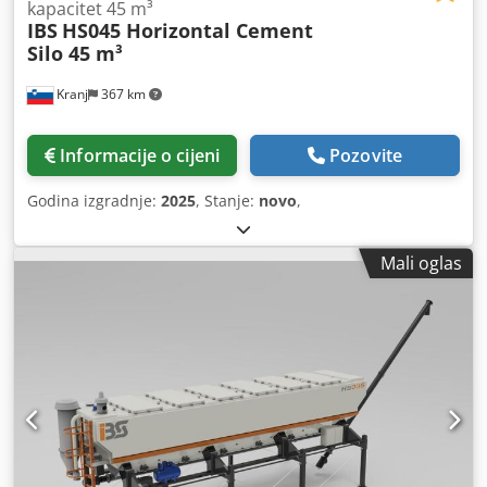
kapacitet 45 m³
IBS
HS045 Horizontal Cement
Silo 45 m³
Kranj
367 km
Informacije o cijeni
Pozovite
Godina izgradnje:
2025
, Stanje:
novo
,
Mali oglas