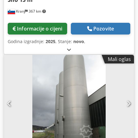
Kranj
367 km
Informacije o cijeni
Pozovite
Godina izgradnje:
2025
, Stanje:
novo
,
Mali oglas