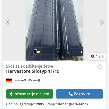
1
/
6
Silos za skladištenje žetve
Harvestore
Silotyp 11/19
Bautzen
845 km
Informacije o cijeni
Pozovite
Godina izgradnje:
2005
, Stanje:
dobar (korišteno)
,