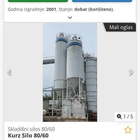
Godina izgradnje:
2001
, Stanje:
dobar (korišteno)
,
Mali oglas
1
/
5
Skladišni silos 80/60
Kurz
Silo 80/60