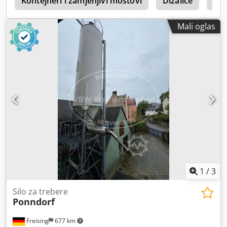
r
Kontejneri i zamjenjivi mostovi
Dizalice
Sil
Mali oglas
1
/
3
Silo za trebere
Ponndorf
Freising
677 km