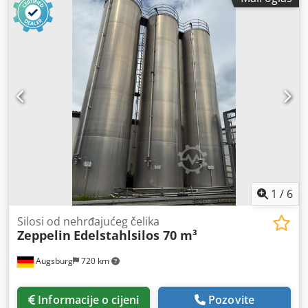
1
/
6
Silosi od nehrđajućeg čelika
Zeppelin
Edelstahlsilos 70 m³
Augsburg
720 km
Informacije o cijeni
Pozovite