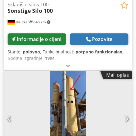
Skladišni silos 100
Sonstige
Silo 100
Bautzen
845 km
Informacije o cijeni
Pozovite
Stanje:
polovno
, Funkcionalnost:
potpuno funkcionalan
,
Godina izgradnje:
1994
,
Mali oglas