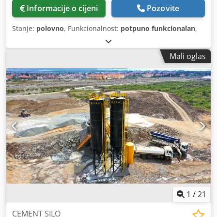
Informacije o cijeni
Pozovite
Stanje:
polovno
, Funkcionalnost:
potpuno funkcionalan
,
Mali oglas
1
/
21
CEMENT SILO