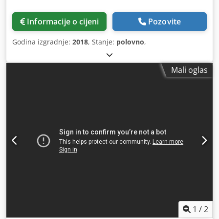
Informacije o cijeni
Pozovite
Godina izgradnje:
2018
, Stanje:
polovno
,
Mali oglas
1
/
2