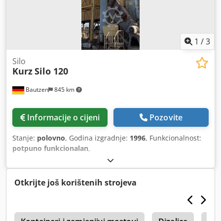
1
/
3
Silo
Kurz
Silo 120
Bautzen
845 km
Informacije o cijeni
Pozovite
Stanje:
polovno
, Godina izgradnje:
1996
, Funkcionalnost:
potpuno funkcionalan
,
Otkrijte još korištenih strojeva