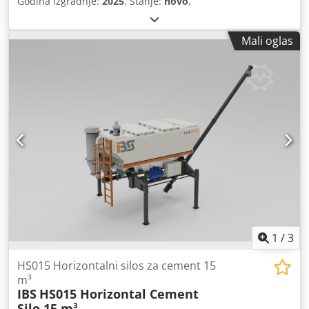
Godina izgradnje:
2025
, Stanje:
novo
,
Mali oglas
1
/
3
HS015 Horizontalni silos za cement 15
m³
IBS
HS015 Horizontal Cement
Silo 15 m³