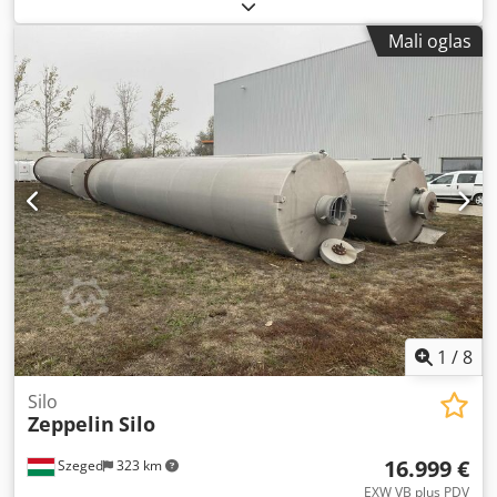
Mali oglas
1
/
8
Silo
Zeppelin
Silo
16.999 €
Szeged
323 km
EXW VB plus PDV