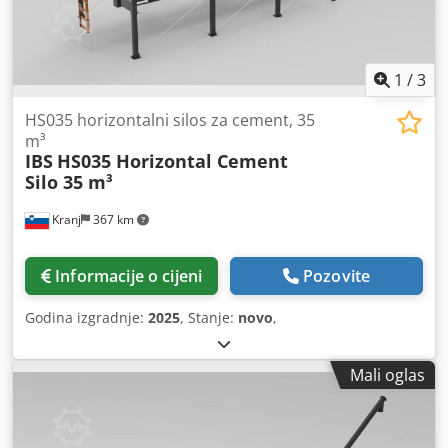
1
/
3
HS035 horizontalni silos za cement, 35
m³
IBS
HS035 Horizontal Cement
Silo 35 m³
Kranj
367 km
Informacije o cijeni
Pozovite
Godina izgradnje:
2025
, Stanje:
novo
,
Mali oglas