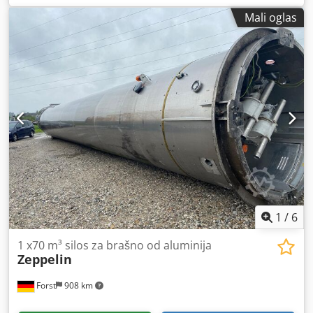
Mali oglas
1
/
6
1 x70 m³ silos za brašno od aluminija
Zeppelin
Forst
908 km