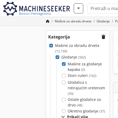
Bosna i Hercegovina
Mašine za obradu drveta
Glodanje
P
Kategorija
Mašine za obradu drveta
(12.159)
Glodanje
(562)
Mašine za glodanje
kapaka
(0)
Stoni ruteri
(162)
Glodalica s
rotirajućim vretenom
(59)
Ostale glodalice za
drvo
(48)
Okretno glodanje
(37)
Prikaži više