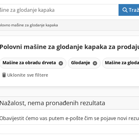
Traž
olovno mašine za glodanje kapaka
Polovni mašine za glodanje kapaka za proda
Mašine za obradu drveta
Glodanje
Mašine za glod
Uklonite sve filtere
Nažalost, nema pronađenih rezultata
Obavijestit ćemo vas putem e-pošte čim se pojave novi rezul