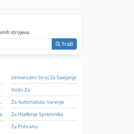
vnih strojeva.
Traži
Univerzalni Stroj Za Savijanje
Vodu Za
je Elemenata
Za Automatsko Varenje
ra
Za Hlađenje Spremnika
Za Pohranu