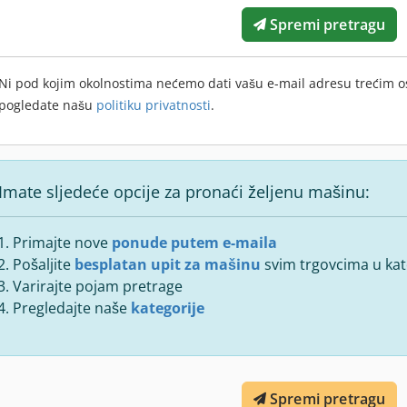
Spremi pretragu
Ni pod kojim okolnostima nećemo dati vašu e-mail adresu trećim 
pogledate našu
politiku privatnosti
.
Imate sljedeće opcije za pronaći željenu mašinu:
Primajte nove
ponude putem e-maila
Pošaljite
besplatan upit za mašinu
svim trgovcima u kate
Varirajte pojam pretrage
Pregledajte naše
kategorije
Spremi pretragu