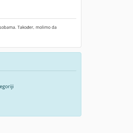
osobama. Također, molimo da
goriji