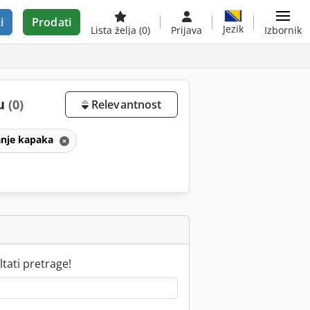
i
Prodati
Jezik
Lista želja
(0)
Prijava
Izbornik
ju
(0)
Relevantnost
anje kapaka
tati pretrage!