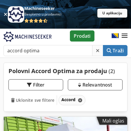
Machineseeker
U aplikaciju
Besplatno u prodavnici
Prodati
Traži
Polovni Accord Optima za prodaju
(2)
Filter
Relevantnost
Accord
Uklonite sve filtere
Mali oglas