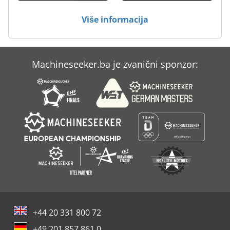
Optimum B 33
Više informacija
Optimum B 33 Pro
Optimum Opti B 23 Pro
Machineseeker.ba je zvanični sponzor:
Optimum S 130 Gh
Optimum S 181
+44 20 331 800 72
+49 201 857 861 0