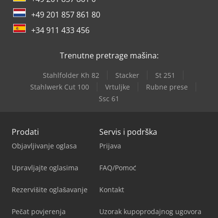
+49 201 857 861 80
+34 911 433 456
Trenutne pretrage mašina:
Stahlfolder Kh 82
Stacker
St 251
Stahlwerk Cut 100
Vrtuljke
Rubne prese
Ssc 61
Prodati
Servis i podrška
Objavljivanje oglasa
Prijava
Upravljajte oglasima
FAQ/Pomoć
Rezervišite oglašavanje
Kontakt
Pečat povjerenja
Uzorak kupoprodajnog ugovora