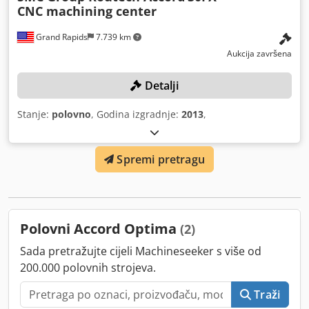
CNC machining center
Grand Rapids
7.739 km
Aukcija završena
Detalji
Stanje:
polovno
, Godina izgradnje:
2013
,
Spremi pretragu
Polovni Accord Optima
(2)
Sada pretražujte cijeli Machineseeker s više od
200.000 polovnih strojeva.
Traži