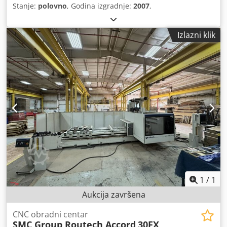
Stanje:
polovno
, Godina izgradnje:
2007
,
Izlazni klik
1
/
1
Aukcija završena
CNC obradni centar
SMC Group Routech Accord
30FX