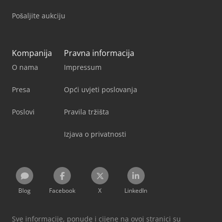
Pošaljite aukciju
Kompanija
Pravna informacija
O nama
Impressum
Presa
Opći uvjeti poslovanja
Poslovi
Pravila tržišta
Izjava o privatnosti
Blog
Facebook
X
LinkedIn
Sve informacije, ponude i cijene na ovoj stranici su