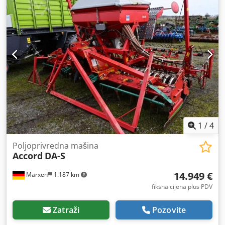
1
/
4
Poljoprivredna mašina
Accord
DA-S
14.949 €
Marxen
1.187 km
fiksna cijena plus PDV
Zatraži
Pozovite