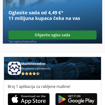
Amazone Zaf 804 R
Oglasite sada od 4,49 €
*
Auto
11 milijuna kupaca
čeka na vas
Kverneland Optima
Minimax Lab 300 Plus
Objavite oglas sada
On 06 Utovarivačem
*po oglasu/mjesečno
Opti B 33 Pro
Opti Dg 20
Machineseeker
Besplatno u prodavnici
Optima
Optimas H 66
Broj 1 aplikacija za rabljene mašine!
Optimas H 88
Optimum B 23 Pro