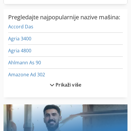
Pregledajte najpopularnije nazive mašina:
Accord Das
Agria 3400
Agria 4800
Ahlmann As 90
Amazone Ad 302
Prikaži više
Amazone Ad 303
Amazone Ad 402
Amazone Dl 275
Amazone Zaf 804