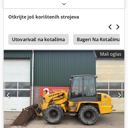
Otkrijte još korištenih strojeva
e
Utovarivač na kotačima
Bageri Na Kotačima
Mali oglas