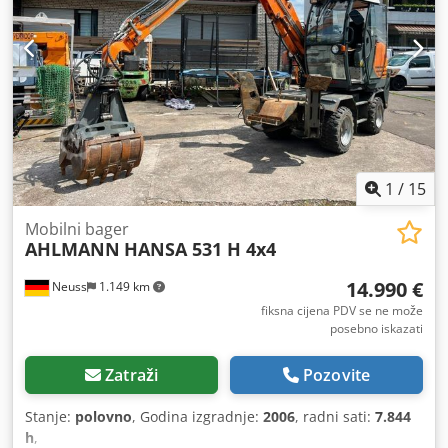
1
/
15
Mobilni bager
AHLMANN
HANSA 531 H 4x4
14.990 €
Neuss
1.149 km
fiksna cijena PDV se ne može
posebno iskazati
Zatraži
Pozovite
Stanje:
polovno
, Godina izgradnje:
2006
, radni sati:
7.844
h
,