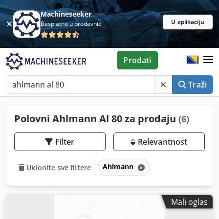
Machineseeker
U aplikaciju
Besplatno u prodavnici
Prodati
Traži
Polovni Ahlmann Al 80 za prodaju
(6)
Filter
Relevantnost
Ahlmann
Uklonite sve filtere
Mali oglas