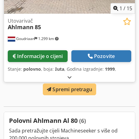
1
/
15
Utovarivač
Ahlmann
85
Goudriaan
1.299 km
Informacije o cijeni
Pozovite
Stanje:
polovno
, boja:
žuta
, Godina izgradnje:
1999
,
Spremi pretragu
Polovni Ahlmann Al 80
(6)
Sada pretražujte cijeli Machineseeker s više od
200.000 polovnih strojeva.