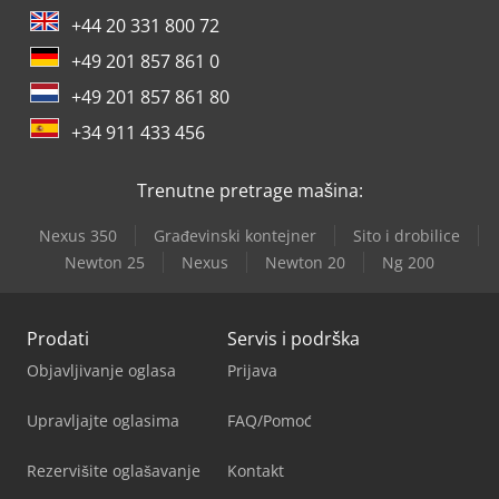
+44 20 331 800 72
+49 201 857 861 0
+49 201 857 861 80
+34 911 433 456
Trenutne pretrage mašina:
Nexus 350
Građevinski kontejner
Sito i drobilice
Newton 25
Nexus
Newton 20
Ng 200
Prodati
Servis i podrška
Objavljivanje oglasa
Prijava
Upravljajte oglasima
FAQ/Pomoć
Rezervišite oglašavanje
Kontakt