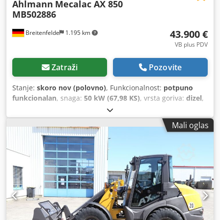
Ahlmann
Mecalac AX 850
MB502886
43.900 €
Breitenfelde
1.195 km
VB plus PDV
Zatraži
Pozovite
Stanje:
skoro nov (polovno)
, Funkcionalnost:
potpuno
funkcionalan
, snaga:
50 kW (67,98 KS)
, vrsta goriva:
dizel
,
operativna masa:
5.050 kg
, dimenzija gume:
405/70 R 18
,
Godina izgradnje:
2023
, radni sati:
150 h
, Oprema:
UVV
Mali oglas
sigurnosna provjera, dodatna svjetla, hidraulika, kabina,
standardna lopata, stražnji skupljač, viljuške za palete
,