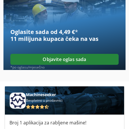
Ahlmann Az 10
Ahlmann Az 14
Oglasite sada od 4,49 €
*
Ahlmann Az 150
11 milijuna kupaca
čeka na vas
Almi Al 33
Alu
Objavite oglas sada
Alzmetall Ab
*po oglasu/mjesečno
Alzmetall Ac 32
Ammann Ac 110
Machineseeker
Besplatno u prodavnici
Ammann Ac 70
Ammann Acr 68
Broj 1 aplikacija za rabljene mašine!
Ammann Ar 65