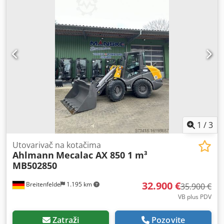
1
/
3
Utovarivač na kotačima
Ahlmann
Mecalac AX 850 1 m³
MB502850
32.900 €
Breitenfelde
1.195 km
35.900 €
VB plus PDV
Zatraži
Pozovite