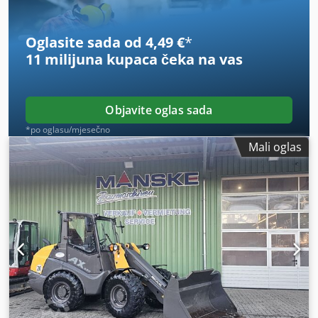
Oglasite sada od 4,49 €
*
11 milijuna kupaca
čeka na vas
Objavite oglas sada
*po oglasu/mjesečno
Mali oglas