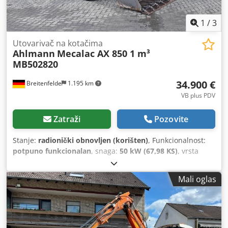
1
/
3
Utovarivač na kotačima
Ahlmann
Mecalac AX 850 1 m³
MB502820
34.900 €
Breitenfelde
1.195 km
VB plus PDV
Zatraži
Pozovite
Stanje:
radionički obnovljen (korišten)
, Funkcionalnost:
potpuno funkcionalan
, snaga:
50 kW (67,98 KS)
, vrsta
goriva:
dizel
, operativna masa:
5.050 kg
, dimenzija gume:
405/70 R 18
, kapacitet kašike:
1 m³
, Godina izgradnje:
Mali oglas
2023
, radni sati:
570 h
, Oprema:
UVV sigurnosna provjera,
dodatna svjetla, hidraulika, kabina, standardna lopata,
stražnji skupljač, viljuške za palete
,