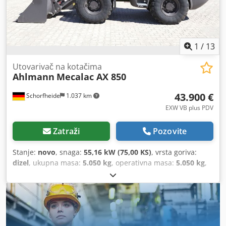
1
/
13
Utovarivač na kotačima
Ahlmann
Mecalac AX 850
43.900 €
Schorfheide
1.037 km
EXW VB plus PDV
Zatraži
Pozovite
Stanje:
novo
, snaga:
55,16 kW (75,00 KS)
, vrsta goriva:
dizel
, ukupna masa:
5.050 kg
, operativna masa:
5.050 kg
,
Godina izgradnje:
2023
, radni sati:
1 h
, broj mašine/vozila:
685239865
, Oprema:
4-u-1 lopata, UVV sigurnosna
provjera, kabina, pogon na sve točkove, standardna
lopata, viljuške za palete
,