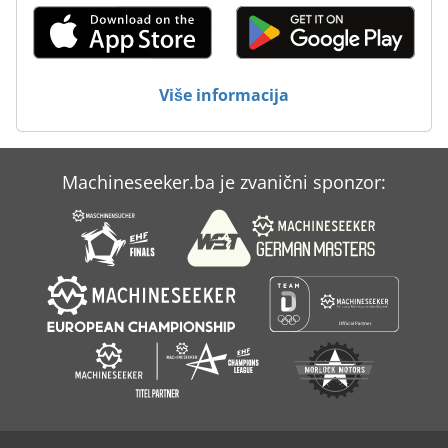
Ammann Av 110 X
Ammann Av 12
Više informacija
Ammann Av 20
Dmu 80 Evo
Machineseeker.ba je zvanični sponzor:
Dmu 80 T
Ihi 80 Nx