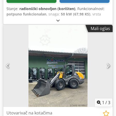
Stanje:
radionički obnovljen (korišten)
, Funkcionalnost:
potpuno funkcionalan
, snaga:
50 kW (67,98 KS)
, vrsta
goriva:
dizel
, operativna masa:
5.050 kg
, dimenzija gume:
405/70 R 18
, kapacitet kašike:
1 m³
, Godina izgradnje:
Mali oglas
2023
, radni sati:
800 h
, Oprema:
UVV sigurnosna provjera,
dodatna svjetla, hidraulika, kabina, standardna lopata,
stražnji skupljač, viljuške za palete
,
1
/
3
Utovarivač na kotačima