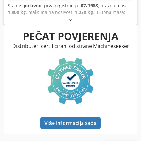
Stanje:
polovno
, prva registracija:
07/1968
, prazna masa:
1.900 kg
, maksimalna nosivost:
1.250 kg
, ukupna masa:
3.150 kg
, boja:
srebrni
, tip prijenosa:
mehanički
, ovjes:
drugo
, ukupna dužina:
10.000 mm
,
PEČAT POVJERENJA
Distributeri certificirani od strane Machineseeker
Više informacija sada