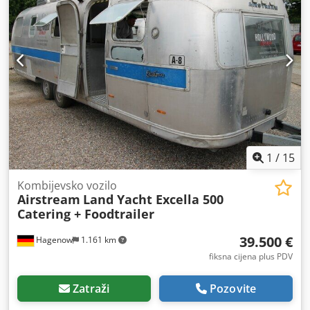
1
/
15
Kombijevsko vozilo
Airstream
Land Yacht Excella 500
Catering + Foodtrailer
39.500 €
Hagenow
1.161 km
fiksna cijena plus PDV
Zatraži
Pozovite