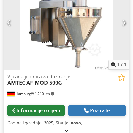
1
/
1
Vijčana jedinica za doziranje
AMTEC
AF-MOD 500G
Hamburg
1.210 km
Informacije o cijeni
Pozovite
Godina izgradnje:
2025
, Stanje:
novo
,