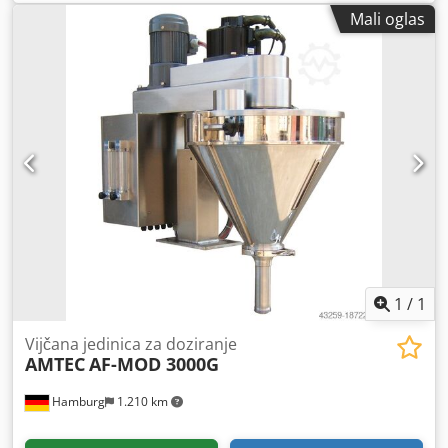
Mali oglas
1
/
1
Vijčana jedinica za doziranje
AMTEC
AF-MOD 3000G
Hamburg
1.210 km