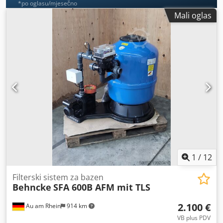
*po oglasu/mjesečno
Mali oglas
1
/
12
Filterski sistem za bazen
Behncke
SFA 600B AFM mit TLS
2.100 €
Au am Rhein
914 km
VB plus PDV