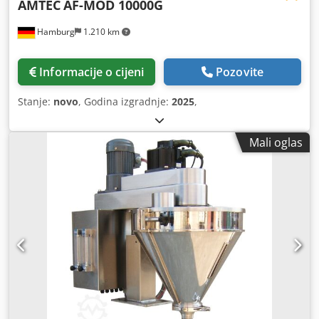
AMTEC
AF-MOD 10000G
Hamburg
1.210 km
Informacije o cijeni
Pozovite
Stanje:
novo
, Godina izgradnje:
2025
,
Mali oglas