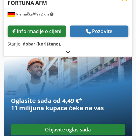
FORTUNA
AFM
Njemačka
972 km
Informacije o cijeni
Pozovite
Stanje:
dobar (korišteno)
,
Oglasite sada od 4,49 €
*
11 milijuna kupaca
čeka na vas
Objavite oglas sada