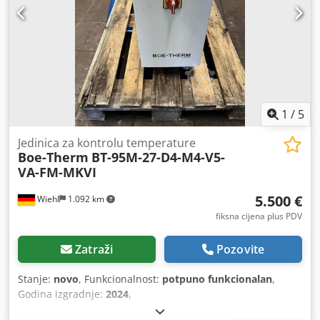
1
/
5
Jedinica za kontrolu temperature
Boe-Therm
BT-95M-27-D4-M4-V5-
VA-FM-MKVI
5.500 €
Wiehl
1.092 km
fiksna cijena plus PDV
Zatraži
Pozovite
Stanje:
novo
, Funkcionalnost:
potpuno funkcionalan
,
Godina izgradnje:
2024
,