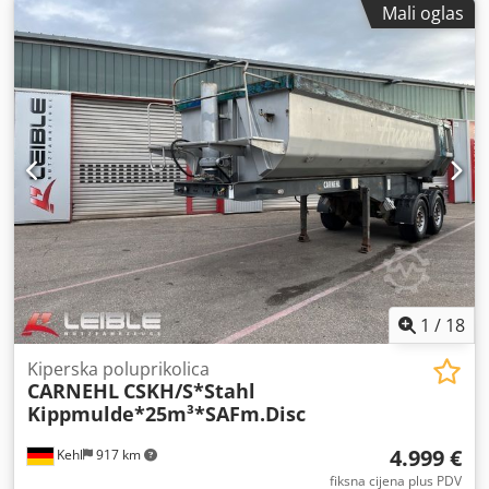
Mali oglas
1
/
18
Kiperska poluprikolica
CARNEHL
CSKH/S*Stahl
Kippmulde*25m³*SAFm.Disc
4.999 €
Kehl
917 km
fiksna cijena plus PDV