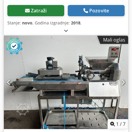
Zatraži
Pozovite
Stanje:
novo
, Godina izgradnje:
2018
,
Mali oglas
1
/
7