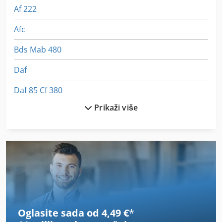
Af 222
Afc
Bds Mab 480
Daf
Daf 85 Cf 380
Prikaži više
Ddfao System
Dizalica Profil
Dkm
Dsk
Dts
Oglasite sada od 4,49 €
*
Finke