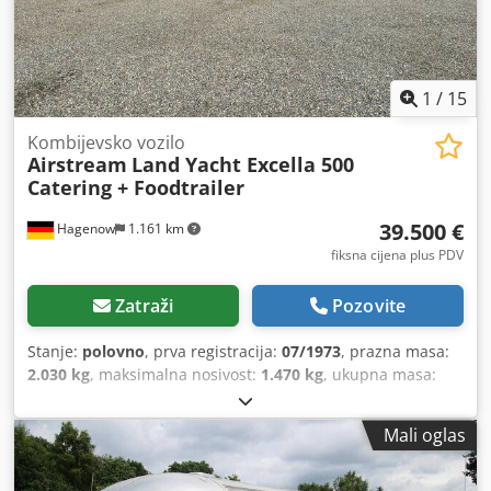
1
/
15
Kombijevsko vozilo
Airstream
Land Yacht Excella 500
Catering + Foodtrailer
39.500 €
Hagenow
1.161 km
fiksna cijena plus PDV
Zatraži
Pozovite
Stanje:
polovno
, prva registracija:
07/1973
, prazna masa:
2.030 kg
, maksimalna nosivost:
1.470 kg
, ukupna masa:
3.500 kg
, boja:
srebrni
, tip prijenosa:
mehanički
, ovjes:
drugo
, ukupna dužina:
9.800 mm
,
Mali oglas