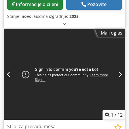
Informacije o cijeni
Pozovite
Stanje:
novo
, Godina izgradnje:
2025
,
Mali oglas
1
/
12
Stroj za preradu mesa