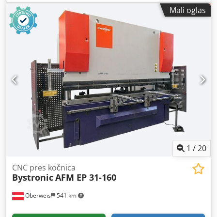
Mali oglas
1
/
20
CNC pres kočnica
Bystronic
AFM EP 31-160
Oberweis
541 km