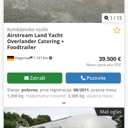
1
/
13
Kombijevsko vozilo
Airstream
Land Yacht
Overlander Catering +
Foodtrailer
39.500 €
Hagenow
1.161 km
fiksna cijena plus PDV
Zatraži
Pozovite
Stanje:
polovno
, prva registracija:
08/2011
, prazna masa:
1.200 kg
, maksimalna nosivost:
2.300 kg
, ukupna masa:
3.500 kg
, boja:
srebrni
, tip prijenosa:
mehanički
, ovjes:
drugo
, ukupna dužina:
8.350 mm
,
Mali oglas