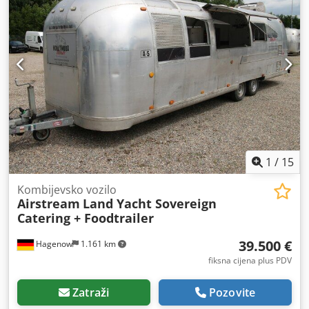
1
/
15
Kombijevsko vozilo
Airstream
Land Yacht Sovereign
Catering + Foodtrailer
39.500 €
Hagenow
1.161 km
fiksna cijena plus PDV
Zatraži
Pozovite