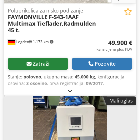
Poluprikolica za nisko podizanje
FAYMONVILLE
F-S43-1AAF
Multimax Tieflader,Radmulden
45 t.
49.900 €
Legden
1.173 km
fiksna cijena plus PDV
Zatraži
Pozovite
Stanje:
polovno
, ukupna masa:
45.000 kg
, konfiguracija
osovina:
3 osovine
, prva registracija:
09/2017
,
Mali oglas