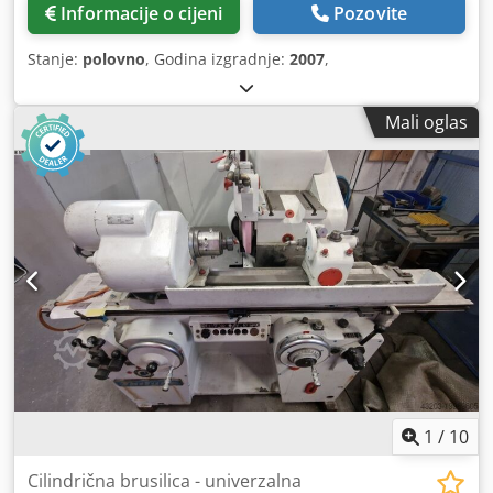
Informacije o cijeni
Pozovite
Stanje:
polovno
, Godina izgradnje:
2007
,
Mali oglas
1
/
10
Cilindrična brusilica - univerzalna