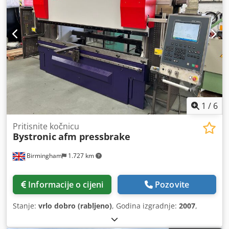
1
/
6
Pritisnite kočnicu
Bystronic
afm pressbrake
Birmingham
1.727 km
Informacije o cijeni
Pozovite
Stanje:
vrlo dobro (rabljeno)
, Godina izgradnje:
2007
,