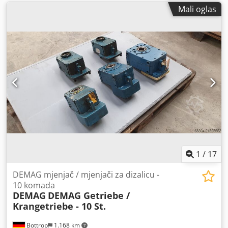
Mali oglas
1
/
17
DEMAG mjenjač / mjenjači za dizalicu -
10 komada
DEMAG
DEMAG Getriebe /
Krangetriebe - 10 St.
Bottrop
1.168 km