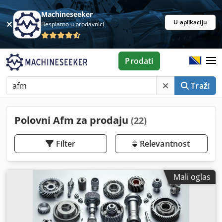
Machineseeker
U aplikaciju
Besplatno u prodavnici
Prodati
Traži
Polovni Afm za prodaju
(22)
Filter
Relevantnost
Mali oglas