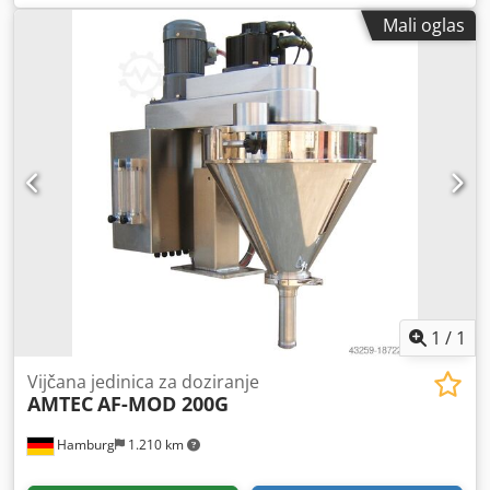
Mali oglas
1
/
1
Vijčana jedinica za doziranje
AMTEC
AF-MOD 200G
Hamburg
1.210 km