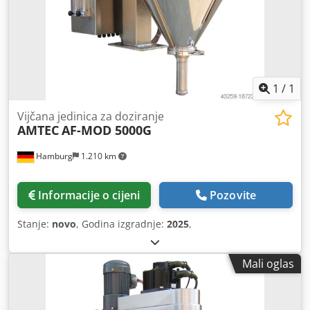
1
/
1
Vijčana jedinica za doziranje
AMTEC
AF-MOD 5000G
Hamburg
1.210 km
Informacije o cijeni
Pozovite
Stanje:
novo
, Godina izgradnje:
2025
,
Mali oglas