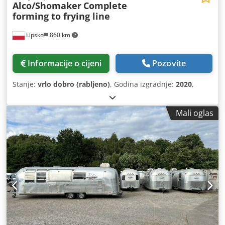
Alco/Shomaker
Complete
forming to frying line
Lipsko
860 km
Informacije o cijeni
Pozovite
Stanje:
vrlo dobro (rabljeno)
, Godina izgradnje:
2020
,
Mali oglas