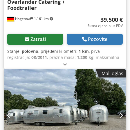
Overlander Catering +
Foodtrailer
39.500 €
Hagenow
1.161 km
fiksna cijena plus PDV
Zatraži
Pozovite
Stanje:
polovno
, prijeđeni kilometri:
1 km
, prva
registracija:
08/2011
, prazna masa:
1.200 kg
, maksimalna
nosivost:
2.300 kg
, ukupna masa:
3.500 kg
, boja:
srebrni
,
tip prijenosa:
mehanički
, ovjes:
drugo
, ukupna dužina:
Mali oglas
8.350 mm
,