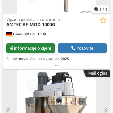
1
/
1
Vijčana jedinica za doziranje
AMTEC
AF-MOD 1000G
Hamburg
1.210 km
Informacije o cijeni
Pozovite
Stanje:
novo
, Godina izgradnje:
2025
,
Mali oglas