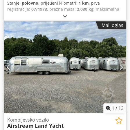
Stanje:
polovno
, prijeđeni kilometri:
1 km
, prva
registracija:
07/1973
, prazna masa:
2.030 kg
, maksimalna
nosivost:
1.470 kg
, ukupna masa:
3.500 kg
, boja:
srebrni
,
tip prijenosa:
mehanički
, ovjes:
drugo
, ukupna dužina:
Mali oglas
9.800 mm
,
1
/
13
Kombijevsko vozilo
Airstream
Land Yacht