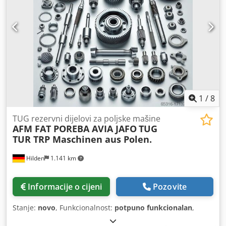
1
/
8
TUG rezervni dijelovi za poljske mašine
AFM FAT POREBA AVIA JAFO
TUG
TUR TRP Maschinen aus Polen.
Hilden
1.141 km
Informacije o cijeni
Pozovite
Stanje:
novo
, Funkcionalnost:
potpuno funkcionalan
,