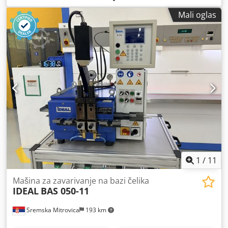
Mali oglas
1
/
11
Mašina za zavarivanje na bazi čelika
IDEAL
BAS 050-11
Sremska Mitrovica
193 km