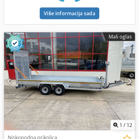
Više informacija sada
Mali oglas
1
/
12
Niskopodna prikolica