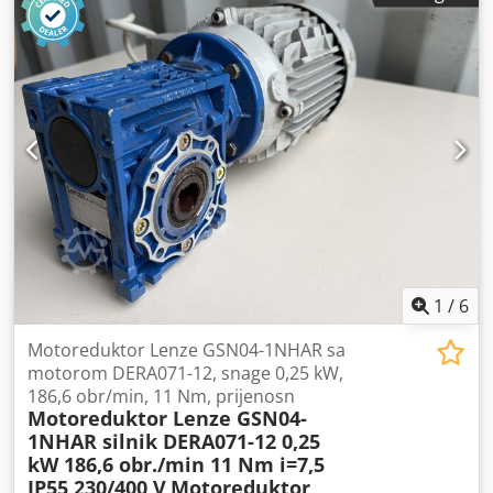
1
/
6
Motoreduktor Lenze GSN04-1NHAR sa
motorom DERA071-12, snage 0,25 kW,
186,6 obr/min, 11 Nm, prijenosn
Motoreduktor Lenze GSN04-
1NHAR silnik DERA071-12 0,25
kW 186,6 obr./min 11 Nm i=7,5
IP55 230/400 V
Motoreduktor