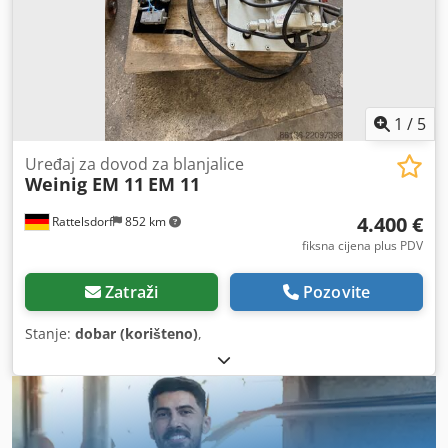
1
/
5
Uređaj za dovod za blanjalice
Weinig EM 11
EM 11
4.400 €
Rattelsdorf
852 km
fiksna cijena plus PDV
Zatraži
Pozovite
Stanje:
dobar (korišteno)
,