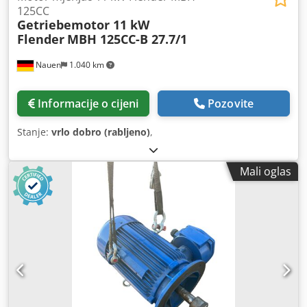
125CC
Getriebemotor 11 kW
Flender
MBH 125CC-B 27.7/1
Nauen
1.040 km
Informacije o cijeni
Pozovite
Stanje:
vrlo dobro (rabljeno)
,
Mali oglas