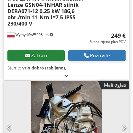
Lenze GSN04-1NHAR silnik
DERA071-12 0,25 kW 186,6
obr./min 11 Nm i=7,5 IP55
230/400 V
249 €
Wymysłów
908 km
fiksna cijena plus PDV
Zatraži
Pozovite
Stanje:
vrlo dobro (rabljeno)
,
Mali oglas