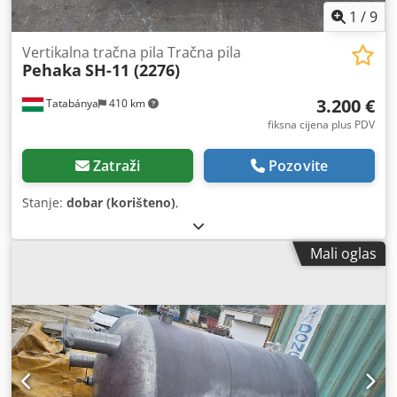
1
/
9
Vertikalna tračna pila Tračna pila
Pehaka
SH-11 (2276)
3.200 €
Tatabánya
410 km
fiksna cijena plus PDV
Zatraži
Pozovite
Stanje:
dobar (korišteno)
,
Mali oglas