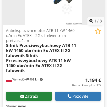
1
/
8
Antieksplozivni motor ATB 11 kW 1460
o/min Ex ATEX II 2G s frekventnim
pretvaračem
Silnik Przeciwwybuchowy ATB 11
kW 1460 obr/min Ex ATEX II 2G
falownik
Silnik
Przeciwwybuchowy ATB 11 kW
1460 obr/min Ex ATEX II 2G
falownik
1.194 €
Wymysłów
908 km
fiksna cijena plus PDV
Zatraži
Pozovite
Stanje:
novo
,