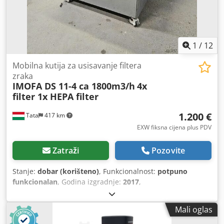
1
/
12
Mobilna kutija za usisavanje filtera
zraka
IMOFA DS 11-4 ca 1800m3/h
4x
filter 1x HEPA filter
1.200 €
Tata
417 km
EXW fiksna cijena plus PDV
Zatraži
Pozovite
Stanje:
dobar (korišteno)
, Funkcionalnost:
potpuno
funkcionalan
, Godina izgradnje:
2017
,
Mali oglas