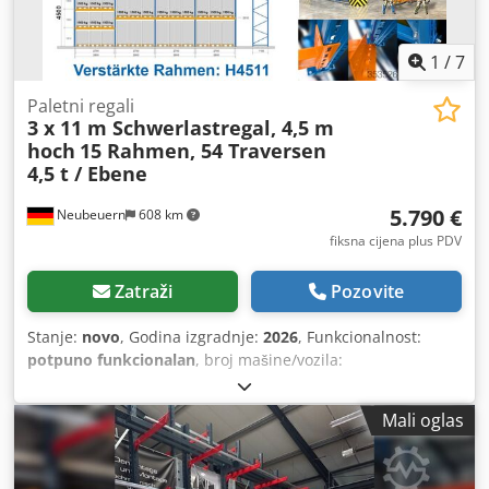
1
/
7
Paletni regali
3 x 11 m Schwerlastregal, 4,5 m
hoch
15 Rahmen, 54 Traversen
4,5 t / Ebene
5.790 €
Neubeuern
608 km
fiksna cijena plus PDV
Zatraži
Pozovite
Stanje:
novo
, Godina izgradnje:
2026
, Funkcionalnost:
potpuno funkcionalan
, broj mašine/vozila:
EAN0729389556525
, nosivost po skladišnom odjeljku:
1.500
kg
, ukupna dužina:
34.000 mm
, ukupna visina:
4.500 mm
,
Mali oglas
visina police:
4.500 mm
, broj redova polica:
3
, nosivost:
13.500 kg
, prostori za palete:
117 euro palete
, visina
okvira:
4.500 mm
, širina okvira:
1.100 mm
, opterećenje po