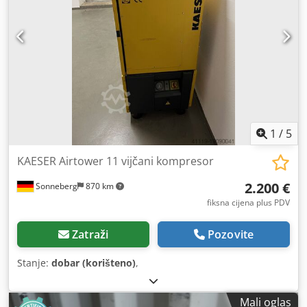
1
/
5
KAESER Airtower 11 vijčani kompresor
2.200 €
Sonneberg
870 km
fiksna cijena plus PDV
Zatraži
Pozovite
Stanje:
dobar (korišteno)
,
Mali oglas