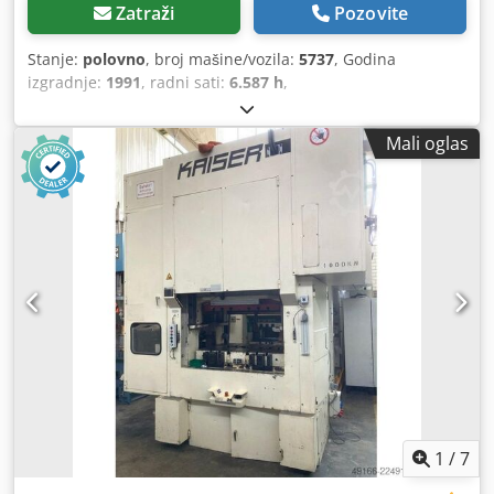
Zatraži
Pozovite
Stanje:
polovno
, broj mašine/vozila:
5737
, Godina
izgradnje:
1991
, radni sati:
6.587 h
,
Mali oglas
1
/
7