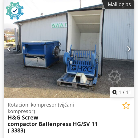
Mali oglas
1
/
11
Rotacioni kompresor (vijčani
kompresor)
H&G Screw
compactor
Ballenpress HG/SV 11
( 3383)