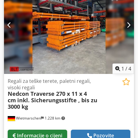
paru rešetkastih nosača (maks.):
4.500 kg
, duljina police:
34.000 mm
, dužina potpore:
2.700 mm
,
1
/
4
Regali za teške terete, paletni regali,
visoki regali
Nedcon Traverse 270 x 11 x 4
cm
inkl. Sicherungsstifte , bis zu
3000 kg
Wietmarschen
1.228 km
Informacije o cijeni
Pozovite