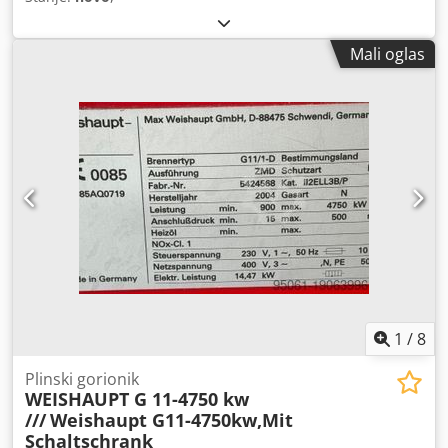
Mali oglas
1
/
8
Plinski gorionik
WEISHAUPT G 11-4750 kw
///
Weishaupt G11-4750kw,Mit
Schaltschrank