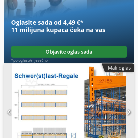
Oglasite sada od 4,49 €
*
11 milijuna kupaca
čeka na vas
Objavite oglas sada
*po oglasu/mjesečno
Mali oglas