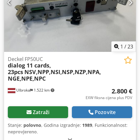
1
/
23
Deckel FP50UC
dialog 11 cards,
23pcs
NSV,NPP,NSI,NSP,NZP,NPA,
NGE,NPE,NPC
2.800 €
Ulbroka
1.522 km
EXW fiksna cijena plus PDV
Zatraži
Pozovite
Stanje:
polovno
, Godina izgradnje:
1989
, Funkcionalnost:
neprovjereno
,