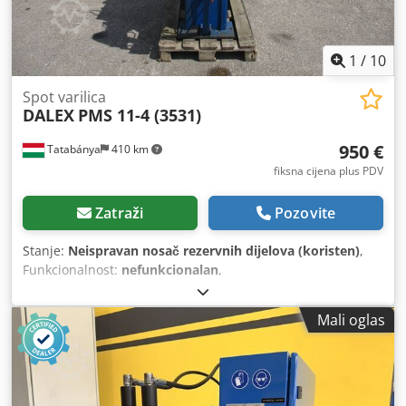
1
/
10
Spot varilica
DALEX
PMS 11-4 (3531)
950 €
Tatabánya
410 km
fiksna cijena plus PDV
Zatraži
Pozovite
Stanje:
Neispravan nosač rezervnih dijelova (koristen)
,
Funkcionalnost:
nefunkcionalan
,
Mali oglas