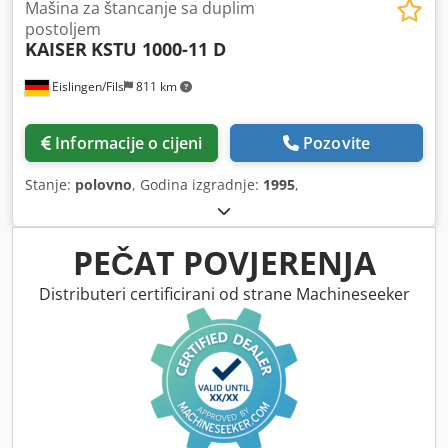
Mašina za štancanje sa duplim
postoljem
KAISER
KSTU 1000-11 D
Eislingen/Fils
811 km
Informacije o cijeni
Pozovite
Stanje:
polovno
, Godina izgradnje:
1995
,
PEČAT POVJERENJA
Distributeri certificirani od strane Machineseeker