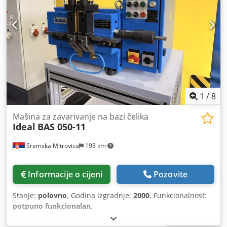
1
/
8
Mašina za zavarivanje na bazi čelika
Ideal
BAS 050-11
Sremska Mitrovica
193 km
Informacije o cijeni
Pozovite
Stanje:
polovno
, Godina izgradnje:
2000
, Funkcionalnost:
potpuno funkcionalan
,