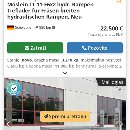
Möslein
TT 11-E6x2 hydr. Rampen
Tieflader für Fräsen breiten
hydraulischen Rampen, Neu
22.500 €
Schwebheim
880 km
fiksna cijena plus PDV
Zatraži
Pozovite
Stanje:
novo
, prazna masa:
3.210 kg
, maksimalna nosivost:
8.690 kg
, ukupna masa:
11.900 kg
, konfiguracija osovina:
2
osovine
, dužina prostora za utovar:
6.000 mm
, širina
teretnog prostora:
2.000 mm
, ovjes:
drugo
, dimenzija
Mali oglas
gume:
235 / 75 R 17,5
, boja:
drugo
, tip prijenosa:
drugo
,
dimenzija prednje gume:
235 / 75 R 17,5
, dimenzija
stražnje gume:
235 / 75 R 17,5
, kabina vozača:
drugo
,
emisijska klasa:
nijedan
, gorivo:
biodizel
, Oprema:
ABS,
komprimirani zračni kočioni sistem
,
Spremi pretragu