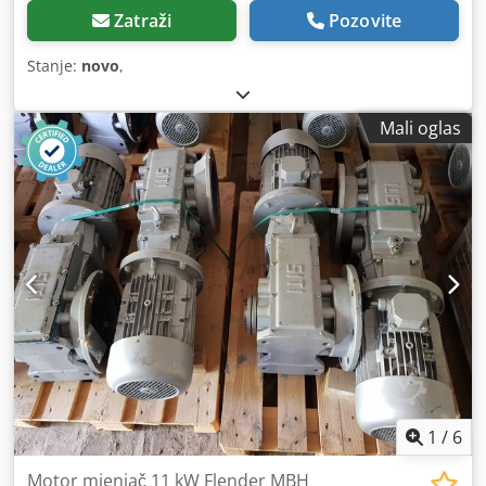
Zatraži
Pozovite
Stanje:
novo
,
Mali oglas
1
/
6
Motor mjenjač 11 kW Flender MBH