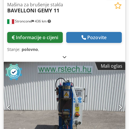
Mašina za brušenje stakla
BAVELLONI
GEMY 11
Stroncone
436 km
Informacije o cijeni
Pozovite
Stanje:
polovno
,
Mali oglas