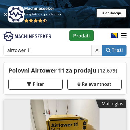
Machineseeker
U aplikaciju
Besplatno u prodavnici
Prodati
Traži
Polovni Airtower 11 za prodaju
(12.679)
Filter
Relevantnost
Mali oglas