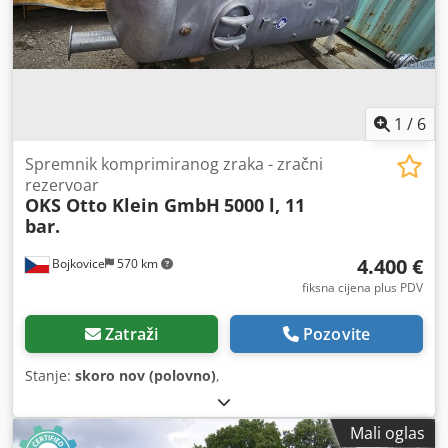
1
/
6
Spremnik komprimiranog zraka - zračni
rezervoar
OKS Otto Klein GmbH
5000 l, 11
bar.
4.400 €
Bojkovice
570 km
fiksna cijena plus PDV
Zatraži
Pozovite
Stanje:
skoro nov (polovno)
,
Mali oglas