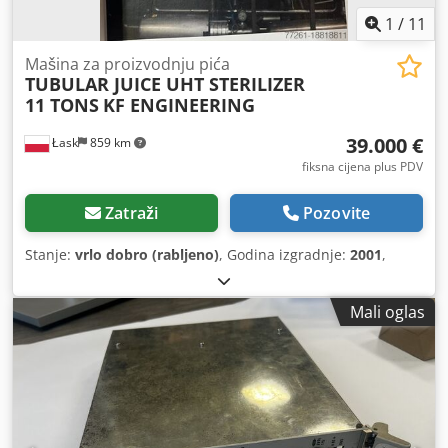
1
/
11
Mašina za proizvodnju pića
TUBULAR JUICE UHT STERILIZER
11 TONS
KF ENGINEERING
39.000 €
Łask
859 km
fiksna cijena plus PDV
Zatraži
Pozovite
Stanje:
vrlo dobro (rabljeno)
, Godina izgradnje:
2001
,
Mali oglas