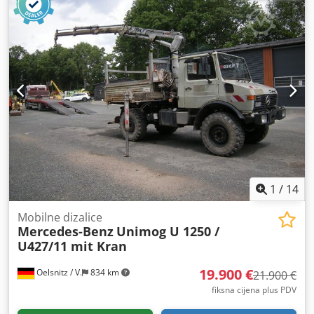
1
/
14
Mobilne dizalice
Mercedes-Benz
Unimog U 1250 /
U427/11 mit Kran
19.900 €
Oelsnitz / V.
834 km
21.900 €
fiksna cijena plus PDV