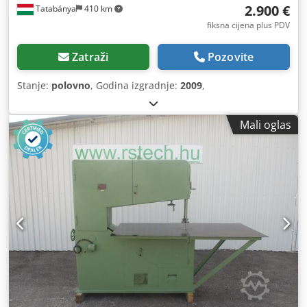
2.900 €
Tatabánya
410 km
fiksna cijena plus PDV
Zatraži
Pozovite
Stanje:
polovno
, Godina izgradnje:
2009
,
Mali oglas