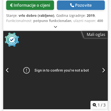
Informacije o cijeni
Pozovite
Stanje:
vrlo dobro (rabljeno)
, Godina izgradnje:
2019
,
Funkcionalnost:
potpuno funkcionalan
, ulazni napon:
400
V
, nazivna (prividna) snaga:
10 kVA
, električni osigurač:
10
A
, zavarivačka snaga (max.):
5 kVA
, nazivna snaga pri 50%
Mali oglas
radnom ciklusu:
5 kVA
, ukupna masa:
200 kg
, maksimalna
težina obratka:
200 kg
,
1
/
3