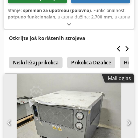
Stanje:
spreman za upotrebu (polovno)
, Funkcionalnost:
potpuno funkcionalan
, ukupna dužina:
2.700 mm
, ukupna
visina:
110 mm
, ukupna širina:
40 mm
, nosivost:
3.000 kg
,
Otkrijte još korištenih strojeva
č
Niski ležaj prikolica
Prikolica Dizalice
Hodan
Mali oglas