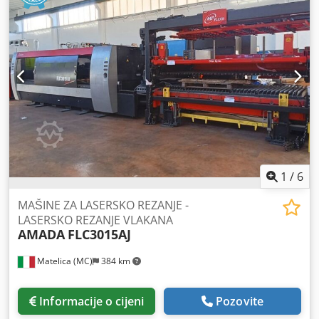
1
/
6
MAŠINE ZA LASERSKO REZANJE -
LASERSKO REZANJE VLAKANA
AMADA
FLC3015AJ
Matelica (MC)
384 km
Informacije o cijeni
Pozovite