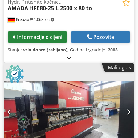
Hydr. Pritisnite kočnicu
AMADA
HFE80-25 L 2500 x 80 to
Kreuztal
1.068 km
Informacije o cijeni
Pozovite
Stanje:
vrlo dobro (rabljeno)
, Godina izgradnje:
2008
,
Mali oglas