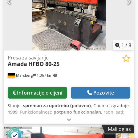
1
/
8
Presa za savijanje
Amada
HFBO 80-25
Marsberg
1.067 km
Informacije o cijeni
Pozovite
Stanje:
spreman za upotrebu (polovno)
, Godina izgradnje:
1999
, Funkcionalnost:
potpuno funkcionalan
, radni sati:
70.104 h
, pritisna snaga:
81 t
, ukupna dužina:
3.100 mm
,
ukupna širina:
2.180 mm
, ukupna visina:
2.540 mm
,
Mali oglas
ukupna masa:
5.750 kg
, radna širina:
2.550 mm
, Oprema:
hitni prekid
,