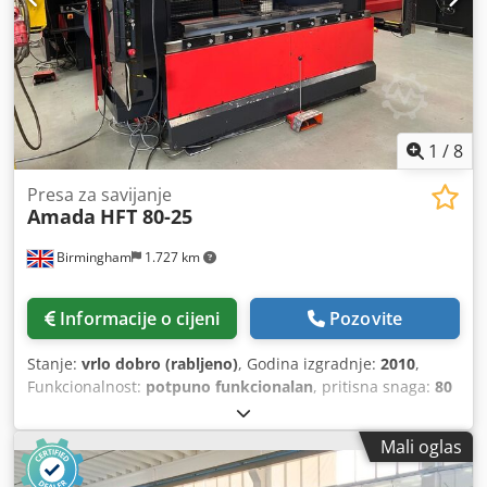
1
/
8
Presa za savijanje
Amada
HFT 80-25
Birmingham
1.727 km
Informacije o cijeni
Pozovite
Stanje:
vrlo dobro (rabljeno)
, Godina izgradnje:
2010
,
Funkcionalnost:
potpuno funkcionalan
, pritisna snaga:
80
t
, tip upravljanja:
CNC upravljanje
, Oprema:
sigurnosna
svjetlosna barijera
,
Mali oglas