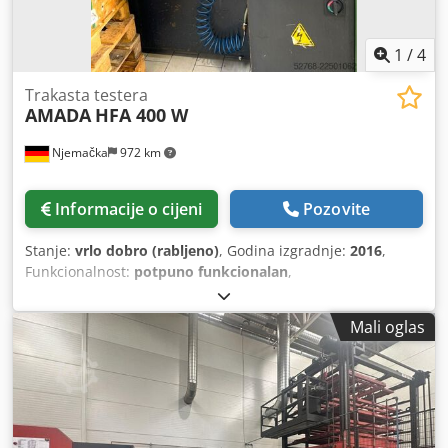
1
/
4
Trakasta testera
AMADA
HFA 400 W
Njemačka
972 km
Informacije o cijeni
Pozovite
Stanje:
vrlo dobro (rabljeno)
, Godina izgradnje:
2016
,
Funkcionalnost:
potpuno funkcionalan
,
Mali oglas