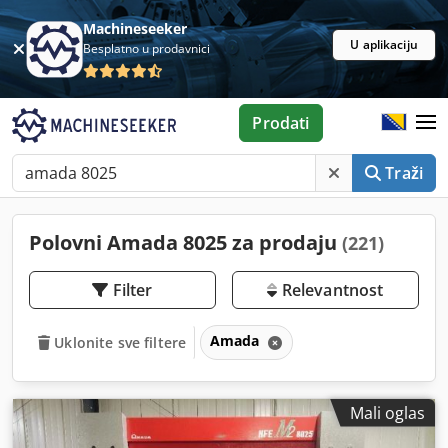
Machineseeker
U aplikaciju
Besplatno u prodavnici
Prodati
Traži
Polovni Amada 8025 za prodaju
(221)
Filter
Relevantnost
Amada
Uklonite sve filtere
Mali oglas