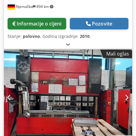
Njemačka
894 km
Informacije o cijeni
Pozovite
Stanje:
polovno
, Godina izgradnje:
2010
,
Mali oglas