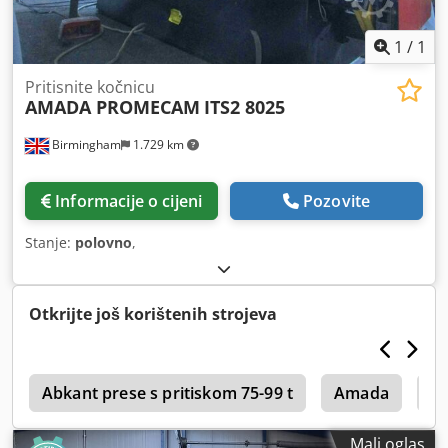
1
/
1
Pritisnite kočnicu
AMADA PROMECAM
ITS2 8025
Birmingham
1.729 km
Informacije o cijeni
Pozovite
Stanje:
polovno
,
Otkrijte još korištenih strojeva
r
Abkant prese s pritiskom 75-99 t
Amada
M
Mali oglas