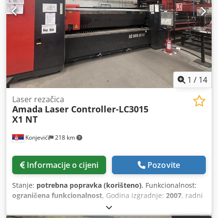
1
/
14
Laser rezačica
Amada
Laser Controller-LC3015
X1 NT
Konjevići
218 km
Informacije o cijeni
Pozovite
Stanje:
potrebna popravka (korišteno)
, Funkcionalnost:
ograničena funkcionalnost
, Godina izgradnje:
2007
, radni
sati:
31.489 h
, tip upravljanja:
NC kontrola
, stupanj
automatizacije:
poluautomatski
, vrsta lasera:
CO₂ laser
,