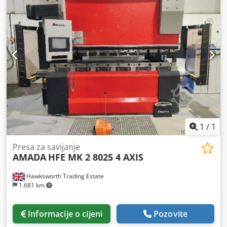
1
/
1
Presa za savijanje
AMADA
HFE MK 2 8025 4 AXIS
Hawksworth Trading Estate
1.681 km
Informacije o cijeni
Pozovite