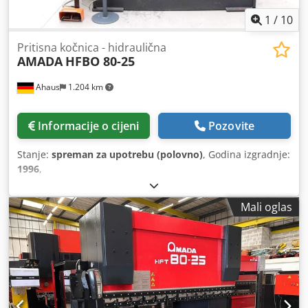
1
/
10
Pritisna kočnica - hidraulična
AMADA
HFBO 80-25
Ahaus
1.204 km
Informacije o cijeni
Pozovite
Stanje:
spreman za upotrebu (polovno)
, Godina izgradnje:
1996
,
Mali oglas