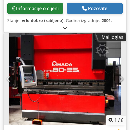
Informacije o cijeni
Pozovite
Stanje:
vrlo dobro (rabljeno)
, Godina izgradnje:
2001
,
Mali oglas
1
/
8