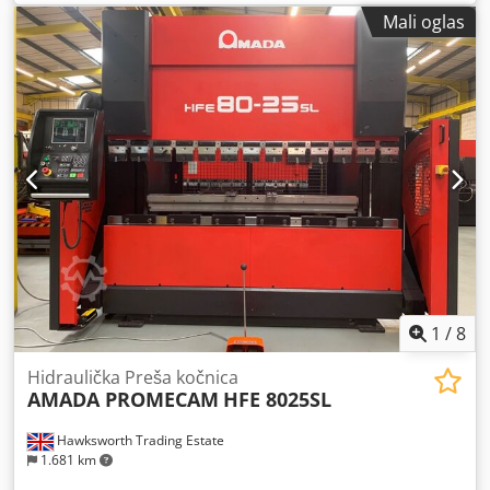
Mali oglas
1
/
8
Hidraulička Preša kočnica
AMADA PROMECAM
HFE 8025SL
Hawksworth Trading Estate
1.681 km