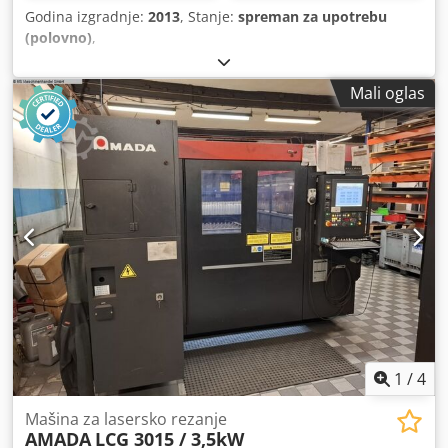
Godina izgradnje:
2013
, Stanje:
spreman za upotrebu
(polovno)
,
Mali oglas
1
/
4
Mašina za lasersko rezanje
AMADA
LCG 3015 / 3,5kW