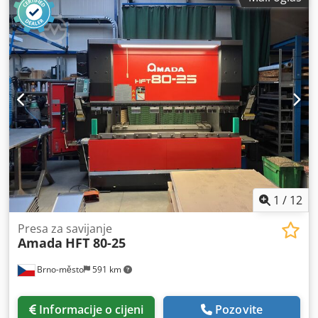
1
/
12
Presa za savijanje
Amada
HFT 80-25
Brno-město
591 km
Informacije o cijeni
Pozovite