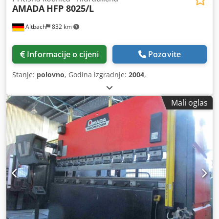
AMADA
HFP 8025/L
Altbach
832 km
Informacije o cijeni
Pozovite
Stanje:
polovno
, Godina izgradnje:
2004
,
Mali oglas