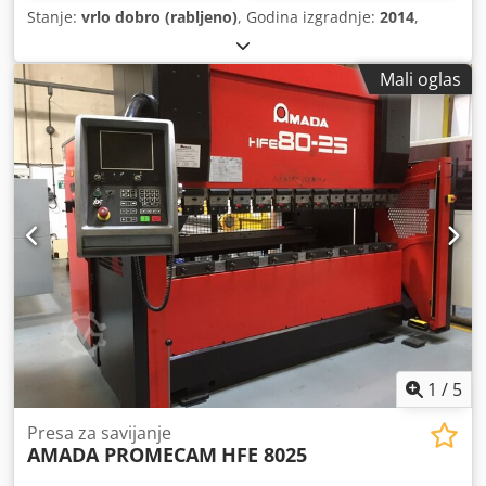
Stanje:
vrlo dobro (rabljeno)
, Godina izgradnje:
2014
,
Mali oglas
1
/
5
Presa za savijanje
AMADA PROMECAM
HFE 8025