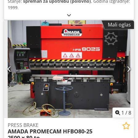
Stanje:
spreman za upotrebu (polovno)
, Godina izgradnje:
1999
,
Mali oglas
1
/
8
PRESS BRAKE
AMADA PROMECAM
HFBO80-25
2500 x 80 to