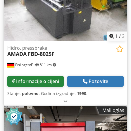
1
/
3
Hidro. pressbrake
AMADA
FBD-8025F
Eislingen/Fils
811 km
Informacije o cijeni
Pozovite
Stanje:
polovno
, Godina izgradnje:
1990
,
Mali oglas