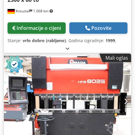
Kreuztal
1.068 km
Informacije o cijeni
Pozovite
Stanje:
vrlo dobro (rabljeno)
, Godina izgradnje:
1999
,
Mali oglas