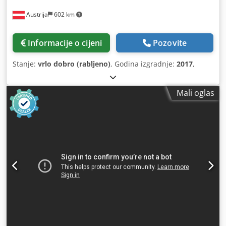
Austrija
602 km
Informacije o cijeni
Pozovite
Stanje:
vrlo dobro (rabljeno)
, Godina izgradnje:
2017
,
Mali oglas