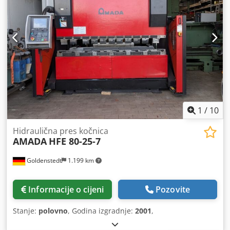
1
/
10
Hidraulična pres kočnica
AMADA
HFE 80-25-7
Goldenstedt
1.199 km
Informacije o cijeni
Pozovite
Stanje:
polovno
, Godina izgradnje:
2001
,