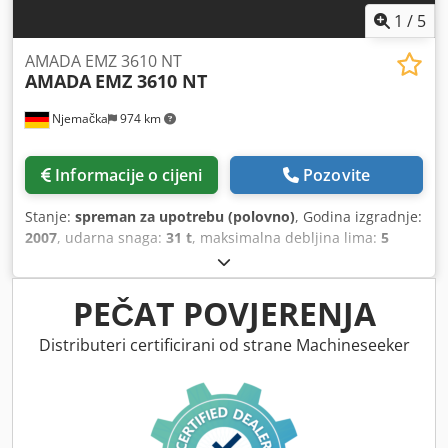
1
/
5
AMADA EMZ 3610 NT
AMADA
EMZ 3610 NT
Njemačka
974 km
Informacije o cijeni
Pozovite
Stanje:
spreman za upotrebu (polovno)
, Godina izgradnje:
2007
, udarna snaga:
31 t
, maksimalna debljina lima:
5
mm
, udaljenost hoda X-osi:
2.500 mm
, Y osi hod:
1.525
mm
, ukupna masa:
21.000 kg
, opterećenje stola:
160 kg
,
broj osovina:
2
,
PEČAT POVJERENJA
Distributeri certificirani od strane Machineseeker