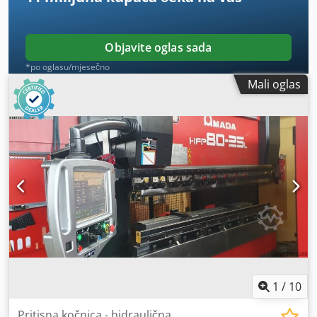
Objavite oglas sada
*po oglasu/mjesečno
Mali oglas
1
/
10
Pritisna kočnica - hidraulična