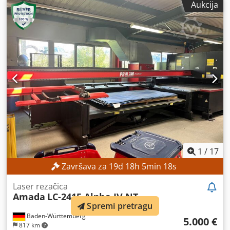
Aukcija
radni sati lasera:
22.804 h
, snaga lasera:
4.000 W
,
maksimalna debljina lima:
22 mm
, maks. debljina čeličnog
lima:
22 mm
, maksimalna debljina lima od nehrđajućeg
čelika:
8 mm
, maksimalna debljina aluminijskog lima:
6
mm
, dužina stola:
3.000 mm
, širina stola:
1.500 mm
,
radna dužina:
3.000 mm
, radna širina:
3.000 mm
,
1
/
17
Završava za
19
d
18
h
5
min
15
s
Laser rezačica
Amada
LC-2415 Alpha IV NT
Spremi pretragu
Baden-Württemberg
5.000 €
817 km