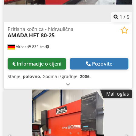
1
/
5
Pritisna kočnica - hidraulična
AMADA
HFT 80-25
Altbach
832 km
Informacije o cijeni
Pozovite
Stanje:
polovno
, Godina izgradnje:
2006
,
Mali oglas