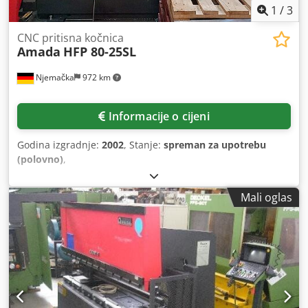
1
/
3
CNC pritisna kočnica
Amada
HFP 80-25SL
Njemačka
972 km
Informacije o cijeni
Godina izgradnje:
2002
, Stanje:
spreman za upotrebu
(polovno)
,
Mali oglas