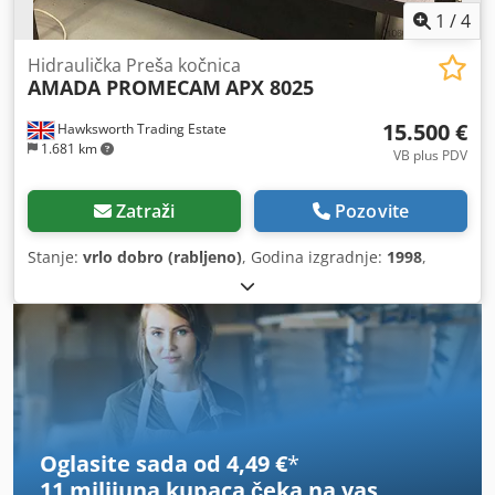
1
/
4
Hidraulička Preša kočnica
AMADA PROMECAM
APX 8025
15.500 €
Hawksworth Trading Estate
1.681 km
VB plus PDV
Zatraži
Pozovite
Stanje:
vrlo dobro (rabljeno)
, Godina izgradnje:
1998
,
Oglasite sada od 4,49 €
*
11 milijuna kupaca
čeka na vas