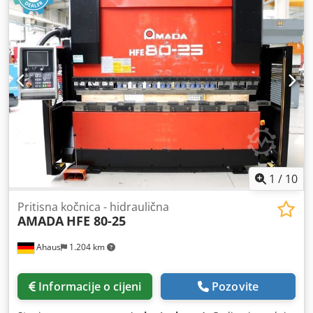
1
/
10
Pritisna kočnica - hidraulična
AMADA
HFE 80-25
Ahaus
1.204 km
Informacije o cijeni
Pozovite