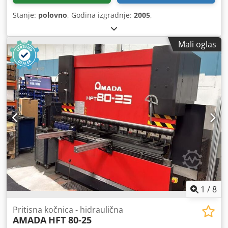
Stanje:
polovno
, Godina izgradnje:
2005
,
Mali oglas
1
/
8
Pritisna kočnica - hidraulična
AMADA
HFT 80-25