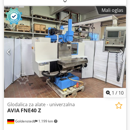
osi:
400 mm
, Y osi hod:
315 mm
, udaljenost hoda Z-osi:
350 mm
,
Mali oglas
1
/
10
Glodalica za alate - univerzalna
AVIA
FNE40 Z
Goldenstedt
1.199 km