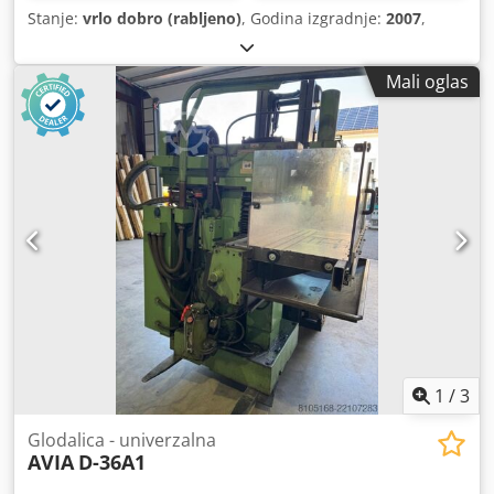
Stanje:
vrlo dobro (rabljeno)
, Godina izgradnje:
2007
,
Mali oglas
1
/
3
Glodalica - univerzalna
AVIA
D-36A1