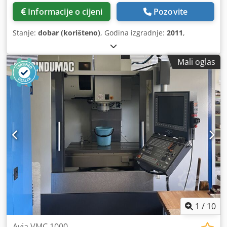
Informacije o cijeni
Pozovite
Stanje:
dobar (korišteno)
, Godina izgradnje:
2011
,
Mali oglas
1
/
10
Avia VMC 1000