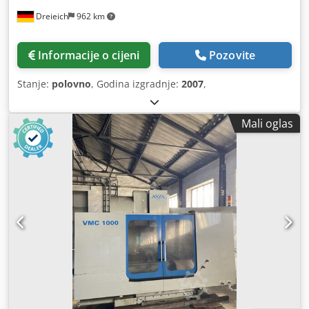
Dreieich
962 km
Informacije o cijeni
Pozovite
Stanje:
polovno
, Godina izgradnje:
2007
,
Mali oglas