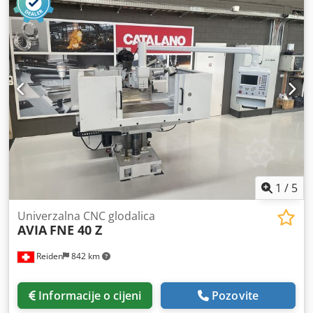
1
/
5
Univerzalna CNC glodalica
AVIA
FNE 40 Z
Reiden
842 km
Informacije o cijeni
Pozovite