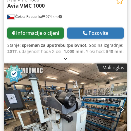
Avia
VMC 1000
Češka Republika
974 km
Informacije o cijeni
Pozovite
Stanje:
spreman za upotrebu (polovno)
, Godina izgradnje:
2017
, udaljenost hoda X-osi:
1.000 mm
, Y osi hod:
540 mm
,
udaljenost hoda Z-osi:
620 mm
, proizvođač kontrolera:
HEIDENHAIN
, model kontrolera:
iTNC530 HSCI
,
Mali oglas
opterećenje stola:
1.000 kg
, ukupna masa:
5.500 kg
,
maksimalna brzina vretena:
15.000 okret/min
, snaga
motora vretena:
17.000 W
, broj mjesta u spremniku alata:
30
, broj osovina:
4
,