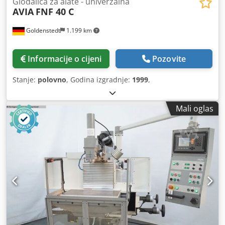
Glodalica za alate - univerzalna
AVIA
FNF 40 C
Goldenstedt
1.199 km
Informacije o cijeni
Pozovite
Stanje:
polovno
, Godina izgradnje:
1999
,
Mali oglas