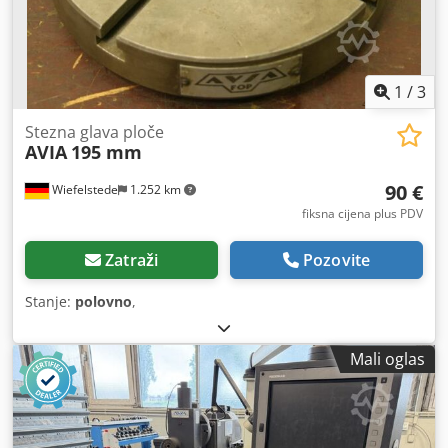
1
/
3
Stezna glava ploče
AVIA
195 mm
90 €
Wiefelstede
1.252 km
fiksna cijena plus PDV
Zatraži
Pozovite
Stanje:
polovno
,
Mali oglas