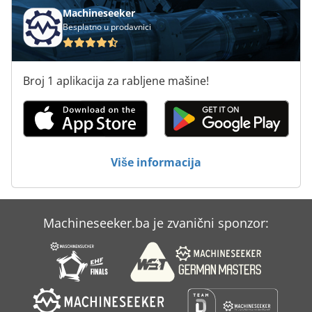
Femi Ng 120
Machineseeker
Besplatno u prodavnici
Femi Ng 120 Xl
Fng 40 Cnc
Broj 1 aplikacija za rabljene mašine!
Fngj 20
Fngj 32
Ftw 31
Više informacija
Grimme Gl 34 T
Intos Fngj 40
Machineseeker.ba je zvanični sponzor:
Leadwell Vmc 40
Tos Fngj 32