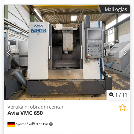
Mali oglas
1
/
11
Vertikalni obradni centar
Avia
VMC 650
Njemačka
972 km