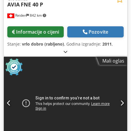
AVIA
FNE 40 P
Reiden
842 km
Informacije o cijeni
Pozovite
Stanje:
vrlo dobro (rabljeno)
, Godina izgradnje:
2011
,
Mali oglas