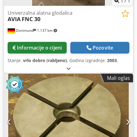
1
/
1
Univerzalna alatna glodalica
AVIA
FNC 30
Dortmund
1.137 km
Informacije o cijeni
Pozovite
Stanje:
vrlo dobro (rabljeno)
, Godina izgradnje:
2003
,
Mali oglas