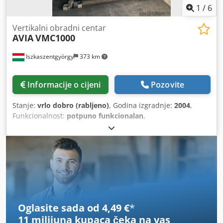
1
/
6
Vertikalni obradni centar
AVIA
VMC1000
Iszkaszentgyörgy
373 km
Informacije o cijeni
Pozovite
Stanje:
vrlo dobro (rabljeno)
, Godina izgradnje:
2004
,
Funkcionalnost:
potpuno funkcionalan
,
Oglasite sada od 4,49 €
*
11 milijuna kupaca
čeka na vas