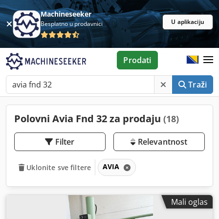
Machineseeker
U aplikaciju
Besplatno u prodavnici
Prodati
Traži
Polovni Avia Fnd 32 za prodaju
(18)
Filter
Relevantnost
AVIA
Uklonite sve filtere
Mali oglas