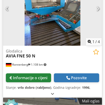
1
/
4
Glodalica
AVIA
FNE 50 N
Ronnenberg
1.108 km
Informacije o cijeni
Pozovite
Stanje:
vrlo dobro (rabljeno)
, Godina izgradnje:
1996
,
Mali oglas