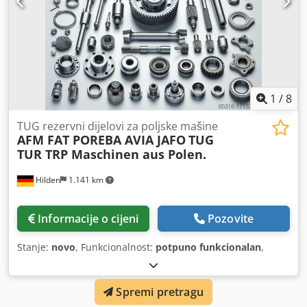
1
/
8
TUG rezervni dijelovi za poljske mašine
AFM FAT POREBA AVIA JAFO
TUG
TUR TRP Maschinen aus Polen.
Hilden
1.141 km
Informacije o cijeni
Pozovite
Stanje:
novo
, Funkcionalnost:
potpuno funkcionalan
,
Spremi pretragu