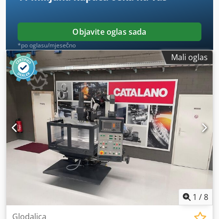
Objavite oglas sada
*po oglasu/mjesečno
Mali oglas
1
/
8
Glodalica