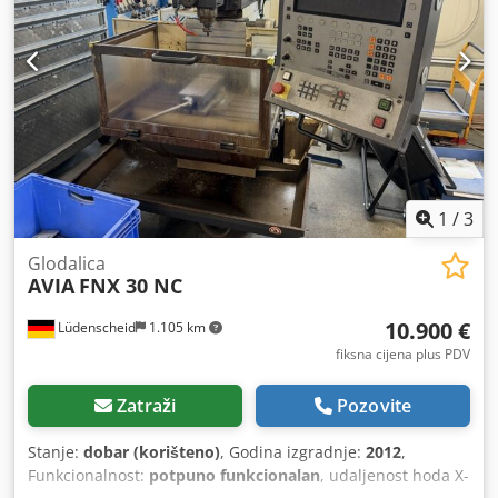
1
/
3
Glodalica
AVIA
FNX 30 NC
10.900 €
Lüdenscheid
1.105 km
fiksna cijena plus PDV
Zatraži
Pozovite
Stanje:
dobar (korišteno)
, Godina izgradnje:
2012
,
Funkcionalnost:
potpuno funkcionalan
, udaljenost hoda X-