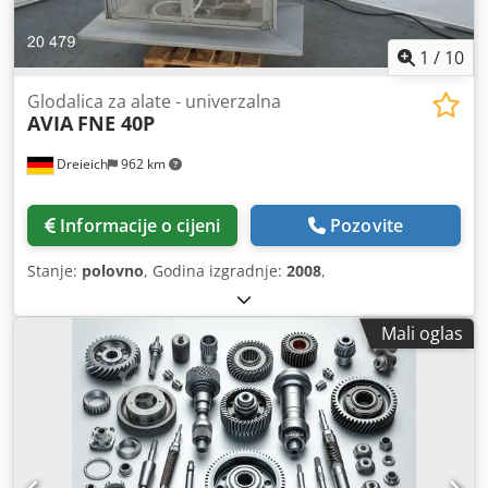
1
/
10
Glodalica za alate - univerzalna
AVIA
FNE 40P
Dreieich
962 km
Informacije o cijeni
Pozovite
Stanje:
polovno
, Godina izgradnje:
2008
,
Mali oglas