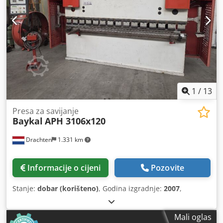
1
/
13
Presa za savijanje
Baykal
APH 3106x120
Drachten
1.331 km
Informacije o cijeni
Pozovite
Stanje:
dobar (korišteno)
, Godina izgradnje:
2007
,
Mali oglas