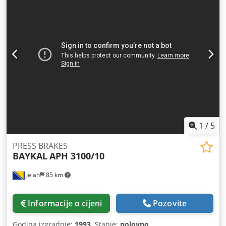
1
/
5
PRESS BRAKES
BAYKAL
APH 3100/10
Jelah
85 km
Informacije o cijeni
Pozovite
Godina izgradnje:
1993
, Stanje:
polovno
,