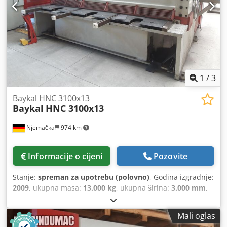
1
/
3
Baykal HNC 3100x13
Baykal
HNC 3100x13
Njemačka
974 km
Informacije o cijeni
Pozovite
Stanje:
spreman za upotrebu (polovno)
, Godina izgradnje:
2009
, ukupna masa:
13.000 kg
, ukupna širina:
3.000 mm
,
ukupna visina:
2.200 mm
, dužina rezanja (maks.):
3.060
mm
, duljina proizvoda (maks.):
4.000 mm
,
Mali oglas