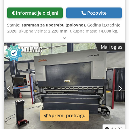
Informacije o cijeni
Pozovite
Stanje:
spreman za upotrebu (polovno)
, Godina izgradnje:
2020
, ukupna visina:
2.220 mm
, ukupna masa:
14.000 kg
,
proizvođač kontrolera:
BOSCH
, model kontrolera:
MTX
, broj
osovina:
6
,
Mali oglas
Spremi pretragu