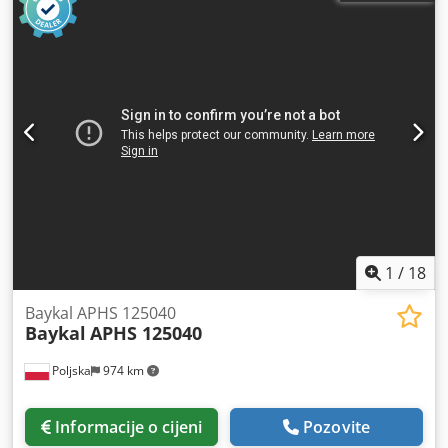
1
/
18
Baykal APHS 125040
Baykal
APHS 125040
Poljska
974 km
Informacije o cijeni
Pozovite