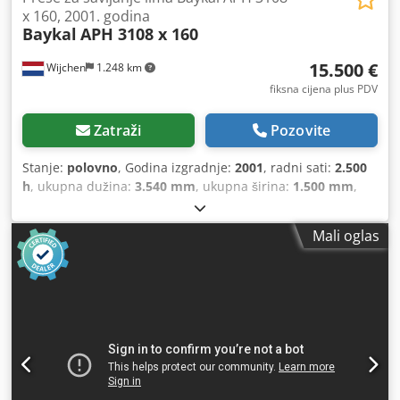
x 160, 2001. godina
Baykal
APH 3108 x 160
15.500 €
Wijchen
1.248 km
fiksna cijena plus PDV
Zatraži
Pozovite
Stanje:
polovno
, Godina izgradnje:
2001
, radni sati:
2.500
h
, ukupna dužina:
3.540 mm
, ukupna širina:
1.500 mm
,
ukupna visina:
2.330 mm
,
Mali oglas