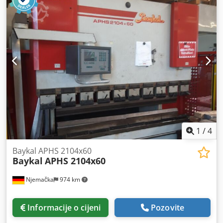
1
/
4
Baykal APHS 2104x60
Baykal
APHS 2104x60
Njemačka
974 km
Informacije o cijeni
Pozovite