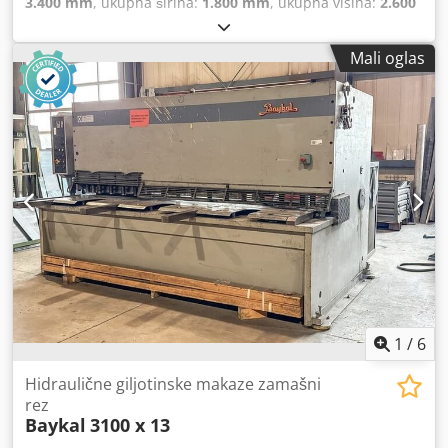
3.400 mm
, ukupna širina:
1.800 mm
, ukupna visina:
2.600
mm
,
Mali oglas
1
/
6
Hidraulične giljotinske makaze zamašni
rez
Baykal
3100 x 13