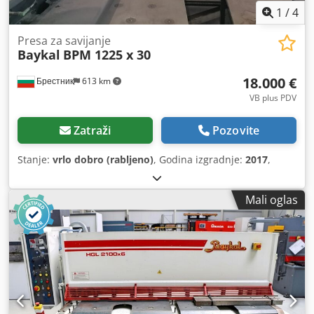
1
/
4
Presa za savijanje
Baykal
BPM 1225 x 30
18.000 €
Брестник
613 km
VB plus PDV
Zatraži
Pozovite
Stanje:
vrlo dobro (rabljeno)
, Godina izgradnje:
2017
,
Mali oglas