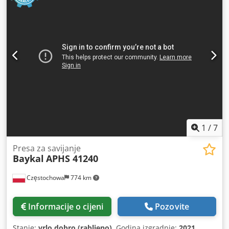
1
/
7
Presa za savijanje
Baykal
APHS 41240
Częstochowa
774 km
Informacije o cijeni
Pozovite
Stanje:
vrlo dobro (rabljeno)
, Godina izgradnje:
2021
,