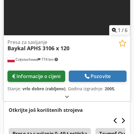
1
/
6
Presa za savijanje
Baykal
APHS 3106 x 120
Częstochowa
774 km
Informacije o cijeni
Pozovite
Stanje:
vrlo dobro (rabljeno)
, Godina izgradnje:
2005
,
Otkrijte još korištenih strojeva
u
Prese za savijanje 0–49 t pritiska
Trumpf Quick