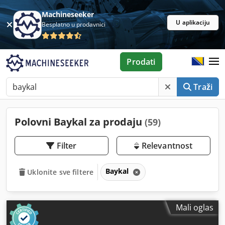
Machineseeker
U aplikaciju
Besplatno u prodavnici
Prodati
Traži
Polovni Baykal za prodaju
(59)
Filter
Relevantnost
Baykal
Uklonite sve filtere
Mali oglas