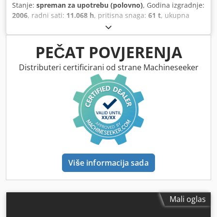
Stanje:
spreman za upotrebu (polovno)
, Godina izgradnje:
2006
, radni sati:
11.068 h
, pritisna snaga:
61 t
, ukupna
širina:
1.750 mm
, ukupna visina:
2.300 mm
, ukupna masa:
4.000 kg
, duljina proizvoda (maks.):
2.530 mm
, broj
osovina:
4
,
PEČAT POVJERENJA
Distributeri certificirani od strane Machineseeker
Više informacija sada
Mali oglas