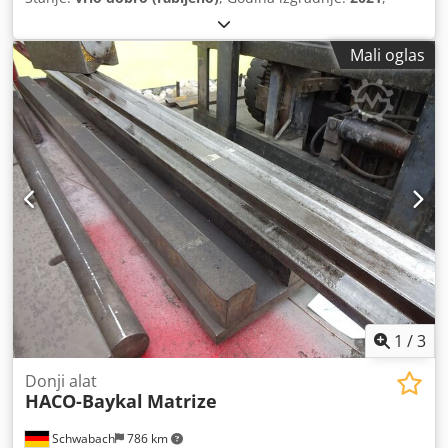
Mali oglas
1
/
3
Donji alat
HACO-Baykal
Matrize
Schwabach
786 km