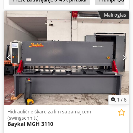
Mali oglas
1
/
6
Hidraulične škare za lim sa zamajcem
(swingschnitt)
Baykal
MGH 3110