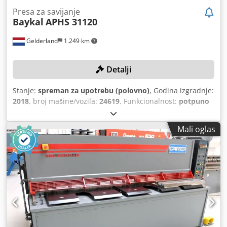
Presa za savijanje
Baykal
APHS 31120
Gelderland
1.249 km
Detalji
Stanje:
spreman za upotrebu (polovno)
, Godina izgradnje:
2018
, broj mašine/vozila:
24619
, Funkcionalnost:
potpuno
funkcionalan
, radni sati:
2.442 h
, snaga:
15,8 kW (21,48
KS)
, pritisna snaga:
120 t
, hod klipa:
260 mm
, model
Mali oglas
kontrolera:
Delem DA-66T
, radna širina:
3.100 mm
,