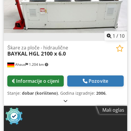
1
/
10
Škare za ploče - hidraulične
BAYKAL
HGL 2100 x 6.0
Ahaus
1.204 km
Informacije o cijeni
Pozovite
Stanje:
dobar (korišteno)
, Godina izgradnje:
2006
,
Mali oglas