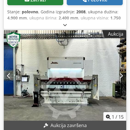
Stanje:
polovno
, Godina izgradnje:
2008
, ukupna dužina:
4.900 mm
, ukupna širina:
2.400 mm
, ukupna visina:
1.750
mm
,
Aukcija
1
/
15
Aukcija završena