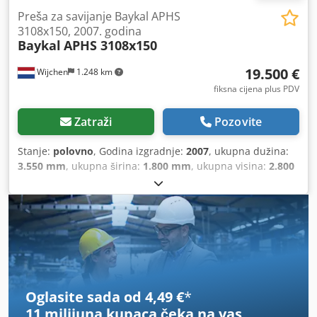
Preša za savijanje Baykal APHS
3108x150, 2007. godina
Baykal
APHS 3108x150
19.500 €
Wijchen
1.248 km
fiksna cijena plus PDV
Zatraži
Pozovite
Stanje:
polovno
, Godina izgradnje:
2007
, ukupna dužina:
3.550 mm
, ukupna širina:
1.800 mm
, ukupna visina:
2.800
mm
,
Oglasite sada od 4,49 €
*
11 milijuna kupaca
čeka na vas