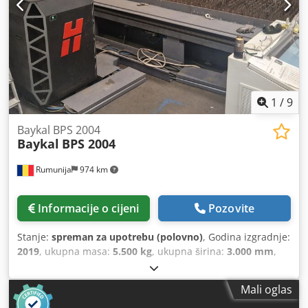
1
/
9
Baykal BPS 2004
Baykal
BPS 2004
Rumunija
974 km
Informacije o cijeni
Pozovite
Stanje:
spreman za upotrebu (polovno)
, Godina izgradnje:
2019
, ukupna masa:
5.500 kg
, ukupna širina:
3.000 mm
,
ukupna visina:
2.400 mm
, udaljenost hoda X-osi:
4.000
mm
, Y osi hod:
2.000 mm
, duljina proizvoda (maks.):
6.000
Mali oglas
mm
, broj osovina:
3
,