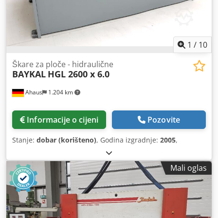
1
/
10
Škare za ploče - hidraulične
BAYKAL
HGL 2600 x 6.0
Ahaus
1.204 km
Informacije o cijeni
Pozovite
Stanje:
dobar (korišteno)
, Godina izgradnje:
2005
,
Mali oglas