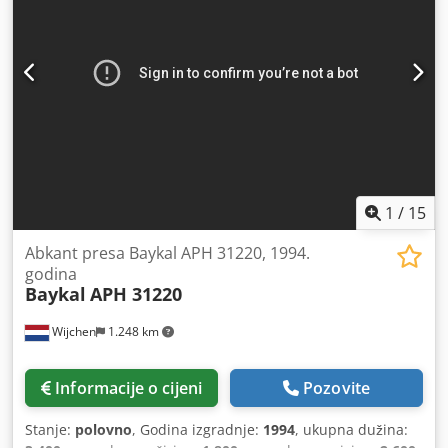
1
/
15
Abkant presa Baykal APH 31220, 1994.
godina
Baykal
APH 31220
Wijchen
1.248 km
Informacije o cijeni
Pozovite
Stanje:
polovno
, Godina izgradnje:
1994
, ukupna dužina: