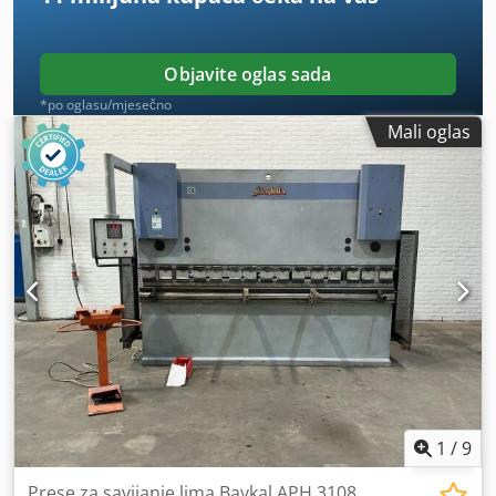
Objavite oglas sada
*po oglasu/mjesečno
Mali oglas
1
/
9
Prese za savijanje lima Baykal APH 3108