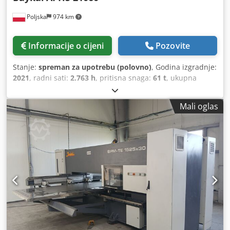
Poljska
974 km
Informacije o cijeni
Pozovite
Stanje:
spreman za upotrebu (polovno)
, Godina izgradnje:
2021
, radni sati:
2.763 h
, pritisna snaga:
61 t
, ukupna
širina:
1.580 mm
, ukupna visina:
2.545 mm
, ukupna masa:
5.400 kg
, duljina proizvoda (maks.):
2.100 mm
, broj
Mali oglas
osovina:
7
,