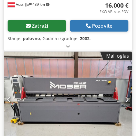
16.000 €
Austrija
489 km
EXW VB plus PDV
Zatraži
Pozovite
Stanje:
polovno
, Godina izgradnje:
2002
,
Mali oglas