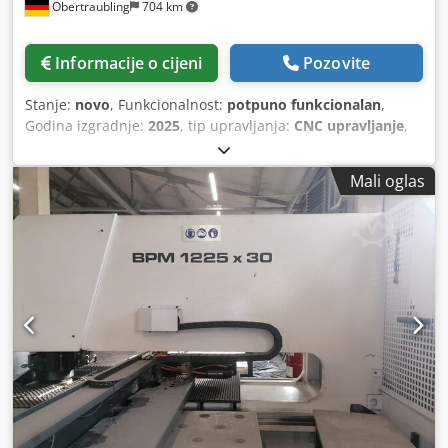
Obertraubling
704 km
Informacije o cijeni
Pozovite
Stanje:
novo
, Funkcionalnost:
potpuno funkcionalan
,
Godina izgradnje:
2025
, tip upravljanja:
CNC upravljanje
,
tip aktuacije:
hidraulični
,
Mali oglas