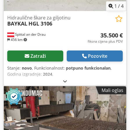
1
/
4
Hidraulične škare za giljotinu
BAYKAL
HGL 3106
35.500 €
Spittal an der Drau
456 km
fiksna cijena plus PDV
Zatraži
Pozovite
Stanje:
novo
, Funkcionalnost:
potpuno funkcionalan
,
Godina izgradnje:
2024
,
Mali oglas