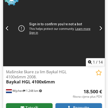
1
/
14
Mašinske škare za lim Baykal HGL
4100x6mm 2008.
Baykal
HGL 4100x6mm
18.500 €
Wijchen
1.248 km
fiksna cijena plus PDV
Zatraži
Pozovite