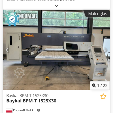
Mali oglas
1
/
22
Baykal BPM-T 1525X30
Baykal
BPM-T 1525X30
Poljska
974 km