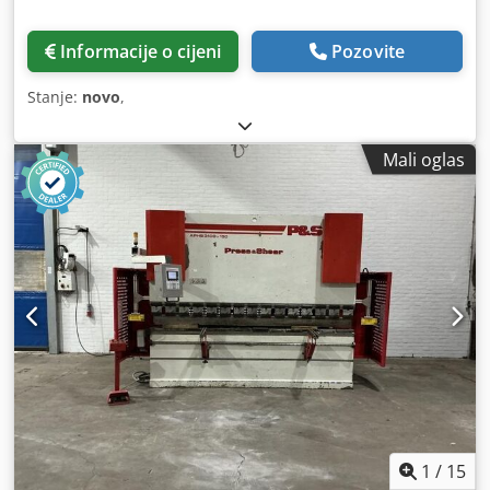
Informacije o cijeni
Pozovite
Stanje:
novo
,
Mali oglas
1
/
15