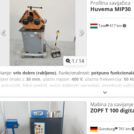
Profilna savijačica
Huvema MIP30
Tata
417 km
1
/
14
Stanje:
vrlo dobro (rabljeno)
, Funkcionalnost:
potpuno funkcional
cijevi (maks.):
30 mm
, ulazni napon:
400 V
, ulazna frekvencija:
50 H
/ priručnik, hitni prekid, nožni daljinski upravljač, otvrdnuti valjci
Mašina za savijanje
ZOPF
T 100 digit
Günzburg
761 km