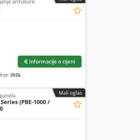
janje armature
5
još slika
Informacije o cijeni
dnje:
2026
,
Mali oglas
 panela
Series (PBE-1000 /
0