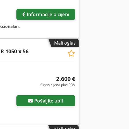
Zatražite još slika
Informacije o cijeni
kcionalan
,
Mali oglas
R 1050 x 56
2.600 €
fiksna cijena plus PDV
Pošaljite upit