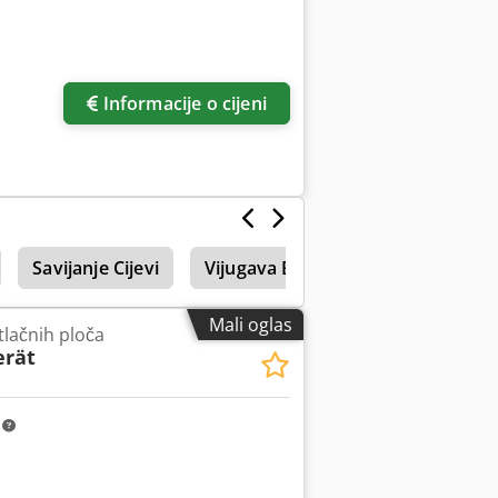
Informacije o cijeni
Savijanje Cijevi
Vijugava Brazda Cijevi
Mesing
Mali oglas
tlačnih ploča
erät
m