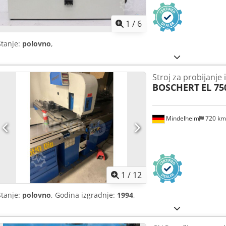
1
/
6
Stanje:
polovno
,
Stroj za probijanje i
BOSCHERT
EL 75
Mindelheim
720 k
1
/
12
Stanje:
polovno
, Godina izgradnje:
1994
,