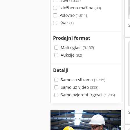
Novi
(1.327)
Izložbena mašina
(90)
Polovno
(1.811)
Kvar
(1)
Prodajni format
Mali oglasi
(3.137)
Aukcije
(92)
Detalji
Samo sa slikama
(3.215)
Samo uz video
(358)
Samo ovjereni trgovci
(1.705)