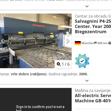
Centar za obradu l
Salvagnini P4-2
Center.
Year 200
Biegezentrum
München
666 km
1
/
6
Stanje:
vrlo dobro (rabljeno)
, Godina izgradnje:
2000
,
Mašina za savijanje
All-electric Ser
Machine
GB-401