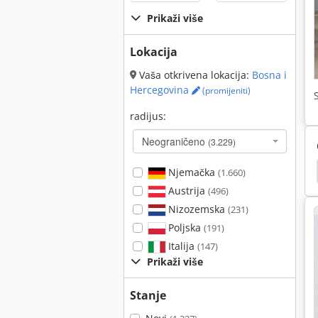
Prikaži više
Lokacija
Vaša otkrivena lokacija:
Bosna i
Hercegovina
(promijeniti)
radijus:
Neograničeno
(3.229)
Prijevoz Roll Bend
Anilox Valjka
Limova
Njemačka
(1.660)
Austrija
(496)
Nizozemska
(231)
Poljska
(191)
Italija
(147)
Prikaži više
Stanje