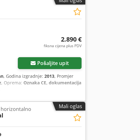
Mali oglas
2.890 €
fiksna cijena plus PDV
Pošaljite upit
an
, Godina izgradnje:
2013
, Promjer
z
, Oprema:
Oznaka CE, dokumentacija
,
Mali oglas
 horizontalno
al