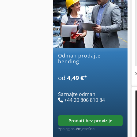
Odmah prodajte
bending
od
4,49 €
*
Saznajte odmah
+44 20 806 810 84
prodati bez provizije
*po oglasu/mjesečno