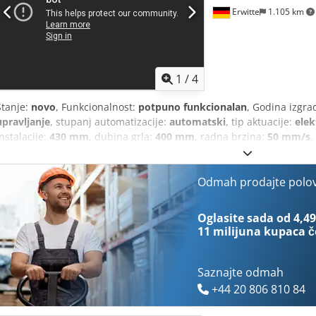
Erwitte
1.105 km
1
/
4
Stanje:
novo
, Funkcionalnost:
potpuno funkcionalan
, Godina izgra
upravljanje
, stupanj automatizacije:
automatski
, tip aktuacije:
elek
instalacije:
430 mm
, dubina grla:
400 mm
, radna brzina:
50 mm/s
,
zadnjeg graničnika osa R:
200 mm/s
, ukupna masa:
3.500 kg
, ukup
1.700 mm
, ukupna visina:
2.220 mm
, snaga:
17,3 kW (23,52 KS)
, j
Oznaka CE
,
Odmah prodajte polo
Oglasite sada od 4,49
11 milijuna kupaca
č
Saznajte odmah
+44 20 806 810 84