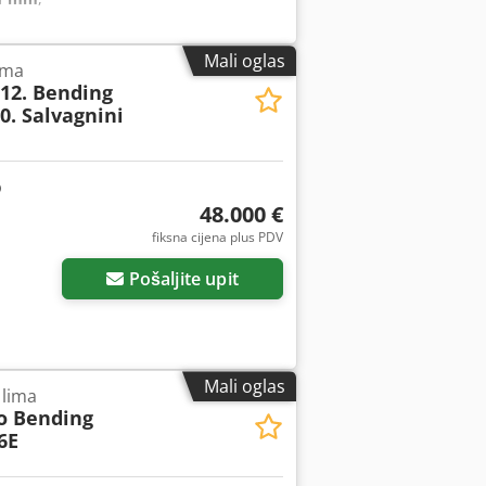
Mali oglas
ima
512. Bending
0. Salvagnini
48.000 €
fiksna cijena plus PDV
Pošaljite upit
Mali oglas
 lima
vo Bending
6E