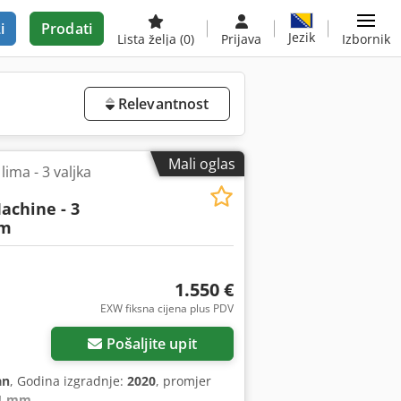
i
Prodati
Jezik
Lista želja
(0)
Prijava
Izbornik
Relevantnost
Mali oglas
lima - 3 valjka
achine - 3
mm
1.550 €
EXW fiksna cijena plus PDV
Pošaljite upit
an
, Godina izgradnje:
2020
, promjer
1 mm
,