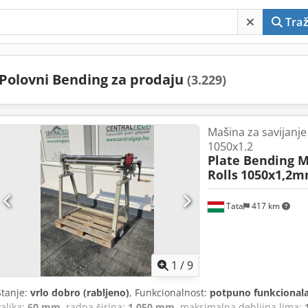
Traž
Polovni Bending za prodaju
(3.229)
Mašina za savijanje 
1050x1.2
Plate Bending M
Rolls
1050x1,2
Tata
417 km
1
/
9
Stanje:
vrlo dobro (rabljeno)
, Funkcionalnost:
potpuno funkcional
valjka:
60 mm
, radna širina:
1.050 mm
, maksimalna debljina lima: