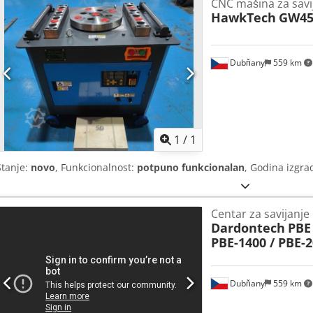
CNC mašina za savi
HawkTech
GW4
Dubňany
559 km
Zatražite 
1
/
1
Stanje:
novo
, Funkcionalnost:
potpuno funkcionalan
, Godina izgra
Centar za savijanje
Dardontech
PBE 
PBE-1400 / PBE-2
Dubňany
559 km