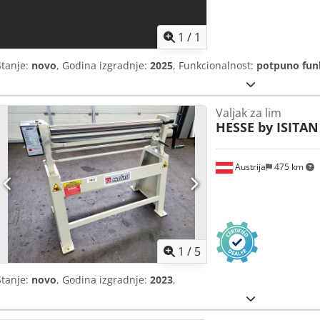
1
/
1
Stanje:
novo
, Godina izgradnje:
2025
, Funkcionalnost:
potpuno fun
Valjak za lim
HESSE by ISITAN
Austrija
475 km
1
/
5
Stanje:
novo
, Godina izgradnje:
2023
,