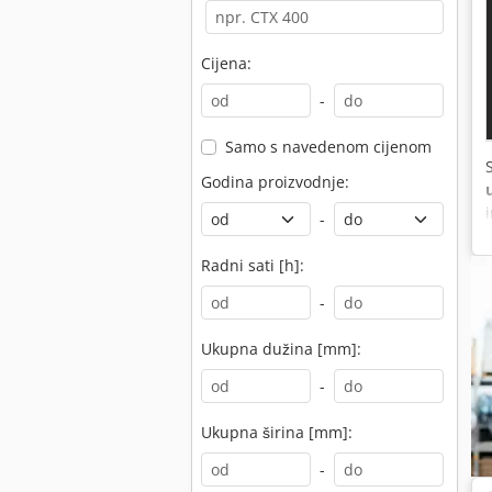
Cijena:
-
Samo s navedenom cijenom
Godina proizvodnje:
-
Radni sati [h]:
-
Ukupna dužina [mm]:
-
Ukupna širina [mm]:
-