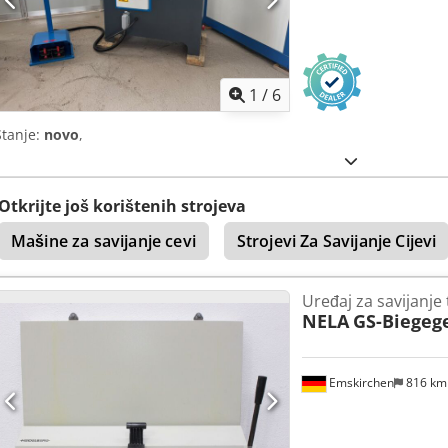
1
/
6
Stanje:
novo
,
Otkrijte još korištenih strojeva
Mašine za savijanje cevi
Strojevi Za Savijanje Cijevi
Uređaj za savijanje 
NELA
GS-Biegeg
Emskirchen
816 k