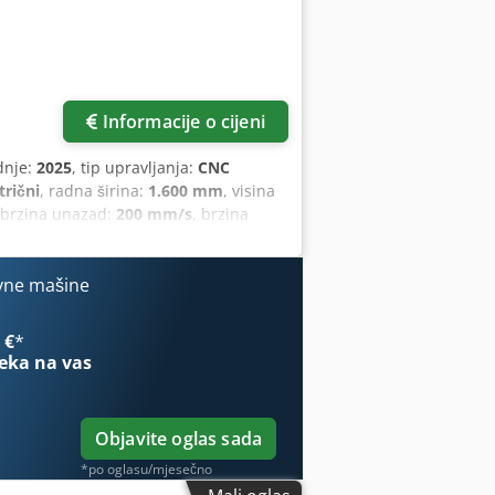
Informacije o cijeni
dnje:
2025
, tip upravljanja:
CNC
trični
, radna širina:
1.600 mm
, visina
 brzina unazad:
200 mm/s
, brzina
na dužina:
2.350 mm
, ukupna širina:
amstveni rok:
24 mjeseci
, Oprema:
vne mašine
 €
*
eka na vas
Objavite oglas sada
*po oglasu/mjesečno