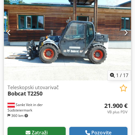
1
/
17
Teleskopski utovarivač
Bobcat
T2250
21.900 €
Sankt Veit in der
Südsteiermark
VB plus PDV
360 km
Zatraži
Pozovite