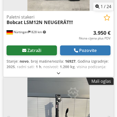
1
/
24
Paletni stakeri
Bobcat
LSM12N NEUGERÄT!!!
3.950 €
Nürtingen
828 km
fiksna cijena plus PDV
Zatraži
Pozovite
Stanje:
novo
, broj mašine/vozila:
16927
, Godina izgradnje:
2025
, radni sati:
1 h
, nosivost:
1.200 kg
, visina podizanja:
3.620 mm
, središte tereta:
600 mm
, vrsta goriva:
električni
, vrsta jarbola:
simpleks
, građevinska visina:
Mali oglas
2.280 mm
, napon baterije:
24 V
, duljina vilica:
1.150 mm
,
ukupna masa:
576 kg
,