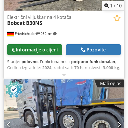
1
/
10
Električni viljuškar na 4 kotača
Bobcat
B30NS
Friedrichsdorf
982 km
Informacije o cijeni
Pozovite
Stanje:
polovno
, Funkcionalnost:
potpuno funkcionalan
,
Godina izgradnje:
2024
, radni sati:
70 h
, nosivost:
3.000 kg
,
visina podizanja:
4.710 mm
, slobodno podizanje:
1.475
mm
, vrsta goriva:
električni
, vrsta jarbola:
triplex
,
Mali oglas
građevinska visina:
2.145 mm
, snaga:
16 kW (21,75 KS)
,
širina nosača vilica:
1.116 mm
, duljina vilica:
1.200 mm
,
prazna masa:
4.850 kg
, ukupna dužina:
2.520 mm
, vrsta
pogona:
Elektro
, širina gradnje:
1.244 mm
,