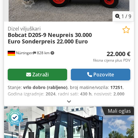
1
/
9
Dizel viljuškari
Bobcat
D20S-9 Neupreis 30.000
Euro Sonderpreis 22.000 Euro
22.000 €
Nürtingen
828 km
fiksna cijena plus PDV
Zatraži
Pozovite
Stanje:
vrlo dobro (rabljeno)
, broj mašine/vozila:
17251
,
Godina izgradnje:
2024
, radni sati:
430 h
, nosivost:
2.000
kg
, visina podizanja:
4.730 mm
, slobodno podizanje:
1.470
mm
, središte tereta:
500 mm
, vrsta goriva:
dizel
, vrsta
Mali oglas
jarbola:
triplex
, građevinska visina:
2.190 mm
, duljina
vilica:
1.050 mm
, dimenzija prednje gume:
7.00-15 5.50
,
dimenzija stražnje gume:
6.50-10
, ukupna masa:
4.053 kg
,