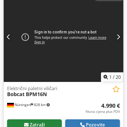
duljina vilica:
1.150 mm
, ukupna masa:
1.412 kg
,
1
/
20
Električni paletni viličari
Bobcat
BPM16N
4.990 €
Nürtingen
828 km
fiksna cijena plus PDV
Zatraži
Pozovite