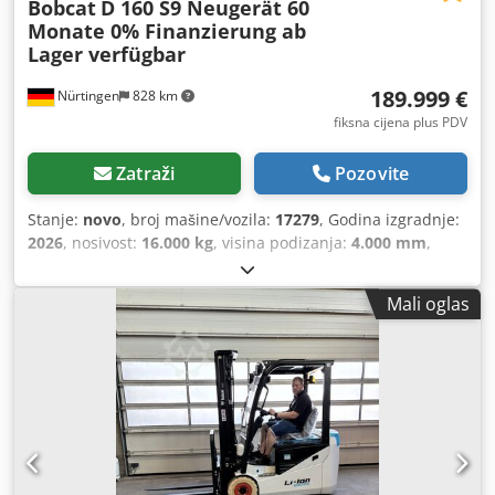
Bobcat
D 160 S9 Neugerät 60
Monate 0% Finanzierung ab
Lager verfügbar
189.999 €
Nürtingen
828 km
fiksna cijena plus PDV
Zatraži
Pozovite
Stanje:
novo
, broj mašine/vozila:
17279
, Godina izgradnje:
2026
, nosivost:
16.000 kg
, visina podizanja:
4.000 mm
,
slobodno podizanje:
1.480 mm
, središte tereta:
600 mm
,
vrsta goriva:
dizel
, vrsta jarbola:
triplex
, građevinska visina:
Mali oglas
3.030 mm
, duljina vilica:
2.400 mm
, dimenzija prednje
gume:
12.00-20 100%
, dimenzija stražnje gume:
12.00-20
100%
, ukupna masa:
19.300 kg
, Oprema:
kabina
,