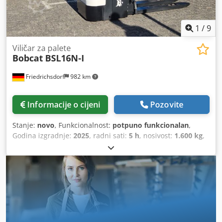
1
/
9
Viličar za palete
Bobcat
BSL16N-I
Friedrichsdorf
982 km
Informacije o cijeni
Pozovite
Stanje:
novo
, Funkcionalnost:
potpuno funkcionalan
,
Godina izgradnje:
2025
, radni sati:
5 h
, nosivost:
1.600 kg
,
visina podizanja:
4.620 mm
, slobodno podizanje:
1.520
mm
, vrsta goriva:
električni
, vrsta jarbola:
triplex
,
građevinska visina:
2.108 mm
, duljina vilica:
1.150 mm
,
prazna masa:
1.340 kg
, ukupna dužina:
1.964 mm
, vrsta
pogona:
Elektro
, širina gradnje:
820 mm
,