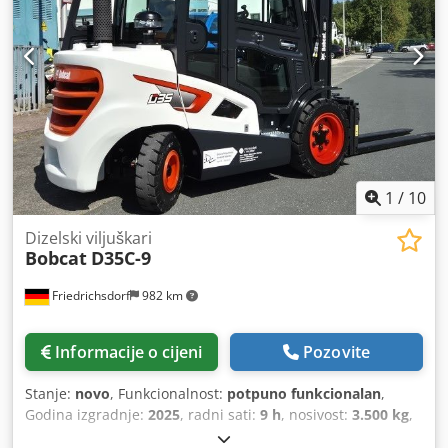
1
/
10
Dizelski viljuškari
Bobcat
D35C-9
Friedrichsdorf
982 km
Informacije o cijeni
Pozovite
Stanje:
novo
, Funkcionalnost:
potpuno funkcionalan
,
Godina izgradnje:
2025
, radni sati:
9 h
, nosivost:
3.500 kg
,
visina podizanja:
4.380 mm
, slobodno podizanje:
1.300