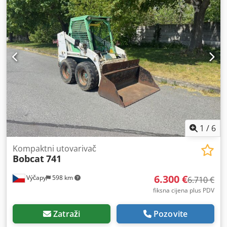
1
/
6
Kompaktni utovarivač
Bobcat
741
6.300 €
Výčapy
598 km
6.710 €
fiksna cijena plus PDV
Zatraži
Pozovite