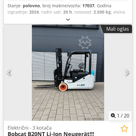
Stanje:
polovno
, broj mašine/vozila:
17037
, Godina
izgradnje:
2024
, radni sati:
20 h
, nosivost:
2.500 kg
, visina
podizanja:
4.710 mm
, slobodno podizanje:
1.700 mm
,
središte tereta:
500 mm
, vrsta goriva:
električni
, vrsta
Mali oglas
jarbola:
triplex
, građevinska visina:
2.180 mm
, napon
baterije:
48 V
, duljina vilica:
1.200 mm
, dimenzija prednje
gume:
23X9-10
, dimenzija stražnje gume:
18X7-8
, ukupna
masa:
3.552 kg
,
1
/
20
Električni - 3 kotača
Bobcat
B20NT Li-Ion Neugerät!!!