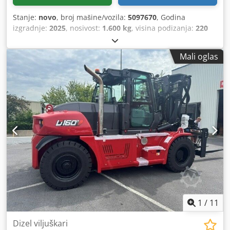
Stanje:
novo
, broj mašine/vozila:
5097670
, Godina
izgradnje:
2025
, nosivost:
1.600 kg
, visina podizanja:
220
mm
, središte tereta:
600 mm
, vrsta goriva:
električni
,
vrsta jarbola:
drugo
, građevinska visina:
1.300 mm
, napon
Mali oglas
baterije:
25,6 V
, duljina vilica:
1.150 mm
, ukupna masa:
400 kg
,
1
/
11
Dizel viljuškari