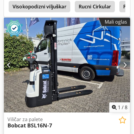
e
Visokopodizni viljuškar
Rucni Cirkular
Plas
Mali oglas
1
/
8
Viličar za palete
Bobcat
BSL16N-7