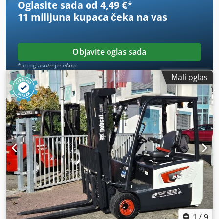
Oglasite sada od 4,49 €
*
11 milijuna kupaca
čeka na vas
Objavite oglas sada
*po oglasu/mjesečno
Mali oglas
1
/
9