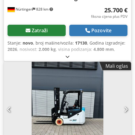
25.700 €
Nürtingen
828 km
fiksna cijena plus PDV
Zatraži
Pozovite
Stanje:
novo
, broj mašine/vozila:
17130
, Godina izgradnje:
2026
, nosivost:
2.000 kg
, visina podizanja:
4.800 mm
,
slobodno podizanje:
1.484 mm
, središte tereta:
500 mm
,
vrsta goriva:
električni
, vrsta jarbola:
triplex
, građevinska
Mali oglas
visina:
2.215 mm
, napon baterije:
51,2 V
, duljina vilica:
1.200 mm
, dimenzija prednje gume:
200/50-10 non-
marking
, dimenzija stražnje gume:
16x6-8 non marking
,
ukupna masa:
3.790 kg
,