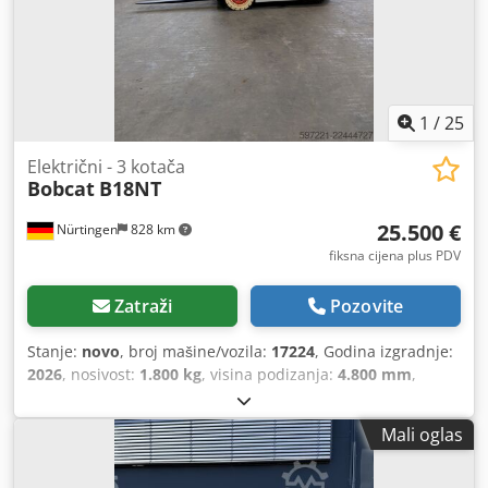
1
/
25
Električni - 3 kotača
Bobcat
B18NT
25.500 €
Nürtingen
828 km
fiksna cijena plus PDV
Zatraži
Pozovite
Stanje:
novo
, broj mašine/vozila:
17224
, Godina izgradnje:
2026
, nosivost:
1.800 kg
, visina podizanja:
4.800 mm
,
slobodno podizanje:
1.484 mm
, središte tereta:
500 mm
,
vrsta goriva:
električni
, vrsta jarbola:
triplex
, građevinska
Mali oglas
visina:
2.215 mm
, napon baterije:
51,2 V
, duljina vilica:
1.150 mm
, dimenzija prednje gume:
18x7-6 weiss
,