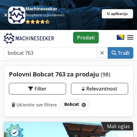
Machineseeker
U aplikaciju
Besplatno u prodavnici
Prodati
Traži
Polovni Bobcat 763 za prodaju
(98)
Filter
Relevantnost
Bobcat
Uklonite sve filtere
Mali oglas