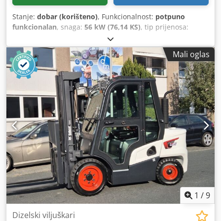
Stanje:
dobar (korišteno)
, Funkcionalnost:
potpuno
funkcionalan
, snaga:
56 kW (76,14 KS)
, tip prijenosa:
hidrostat
, vrsta goriva:
dizel
, snaga dizanja:
2.200 kg/m
,
Godina izgradnje:
2008
, radni sati:
4.871 h
, Oprema:
Mali oglas
kabina, viljuške za palete
,
1
/
9
Dizelski viljuškari