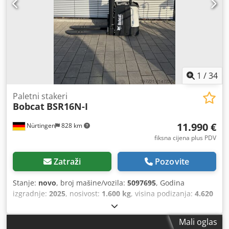
1
/
34
Paletni stakeri
Bobcat
BSR16N-I
11.990 €
Nürtingen
828 km
fiksna cijena plus PDV
Zatraži
Pozovite
Stanje:
novo
, broj mašine/vozila:
5097695
, Godina
izgradnje:
2025
, nosivost:
1.600 kg
, visina podizanja:
4.620
mm
, slobodno podizanje:
1.400 mm
, središte tereta:
600
mm
, vrsta goriva:
električni
, vrsta jarbola:
triplex
,
Mali oglas
građevinska visina:
2.120 mm
, napon baterije:
25,6 V
,