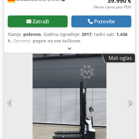
39.990 €
fiksna cijena plus PDV
Zatraži
Pozovite
Stanje:
polovno
, Godina izgradnje:
2017
, radni sati:
1.436
h
, Oprema:
pogon na sve točkove
,
Mali oglas