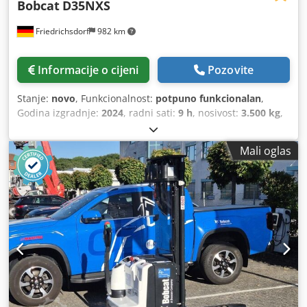
Bobcat
D35NXS
Friedrichsdorf
982 km
Informacije o cijeni
Pozovite
Stanje:
novo
, Funkcionalnost:
potpuno funkcionalan
,
Godina izgradnje:
2024
, radni sati:
9 h
, nosivost:
3.500 kg
,
visina podizanja:
4.820 mm
, slobodno podizanje:
1.400
mm
, vrsta goriva:
dizel
, vrsta jarbola:
triplex
, građevinska
Mali oglas
visina:
2.350 mm
, snaga:
45 kW (61,18 KS)
, širina nosača
vilica:
1.190 mm
, duljina vilica:
1.200 mm
, prazna masa:
4.850 kg
, ukupna dužina:
2.750 mm
, vrsta pogona:
Diesel
,
širina gradnje:
1.290 mm
,