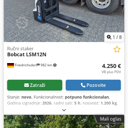
1
/
8
Ručni staker
Bobcat
LSM12N
4.250 €
Friedrichsdorf
982 km
VB plus PDV
Zatraži
Pozovite
Stanje:
novo
, Funkcionalnost:
potpuno funkcionalan
,
Godina izgradnje:
2026
, radni sati:
5 h
, nosivost:
1.200 kg
,
visina podizanja:
3.200 mm
, vrsta goriva:
električni
, vrsta
jarbola:
dupleks
, građevinska visina:
2.150 mm
, duljina
Mali oglas
vilica:
1.150 mm
, prazna masa:
585 kg
, ukupna dužina:
1.710 mm
, vrsta pogona:
Elektro
, širina gradnje:
800 mm
,