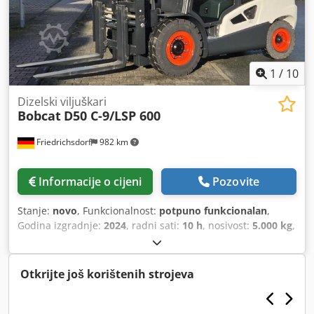
1
/
10
Dizelski viljuškari
Bobcat
D50 C-9/LSP 600
Friedrichsdorf
982 km
Informacije o cijeni
Pozovite
Stanje:
novo
, Funkcionalnost:
potpuno funkcionalan
,
Godina izgradnje:
2024
, radni sati:
10 h
, nosivost:
5.000 kg
,
visina podizanja:
5.025 mm
, slobodno podizanje:
1.130
mm
, vrsta goriva:
dizel
, vrsta jarbola:
triplex
, građevinska
visina:
2.470 mm
, snaga:
55 kW (74,78 KS)
, širina nosača
Otkrijte još korištenih strojeva
vilica:
1.300 mm
, duljina vilica:
1.200 mm
, prazna masa:
6.930 kg
, ukupna dužina:
3.300 mm
, vrsta pogona:
Diesel
,
širina gradnje:
1.455 mm
,