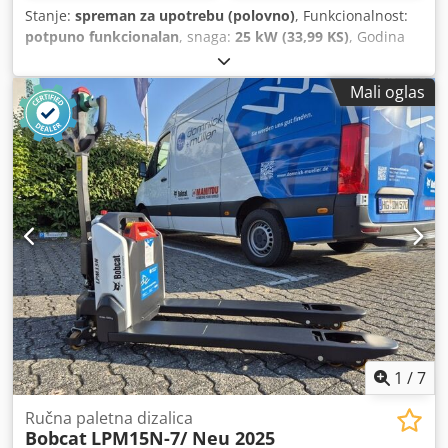
Stanje:
spreman za upotrebu (polovno)
, Funkcionalnost:
potpuno funkcionalan
, snaga:
25 kW (33,99 KS)
, Godina
izgradnje:
1990
, radni sati:
5.700 h
,
Mali oglas
1
/
7
Ručna paletna dizalica
Bobcat
LPM15N-7/ Neu 2025