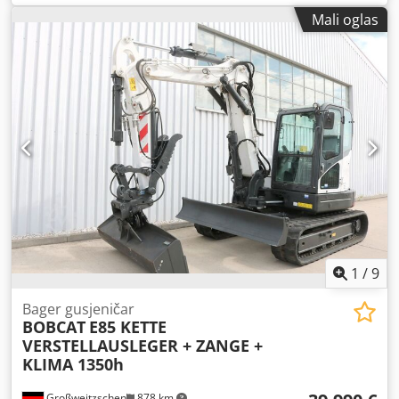
mm
, vrsta goriva:
dizel
, vrsta jarbola:
triplex
, građevinska
Mali oglas
visina:
2.180 mm
, snaga:
45 kW (61,18 KS)
, širina nosača
vilica:
1.190 mm
, duljina vilica:
1.200 mm
, prazna masa:
4.850 kg
, ukupna dužina:
2.779 mm
, vrsta pogona:
Diesel
,
širina gradnje:
1.290 mm
,
1
/
9
Bager gusjeničar
BOBCAT
E85 KETTE
VERSTELLAUSLEGER + ZANGE +
KLIMA 1350h
Großweitzschen
878 km