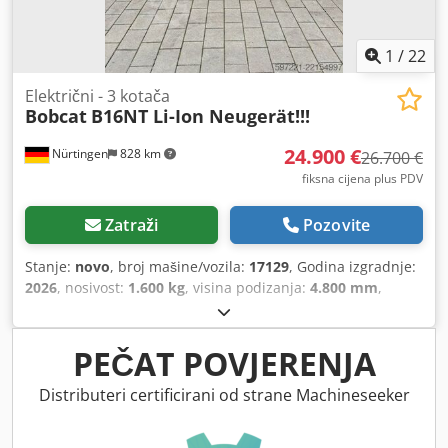
1
/
22
Električni - 3 kotača
Bobcat
B16NT Li-Ion Neugerät!!!
24.900 €
Nürtingen
828 km
26.700 €
fiksna cijena plus PDV
Zatraži
Pozovite
Stanje:
novo
, broj mašine/vozila:
17129
, Godina izgradnje:
2026
, nosivost:
1.600 kg
, visina podizanja:
4.800 mm
,
slobodno podizanje:
1.484 mm
, središte tereta:
500 mm
,
vrsta goriva:
električni
, vrsta jarbola:
triplex
, građevinska
visina:
2.215 mm
, napon baterije:
51,2 V
, duljina vilica:
PEČAT POVJERENJA
1.200 mm
, dimenzija prednje gume:
18x7-8 non marking
,
dimenzija stražnje gume:
16x6-8 non marking
, ukupna
Distributeri certificirani od strane Machineseeker
masa:
3.290 kg
,