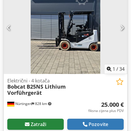
dimenzija stražnje gume:
16x6-8 weiss
, ukupna masa:
3.460 kg
,
1
/
34
Električni - 4 kotača
Bobcat
B25NS Lithium
Vorführgerät
25.000 €
Nürtingen
828 km
fiksna cijena plus PDV
Zatraži
Pozovite