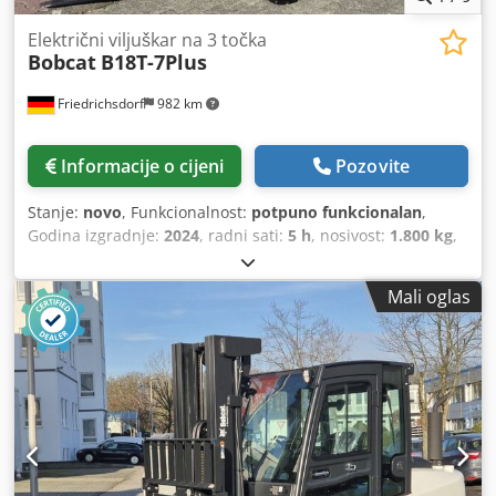
Električni viljuškar na 3 točka
Bobcat
B18T-7Plus
Friedrichsdorf
982 km
Informacije o cijeni
Pozovite
Stanje:
novo
, Funkcionalnost:
potpuno funkcionalan
,
Godina izgradnje:
2024
, radni sati:
5 h
, nosivost:
1.800 kg
,
visina podizanja:
4.750 mm
, slobodno podizanje:
1.540
mm
, vrsta goriva:
električni
, vrsta jarbola:
triplex
,
Mali oglas
građevinska visina:
2.130 mm
, snaga:
6 kW (8,16 KS)
,
širina nosača vilica:
902 mm
, duljina vilica:
1.200 mm
,
prazna masa:
3.250 kg
, ukupna dužina:
1.991 mm
, vrsta
pogona:
Elektro
, širina gradnje:
1.090 mm
,