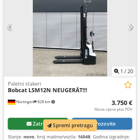
1
/
20
Paletni stakeri
Bobcat
LSM12N NEUGERÄT!!!
3.750 €
Nürtingen
828 km
fiksna cijena plus PDV
Zatraži
Pozovite
Spremi pretragu
Stanje:
novo
, broj mašine/vozila:
16048
, Godina izgradnje: