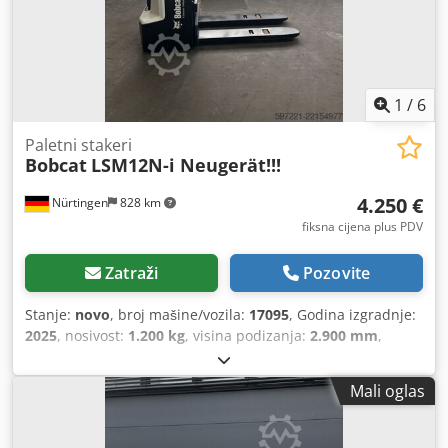
1
/
6
Paletni stakeri
Bobcat
LSM12N-i Neugerät!!!
4.250 €
Nürtingen
828 km
fiksna cijena plus PDV
Zatraži
Pozovite
Stanje:
novo
, broj mašine/vozila:
17095
, Godina izgradnje:
2025
, nosivost:
1.200 kg
, visina podizanja:
2.900 mm
,
središte tereta:
600 mm
, vrsta goriva:
električni
, vrsta
jarbola:
simpleks
, građevinska visina:
1.970 mm
, napon
Mali oglas
baterije:
24 V
, duljina vilica:
1.150 mm
, ukupna masa:
665
kg
,