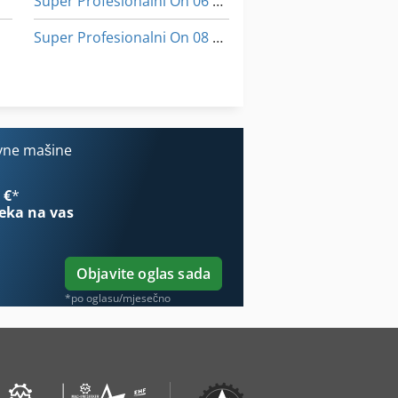
Super Profesionalni On 06 Utovarivačem
Super Profesionalni On 08 Utovarivačem
Tur 560
2
Vodu Za
vne mašine
 €
*
eka na vas
Objavite oglas sada
*po oglasu/mjesečno