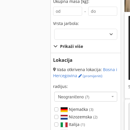
Ukupna masa [kg]:
-
Vrsta jarbola:
Prikaži više
Lokacija
Vaša otkrivena lokacija:
Bosna i
Hercegovina
(promijeniti)
radijus:
Neograničeno
(7)
Njemačka
(3)
Nizozemska
(2)
Italija
(1)