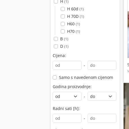
H
(1)
H 60d
(1)
H 70D
(1)
H60
(1)
H70
(1)
B
(1)
D
(1)
Cijena:
-
Samo s navedenom cijenom
Godina proizvodnje:
-
Radni sati [h]:
-