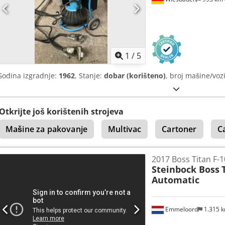
1
/
5
Godina izgradnje:
1962
, Stanje:
dobar (korišteno)
, broj mašine/voz
Otkrijte još korištenih strojeva
Mašine za pakovanje
Multivac
Cartoner
C
2017 Boss Titan F-
Steinbock Boss
Automatic
Emmeloord
1.315 