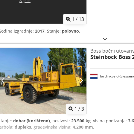
1
/
13
Godina izgradnje:
2017
, Stanje:
polovno
,
Boss bočni utovari
Steinbock Boss
Hardinxveld-Giesse
1
/
3
Stanje:
dobar (korišteno)
, nosivost:
23.500 kg
, visina podizanja:
3.
jarbola:
dupleks
, građevinska visina:
4.200 mm
,