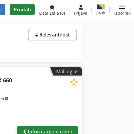
i
Prodati
Jezik
Lista želja
(0)
Prijava
Izbornik
Relevantnost
Mali oglas
X 660
km
još slika
Informacije o cijeni