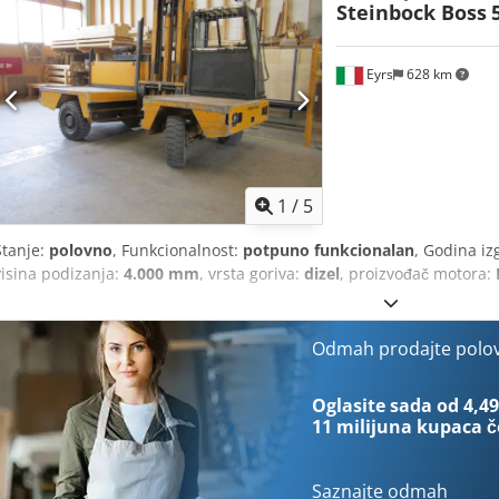
Steinbock Boss
Eyrs
628 km
1
/
5
Stanje:
polovno
, Funkcionalnost:
potpuno funkcionalan
, Godina iz
visina podizanja:
4.000 mm
, vrsta goriva:
dizel
, proizvođač motora:
Odmah prodajte polo
Oglasite sada od 4,49
11 milijuna kupaca
č
Saznajte odmah