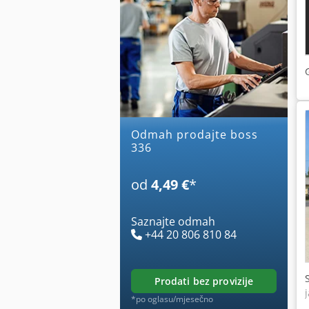
Odmah prodajte boss
336
od
4,49 €
*
Saznajte odmah
+44 20 806 810 84
prodati bez provizije
*po oglasu/mjesečno