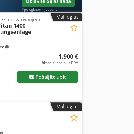
Objavite oglas sada
*po oglasu/mjesečno
Mali oglas
e sa zavarivanjem
Titan 1400
ungsanlage
 km
1.900 €
fiksna cijena plus PDV
Pošaljite upit
Mali oglas