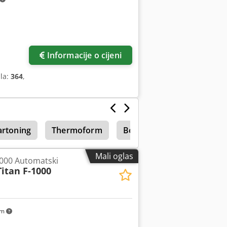
Informacije o cijeni
ila:
364
,
artoning
Thermoform
Bočni viljuškar
Mali oglas
1000 Automatski
Titan F-1000
km