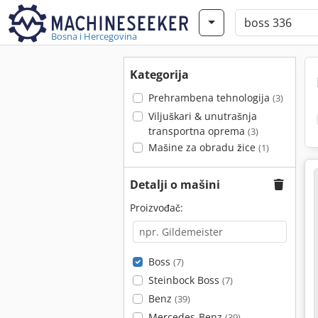
Bosna i Hercegovina
Kategorija
Prehrambena tehnologija
(3)
Viljuškari & unutrašnja
transportna oprema
(3)
Mašine za obradu žice
(1)
Detalji o mašini
Proizvođač:
Boss
(7)
Steinbock Boss
(7)
Benz
(39)
Mercedes-Benz
(39)