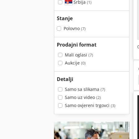
Srbija
(1)
Stanje
Polovno
(7)
Prodajni format
Mali oglasi
(7)
Aukcije
(0)
Detalji
Bočni Šiber
Četiri Način Viličara
Četiri Gnoj
Samo sa slikama
(7)
Samo uz video
(2)
Samo ovjereni trgovci
(3)