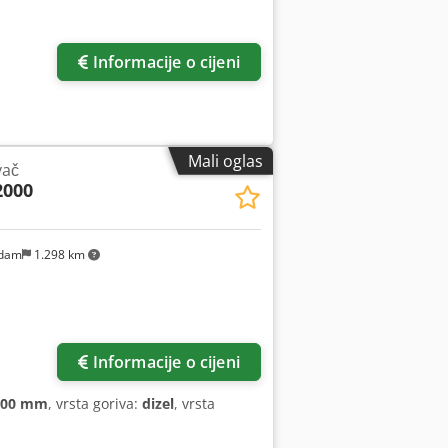
Informacije o cijeni
Mali oglas
vač
2000
ndam
1.298 km
Informacije o cijeni
600 mm
, vrsta goriva:
dizel
, vrsta