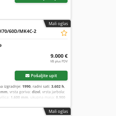
Mali oglas
H70/60D/MK4C-2
9.000 €
VB plus PDV
Pošaljite upit
na izgradnje:
1990
, radni sati:
3.602 h
,
0 mm
, vrsta goriva:
dizel
, vrsta jarbola:
vilica:
1.600 mm
, ukupna masa:
8.900
Mali oglas