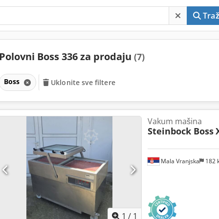
Traž
Polovni Boss 336 za prodaju
(7)
Boss
Uklonite sve filtere
Vakum mašina
Steinbock Boss
Mala Vranjska
182 
Zatražite 
1
/
1