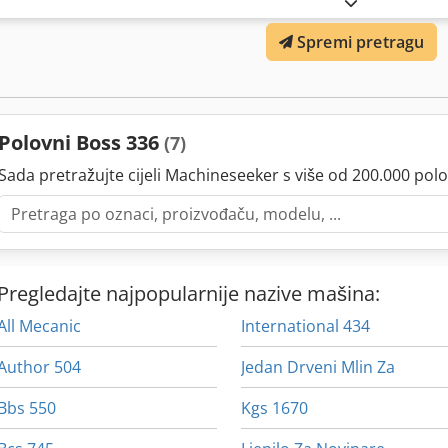
Spremi pretragu
Polovni Boss 336
(7)
Sada pretražujte cijeli Machineseeker s više od 200.000 polo
Pregledajte najpopularnije nazive mašina:
All Mecanic
International 434
Author 504
Jedan Drveni Mlin Za
Bbs 550
Kgs 1670