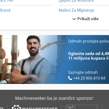
Bcs 745
Ljepilo Za Novinare
Brand
Mašini Za Mljevenje
Prikaži više
Bubanj Za Preradu
Nu 204
Hrane Za Novinare
Okretanje Majstor Profitec 
Idx 23
Prozor Za Kavu
Odmah prodajte polo
International 433
R 706
Oglasite sada od 4,49
11 milijuna kupaca
č
Saznajte odmah
+44 20 806 810 84
Machineseeker.ba je zvanični sponzor: