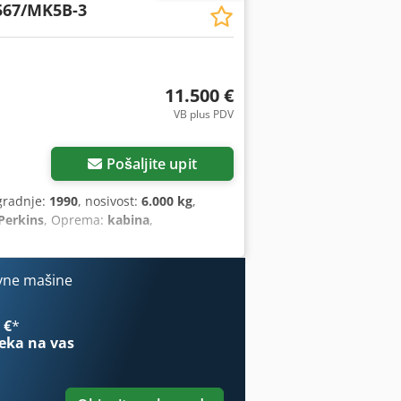
567/MK5B-3
11.500 €
VB plus PDV
Pošaljite upit
gradnje:
1990
, nosivost:
6.000 kg
,
Perkins
, Oprema:
kabina
,
vne mašine
 €
*
eka na vas