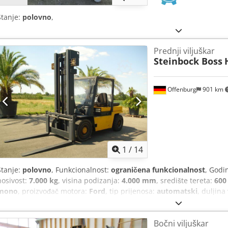
Stanje:
polovno
,
Prednji viljuškar
Steinbock Boss
Offenburg
901 km
1
/
14
Stanje:
polovno
, Funkcionalnost:
ograničena funkcionalnost
, Godi
nosivost:
7.000 kg
, visina podizanja:
4.000 mm
, središte tereta:
60
mono
, proizvođač motora:
Ford
, tip prijenosa:
automatski
, duljina 
kg
,
Bočni viljuškar