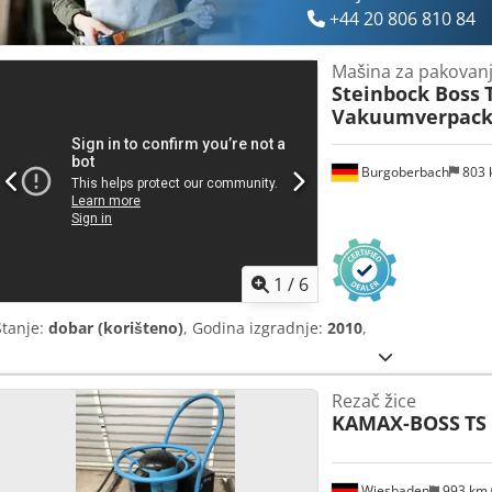
+44 20 806 810 84
Mašina za pakovanj
Steinbock Boss
Vakuumverpack
Burgoberbach
803
1
/
6
Stanje:
dobar (korišteno)
, Godina izgradnje:
2010
,
Rezač žice
KAMAX-BOSS
TS
Wiesbaden
993 km