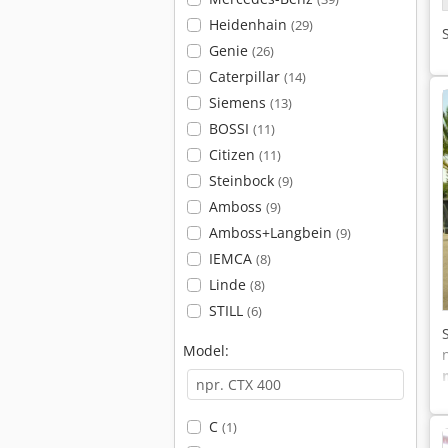
Heidenhain
(29)
Genie
(26)
Caterpillar
(14)
Siemens
(13)
BOSSI
(11)
Citizen
(11)
Steinbock
(9)
Amboss
(9)
Amboss+Langbein
(9)
IEMCA
(8)
Linde
(8)
STILL
(6)
Model:
C
(1)