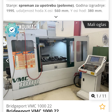
Stanje:
spreman za upotrebu (polovno)
, Godina izgradnje:
1995
, udaljenost hoda X-osi:
560 mm
, Y osi hod:
380 mm
,
udaljenost hoda Z-osi:
520 mm
, proizvođač kontrolera:
HEIDENHAIN
, maksimalna brzina vretena:
6.000
Mali oglas
okret/min
, snaga motora vretena:
7.500 W
, broj osovina:
3
,
1
/
11
Bridgeport VMC 1000 22
Bridgeport
VMC 1000 22