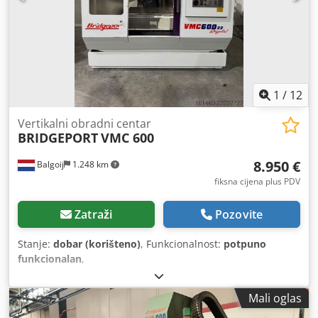
promjenjiva brzina rotacije, transportni transporter
čipsa
,
1
/
12
Vertikalni obradni centar
BRIDGEPORT
VMC 600
8.950 €
Balgoij
1.248 km
fiksna cijena plus PDV
Zatraži
Pozovite
Stanje:
dobar (korišteno)
, Funkcionalnost:
potpuno
funkcionalan
,
Mali oglas