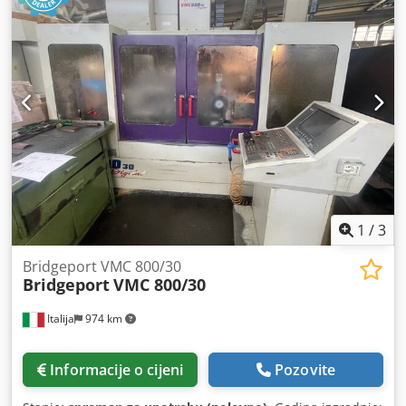
1
/
3
Bridgeport VMC 800/30
Bridgeport
VMC 800/30
Italija
974 km
Informacije o cijeni
Pozovite