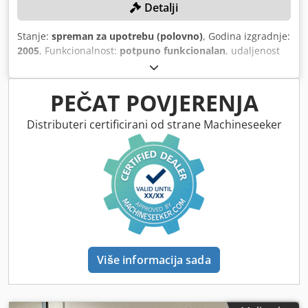
Detalji
Stanje:
spreman za upotrebu (polovno)
, Godina izgradnje:
2005
, Funkcionalnost:
potpuno funkcionalan
, udaljenost
hoda X-osi:
600 mm
, Y osi hod:
500 mm
, udaljenost hoda
Z-osi:
600 mm
, širina stola:
900 mm
, dužina stola:
500
mm
, maksimalna brzina okretanja:
12.000 okret/min
,
PEČAT POVJERENJA
Distributeri certificirani od strane Machineseeker
Više informacija sada