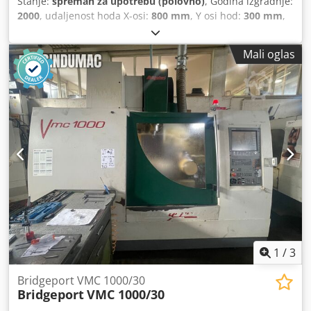
Stanje:
spreman za upotrebu (polovno)
, Godina izgradnje:
2000
, udaljenost hoda X-osi:
800 mm
, Y osi hod:
300 mm
,
udaljenost hoda Z-osi:
500 mm
, proizvođač kontrolera:
HEIDENHAIN
, model kontrolera:
426
, maksimalna brzina
Mali oglas
vretena:
6.000 okret/min
, broj mjesta u spremniku alata:
30
, broj osovina:
5
,
1
/
3
Bridgeport VMC 1000/30
Bridgeport
VMC 1000/30