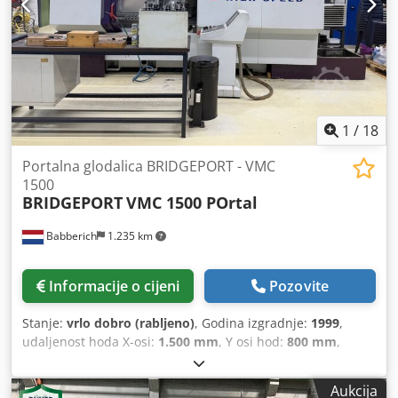
1
/
18
Portalna glodalica BRIDGEPORT - VMC
1500
BRIDGEPORT
VMC 1500 POrtal
Babberich
1.235 km
Informacije o cijeni
Pozovite
Stanje:
vrlo dobro (rabljeno)
, Godina izgradnje:
1999
,
udaljenost hoda X-osi:
1.500 mm
, Y osi hod:
800 mm
,
udaljenost hoda Z-osi:
500 mm
, ukupna dužina:
5.179 mm
,
dužina stola:
1.800 mm
, širina stola:
650 mm
, ukupna
Aukcija
širina:
3.345 mm
, brzi pomjeraj X-os:
28.000 m/min
, brzi