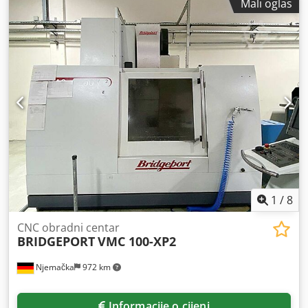
Mali oglas
1
/
8
CNC obradni centar
BRIDGEPORT
VMC 100-XP2
Njemačka
972 km
Informacije o cijeni