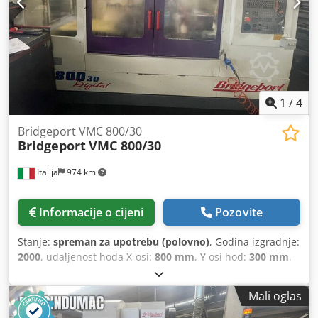
1
/
4
Bridgeport VMC 800/30
Bridgeport
VMC 800/30
Italija
974 km
Informacije o cijeni
Pozovite
Stanje:
spreman za upotrebu (polovno)
, Godina izgradnje:
2000
, udaljenost hoda X-osi:
800 mm
, Y osi hod:
300 mm
,
udaljenost hoda Z-osi:
500 mm
, proizvođač kontrolera:
HEIDENHAIN
, model kontrolera:
426
, maksimalna brzina
Mali oglas
vretena:
10.000 okret/min
, broj mjesta u spremniku alata:
30
, broj osovina:
5
,