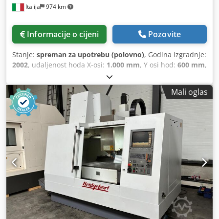
Italija
974 km
Informacije o cijeni
Pozovite
Stanje:
spreman za upotrebu (polovno)
, Godina izgradnje:
2002
, udaljenost hoda X-osi:
1.000 mm
, Y osi hod:
600 mm
,
udaljenost hoda Z-osi:
500 mm
, proizvođač kontrolera:
HEIDENHAIN
, model kontrolera:
TNC 530
, maksimalna
Mali oglas
brzina vretena:
10.000 okret/min
, broj mjesta u spremniku
alata:
30
, broj osovina:
5
,