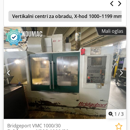
o
Vertikalni centri za obradu, X-hod 1000–1199 mm
Mali oglas
1
/
3
Bridgeport VMC 1000/30