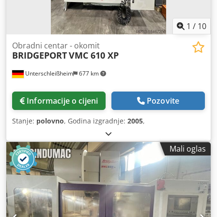
1
/
10
Obradni centar - okomit
BRIDGEPORT
VMC 610 XP
Unterschleißheim
677 km
Informacije o cijeni
Pozovite
Stanje:
polovno
, Godina izgradnje:
2005
,
Mali oglas