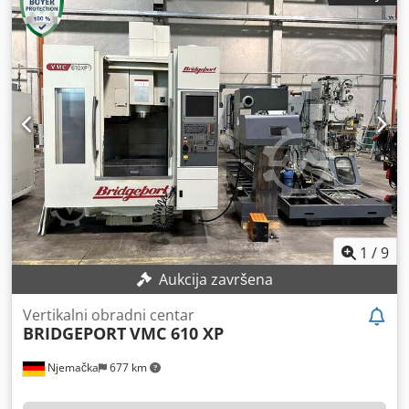
hod Y-osi:
28.000 m/min
, brzi hod Z-osi:
28.000 m/min
,
opterećenje stola:
1.500 kg
, ukupna masa:
7.500 kg
,
1
/
9
Aukcija završena
Vertikalni obradni centar
BRIDGEPORT
VMC 610 XP
Njemačka
677 km