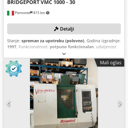
BRIDGEPORT
VMC 1000 - 30
Piemonte
815 km
Detalji
Stanje:
spreman za upotrebu (polovno)
, Godina izgradnje:
1997
, Funkcionalnost:
potpuno funkcionalan
, udaljenost
hoda X-osi:
1.020 mm
, Y osi hod:
510 mm
, udaljenost hoda
Z-osi:
500 mm
, model kontrolera:
HEIDENHAIN TNC 426 P
,
Mali oglas
maksimalna brzina vretena:
10.000 okret/min
,