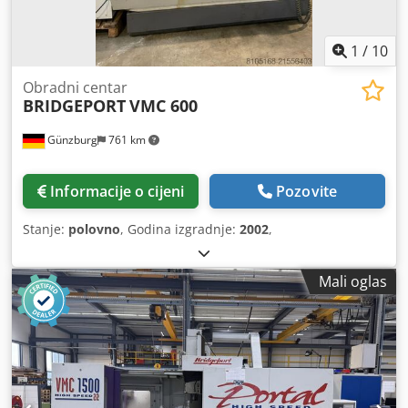
1
/
10
Obradni centar
BRIDGEPORT
VMC 600
Günzburg
761 km
Informacije o cijeni
Pozovite
Stanje:
polovno
, Godina izgradnje:
2002
,
Mali oglas