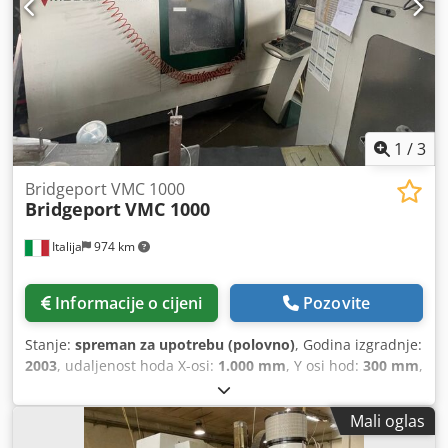
beskonačno promjenjiva brzina rotacije, dokumentacija /
priručnik
,
1
/
3
Bridgeport VMC 1000
Bridgeport
VMC 1000
Italija
974 km
Informacije o cijeni
Pozovite
Stanje:
spreman za upotrebu (polovno)
, Godina izgradnje:
2003
, udaljenost hoda X-osi:
1.000 mm
, Y osi hod:
300 mm
,
udaljenost hoda Z-osi:
500 mm
, proizvođač kontrolera:
HEIDENHAIN
, model kontrolera:
530
, maksimalna brzina
Mali oglas
vretena:
10.000 okret/min
, broj mjesta u spremniku alata: