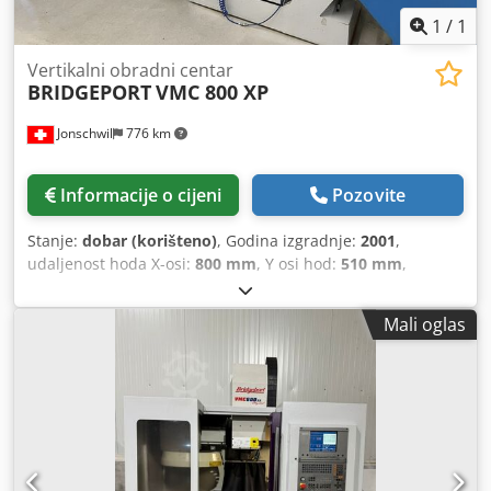
1
/
1
Vertikalni obradni centar
BRIDGEPORT
VMC 800 XP
Jonschwil
776 km
Informacije o cijeni
Pozovite
Stanje:
dobar (korišteno)
, Godina izgradnje:
2001
,
udaljenost hoda X-osi:
800 mm
, Y osi hod:
510 mm
,
udaljenost hoda Z-osi:
600 mm
, proizvođač kontrolera:
Heidenhain TNC 426
, ukupna visina:
2.750 mm
, ukupna
Mali oglas
dužina:
4.050 mm
, ukupna širina:
2.250 mm
, širina stola:
490 mm
, dužina stola:
1.000 mm
, opterećenje stola:
750
kg
, ukupna masa:
4.200 kg
, brzina vretena (min.):
5
okret/min
, maksimalna brzina vretena:
12.000 okret/min
,
dovod rashladne tečnosti:
20 šipka
, udaljenost od centra
stola do nosa vretena:
665 mm
, snaga motora vretena:
13.000 W
, vreteno nosa:
SK40
, Oprema:
beskonačno