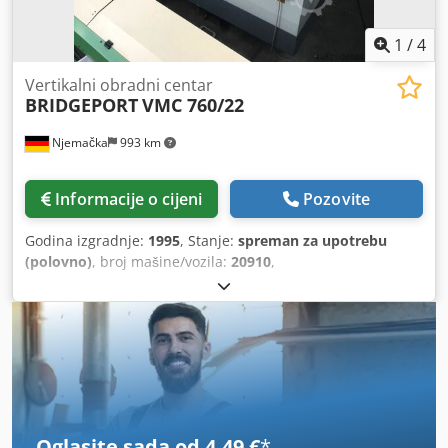
1
/
4
Vertikalni obradni centar
BRIDGEPORT
VMC 760/22
Njemačka
993 km
Informacije o cijeni
Pozovite
Godina izgradnje:
1995
, Stanje:
spreman za upotrebu
(polovno)
, broj mašine/vozila:
20910
,
Oglasite sada od 4,49 €
*