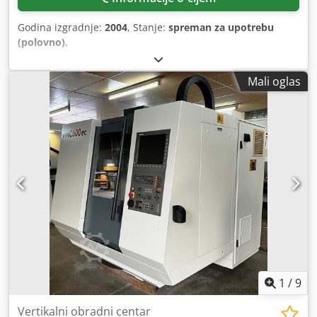
Godina izgradnje:
2004
, Stanje:
spreman za upotrebu
(polovno)
,
Mali oglas
1
/
9
Vertikalni obradni centar