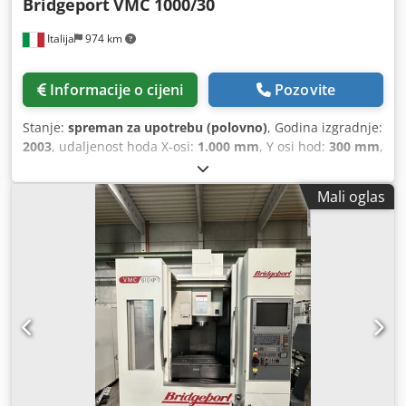
Bridgeport
VMC 1000/30
Italija
974 km
Informacije o cijeni
Pozovite
Stanje:
spreman za upotrebu (polovno)
, Godina izgradnje:
2003
, udaljenost hoda X-osi:
1.000 mm
, Y osi hod:
300 mm
,
udaljenost hoda Z-osi:
500 mm
, proizvođač kontrolera:
HEIDENHAIN
, model kontrolera:
426
, maksimalna brzina
Mali oglas
vretena:
6.000 okret/min
, broj osovina:
4
,