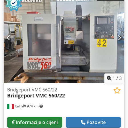
1
/
3
Bridgeport VMC 560/22
Bridgeport
VMC 560/22
Italija
974 km
Informacije o cijeni
Pozovite