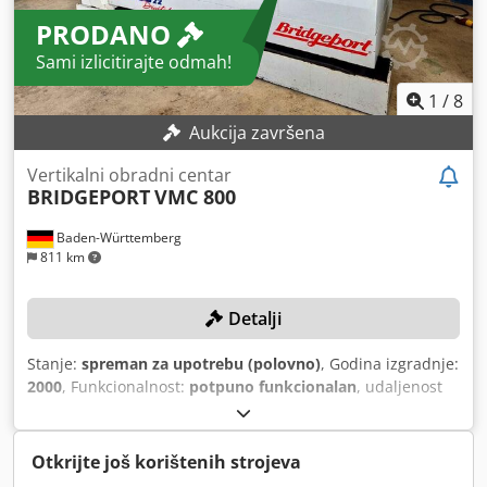
PRODANO
Sami izlicitirajte odmah!
1
/
8
Aukcija završena
Vertikalni obradni centar
BRIDGEPORT
VMC 800
Baden-Württemberg
811 km
Detalji
Stanje:
spreman za upotrebu (polovno)
, Godina izgradnje:
2000
, Funkcionalnost:
potpuno funkcionalan
, udaljenost
hoda X-osi:
800 mm
, Y osi hod:
500 mm
, udaljenost hoda
Z-osi:
500 mm
, model kontrolera:
Heidenhain TNC 410
,
maksimalna brzina okretanja:
10.000 okret/min
,
Otkrijte još korištenih strojeva