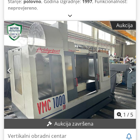
Stanje:
polovno
, Godina izgradnje:
1997
, Funkcionalnost:
neprovjereno
,
Aukcija
1
/
5
Aukcija završena
Vertikalni obradni centar