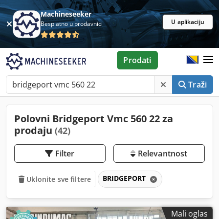
Machineseeker
U aplikaciju
Besplatno u prodavnici
Prodati
Traži
Polovni Bridgeport Vmc 560 22 za
prodaju
(42)
Filter
Relevantnost
BRIDGEPORT
Uklonite sve filtere
Mali oglas