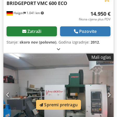
BRIDGEPORT
VMC 600 ECO
14.950 €
Haiger
1.041 km
fiksna cijena plus PDV
Zatraži
Pozovite
Stanje:
skoro nov (polovno)
, Godina izgradnje:
2012
,
Mali oglas
Spremi pretragu