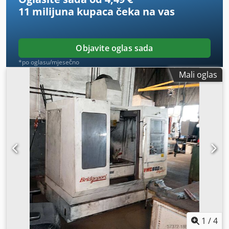
11 milijuna kupaca
čeka na vas
Objavite oglas sada
*po oglasu/mjesečno
Mali oglas
1
/
4