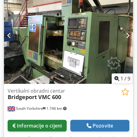
1
/
9
Vertikalni obradni centar
Bridgeport
VMC 600
South Yorkshire
1.746 km
Informacije o cijeni
Pozovite