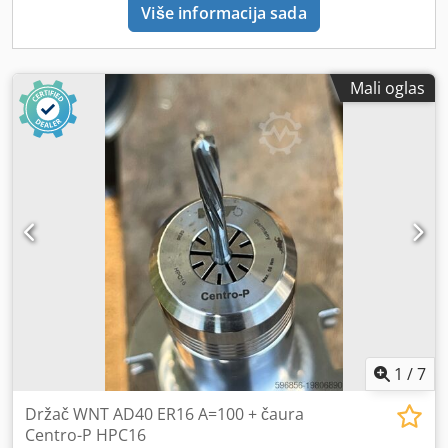
Više informacija sada
Mali oglas
1
/
7
Držač WNT AD40 ER16 A=100 + čaura
Centro-P HPC16