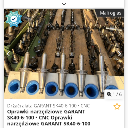
Mali oglas
1
/
6
Držači alata GARANT SK40-6-100 • CNC
Oprawki narzędziowe GARANT
SK40-6-100 • CNC
Oprawki
narzędziowe GARANT SK40-6-100