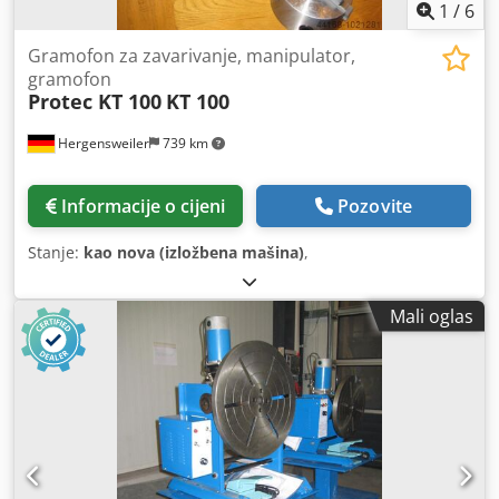
1
/
6
Gramofon za zavarivanje, manipulator,
gramofon
Protec KT 100
KT 100
Hergensweiler
739 km
Informacije o cijeni
Pozovite
Stanje:
kao nova (izložbena mašina)
,
Mali oglas