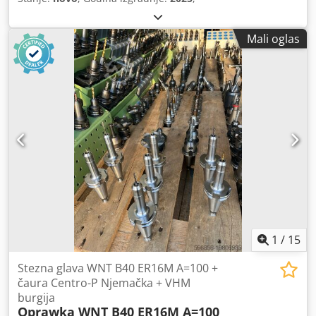
Mali oglas
1
/
15
Stezna glava WNT B40 ER16M A=100 +
čaura Centro-P Njemačka + VHM
burgija
Oprawka WNT B40 ER16M A=100