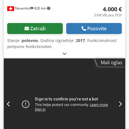
4.000 €
Neuenhof
826 km
EXW VB plus PDV
Zatraži
Pozovite
Stanje:
polovno
, Godina izgradnje:
2017
, Funkcionalnost:
potpuno funkcionalan
,
Mali oglas