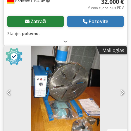
32.000 €
Borken
1.194 km
fiksna cijena plus PDV
Zatraži
Pozovite
Stanje:
polovno
,
Mali oglas