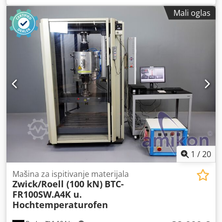
Mali oglas
1
/
20
Mašina za ispitivanje materijala
Zwick/Roell (100 kN)
BTC-
FR100SW.A4K u.
Hochtemperaturofen