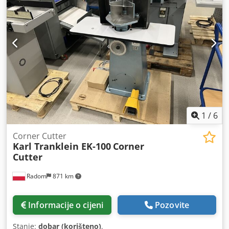
1
/
6
Corner Cutter
Karl Tranklein EK-100
Corner
Cutter
Radom
871 km
Informacije o cijeni
Pozovite
Stanje:
dobar (korišteno)
,