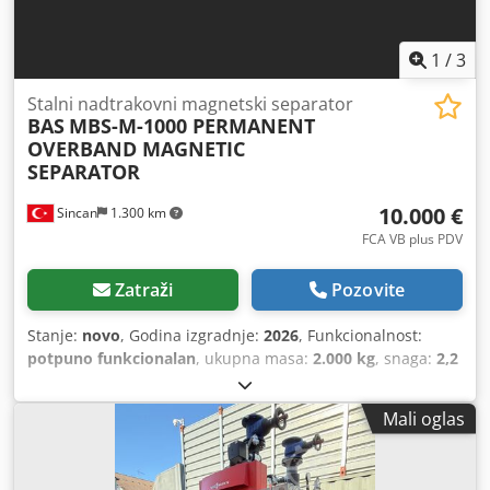
1
/
3
Stalni nadtrakovni magnetski separator
BAS
MBS-M-1000 PERMANENT
OVERBAND MAGNETIC
SEPARATOR
10.000 €
Sincan
1.300 km
FCA VB plus PDV
Zatraži
Pozovite
Stanje:
novo
, Godina izgradnje:
2026
, Funkcionalnost:
potpuno funkcionalan
, ukupna masa:
2.000 kg
, snaga:
2,2
kW (2,99 KS)
,
Mali oglas