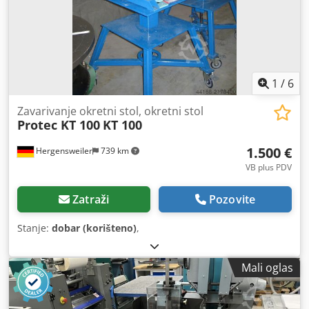
1
/
6
Zavarivanje okretni stol, okretni stol
Protec KT 100
KT 100
1.500 €
Hergensweiler
739 km
VB plus PDV
Zatraži
Pozovite
Stanje:
dobar (korišteno)
,
Mali oglas