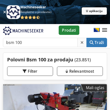
Machineseeker
U aplikaciju
Besplatno u prodavnici
Prodati
Traži
Polovni Bsm 100 za prodaju
(23.851)
Filter
Relevantnost
Mali oglas