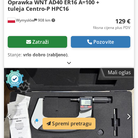
Oprawka WNT AD40 ER16 A=100 +
tuleja Centro-P HPC16
129 €
Wymysłów
908 km
fiksna cijena plus PDV
Zatraži
Pozovite
Stanje:
vrlo dobro (rabljeno)
,
Mali oglas
Spremi pretragu