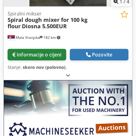
1
/
4
Spiralni mikser
Spiral dough mixer for 100 kg
flour
Diosna 5.500EUR
Mala Vranjska
182 km
Informacije o cijeni
Pozovite
Stanje:
skoro nov (polovno)
,