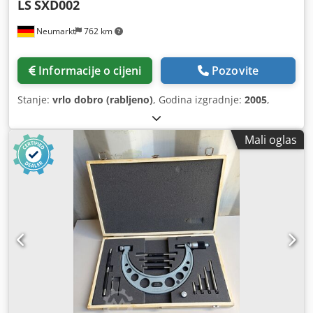
LS
SXD002
Neumarkt
762 km
Informacije o cijeni
Pozovite
Stanje:
vrlo dobro (rabljeno)
, Godina izgradnje:
2005
,
Mali oglas