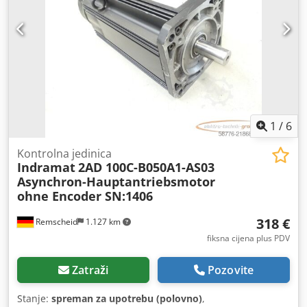
1
/
6
Kontrolna jedinica
Indramat
2AD 100C-B050A1-AS03
Asynchron-Hauptantriebsmotor
ohne Encoder SN:1406
318 €
Remscheid
1.127 km
fiksna cijena plus PDV
Zatraži
Pozovite
Stanje:
spreman za upotrebu (polovno)
,