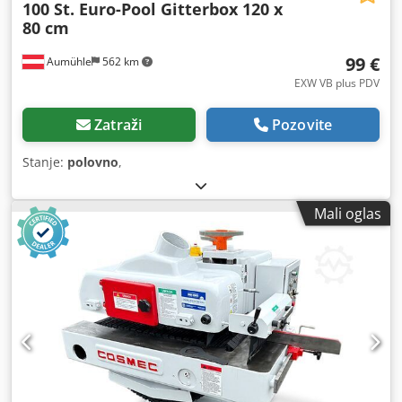
100 St. Euro-Pool Gitterbox 120 x
80 cm
99 €
Aumühle
562 km
EXW VB plus PDV
Zatraži
Pozovite
Stanje:
polovno
,
Mali oglas