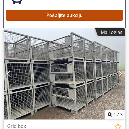
Pošaljite aukciju
Mali oglas
1
/
3
Grid box