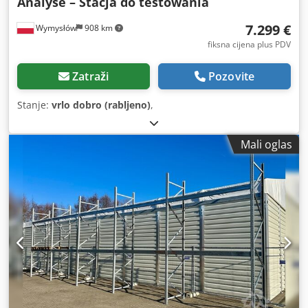
Analyse – Stacja do testowania
7.299 €
Wymysłów
908 km
fiksna cijena plus PDV
Zatraži
Pozovite
Stanje:
vrlo dobro (rabljeno)
,
Mali oglas