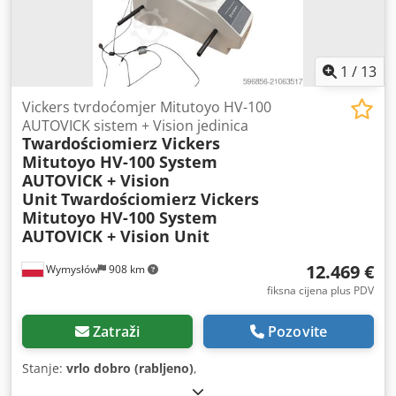
1
/
13
Vickers tvrdoćomjer Mitutoyo HV-100
AUTOVICK sistem + Vision jedinica
Twardościomierz Vickers
Mitutoyo HV-100 System
AUTOVICK + Vision
Unit
Twardościomierz Vickers
Mitutoyo HV-100 System
AUTOVICK + Vision Unit
12.469 €
Wymysłów
908 km
fiksna cijena plus PDV
Zatraži
Pozovite
Stanje:
vrlo dobro (rabljeno)
,