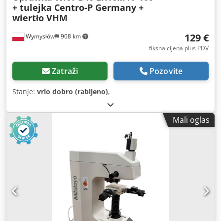
+ tulejka Centro-P Germany +
wiertło VHM
129 €
Wymysłów
908 km
fiksna cijena plus PDV
Zatraži
Pozovite
Stanje:
vrlo dobro (rabljeno)
,
Mali oglas