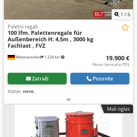
1
/
6
Paletni regali
100 lfm. Palettenregale für
Außenbereich
H: 4,5m , 3000 kg
Fachlast , FVZ
19.900 €
Wietmarschen
1.228 km
fiksna cijena plus PDV
Zatraži
Pozovite
Stanje:
novo
,
Mali oglas