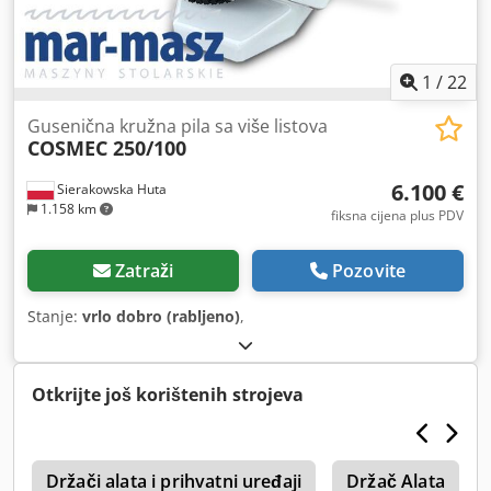
1
/
22
Gusenična kružna pila sa više listova
COSMEC 250/100
6.100 €
Sierakowska Huta
1.158 km
fiksna cijena plus PDV
Zatraži
Pozovite
Stanje:
vrlo dobro (rabljeno)
,
Otkrijte još korištenih strojeva
i
Držači alata i prihvatni uređaji
Držač Alata