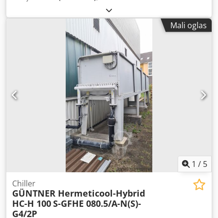
Mali oglas
1
/
5
Chiller
GÜNTNER Hermeticool-Hybrid
HC-H 100
S-GFHE 080.5/A-N(S)-
G4/2P