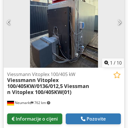
1
/
10
Viessmann Vitoplex 100/405 kW
Viessmann Vitoplex
100/405KW/0136/012,5
Viessman
n Vitoplex 100/405KW(01)
Neumarkt
762 km
Informacije o cijeni
Pozovite