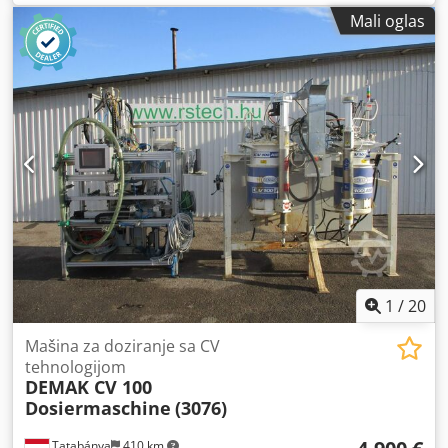
Mali oglas
1
/
20
Mašina za doziranje sa CV
tehnologijom
DEMAK CV 100
Dosiermaschine
(3076)
Tatabánya
410 km