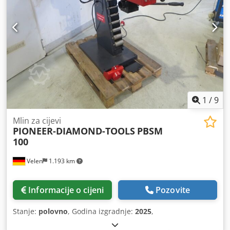
1
/
9
Mlin za cijevi
PIONEER-DIAMOND-TOOLS
PBSM
100
Velen
1.193 km
Informacije o cijeni
Pozovite
Stanje:
polovno
, Godina izgradnje:
2025
,