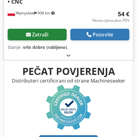
• CNC
54 €
Wymysłów
908 km
fiksna cijena plus PDV
Zatraži
Pozovite
Stanje:
vrlo dobro (rabljeno)
,
PEČAT POVJERENJA
Distributeri certificirani od strane Machineseeker