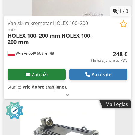
1
/
3
Vanjski mikrometar HOLEX 100–200
mm
HOLEX 100–200 mm
HOLEX 100–
200 mm
248 €
Wymysłów
908 km
fiksna cijena plus PDV
Zatraži
Pozovite
Stanje:
vrlo dobro (rabljeno)
,
Mali oglas