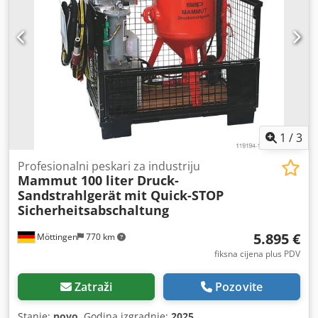
1
/
3
Profesionalni peskari za industriju
Mammut 100 liter Druck-
Sandstrahlgerät
mit Quick-STOP
Sicherheitsabschaltung
5.895 €
Möttingen
770 km
fiksna cijena plus PDV
Zatraži
Pozovite
Stanje:
novo
, Godina izgradnje:
2025
,