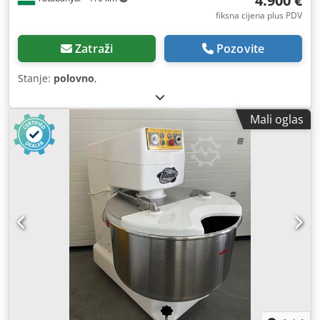
4.900 €
fiksna cijena plus PDV
Zatraži
Pozovite
Stanje:
polovno
,
Mali oglas