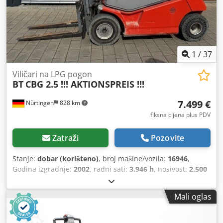
1
/
37
Viličari na LPG pogon
BT
CBG 2.5 !!! AKTIONSPREIS !!!
7.499 €
Nürtingen
828 km
fiksna cijena plus PDV
Zatraži
Pozovite
Stanje:
dobar (korišteno)
, broj mašine/vozila:
16946
,
Godina izgradnje:
2002
, radni sati:
3.946 h
, nosivost:
2.500
kg
, visina podizanja:
5.000 mm
, slobodno podizanje:
1.680
mm
, središte tereta:
500 mm
, vrsta goriva:
plin
, vrsta
Mali oglas
jarbola:
triplex
, građevinska visina:
2.340 mm
, duljina
vilica:
1.200 mm
, dimenzija prednje gume:
7.00-12
,
dimenzija stražnje gume:
5.00-10 (mit Federung)
, ukupna