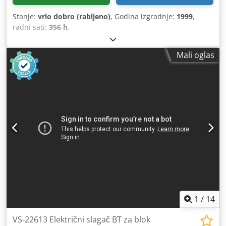
Stanje:
vrlo dobro (rabljeno)
, Godina izgradnje:
1999
,
radni sati:
356 h
,
Mali oglas
1
/
14
VS-22613 Električni slagač BT za blok