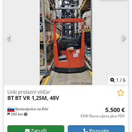
1
/
6
Uski prolazni viličar
BT
BT VR 1,25M, 48V
5.500 €
Kostanjevica na Krki
280 km
EXW fiksna cijena plus PDV
Zatraži
Pozovite