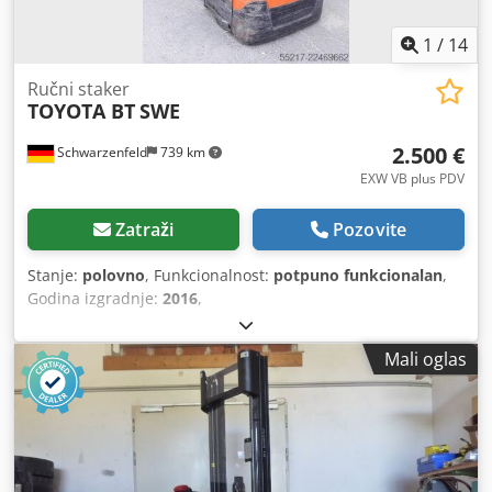
1
/
14
Ručni staker
TOYOTA BT
SWE
2.500 €
Schwarzenfeld
739 km
EXW VB plus PDV
Zatraži
Pozovite
Stanje:
polovno
, Funkcionalnost:
potpuno funkcionalan
,
Godina izgradnje:
2016
,
Mali oglas