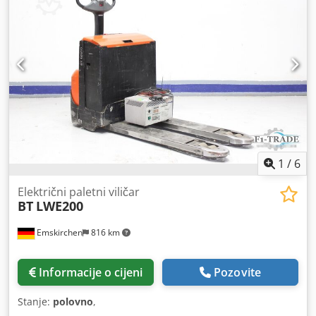
masa:
4.280 kg
, Oprema:
kabina
,
1
/
6
Električni paletni viličar
BT
LWE200
Emskirchen
816 km
Informacije o cijeni
Pozovite
Stanje:
polovno
,