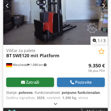
1
/
3
Viličar za palete
BT
SWE120 mit Platform
9.350 €
Meschede
1.088 km
VB plus PDV
Zatraži
Pozovite
Stanje:
polovno
, Funkcionalnost:
potpuno funkcionalan
,
Godina izgradnje:
2025
, nosivost:
1.200 kg
, visina
podizanja:
3.700 mm
, slobodno podizanje:
120 mm
,
građevinska visina:
1.830 mm
, duljina vilica:
1.150 mm
,