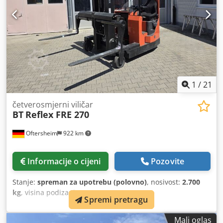
1
/
21
četverosmjerni viličar
BT
Reflex FRE 270
Oftersheim
922 km
Informacije o cijeni
Pozovite
Stanje:
spreman za upotrebu (polovno)
, nosivost:
2.700
kg
, visina podizanja:
6.300 mm
,
Spremi pretragu
Mali oglas