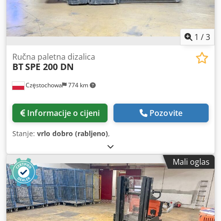
1
/
3
Ručna paletna dizalica
BT
SPE 200 DN
Częstochowa
774 km
Informacije o cijeni
Pozovite
Stanje:
vrlo dobro (rabljeno)
,
Mali oglas