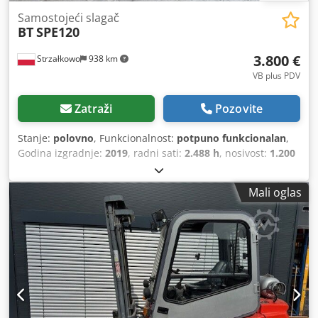
Samostojeći slagač
BT
SPE120
3.800 €
Strzałkowo
938 km
VB plus PDV
Zatraži
Pozovite
Stanje:
polovno
, Funkcionalnost:
potpuno funkcionalan
,
Godina izgradnje:
2019
, radni sati:
2.488 h
, nosivost:
1.200
kg
, visina podizanja:
4.500 mm
, slobodno podizanje:
17.674 mm
, vrsta goriva:
električni
, vrsta jarbola:
triplex
,
Mali oglas
građevinska visina:
2.112 mm
, vrsta pogona:
Elektro
,