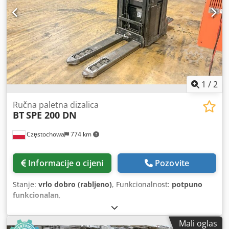
1
/
2
Ručna paletna dizalica
BT
SPE 200 DN
Częstochowa
774 km
Informacije o cijeni
Pozovite
Stanje:
vrlo dobro (rabljeno)
, Funkcionalnost:
potpuno
funkcionalan
,
Mali oglas