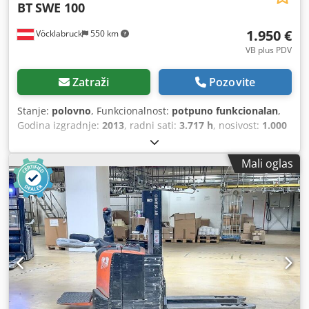
BT
SWE 100
1.950 €
Vöcklabruck
550 km
VB plus PDV
Zatraži
Pozovite
Stanje:
polovno
, Funkcionalnost:
potpuno funkcionalan
,
Godina izgradnje:
2013
, radni sati:
3.717 h
, nosivost:
1.000
kg
, visina podizanja:
2.700 mm
, vrsta goriva:
električni
,
vrsta jarbola:
dupleks
, građevinska visina:
1.850 mm
,
Mali oglas
duljina vilica:
1.150 mm
, vrsta pogona:
Elektro
,