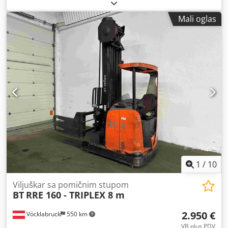
Mali oglas
1
/
10
Viljuškar sa pomičnim stupom
BT
RRE 160 - TRIPLEX 8 m
2.950 €
Vöcklabruck
550 km
VB plus PDV