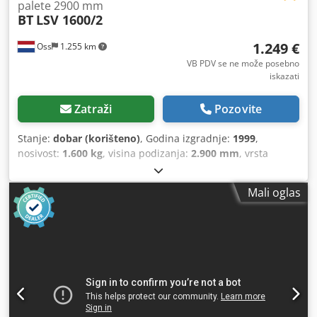
palete 2900 mm
BT
LSV 1600/2
1.249 €
Oss
1.255 km
VB PDV se ne može posebno
iskazati
Zatraži
Pozovite
Stanje:
dobar (korišteno)
, Godina izgradnje:
1999
,
nosivost:
1.600 kg
, visina podizanja:
2.900 mm
, vrsta
goriva:
električni
, vrsta jarbola:
dupleks
, građevinska
visina:
2.000 mm
, prazna masa:
1.300 kg
,
Mali oglas