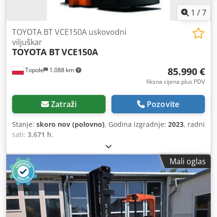
1
/
7
TOYOTA BT VCE150A uskovodni
viljuškar
TOYOTA BT
VCE150A
85.990 €
Topole
1.088 km
fiksna cijena plus PDV
Zatraži
Pozovite
Stanje:
skoro nov (polovno)
, Godina izgradnje:
2023
, radni
sati:
3.671 h
,
Mali oglas