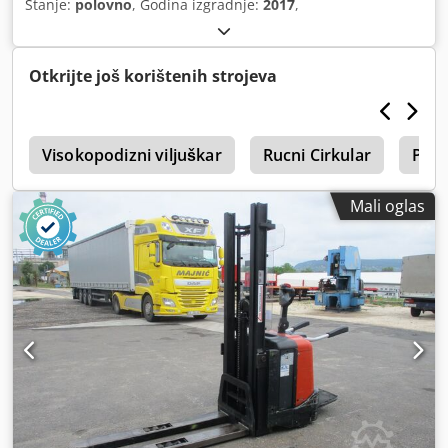
Stanje:
polovno
, Godina izgradnje:
2017
,
Otkrijte još korištenih strojeva
č
Visokopodizni viljuškar
Rucni Cirkular
Plas
Mali oglas