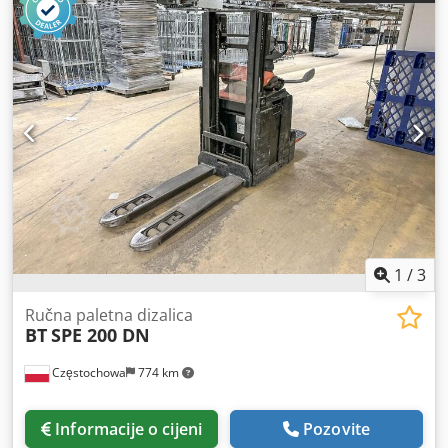
1
/
3
Ručna paletna dizalica
BT
SPE 200 DN
Częstochowa
774 km
Informacije o cijeni
Pozovite