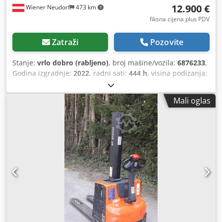
12.900 €
Wiener Neudorf
473 km
fiksna cijena plus PDV
Zatraži
Pozovite
Stanje:
vrlo dobro (rabljeno)
, broj mašine/vozila:
6876233
,
Godina izgradnje:
2022
, radni sati:
444 h
, visina podizanja:
2.500 mm
, slobodno podizanje:
1.360 mm
, vrsta goriva:
električni
, vrsta jarbola:
dupleks
, kapacitet baterije:
210
Mali oglas
Ah
, duljina vilica:
1.200 mm
,