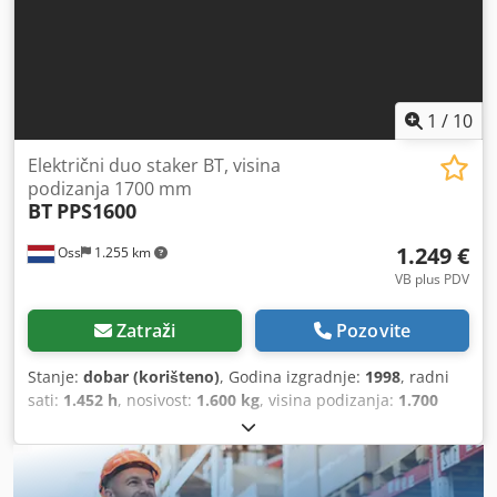
1
/
10
Električni duo staker BT, visina
podizanja 1700 mm
BT
PPS1600
1.249 €
Oss
1.255 km
VB plus PDV
Zatraži
Pozovite
Stanje:
dobar (korišteno)
, Godina izgradnje:
1998
, radni
sati:
1.452 h
, nosivost:
1.600 kg
, visina podizanja:
1.700
mm
, vrsta goriva:
električni
, vrsta jarbola:
dupleks
, prazna
masa:
850 kg
, prijeđeni kilometri:
1.452 km
,