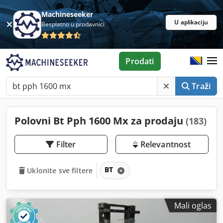
Machineseeker
U aplikaciju
Besplatno u prodavnici
Prodati
Traži
Polovni Bt Pph 1600 Mx za prodaju
(183)
Filter
Relevantnost
BT
Uklonite sve filtere
Mali oglas