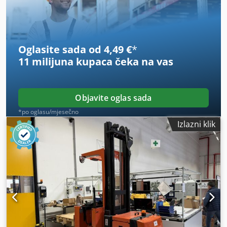
Oglasite sada od 4,49 €
*
11 milijuna kupaca
čeka na vas
Objavite oglas sada
*po oglasu/mjesečno
Izlazni klik