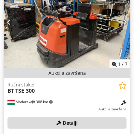
1
/
7
Aukcija završena
Ručni staker
BT
TSE 300
Mađarska
388 km
Aukcija završena
Detalji