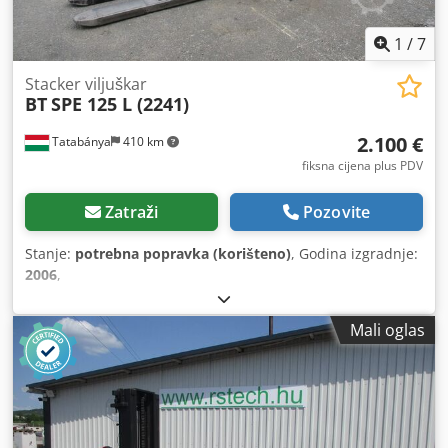
1
/
7
Stacker viljuškar
BT
SPE 125 L (2241)
2.100 €
Tatabánya
410 km
fiksna cijena plus PDV
Zatraži
Pozovite
Stanje:
potrebna popravka (korišteno)
, Godina izgradnje:
2006
,
Mali oglas