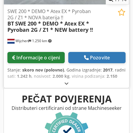
SWE 200 * DEMO * Atex EX * Pyroban
2G / Z1 * NOVA baterija !!
BT
SWE 200 * DEMO * Atex EX *
Pyroban 2G / Z1 * NEW battery !!
Wijchen
1.250 km
Informacije o cijeni
Pozovite
Stanje:
skoro nov (polovno)
, Godina izgradnje:
2017
, radni
sati:
1.242 h
, nosivost:
2.000 kg
, visina podizanja:
2.150
mm
, vrsta goriva:
električni
, vrsta jarbola:
dupleks
,
građevinska visina:
1.750 mm
,
PEČAT POVJERENJA
Distributeri certificirani od strane Machineseeker