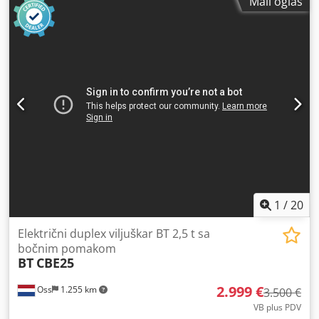
Mali oglas
1
/
20
Električni duplex viljuškar BT 2,5 t sa
bočnim pomakom
BT
CBE25
2.999 €
Oss
1.255 km
3.500 €
VB plus PDV