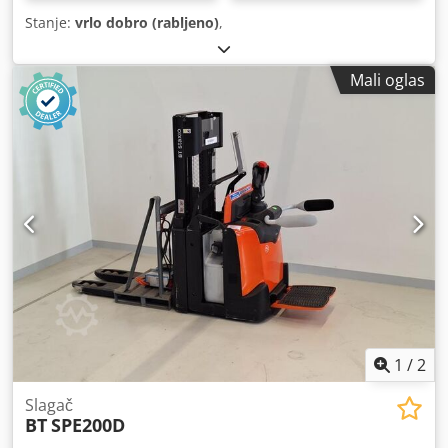
Stanje:
vrlo dobro (rabljeno)
,
Mali oglas
1
/
2
Slagač
BT
SPE200D