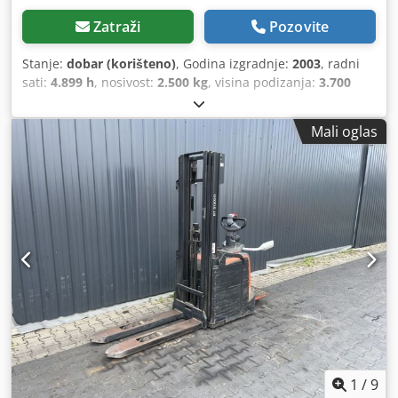
Zatraži
Pozovite
Stanje:
dobar (korišteno)
, Godina izgradnje:
2003
, radni
sati:
4.899 h
, nosivost:
2.500 kg
, visina podizanja:
3.700
mm
, vrsta goriva:
električni
, vrsta jarbola:
dupleks
,
građevinska visina:
2.480 mm
, prijeđeni kilometri:
4.899
Mali oglas
km
,
1
/
9