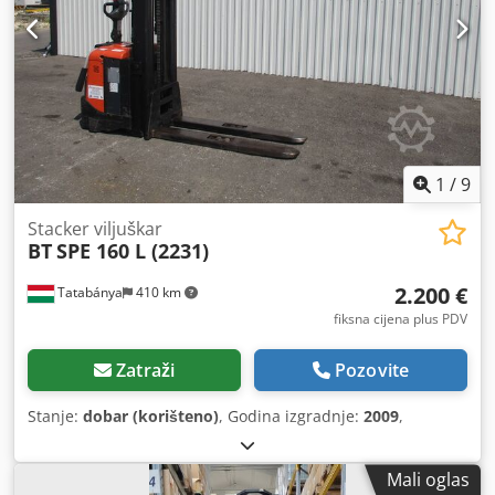
1
/
9
Stacker viljuškar
BT
SPE 160 L (2231)
2.200 €
Tatabánya
410 km
fiksna cijena plus PDV
Zatraži
Pozovite
Stanje:
dobar (korišteno)
, Godina izgradnje:
2009
,
Mali oglas