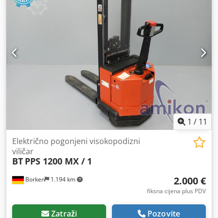
1
/
11
Električno pogonjeni visokopodizni
viličar
BT
PPS 1200 MX / 1
2.000 €
Borken
1.194 km
fiksna cijena plus PDV
Zatraži
Pozovite