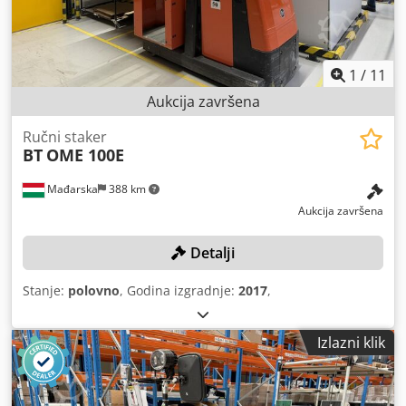
1
/
11
Aukcija završena
Ručni staker
BT
OME 100E
Mađarska
388 km
Aukcija završena
Detalji
Stanje:
polovno
, Godina izgradnje:
2017
,
Izlazni klik