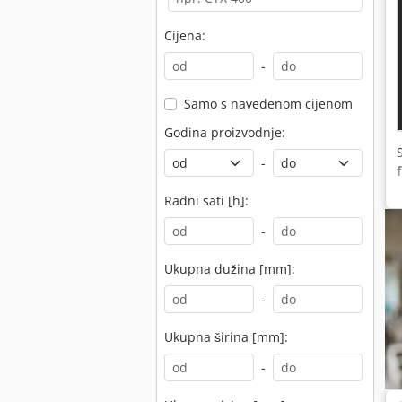
Cijena:
-
Samo s navedenom cijenom
Godina proizvodnje:
-
Radni sati [h]:
-
Ukupna dužina [mm]:
-
Ukupna širina [mm]:
-