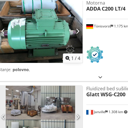
Motorna
ADDA
C200 LT/4
Tönisvorst
1.175 k
1
/
4
Stanje:
polovno
,
Fluidized bed sušili
Glatt
WSG-C200
Janville
1.308 km