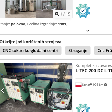
1
/
15
Stanje:
polovno
, Godina izgradnje:
1989
,
Otkrijte još korištenih strojeva
CNC tokarsko-glodalni centri
Struganje
Cnc Fr
Komplet za zavariv
L-TEC 200 DC
L-T
Konin
926 km