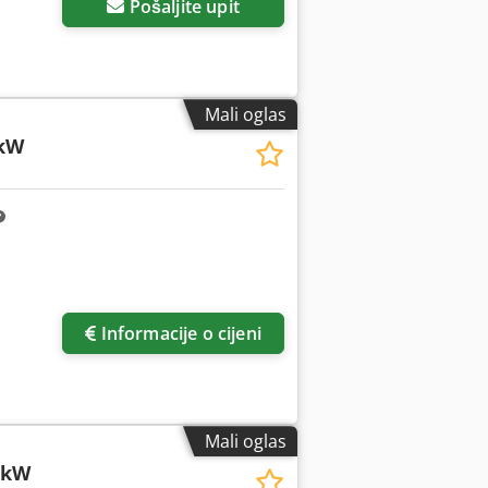
Pošaljite upit
Mali oglas
3kW
Informacije o cijeni
Mali oglas
3kW