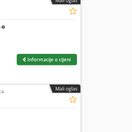
Mali oglas
m
Informacije o cijeni
Mali oglas
ca