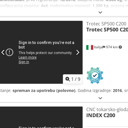
konfiguracija osovina:
4x4
, maksimalna nosivost:
1.200 kg
, prazna 
kočenje motorom
, kabina vozača:
dnevna kabina
, tip prijenosa:
hi
čelik
, Oprema:
ABS, dodatna svjetla, elektronički program stabilno
Trotec SP500 C200
maglenke, pogon na sve točkove, tempomat
,
Trotec
SP500 C2
Italija
974 km
1
/
9
Stanje:
spreman za upotrebu (polovno)
, Godina izgradnje:
2016
, s
CNC tokarsko-gloda
INDEX
C200