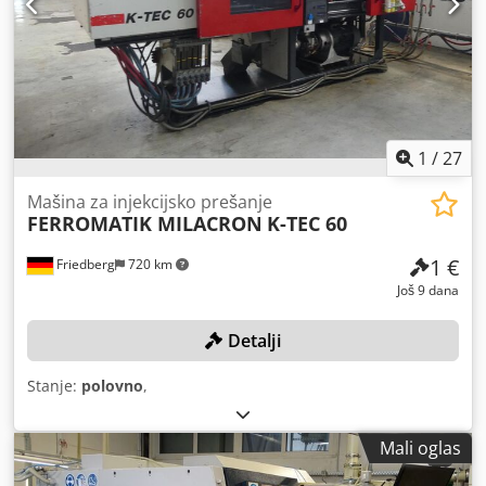
1
/
27
Mašina za injekcijsko prešanje
FERROMATIK MILACRON
K-TEC 60
1 €
Friedberg
720 km
Još 9 dana
Detalji
Stanje:
polovno
,
Mali oglas