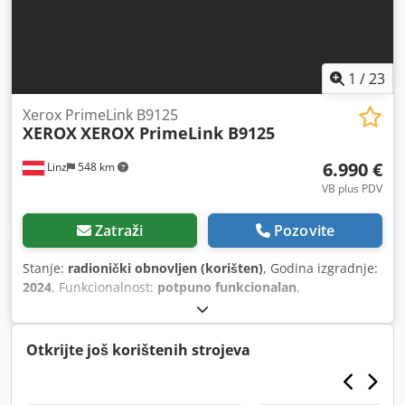
1
/
23
Xerox PrimeLink B9125
XEROX
XEROX PrimeLink B9125
6.990 €
Linz
548 km
VB plus PDV
Zatraži
Pozovite
Stanje:
radionički obnovljen (korišten)
, Godina izgradnje:
2024
, Funkcionalnost:
potpuno funkcionalan
,
Otkrijte još korištenih strojeva