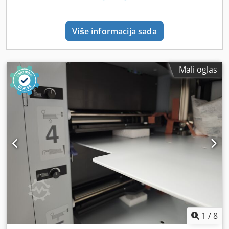
Više informacija sada
Mali oglas
1
/
8