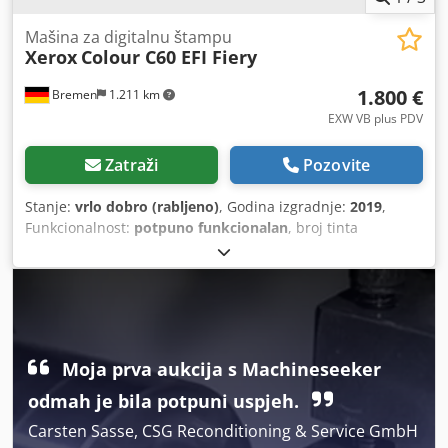
Mašina za digitalnu štampu
Xerox
Colour C60 EFI Fiery
1.800 €
Bremen
1.211 km
EXW VB plus PDV
Zatraži
Pozovite
Stanje:
vrlo dobro (rabljeno)
, Godina izgradnje:
2019
,
Funkcionalnost:
potpuno funkcionalan
, broj tinta
kartridža:
4
, godina posljednjeg generalnog remonta:
2025
,
vrsta ulazne struje:
Klima uređaj
, ukupna masa:
350 kg
,
Oprema:
auto dupleks, dvostrani
,
Moja prva aukcija s Machineseeker
odmah je bila potpuni uspjeh.
Carsten Sasse, CSG Reconditioning & Service GmbH