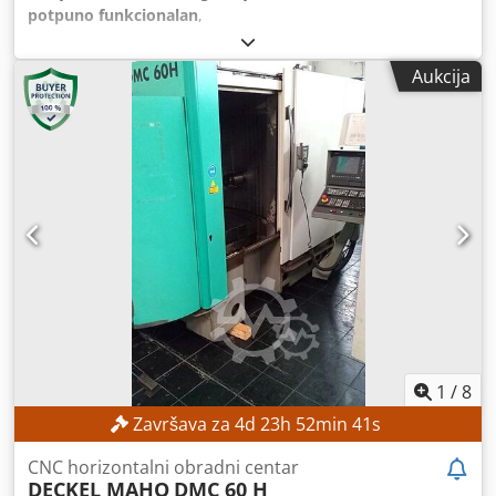
potpuno funkcionalan
,
Aukcija
1
/
8
Završava za
4
d
23
h
52
min
38
s
CNC horizontalni obradni centar
DECKEL MAHO
DMC 60 H