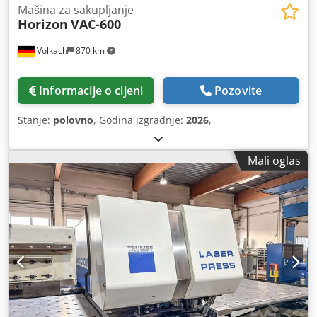
Mašina za sakupljanje
Horizon
VAC-600
Volkach
870 km
Informacije o cijeni
Pozovite
Stanje:
polovno
, Godina izgradnje:
2026
,
Mali oglas