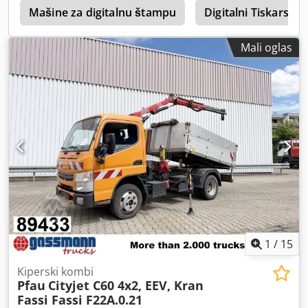
c
Mašine za digitalnu štampu
Digitalni Tiskarski S
Mali oglas
1
/
15
Kiperski kombi
Pfau
Cityjet C60 4x2, EEV, Kran
Fassi Fassi F22A.0.21