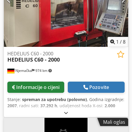
1
/
8
HEDELIUS C60 - 2000
HEDELIUS
C60 - 2000
Njemačka
974 km
Informacije o cijeni
Pozovite
Stanje:
spreman za upotrebu (polovno)
, Godina izgradnje:
2007
, radni sati:
37.292 h
, udaljenost hoda X-osi:
2.000
mm
, Y osi hod:
620 mm
, udaljenost hoda Z-osi:
520 mm
,
proizvođač kontrolera:
HEIDENHAIN
, model kontrolera:
Mali oglas
iTNC 530
, ukupna masa:
10.500 kg
, maksimalna brzina
vretena:
8.000 okret/min
, snaga motora vretena:
18.500