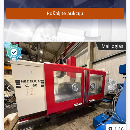
Pošaljite aukciju
Mali oglas
1
/
6