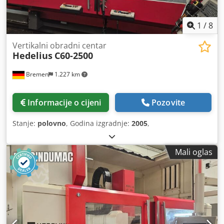
1
/
8
Vertikalni obradni centar
Hedelius
C60-2500
Bremen
1.227 km
Informacije o cijeni
Pozovite
Stanje:
polovno
, Godina izgradnje:
2005
,
Mali oglas