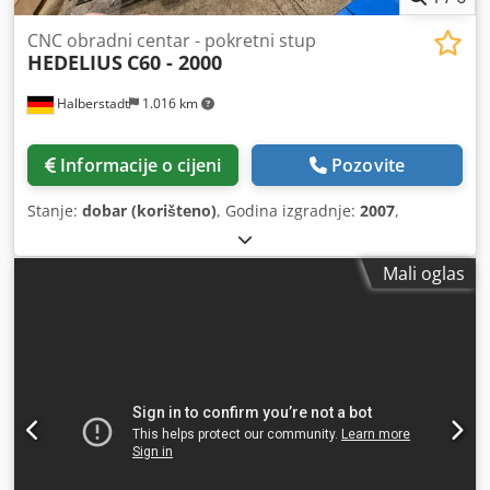
CNC obradni centar - pokretni stup
HEDELIUS
C60 - 2000
Halberstadt
1.016 km
Informacije o cijeni
Pozovite
Stanje:
dobar (korišteno)
, Godina izgradnje:
2007
,
Mali oglas