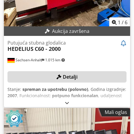
1
/
6
Aukcija završena
Putujuća stubna glodalica
HEDELIUS
C60 - 2000
Sachsen-Anhalt
1.015 km
Detalji
Stanje:
spreman za upotrebu (polovno)
, Godina izgradnje:
2007
, Funkcionalnost:
potpuno funkcionalan
, udaljenost
hoda X-osi:
2.000 mm
, Y osi hod:
620 mm
, udaljenost hoda
Z-osi:
520 mm
, maksimalna težina obratka:
2.000 kg
,
Mali oglas
model kontrolera:
Heidenhain iTNC 530
,