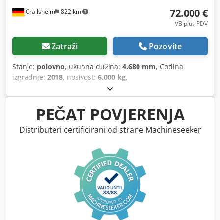
tokarenja iznad klizne ležaje:
400 mm
, Oprema:
72.000 €
Crailsheim
822 km
dokumentacija / priručnik
,
VB plus PDV
Zatraži
Pozovite
Stanje:
polovno
, ukupna dužina:
4.680 mm
, Godina
izgradnje:
2018
, nosivost:
6.000 kg
,
PEČAT POVJERENJA
Distributeri certificirani od strane Machineseeker