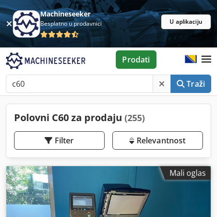
Machineseeker
U aplikaciju
Besplatno u prodavnici
Prodati
Traži
Polovni C60 za prodaju
(255)
Filter
Relevantnost
Mali oglas