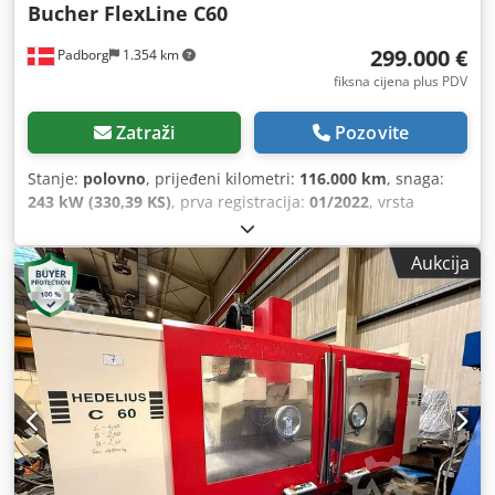
Bucher FlexLine C60
299.000 €
Padborg
1.354 km
fiksna cijena plus PDV
Zatraži
Pozovite
Stanje:
polovno
, prijeđeni kilometri:
116.000 km
, snaga:
243 kW (330,39 KS)
, prva registracija:
01/2022
, vrsta
goriva:
dizel
, ukupna masa:
18.000 kg
, konfiguracija
osovina:
2 osovine
, boja:
narandžasta
, tip prijenosa:
Aukcija
automatski
, emisijska klasa:
Euro 6
, Oprema:
ABS,
elektronički program stabilnosti (ESP), klima-uređaj
,