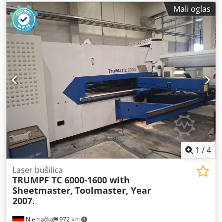
Mali oglas
1
/
4
Laser bušilica
TRUMPF TC 6000-1600 with
Sheetmaster,
Toolmaster, Year
2007.
Njemačka
972 km