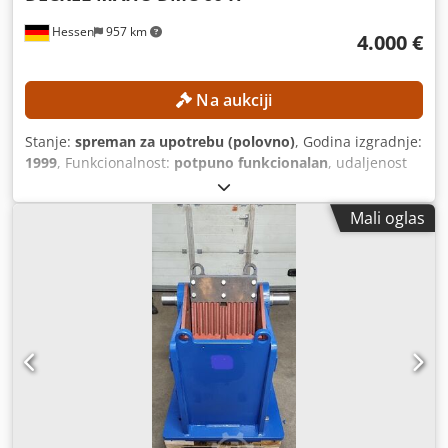
Hessen
957 km
4.000 €
Na aukciji
Stanje:
spreman za upotrebu (polovno)
, Godina izgradnje:
1999
, Funkcionalnost:
potpuno funkcionalan
, udaljenost
hoda X-osi:
600 mm
, Y osi hod:
560 mm
, udaljenost hoda
Z-osi:
560 mm
, maksimalna težina obratka:
600 kg
, broj
Mali oglas
mjesta u spremniku alata:
60
, kut zakretanja osi C (maks.):
360 °
,