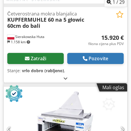
1
/
29
Četverostrana mokra blanjalica
KUPFERMUHLE 60 na 5 głowic
60cm do bali
15.920 €
Sierakowska Huta
1.158 km
fiksna cijena plus PDV
Zatraži
Pozovite
Stanje:
vrlo dobro (rabljeno)
,
Mali oglas