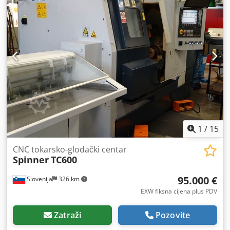
1
/
15
CNC tokarsko-glodački centar
Spinner
TC600
95.000 €
Slovenija
326 km
EXW fiksna cijena plus PDV
Zatraži
Pozovite