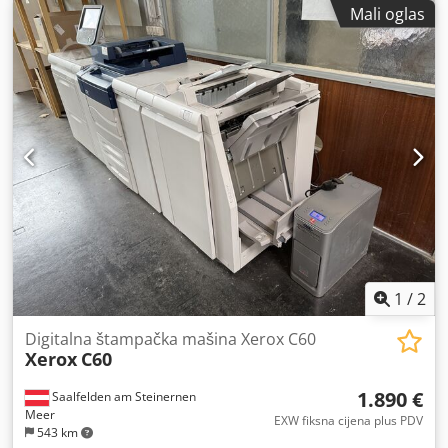
Mali oglas
1
/
2
Digitalna štampačka mašina Xerox C60
Xerox
C60
1.890 €
Saalfelden am Steinernen
Meer
EXW fiksna cijena plus PDV
543 km