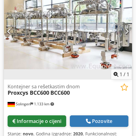
1
/
1
Kontejner sa rešetkastim dnom
Proxcys BCC600
BCC600
Solingen
1.133 km
Informacije o cijeni
Pozovite
Stanje:
novo
, Godina izgradnje:
2020
, Funkcionalnost: