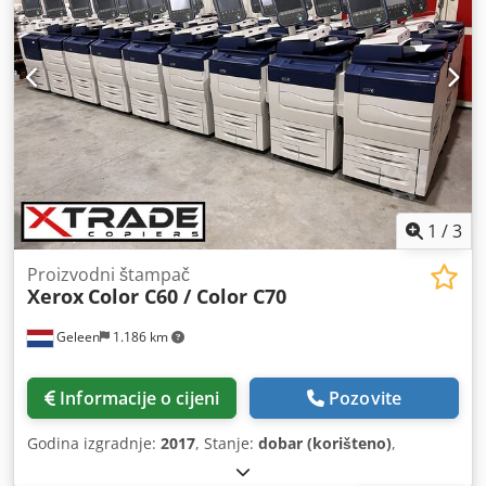
1
/
3
Proizvodni štampač
Xerox
Color C60 / Color C70
Geleen
1.186 km
Informacije o cijeni
Pozovite
Godina izgradnje:
2017
, Stanje:
dobar (korišteno)
,