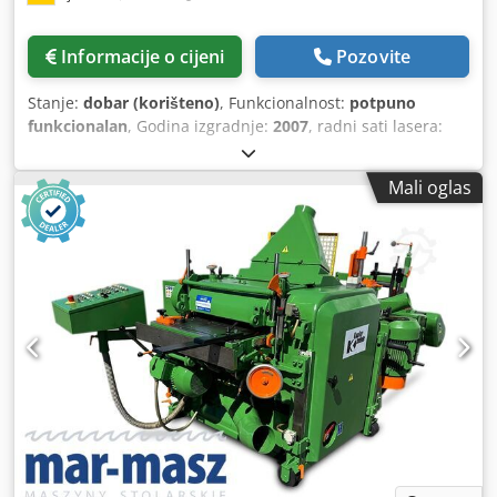
Informacije o cijeni
Pozovite
Stanje:
dobar (korišteno)
, Funkcionalnost:
potpuno
funkcionalan
, Godina izgradnje:
2007
, radni sati lasera:
27.000 h
,
Mali oglas