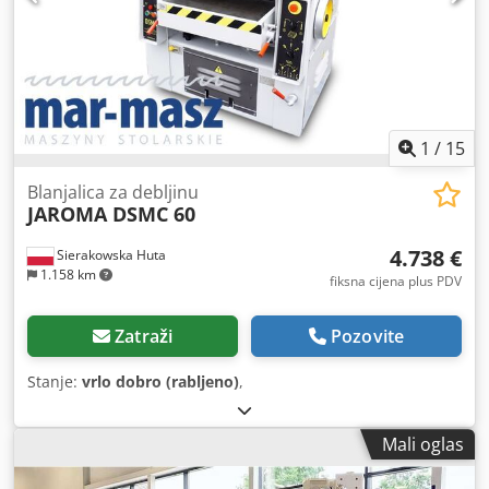
1
/
15
Blanjalica za debljinu
JAROMA DSMC 60
4.738 €
Sierakowska Huta
1.158 km
fiksna cijena plus PDV
Zatraži
Pozovite
Stanje:
vrlo dobro (rabljeno)
,
Mali oglas