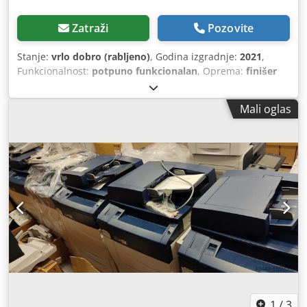
Zatraži
Pozovite
Stanje:
vrlo dobro (rabljeno)
, Godina izgradnje:
2021
,
Funkcionalnost:
potpuno funkcionalan
, Oprema:
finišer
brošura, raster slike procesor
,
Mali oglas
1
/
3