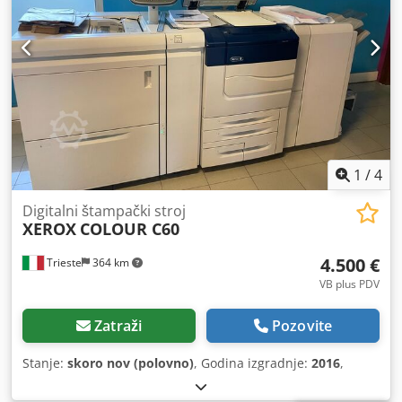
1
/
4
Digitalni štampački stroj
XEROX
COLOUR C60
4.500 €
Trieste
364 km
VB plus PDV
Zatraži
Pozovite
Stanje:
skoro nov (polovno)
, Godina izgradnje:
2016
,