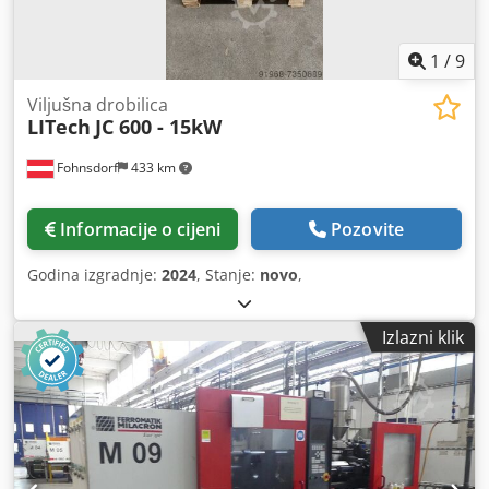
1
/
9
Viljušna drobilica
LITech
JC 600 - 15kW
Fohnsdorf
433 km
Informacije o cijeni
Pozovite
Godina izgradnje:
2024
, Stanje:
novo
,
Izlazni klik