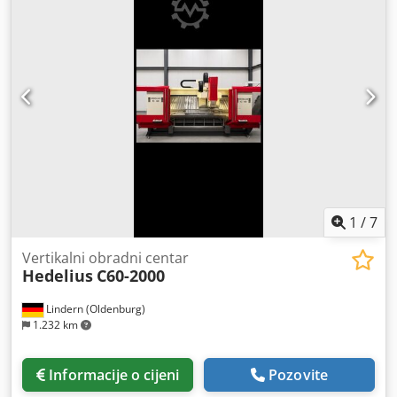
W
, broj mjesta u spremniku alata:
30
, težina alata:
8.500 g
,
broj osovina:
3
,
1
/
7
Vertikalni obradni centar
Hedelius
C60-2000
Lindern (Oldenburg)
1.232 km
Informacije o cijeni
Pozovite