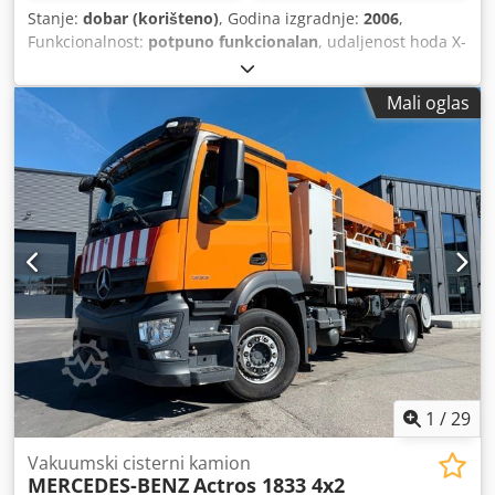
Stanje:
dobar (korišteno)
, Godina izgradnje:
2006
,
Funkcionalnost:
potpuno funkcionalan
, udaljenost hoda X-
osi:
2.000 mm
, Y osi hod:
620 mm
, udaljenost hoda Z-osi:
520 mm
, brzi pomjeraj X-os:
40 m/min
, brzi hod Y-osi:
40
Mali oglas
m/min
, brzi hod Z-osi:
40 m/min
, nazivna (prividna) snaga:
25 kVA
, proizvođač kontrolera:
Heidenhain
, model
kontrolera:
ITNC 530
, Oprema:
beskonačno promjenjiva
brzina rotacije, dokumentacija / priručnik, transportni
transporter čipsa
,
1
/
29
Vakuumski cisterni kamion
MERCEDES-BENZ
Actros 1833 4x2