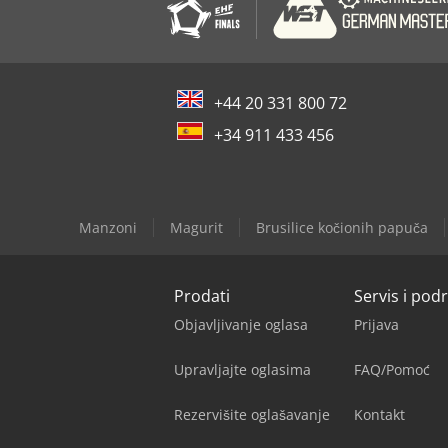
+44 20 331 800 72
+34 911 433 456
Manzoni
Magurit
Brusilice kočionih papuča
Prodati
Servis i pod
Objavljivanje oglasa
Prijava
Upravljajte oglasima
FAQ/Pomoć
Rezervišite oglašavanje
Kontakt