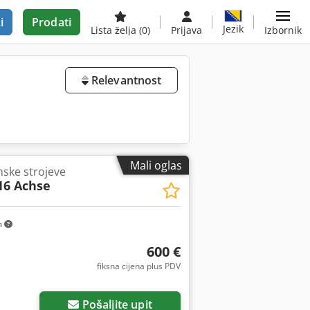
i
Prodati
Jezik
Lista želja
(0)
Prijava
Izbornik
Relevantnost
Mali oglas
nske strojeve
16 Achse
m
600 €
fiksna cijena plus PDV
Pošaljite upit