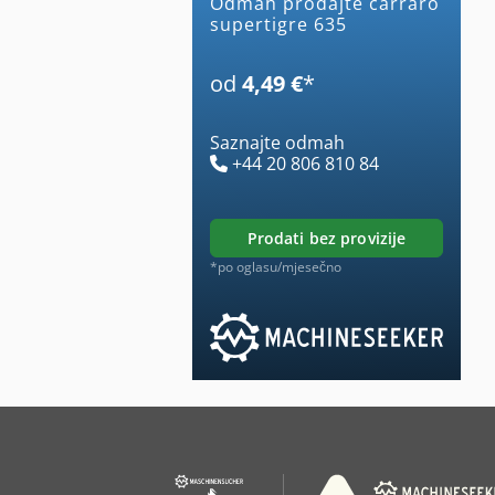
Odmah prodajte carraro
supertigre 635
od
4,49 €
*
Saznajte odmah
+44 20 806 810 84
prodati bez provizije
*po oglasu/mjesečno