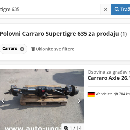
Traž
Polovni Carraro Supertigre 635 za prodaju
(1)
Carraro
Uklonite sve filtere
Osovina za građevi
Carraro
Axle 26.
Wendelstein
784 k
1
/
14