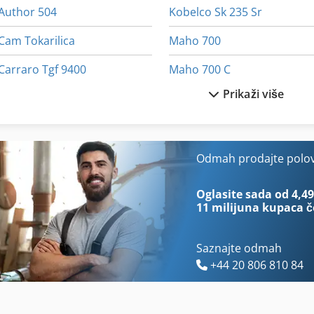
Author 504
Kobelco Sk 235 Sr
Cam Tokarilica
Maho 700
Carraro Tgf 9400
Maho 700 C
Prikaži više
Cnc Tokarilica S Pulta Vreteno
Migatronic 273 I
Cts
Migatronic 445
Deckel Maho Dmc 635 V
Ransomes 350 D
Odmah prodajte polo
Deckel Maho Dmc 835 V
Ravo 560
Oglasite sada od 4,49
11 milijuna kupaca
č
Saznajte odmah
+44 20 806 810 84