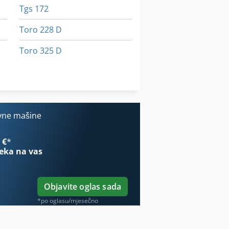
Tgs 172
Toro 228 D
Toro 325 D
Toro 3280 D
Turbo Crpke
vne mašine
 €
*
eka na vas
Objavite oglas sada
*po oglasu/mjesečno