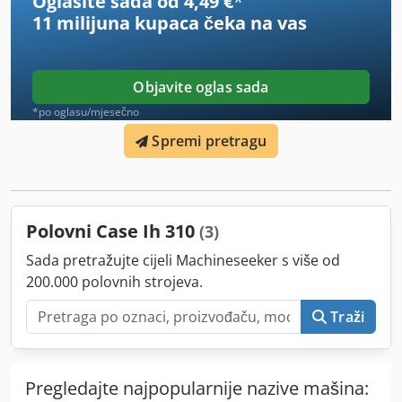
Oglasite sada od 4,49 €
*
11 milijuna kupaca
čeka na vas
Objavite oglas sada
*po oglasu/mjesečno
Spremi pretragu
Polovni Case Ih 310
(3)
Sada pretražujte cijeli Machineseeker s više od
200.000 polovnih strojeva.
Traži
Pregledajte najpopularnije nazive mašina: