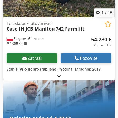
1
/
18
Teleskopski utovarivač
Case IH JCB Manitou
742 Farmlift
54.280 €
Smętowo Graniczne
1.098 km
VB plus PDV
Zatraži
Pozovite
Stanje:
vrlo dobro (rabljeno)
, Godina izgradnje:
2018
,