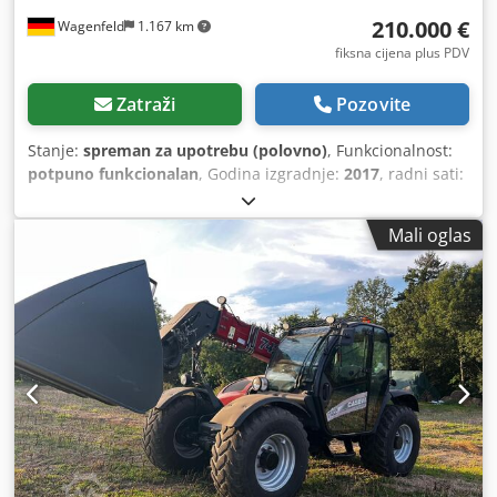
210.000 €
Wagenfeld
1.167 km
fiksna cijena plus PDV
Zatraži
Pozovite
Stanje:
spreman za upotrebu (polovno)
, Funkcionalnost:
potpuno funkcionalan
, Godina izgradnje:
2017
, radni sati:
1.706 h
, snaga:
366 kW (497,62 KS)
, vrsta goriva:
dizel
,
maksimalna brzina:
30 km/h
, prva registracija:
07/2017
,
Mali oglas
sljedeći pregled (TÜV):
07/2026
, dimenzija stražnje gume:
500/85 R24
, broj mašine/vozila:
YHG233775
, Oprema:
kabina, klima-uređaj, kvačilo prikolice, rasvjeta, repa
rezač
,