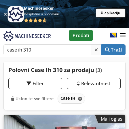
Machineseeker
U aplikaciju
Besplatno u prodavnici
Prodati
Traži
Polovni Case Ih 310 za prodaju
(3)
Filter
Relevantnost
Case IH
Uklonite sve filtere
Mali oglas