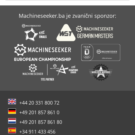
Case Ih Maxxum 5140
Machineseeker.ba je zvanični sponzor:
Case Ih Mx 110
Case Ih Mx 230
+44 20 331 800 72
+49 201 857 861 0
+49 201 857 861 80
+34 911 433 456