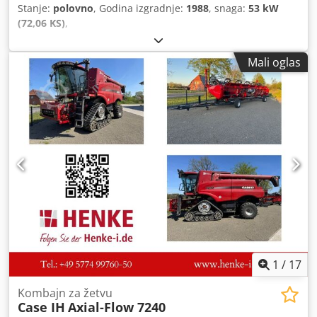
Stanje:
polovno
, Godina izgradnje:
1988
, snaga:
53 kW
(72,06 KS)
,
Mali oglas
1
/
17
Kombajn za žetvu
Case IH
Axial-Flow 7240