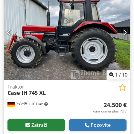
1
/
10
Traktor
Case IH
745 XL
24.500 €
Prüm
1.101 km
fiksna cijena plus PDV
Zatraži
Pozovite