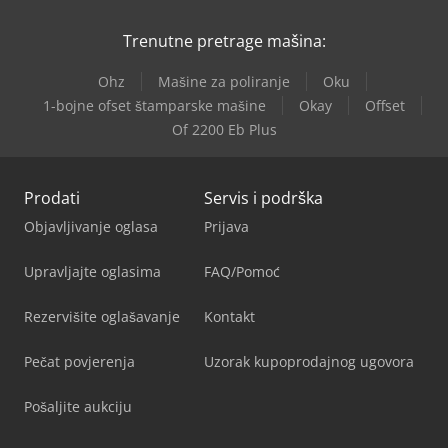
Trenutne pretrage mašina:
Ohz
Mašine za poliranje
Oku
1-bojne ofset štamparske mašine
Okay
Offset
Of 2200 Eb Plus
Prodati
Servis i podrška
Objavljivanje oglasa
Prijava
Upravljajte oglasima
FAQ/Pomoć
Rezervišite oglašavanje
Kontakt
Pečat povjerenja
Uzorak kupoprodajnog ugovora
Pošaljite aukciju