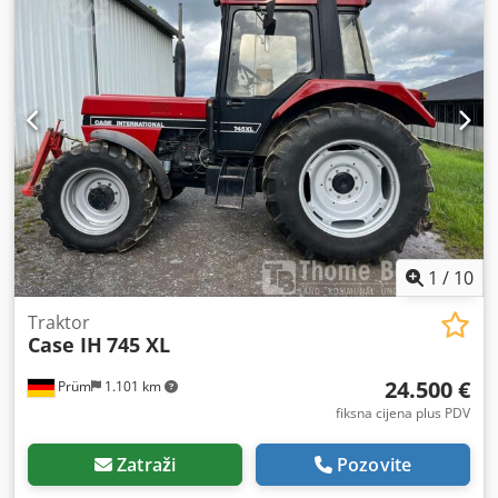
1
/
10
Traktor
Case IH
745 XL
24.500 €
Prüm
1.101 km
fiksna cijena plus PDV
Zatraži
Pozovite