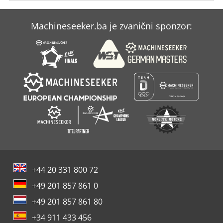
Case Ih Maxxum 140
Machineseeker.ba je zvanični sponzor:
Case Ih Maxxum 5120
Case Ih Maxxum 5140
+44 20 331 800 72
+49 201 857 861 0
+49 201 857 861 80
+34 911 433 456