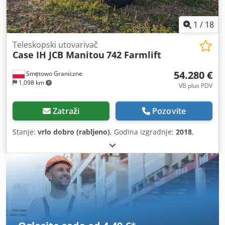
1
/
18
Teleskopski utovarivač
Case IH JCB Manitou
742 Farmlift
54.280 €
Smętowo Graniczne
1.098 km
VB plus PDV
Zatraži
Pozovite
Stanje:
vrlo dobro (rabljeno)
, Godina izgradnje:
2018
,