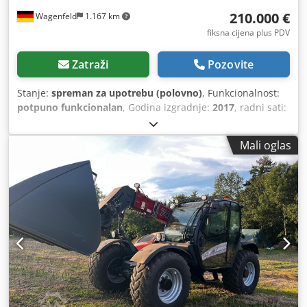
210.000 €
Wagenfeld
1.167 km
fiksna cijena plus PDV
Zatraži
Pozovite
Stanje:
spreman za upotrebu (polovno)
, Funkcionalnost:
potpuno funkcionalan
, Godina izgradnje:
2017
, radni sati:
1.706 h
, snaga:
366 kW (497,62 KS)
, vrsta goriva:
dizel
,
maksimalna brzina:
30 km/h
, prva registracija:
07/2017
,
Mali oglas
sljedeći pregled (TÜV):
07/2026
, dimenzija stražnje gume:
500/85 R24
, broj mašine/vozila:
YHG233775
, Oprema:
kabina, klima-uređaj, kvačilo prikolice, rasvjeta, repa
rezač
,