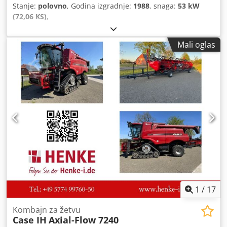
Stanje:
polovno
, Godina izgradnje:
1988
, snaga:
53 kW
(72,06 KS)
,
Mali oglas
1
/
17
Kombajn za žetvu
Case IH
Axial-Flow 7240