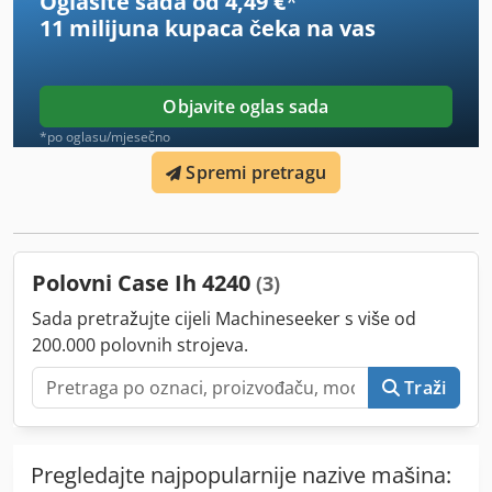
Oglasite sada od 4,49 €
*
11 milijuna kupaca
čeka na vas
Objavite oglas sada
*po oglasu/mjesečno
Spremi pretragu
Polovni Case Ih 4240
(3)
Sada pretražujte cijeli Machineseeker s više od
200.000 polovnih strojeva.
Traži
Pregledajte najpopularnije nazive mašina: