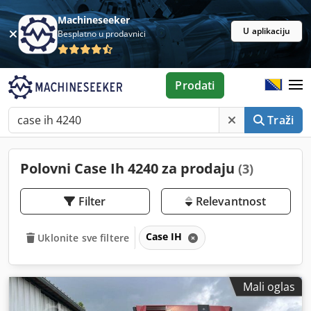
Machineseeker
U aplikaciju
Besplatno u prodavnici
Prodati
Traži
Polovni Case Ih 4240 za prodaju
(3)
Filter
Relevantnost
Case IH
Uklonite sve filtere
Mali oglas