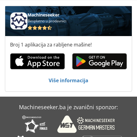
Maweg
Machineseeker
Besplatno u prodavnici
Mcfv
Mebusa
Broj 1 aplikacija za rabljene mašine!
Mikser
Safmig
Wabeco
Više informacija
Wema
Wemas
Machineseeker.ba je zvanični sponzor:
Wfl
Zamotajte