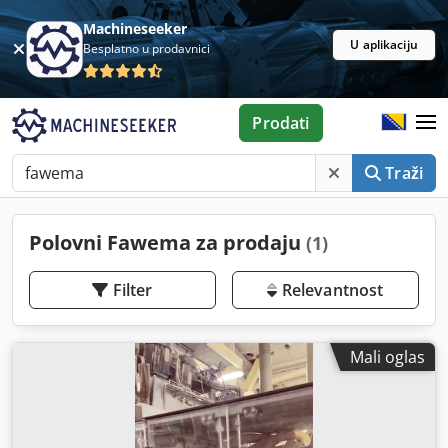
Machineseeker
U aplikaciju
Besplatno u prodavnici
Prodati
Traži
Polovni Fawema za prodaju
(1)
Filter
Relevantnost
Mali oglas