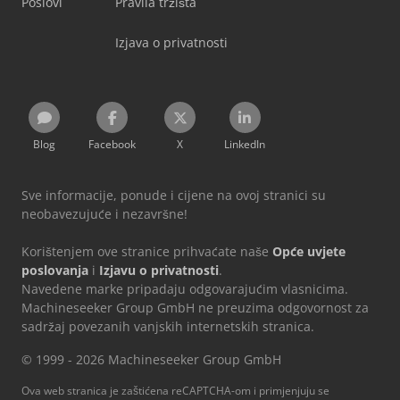
Poslovi
Pravila tržišta
Izjava o privatnosti
Blog
Facebook
X
LinkedIn
Sve informacije, ponude i cijene na ovoj stranici su
neobavezujuće i nezavršne!
Korištenjem ove stranice prihvaćate naše
Opće uvjete
poslovanja
i
Izjavu o privatnosti
.
Navedene marke pripadaju odgovarajućim vlasnicima.
Machineseeker Group GmbH ne preuzima odgovornost za
sadržaj povezanih vanjskih internetskih stranica.
© 1999 - 2026 Machineseeker Group GmbH
Ova web stranica je zaštićena reCAPTCHA-om i primjenjuju se