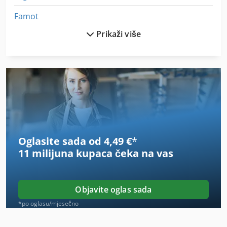
Famot
Prikaži više
Famup
Feler
Femi
Ferag
Fetzer
Oglasite sada od 4,49 €
*
Furnir Fuegemaschine
11 milijuna kupaca
čeka na vas
Fuw
Hmelj
Objavite oglas sada
Kamin
*po oglasu/mjesečno
Kontinuirani Mikser