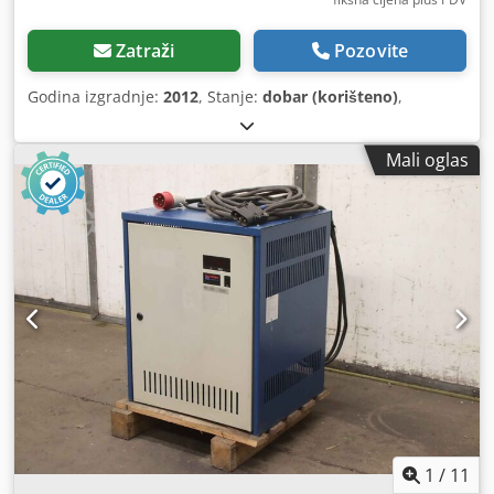
Zatraži
Pozovite
Godina izgradnje:
2012
, Stanje:
dobar (korišteno)
,
Mali oglas
1
/
11