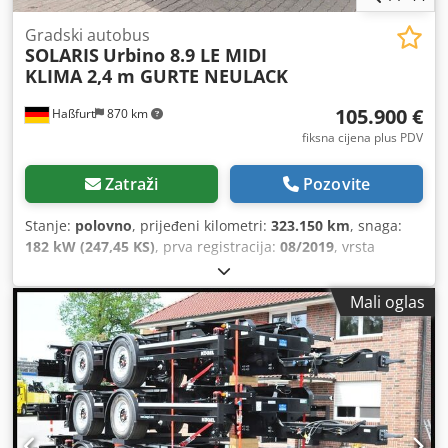
Gradski autobus
SOLARIS
Urbino 8.9 LE MIDI
KLIMA 2,4 m GURTE NEULACK
105.900 €
Haßfurt
870 km
fiksna cijena plus PDV
Zatraži
Pozovite
Stanje:
polovno
, prijeđeni kilometri:
323.150 km
, snaga:
182 kW (247,45 KS)
, prva registracija:
08/2019
, vrsta
goriva:
dizel
, broj sjedišta:
25
, tip prijenosa:
automatski
,
emisijska klasa:
Euro 6
, boja:
bijela
, kočnice:
retarder
,
Mali oglas
Oprema:
ABS, grijač za parkiranje, klima-uređaj
,