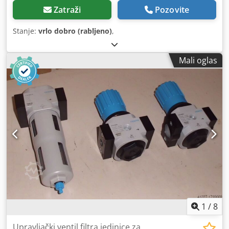
Zatraži
Pozovite
Stanje:
vrlo dobro (rabljeno)
,
Mali oglas
1
/
8
Upravljački ventil filtra jedinice za