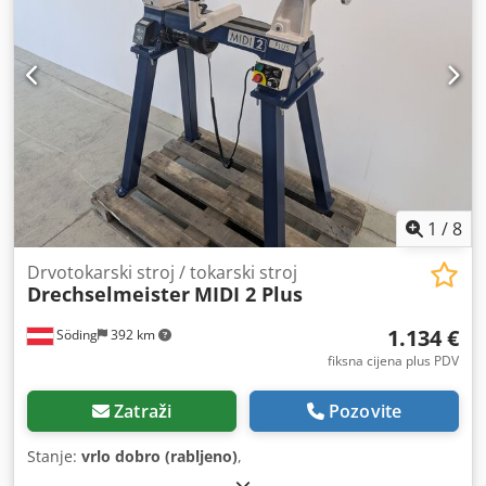
1
/
8
Drvotokarski stroj / tokarski stroj
Drechselmeister
MIDI 2 Plus
1.134 €
Söding
392 km
fiksna cijena plus PDV
Zatraži
Pozovite
Stanje:
vrlo dobro (rabljeno)
,