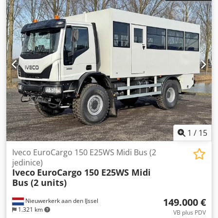
mm
, ukupna širina:
2.500 mm
, ukupna visina:
3.850 mm
,
Godina izgradnje:
2024
, Oprema:
klima-uređaj, pogon na
sve točkove
,
1
/
15
Iveco EuroCargo 150 E25WS Midi Bus (2
jedinice)
Iveco
EuroCargo 150 E25WS Midi
Bus (2 units)
149.000 €
Nieuwerkerk aan den IJssel
1.321 km
VB plus PDV