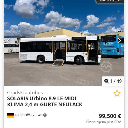
boja:
crna
, kabina vozača:
dnevna kabina
, emisijska klasa:
nijedan
, ovjes:
zrak
, dimenzija prednje gume:
385/55 22,5
,
dimenzija stražnje gume:
385/55 22,5
, Oprema:
ABS
,
1
/
49
Gradski autobus
SOLARIS
Urbino 8.9 LE MIDI
KLIMA 2,4 m GURTE NEULACK
99.500 €
Haßfurt
870 km
fiksna cijena plus PDV