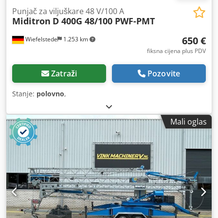
Punjač za viljuškare 48 V/100 A
Miditron
D 400G 48/100 PWF-PMT
650 €
Wiefelstede
1.253 km
fiksna cijena plus PDV
Zatraži
Pozovite
Stanje:
polovno
,
Mali oglas