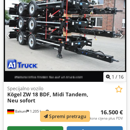
nijedan
, ovjes:
zrak
, dimenzija prednje gume:
385/55 22,5
,
dimenzija stražnje gume:
385/55 22,5
, Oprema:
ABS
,
1
/
16
Specijalno vozilo
Kögel
ZW 18 BDF, Midi Tandem,
Neu sofort
16.500 €
Bakum
1.205 km
Spremi pretragu
fiksna cijena plus PDV