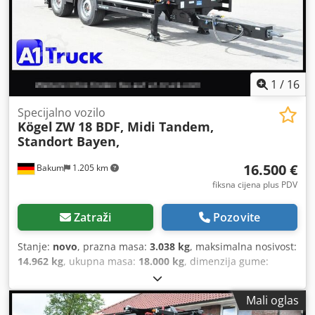
1
/
16
Specijalno vozilo
Kögel
ZW 18 BDF, Midi Tandem,
Standort Bayen,
16.500 €
Bakum
1.205 km
fiksna cijena plus PDV
Zatraži
Pozovite
Stanje:
novo
, prazna masa:
3.038 kg
, maksimalna nosivost:
14.962 kg
, ukupna masa:
18.000 kg
, dimenzija gume:
385/55 22,5
, stanje guma:
100 postotak
, konfiguracija
osovina:
2 osovine
, međuosovinski razmak:
6.260 mm
,
Mali oglas
boja:
crna
, kabina vozača:
dnevna kabina
, emisijska klasa: