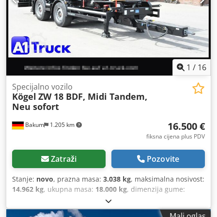
1
/
16
Specijalno vozilo
Kögel
ZW 18 BDF, Midi Tandem,
Neu sofort
16.500 €
Bakum
1.205 km
fiksna cijena plus PDV
Zatraži
Pozovite
Stanje:
novo
, prazna masa:
3.038 kg
, maksimalna nosivost:
14.962 kg
, ukupna masa:
18.000 kg
, dimenzija gume:
385/55 22,5
, stanje guma:
100 postotak
, konfiguracija
osovina:
2 osovine
, međuosovinski razmak:
6.260 mm
,
Mali oglas