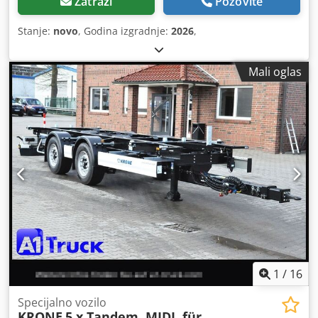
Zatraži
Pozovite
Stanje:
novo
, Godina izgradnje:
2026
,
Mali oglas
1
/
16
Specijalno vozilo
KRONE
5 x Tandem, MIDI, für