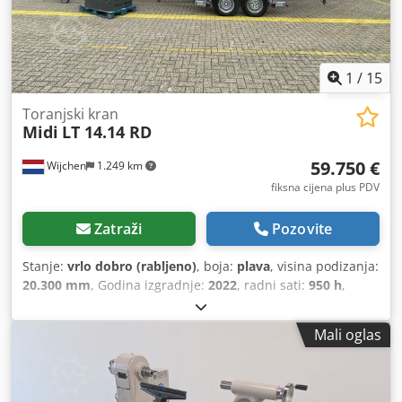
1
/
15
Toranjski kran
Midi
LT 14.14 RD
59.750 €
Wijchen
1.249 km
fiksna cijena plus PDV
Zatraži
Pozovite
Stanje:
vrlo dobro (rabljeno)
, boja:
plava
, visina podizanja:
20.300 mm
, Godina izgradnje:
2022
, radni sati:
950 h
,
Mali oglas