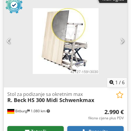
ukupna širina:
2.550 mm
, ovjes:
zrak
, dimenzija gume:
205
/ 65 / R17.5
, međuosovinski razmak:
8.740 mm
, boja:
siva
,
Godina izgradnje:
2023
,
1
/
6
Stol za podizanje sa okretnim max
R. Beck
HS 300 Midi Schwenkmax
2.990 €
Bitburg
1.080 km
fiksna cijena plus PDV