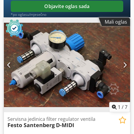
Objavite oglas sada
*po oglasu/mjesečno
Mali oglas
1
/
7
Servisna jedinica filter regulator ventila
Festo Santenberg
D-MIDI