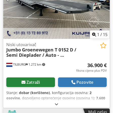
1
/
15
Niski utovarivač
Jumbo
Groenewegen T 0152 D /
Semi Dieplader / Auto - ...
36.900 €
TILBURG
1.272 km
fiksna cijena plus PDV
Zatraži
Pozovite
Stanje:
dobar (korišteno)
, konfiguracija osovina:
2
osovine
, dozvoljeno opterećenje osovine (osovina 1):
7.600
kg
, dozvoljeno opterećenje osovine (osovina 2):
7.600 kg
,
prva registracija:
05/2023
, ukupna dužina:
13.970 mm
,
Mali oglas