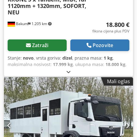
1120mm + 1320mm, SOFORT,
NEU
18.800 €
Bakum
1.205 km
fiksna cijena plus PDV
Zatraži
Pozovite
Stanje:
novo
, vrsta goriva:
dizel
, prazna masa:
1 kg
,
maksimalna nosivost:
17.999 kg
, ukupna masa:
18.000 kg
,
dimenzija gume:
385/55 22,5
, stanje guma:
100 postotak
,
konfiguracija osovina:
2 osovine
, boja:
crna
, kabina vozača:
Mali oglas
dnevna kabina
, emisijska klasa:
nijedan
, ovjes:
zrak
,
dimenzija prednje gume:
385/55 22,5
, dimenzija stražnje
gume:
385/55 22,5
, Oprema:
ABS
,