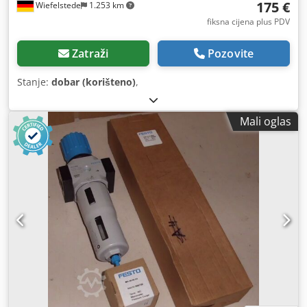
175 €
Wiefelstede
1.253 km
fiksna cijena plus PDV
Zatraži
Pozovite
Stanje:
dobar (korišteno)
,
Mali oglas