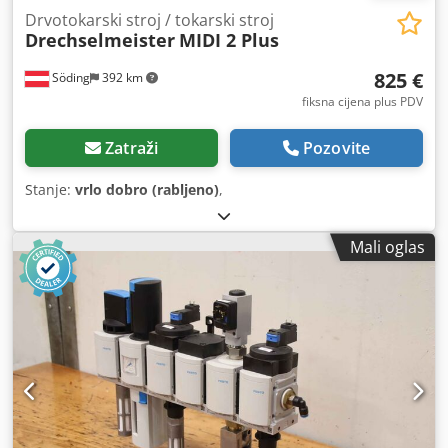
Drvotokarski stroj / tokarski stroj
Drechselmeister
MIDI 2 Plus
825 €
Söding
392 km
fiksna cijena plus PDV
Zatraži
Pozovite
Stanje:
vrlo dobro (rabljeno)
,
Mali oglas