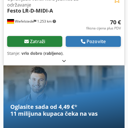
održavanje
Festo
LR-D-MIDI-A
70 €
Wiefelstede
1.253 km
fiksna cijena plus PDV
Zatraži
Pozovite
Stanje:
vrlo dobro (rabljeno)
,
Oglasite sada od 4,49 €
*
11 milijuna kupaca
čeka na vas