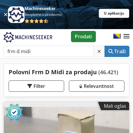
Machineseeker
U aplikaciju
Besplatno u prodavnici
Prodati
Traži
Polovni Frm D Midi za prodaju
(46.421)
Filter
Relevantnost
Mali oglas