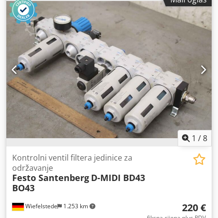
1
/
8
Kontrolni ventil filtera jedinice za
održavanje
Festo Santenberg
D-MIDI BD43
BO43
220 €
Wiefelstede
1.253 km
fiksna cijena plus PDV