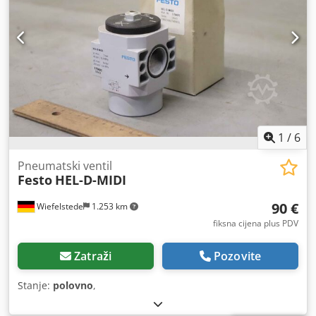
1
/
6
Pneumatski ventil
Festo
HEL-D-MIDI
90 €
Wiefelstede
1.253 km
fiksna cijena plus PDV
Zatraži
Pozovite
Stanje:
polovno
,