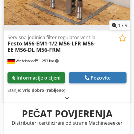
1
/
9
Servisna jedinica filter regulator ventila
Festo
MS6-EM1-1/2 M56-LFR M56-
EE M56-DL M56-FRM
Wiefelstede
1.253 km
Informacije o cijeni
Pozovite
Stanje:
vrlo dobro (rabljeno)
,
PEČAT POVJERENJA
Distributeri certificirani od strane Machineseeker