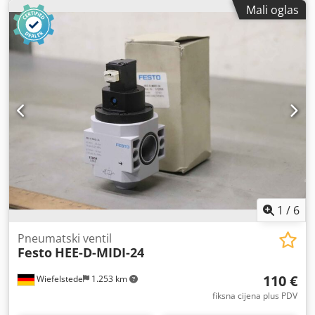
Mali oglas
1
/
6
Pneumatski ventil
Festo
HEE-D-MIDI-24
110 €
Wiefelstede
1.253 km
fiksna cijena plus PDV