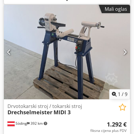
Mali oglas
1
/
9
Drvotokarski stroj / tokarski stroj
Drechselmeister
MIDI 3
1.292 €
Söding
392 km
fiksna cijena plus PDV