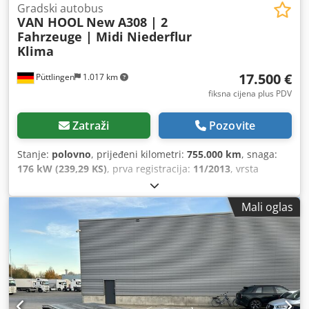
Gradski autobus
VAN HOOL
New A308 | 2
Fahrzeuge | Midi Niederflur
Klima
17.500 €
Püttlingen
1.017 km
fiksna cijena plus PDV
Zatraži
Pozovite
Stanje:
polovno
, prijeđeni kilometri:
755.000 km
, snaga:
176 kW (239,29 KS)
, prva registracija:
11/2013
, vrsta
goriva:
dizel
, broj sjedišta:
19
, tip prijenosa:
automatski
,
emisijska klasa:
Euro 5
, boja:
bijela
, kočnice:
retarder
,
Mali oglas
Oprema:
ABS, grijač za parkiranje, klima-uređaj
,