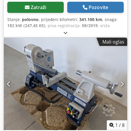
Zatraži
Pozovite
Stanje:
polovno
, prijeđeni kilometri:
341.100 km
, snaga:
182 kW (247,45 KS)
, prva registracija:
08/2019
, vrsta
goriva:
dizel
, broj sjedišta:
25
, tip prijenosa:
automatski
,
emisijska klasa:
Euro 6
, boja:
bijela
, kočnice:
retarder
,
Mali oglas
Oprema:
ABS, grijač za parkiranje, klima-uređaj
,
1
/
8