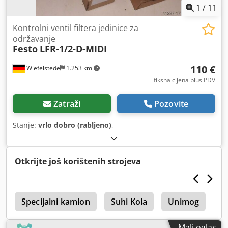
1
/
11
Kontrolni ventil filtera jedinice za
održavanje
Festo
LFR-1/2-D-MIDI
110 €
Wiefelstede
1.253 km
fiksna cijena plus PDV
Zatraži
Pozovite
Stanje:
vrlo dobro (rabljeno)
,
Otkrijte još korištenih strojeva
i
Specijalni kamion
Suhi Kola
Unimog
St
Mali oglas