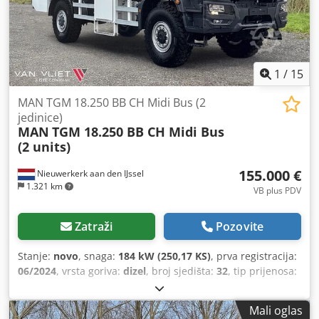
1
/
15
MAN TGM 18.250 BB CH Midi Bus (2
jedinice)
MAN
TGM 18.250 BB CH Midi Bus
(2 units)
155.000 €
Nieuwerkerk aan den IJssel
1.321 km
VB plus PDV
Zatraži
Pozovite
Stanje:
novo
, snaga:
184 kW (250,17 KS)
, prva registracija:
06/2024
, vrsta goriva:
dizel
, broj sjedišta:
32
, tip prijenosa:
automatski
, konfiguracija osovina:
4x4
, emisijska klasa:
Euro 3
, boja:
bijela
, ovjes:
čelik
, dimenzija gume:
14.00R20
,
Mali oglas
međuosovinski razmak:
4.500 mm
, ukupna dužina:
8.750