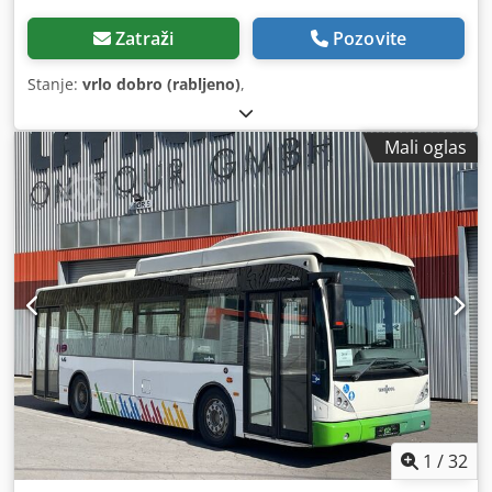
Zatraži
Pozovite
Stanje:
vrlo dobro (rabljeno)
,
Mali oglas
1
/
32