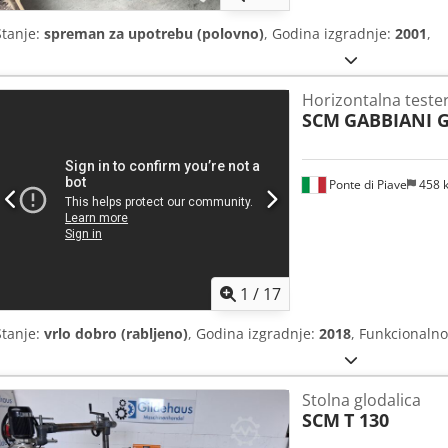
Stanje:
spreman za upotrebu (polovno)
, Godina izgradnje:
2001
,
Horizontalna teste
SCM
GABBIANI G
Ponte di Piave
458 
1
/
17
Stanje:
vrlo dobro (rabljeno)
, Godina izgradnje:
2018
, Funkcionalno
Stolna glodalica
SCM
T 130