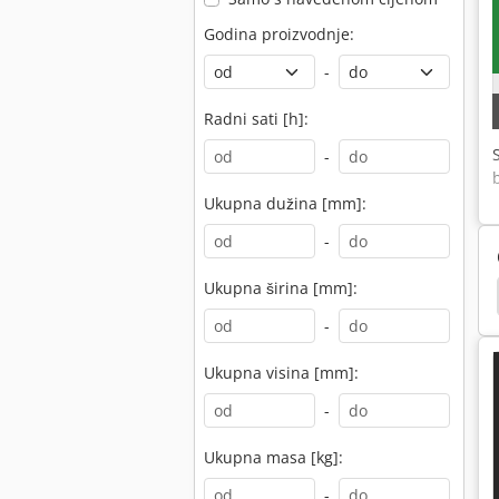
Godina proizvodnje:
-
Radni sati [h]:
-
Ukupna dužina [mm]:
-
Ukupna širina [mm]:
ax
Cnc Weeke
Biesse Rover 321 R
Weeke
-
Ukupna visina [mm]:
-
Ukupna masa [kg]:
-