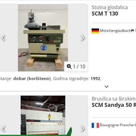
Stolna glodalica
SCM
T 130
Mönchengladbach
1
1
/
10
Stanje:
dobar (korišteno)
, Godina izgradnje:
1992
,
Brusilica sa široki
SCM
Sandya 50 
Bourgogne-Franche-