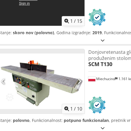
1
/
15
Stanje:
skoro nov (polovno)
, Godina izgradnje:
2019
, Funkcionalno
Donjovretenasta gl
produženim stolo
SCM
T130
Miechucino
1.161 
1
/
10
Stanje:
polovno
, Funkcionalnost:
potpuno funkcionalan
, prečnik v