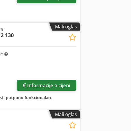
Mali oglas
ra
2 130
km
Informacije o cijeni
st:
potpuno funkcionalan
,
Mali oglas