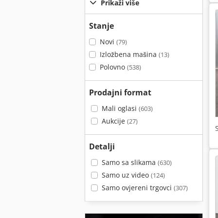
Prikaži više
Stanje
Novi
(79)
Izložbena mašina
(13)
Polovno
(538)
Prodajni format
Mali oglasi
(603)
Aukcije
(27)
Detalji
Samo sa slikama
(630)
Samo uz video
(124)
Samo ovjereni trgovci
(307)