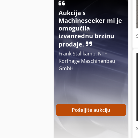
Aukcija s
Machineseeker mi je
omogućila
izvanrednu brzinu
prodaje.
Frank Stallkamp, NTF
Korfhage Maschinenbau
GmbH
Pošaljite aukciju