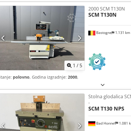
2000 SCM T130N
SCM
T130N
Bastogne
1.131 km
1
/
5
Stanje:
polovno
, Godina izgradnje:
2000
,
Stolna glodalica S
-
SCM
T130 NPS
Bad Honnef
1.081 