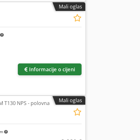
Mali oglas
Informacije o cijeni
Mali oglas
CM T130 NPS - polovna
km