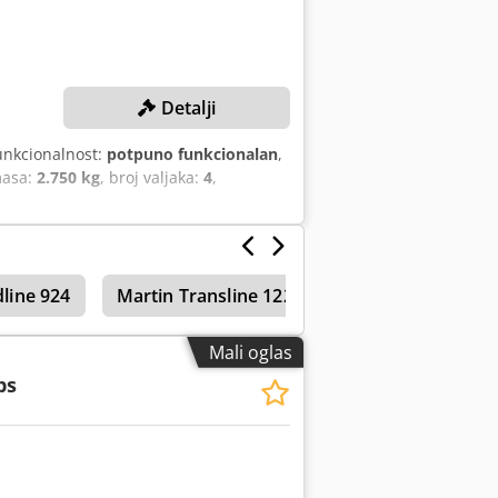
Detalji
unkcionalnost:
potpuno funkcionalan
,
masa:
2.750 kg
, broj valjaka:
4
,
line 924
Martin Transline 1228
Horizontalni obra
Mali oglas
ps