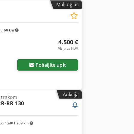
Mali oglas
.168 km
4.500 €
VB plus PDV
Pošaljite upit
Aukcija
m trakom
RR-RR 130
Comté
1.209 km