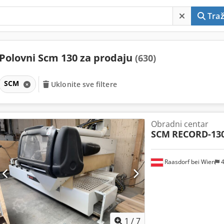
Traž
Polovni Scm 130 za prodaju
(630)
SCM
Uklonite sve filtere
Obradni centar
SCM
RECORD-130
Raasdorf bei Wien
4
1
/
7