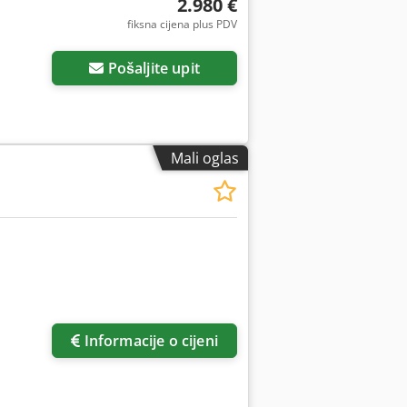
2.980 €
fiksna cijena plus PDV
Pošaljite upit
Mali oglas
Informacije o cijeni