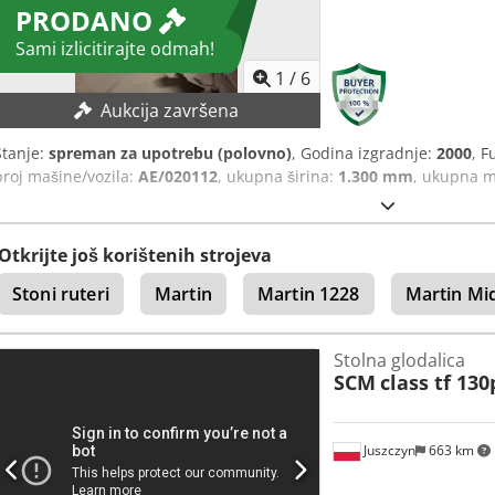
PRODANO
Sami izlicitirajte odmah!
1
/
6
Aukcija završena
Stanje:
spreman za upotrebu (polovno)
, Godina izgradnje:
2000
, F
broj mašine/vozila:
AE/020112
, ukupna širina:
1.300 mm
, ukupna 
Otkrijte još korištenih strojeva
Stoni ruteri
Martin
Martin 1228
Martin Mid
Stolna glodalica
SCM
class tf 130
Juszczyn
663 km