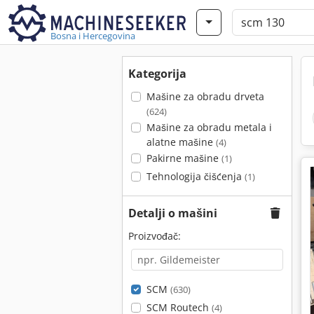
Bosna i Hercegovina
Kategorija
Mašine za obradu drveta
(624)
Mašine za obradu metala i
alatne mašine
(4)
Pakirne mašine
(1)
Tehnologija čišćenja
(1)
Detalji o mašini
Proizvođač:
SCM
(630)
SCM Routech
(4)