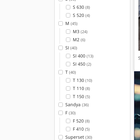
S 630
(8)
S 520
(4)
M
(45)
M3
(24)
M2
(6)
SI
(40)
SI 400
(13)
SI 450
(2)
T
(40)
T 130
(10)
T 110
(8)
T 150
(5)
Sandya
(36)
F
(30)
F 520
(8)
F 410
(5)
Superset
(30)