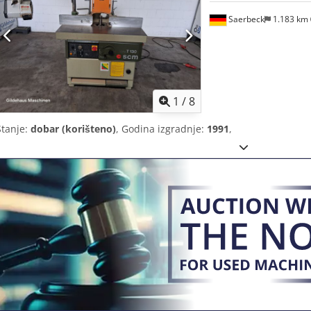
Saerbeck
1.183 km
1
/
8
Stanje:
dobar (korišteno)
, Godina izgradnje:
1991
,