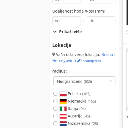
Udaljenost hoda X-osi [mm]:
-
Prikaži više
Lokacija
Vaša otkrivena lokacija:
Bosna i
Hercegovina
(promijeniti)
radijus:
Neograničeno
(630)
Poljska
(187)
Njemačka
(165)
Italija
(94)
Austrija
(45)
Nizozemska
(28)