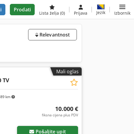
i
Prodati
Jezik
Lista želja
(0)
Prijava
Izbornik
Relevantnost
Mali oglas
 TV
89 km
10.000 €
fiksna cijena plus PDV
Pošaljite upit