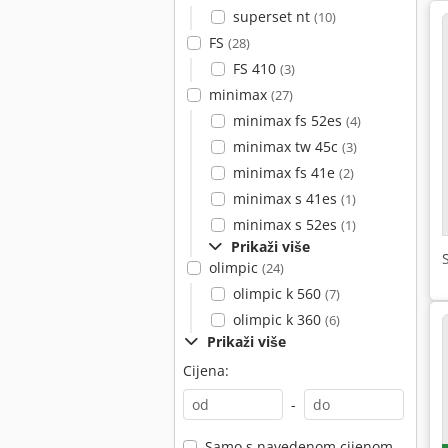
superset nt
(10)
FS
(28)
FS 410
(3)
minimax
(27)
minimax fs 52es
(4)
minimax tw 45c
(3)
minimax fs 41e
(2)
minimax s 41es
(1)
minimax s 52es
(1)
Prikaži više
olimpic
(24)
olimpic k 560
(7)
olimpic k 360
(6)
Prikaži više
Cijena:
-
Samo s navedenom cijenom