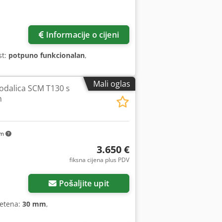
Informacije o cijeni
st:
potpuno funkcionalan
,
Mali oglas
odalica SCM T130 s
m
km
3.650 €
fiksna cijena plus PDV
Pošaljite upit
retena:
30 mm
,