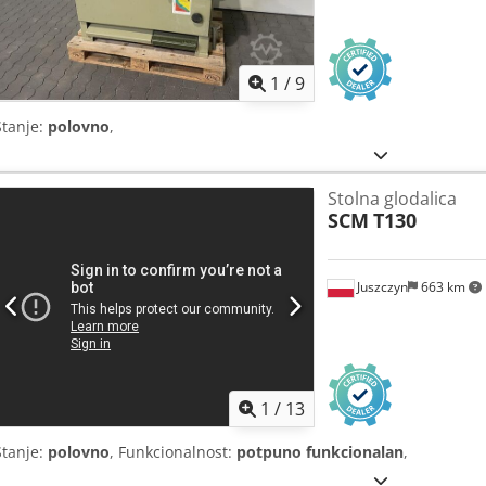
1
/
9
Stanje:
polovno
,
Stolna glodalica
SCM
T130
Juszczyn
663 km
1
/
13
Stanje:
polovno
, Funkcionalnost:
potpuno funkcionalan
,