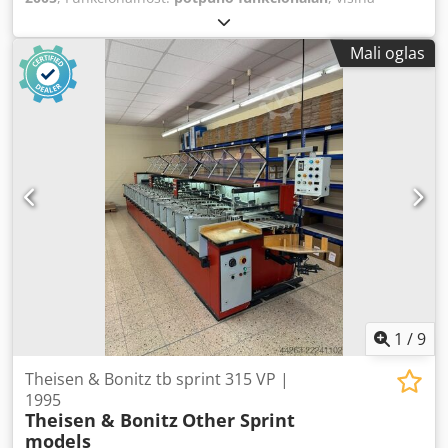
slaganja:
30 mm
, maksimalna težina papira:
1.000 g/m²
,
dužina proizvoda (min.):
500 mm
, širina proizvoda (maks.):
Mali oglas
350 mm
, Oprema:
Oznaka CE
,
1
/
9
Theisen & Bonitz tb sprint 315 VP |
1995
Theisen & Bonitz
Other Sprint
models