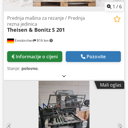
1
/
6
Prednja mašina za rezanje / Prednja
rezna jedinica
Theisen & Bonitz
S 201
Emskirchen
816 km
Informacije o cijeni
Pozovite
Stanje:
polovno
,
Mali oglas