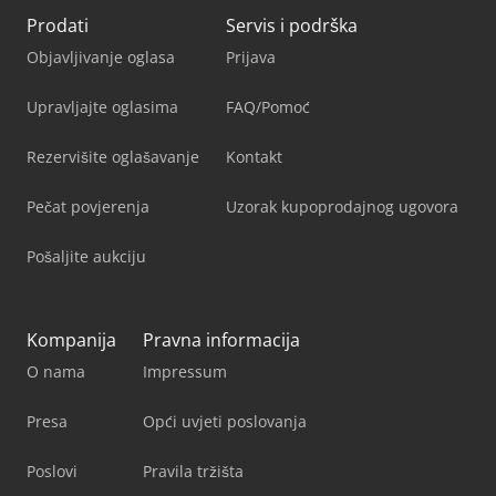
Prodati
Servis i podrška
Objavljivanje oglasa
Prijava
Upravljajte oglasima
FAQ/Pomoć
Rezervišite oglašavanje
Kontakt
Pečat povjerenja
Uzorak kupoprodajnog ugovora
Pošaljite aukciju
Kompanija
Pravna informacija
O nama
Impressum
Presa
Opći uvjeti poslovanja
Poslovi
Pravila tržišta