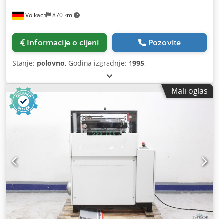
Volkach
870 km
Informacije o cijeni
Pozovite
Stanje:
polovno
, Godina izgradnje:
1995
,
Mali oglas