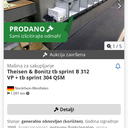
PRODANO
Sami izlicitirajte odmah!
1
/
5
Aukcija završena
Mašina za sakupljanje
Theisen & Bonitz
tb sprint B 312
VP + tb sprint 304 QSM
Nordrhein-Westfalen
1.091 km
Detalji
Stanje:
generalno obnovljen (korišten)
, Godina izgradnje:
2005
, Funkcionalnost:
potpuno funkcionalan
, visina