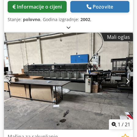
Informacije o cijeni
Pozovite
Stanje:
polovno
, Godina izgradnje:
2002
,
Mali oglas
1
/
21
Mašina za sakupljanje