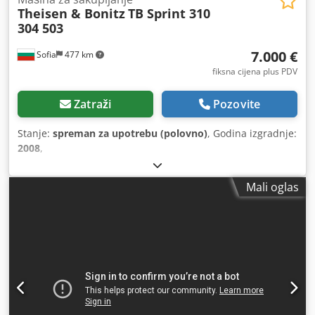
Theisen & Bonitz
TB Sprint 310
304 503
7.000 €
Sofia
477 km
fiksna cijena plus PDV
Zatraži
Pozovite
Stanje:
spreman za upotrebu (polovno)
, Godina izgradnje:
2008
,
Mali oglas