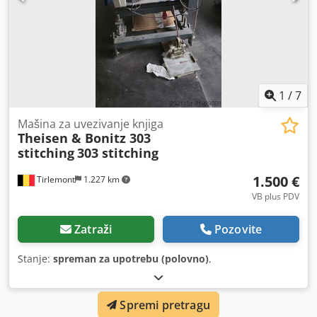
1
/
7
Mašina za uvezivanje knjiga
Theisen & Bonitz 303
stitching
303 stitching
1.500 €
Tirlemont
1.227 km
VB plus PDV
Zatraži
Pozovite
Stanje:
spreman za upotrebu (polovno)
,
Spremi pretragu