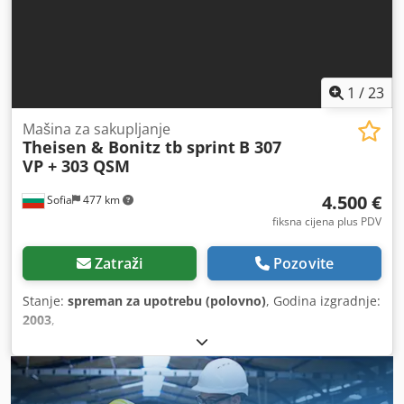
1
/
23
Mašina za sakupljanje
Theisen & Bonitz tb sprint
B 307
VP + 303 QSM
4.500 €
Sofia
477 km
fiksna cijena plus PDV
Zatraži
Pozovite
Stanje:
spreman za upotrebu (polovno)
, Godina izgradnje:
2003
,