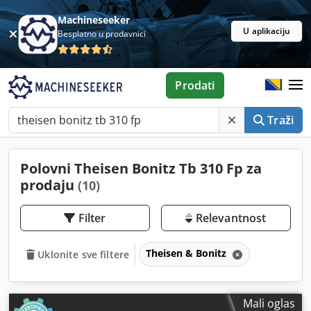
Machineseeker
U aplikaciju
Besplatno u prodavnici
Prodati
Traži
Polovni Theisen Bonitz Tb 310 Fp za
prodaju
(10)
Filter
Relevantnost
Theisen & Bonitz
Uklonite sve filtere
Mali oglas