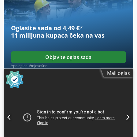
Oglasite sada od 4,49 €
*
11 milijuna kupaca
čeka na vas
Objavite oglas sada
*po oglasu/mjesečno
Mali oglas