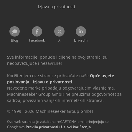
Izjava o privatnosti
Blog
Facebook
X
LinkedIn
Sve informacije, ponude i cijene na ovoj stranici su
neobavezujuće i nezavršne!
Korištenjem ove stranice prihvaćate naše
Opće uvjete
poslovanja
i
Izjavu o privatnosti
.
Navedene marke pripadaju odgovarajućim vlasnicima.
Machineseeker Group GmbH ne preuzima odgovornost za
sadržaj povezanih vanjskih internetskih stranica.
© 1999 - 2026 Machineseeker Group GmbH
Ova web stranica je zaštićena reCAPTCHA-om i primjenjuju se
Googleova
Pravila privatnosti
i
Uslovi korištenja
.