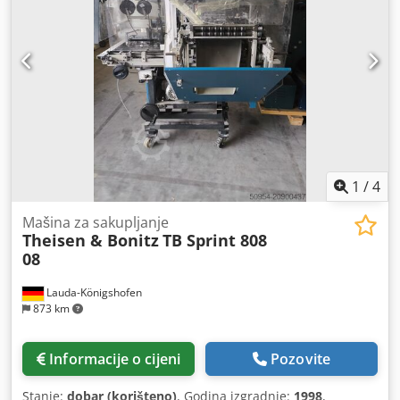
1
/
4
Mašina za sakupljanje
Theisen & Bonitz
TB Sprint 808
08
Lauda-Königshofen
873 km
Informacije o cijeni
Pozovite
Stanje:
dobar (korišteno)
, Godina izgradnje:
1998
,