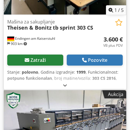
1
/
5
Mašina za sakupljanje
Theisen & Bonitz
tb sprint 303 CS
3.600 €
Endingen am Kaiserstuhl
903 km
VB plus PDV
Zatraži
Pozovite
Stanje:
polovno
, Godina izgradnje:
1999
, Funkcionalnost:
potpuno funkcionalan
, broj mašine/vozila:
303 CS 2816
,
ukupna širina:
2.000 mm
, ukupna dužina:
8.000 mm
,
ukupna visina:
2.000 mm
, Oprema:
kompresor
,
Aukcija