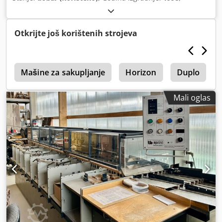
Otkrijte još korištenih strojeva
i
Mašine za sakupljanje
Horizon
Duplo
Mali oglas