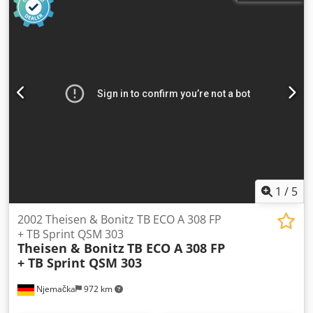
1
/
5
2002 Theisen & Bonitz TB ECO A 308 FP
+ TB Sprint QSM 303
Theisen & Bonitz
TB ECO A 308 FP
+ TB Sprint QSM 303
Njemačka
972 km