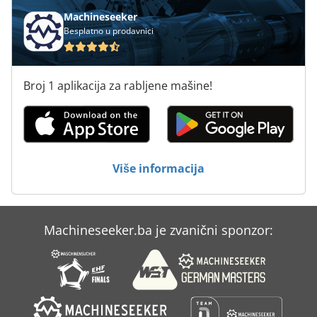
Takisawa Ts 20
Machineseeker
Besplatno u prodavnici
Tb 10 Stw Electronic
Tb 13 5
Broj 1 aplikacija za rabljene mašine!
Tb 13 5 E
Tb Sprint 303
Tgs 172
Više informacija
Theisen Bonitz Sprint 315 Vp
Thieme 3020
Machineseeker.ba je zvanični sponzor:
Tps 330
Tschudin Htg 310