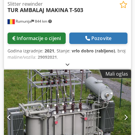
Slitter rewinder
TUR AMBALAJ MAKINA
T-503
Rumunija
844 km
Informacije o cijeni
Pozovite
Godina izgradnje:
2021
, Stanje:
vrlo dobro (rabljeno)
, broj
mašine/vozila:
29092021
,
Mali oglas