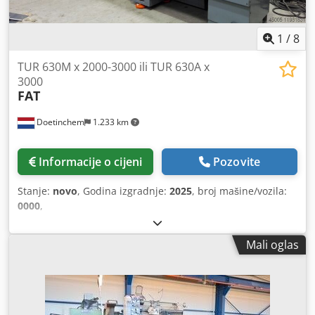
1
/
8
TUR 630M x 2000-3000 ili TUR 630A x
3000
FAT
Doetinchem
1.233 km
Informacije o cijeni
Pozovite
Stanje:
novo
, Godina izgradnje:
2025
, broj mašine/vozila:
0000
,
Mali oglas