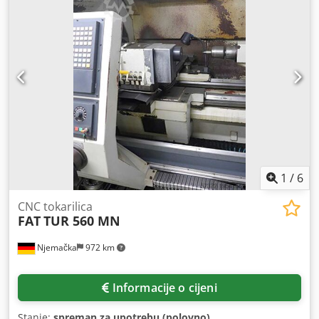
1
/
6
CNC tokarilica
FAT
TUR 560 MN
Njemačka
972 km
Informacije o cijeni
Stanje:
spreman za upotrebu (polovno)
,