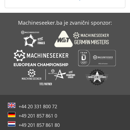
Tak 18
Tps 330
Machineseeker.ba je zvanični sponzor:
V E P Strojevi Gmbh
Vk 600
+44 20 331 800 72
+49 201 857 861 0
+49 201 857 861 80