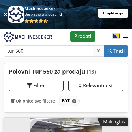
Machineseeker
U aplikaciju
Besplatno u prodavnici
Prodati
Traži
Polovni Tur 560 za prodaju
(13)
Filter
Relevantnost
FAT
Uklonite sve filtere
Mali oglas