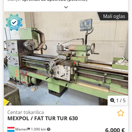
Mali oglas
1
/
5
Centar tokarilica
MEXPOL / FAT TUR
TUR 630
6.000 €
Mamer
1.090 km