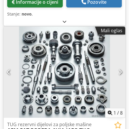
Informacije o cijeni
Pozovite
Stanje:
novo
,
Mali oglas
1
/
8
TUG rezervni dijelovi za poljske mašine