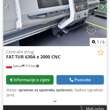
1
/
6
Centralni strug
FAT
TUR 630A x 2000 CNC
Zabrze
715 km
Informacije o cijeni
Pozovite
Stanje:
spreman za upotrebu (polovno)
, Godina izgradnje:
2010
,
Mali oglas