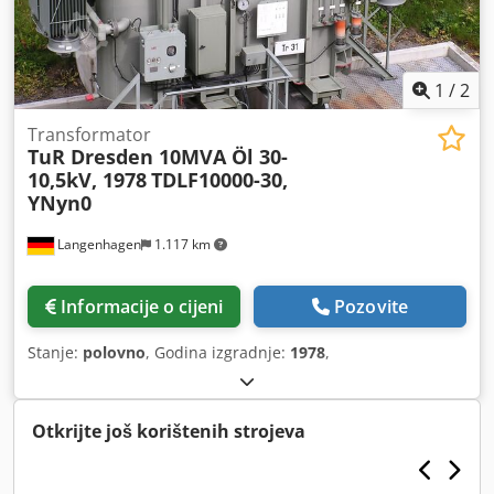
1
/
2
Transformator
TuR Dresden 10MVA Öl 30-
10,5kV, 1978
TDLF10000-30,
YNyn0
Langenhagen
1.117 km
Informacije o cijeni
Pozovite
Stanje:
polovno
, Godina izgradnje:
1978
,
Otkrijte još korištenih strojeva