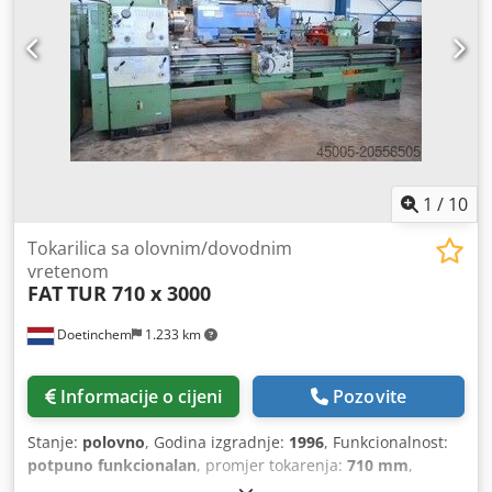
1
/
10
Tokarilica sa olovnim/dovodnim
vretenom
FAT
TUR 710 x 3000
Doetinchem
1.233 km
Informacije o cijeni
Pozovite
Stanje:
polovno
, Godina izgradnje:
1996
, Funkcionalnost:
potpuno funkcionalan
, promjer tokarenja:
710 mm
,
duljina tokarenja:
3.000 mm
,