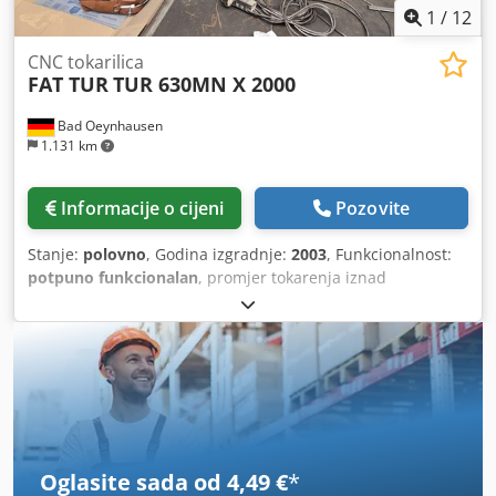
1
/
12
CNC tokarilica
FAT TUR
TUR 630MN X 2000
Bad Oeynhausen
1.131 km
Informacije o cijeni
Pozovite
Stanje:
polovno
, Godina izgradnje:
2003
, Funkcionalnost:
potpuno funkcionalan
, promjer tokarenja iznad
poprečnog nosača:
370 mm
, duljina tokarenja:
2.000 mm
,
promjer tokarenja:
630 mm
, osovina provrt:
105 mm
,
maksimalna brzina vretena:
2.500 okret/min
, brzina
vretena (min.):
2 okret/min
, snaga motora vretena:
18.500
W
, ukupna visina:
1.765 mm
, ukupna dužina:
3.700 mm
,
ukupna širina:
2.290 mm
, maksimalna težina obratka:
600
kg
, vreteno nosa:
D1-8
, Oprema:
dokumentacija /
priručnik
,
Oglasite sada od 4,49 €
*