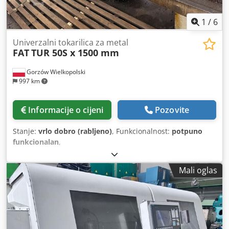
1
/
6
Univerzalni tokarilica za metal
FAT
TUR 50S x 1500 mm
Gorzów Wielkopolski
997 km
Informacije o cijeni
Pozovite
Stanje:
vrlo dobro (rabljeno)
, Funkcionalnost:
potpuno
funkcionalan
,
Mali oglas