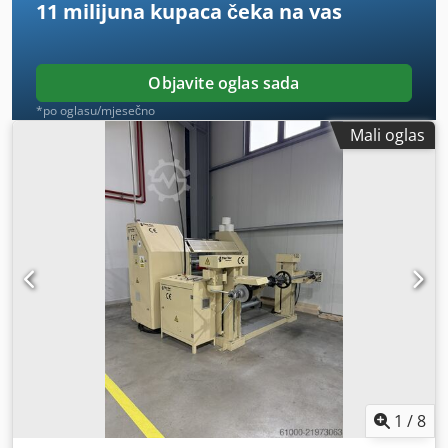
11 milijuna kupaca
čeka na vas
Objavite oglas sada
*po oglasu/mjesečno
Mali oglas
1
/
8