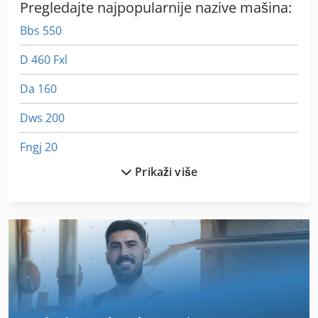
Pregledajte najpopularnije nazive mašina:
Bbs 550
D 460 Fxl
Da 160
Dws 200
Fngj 20
Prikaži više
Ga 50 Vsd
Gkt 60
Gs 3268 Rt
Hsc 20 Linear
International 2674