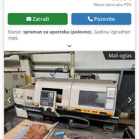
fiksna cijena plus PDV
Zatraži
Pozovite
Stanje:
spreman za upotrebu (polovno)
, Godina izgradnje:
1985
,
Mali oglas