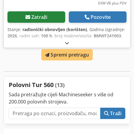
EXW VB plus PDV
Zatraži
Pozovite
Stanje:
radionički obnovljen (korišten)
, Godina izgradnje:
2026
, radni sati:
100 h
, broj mašine/vozila:
BMWF241003
,
Spremi pretragu
Polovni Tur 560
(13)
Sada pretražujte cijeli Machineseeker s više od
200.000 polovnih strojeva.
Traži