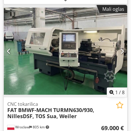
Mali oglas
1
/
8
CNC tokarilica
FAT BMWF-MACH
TURMN630/930,
NillesDSF, TOS Sua, Weiler
69.000 €
Wrocław
805 km