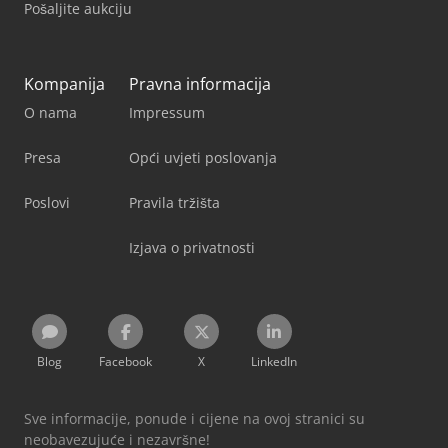
Pošaljite aukciju
Kompanija
Pravna informacija
O nama
Impressum
Presa
Opći uvjeti poslovanja
Poslovi
Pravila tržišta
Izjava o privatnosti
Blog
Facebook
X
LinkedIn
Sve informacije, ponude i cijene na ovoj stranici su
neobavezujuće i nezavršne!