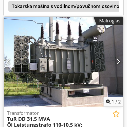
n
Tokarska mašina s vodilnom/povučnom osovinom, p
Mali oglas
1
/
2
Transformator
TuR DD 31,5 MVA
Öl
Leistungstrafo 110-10,5 kV;