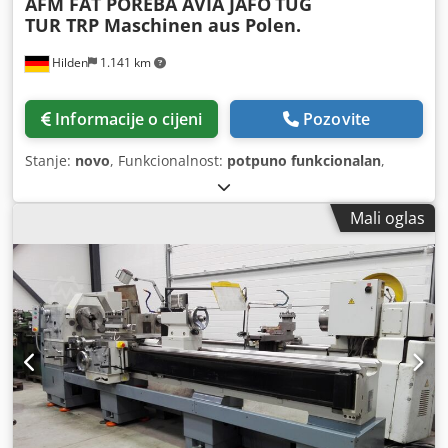
AFM FAT POREBA AVIA JAFO
TUG
TUR TRP Maschinen aus Polen.
Hilden
1.141 km
Informacije o cijeni
Pozovite
Stanje:
novo
, Funkcionalnost:
potpuno funkcionalan
,
Mali oglas