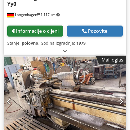
Yy0
Langenhagen
1.117 km
Informacije o cijeni
Pozovite
Stanje:
polovno
, Godina izgradnje:
1979
,
Mali oglas