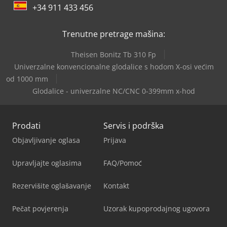
+34 911 433 456
Trenutne pretrage mašina:
Theisen Bonitz Tb 310 Fp
Univerzalne konvencionalne glodalice s hodom X-osi većim
od 1000 mm
Glodalice - univerzalne NC/CNC 0-399mm x-hod
Prodati
Servis i podrška
Objavljivanje oglasa
Prijava
Upravljajte oglasima
FAQ/Pomoć
Rezervišite oglašavanje
Kontakt
Pečat povjerenja
Uzorak kupoprodajnog ugovora