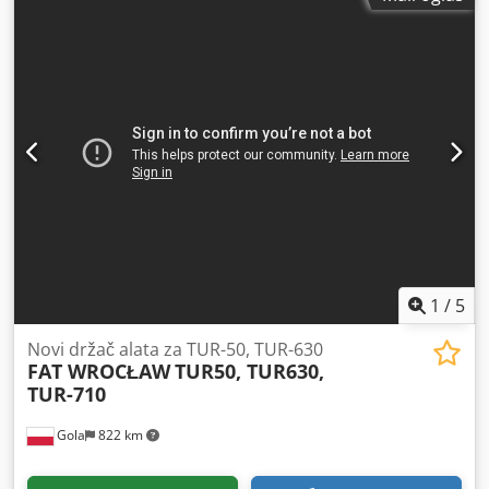
1
/
5
Novi držač alata za TUR-50, TUR-630
FAT WROCŁAW
TUR50, TUR630,
TUR-710
Gola
822 km