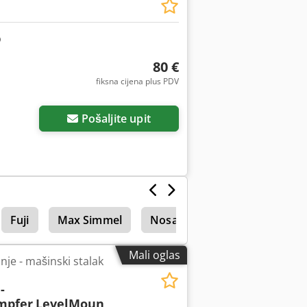
80 €
fiksna cijena plus PDV
Zatražite još slika
Pošaljite upit
Fuji
Max Simmel
Nosači
Mali oglas
nje - mašinski stalak
-
mpfer
LevelMoun