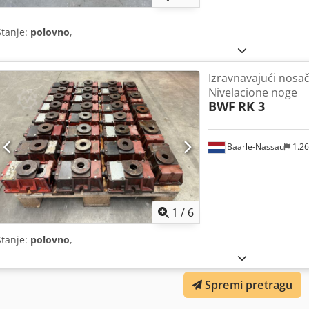
Stanje:
polovno
,
Izravnavajući nosači
Nivelacione noge
BWF
RK 3
Baarle-Nassau
1.2
1
/
6
Stanje:
polovno
,
Spremi pretragu