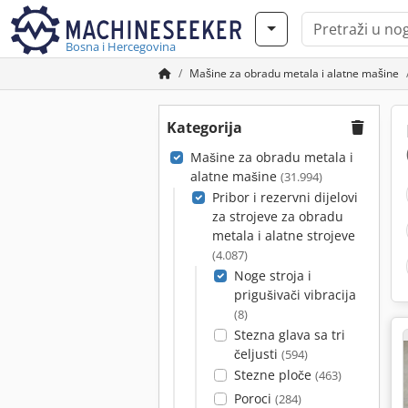
Bosna i Hercegovina
Mašine za obradu metala i alatne mašine
Kategorija
Mašine za obradu metala i
alatne mašine
(31.994)
Pribor i rezervni dijelovi
za strojeve za obradu
metala i alatne strojeve
(4.087)
Noge stroja i
prigušivači vibracija
(8)
Stezna glava sa tri
čeljusti
(594)
Stezne ploče
(463)
Poroci
(284)