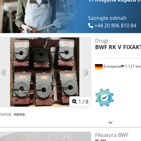
Saznajte odmah
+44 20 806 810 84
Drugi
BWF
RK V FIXAK
Ennepetal
1.127 k
1
/
8
Stanje:
novo
,
Fiksatora BWF