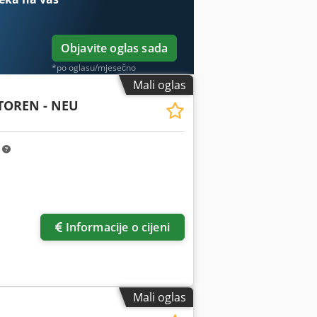
Objavite oglas sada
*po oglasu/mjesečno
Mali oglas
TOREN - NEU
m
Informacije o cijeni
Mali oglas