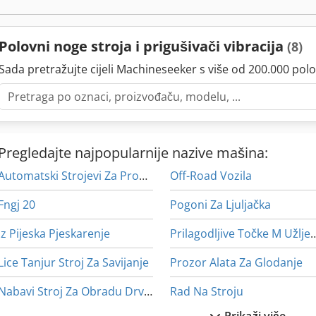
Polovni noge stroja i prigušivači vibracija
(8)
Sada pretražujte cijeli Machineseeker s više od 200.000 polo
Pregledajte najpopularnije nazive mašina:
Automatski Strojevi Za Probijanje
Off-Road Vozila
Fngj 20
Pogoni Za Ljuljačka
Iz Pijeska Pjeskarenje
Prilagodljive Točke M Už
Lice Tanjur Stroj Za Savijanje
Prozor Alata Za Glodanje
Nabavi Stroj Za Obradu Drveta
Rad Na Stroju
Prikaži više