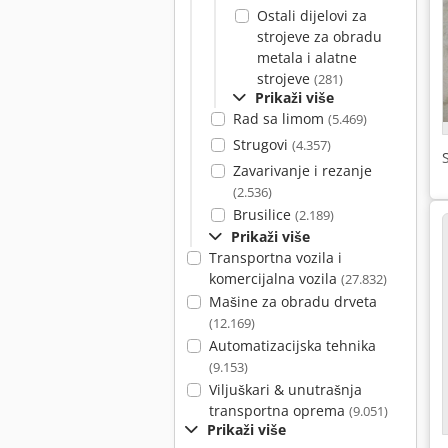
Ostali dijelovi za
strojeve za obradu
metala i alatne
strojeve
(281)
Prikaži više
Rad sa limom
(5.469)
Strugovi
(4.357)
Zavarivanje i rezanje
(2.536)
Brusilice
(2.189)
Prikaži više
Transportna vozila i
komercijalna vozila
(27.832)
Mašine za obradu drveta
(12.169)
Automatizacijska tehnika
(9.153)
Viljuškari & unutrašnja
transportna oprema
(9.051)
Prikaži više