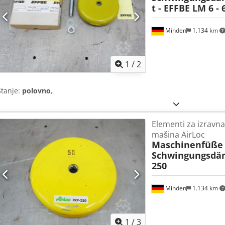
t - EFFBE LM 6 - 
Minden
1.134 km
1
/
2
Stanje:
polovno
,
Elementi za izravna
mašina AirLoc
Maschinenfüße 
Schwingungsdä
250
Minden
1.134 km
1
/
3