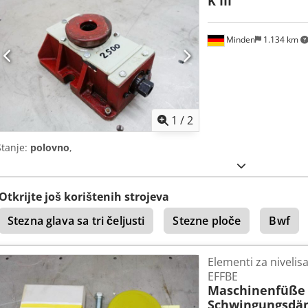
K III
Minden
1.134 km
1
/
2
Stanje:
polovno
,
Otkrijte još korištenih strojeva
Stezna glava sa tri čeljusti
Stezne ploče
Bwf
Elementi za nivelisa
EFFBE
Maschinenfüße 
Schwingungsdä