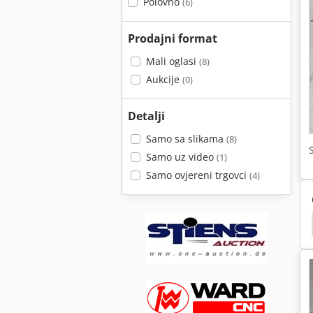
Polovno
(6)
Prodajni format
Mali oglasi
(8)
Aukcije
(0)
Detalji
Samo sa slikama
(8)
Samo uz video
(1)
Samo ovjereni trgovci
(4)
sači
Ljepila Postolje
Postolje
C Poklopac