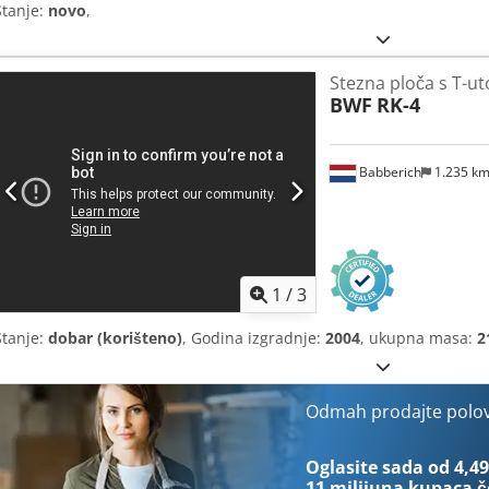
Stanje:
novo
,
Stezna ploča s T-u
BWF
RK-4
Babberich
1.235 k
1
/
3
Stanje:
dobar (korišteno)
, Godina izgradnje:
2004
, ukupna masa:
2
Odmah prodajte polo
Oglasite sada od 4,49
11 milijuna kupaca
č