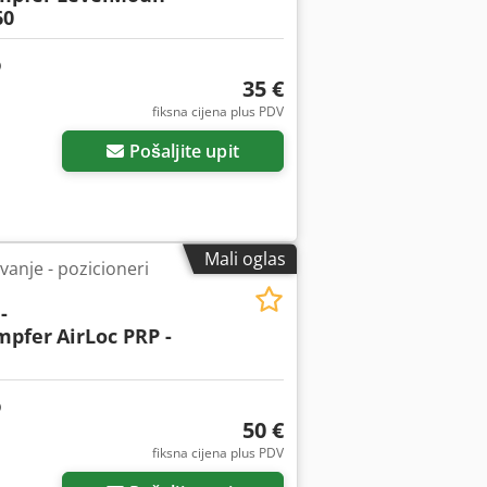
60
35 €
Zatražite još slika
fiksna cijena plus PDV
Pošaljite upit
Mali oglas
vanje - pozicioneri
-
mpfer
AirLoc PRP -
50 €
fiksna cijena plus PDV