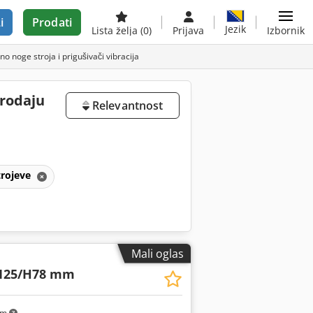
i
Prodati
Jezik
Lista želja
(0)
Prijava
Izbornik
no noge stroja i prigušivači vibracija
prodaju
Relevantnost
strojeve
Mali oglas
/125/H78 mm
km