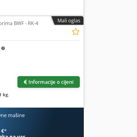
Mali oglas
torima BWF - RK-4
m
Informacije o cijeni
1 kg
,
vne mašine
 €
*
eka na vas