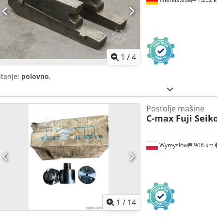
1
/
4
Stanje:
polovno
,
Postolje mašine
C-max Fuji Seik
Wymysłów
908 km
1
/
14