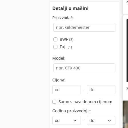
Detalji o mašini
Proizvođač:
BWF
(3)
Fuji
(1)
Model:
Cijena:
-
Samo s navedenom cijenom
Godina proizvodnje:
-