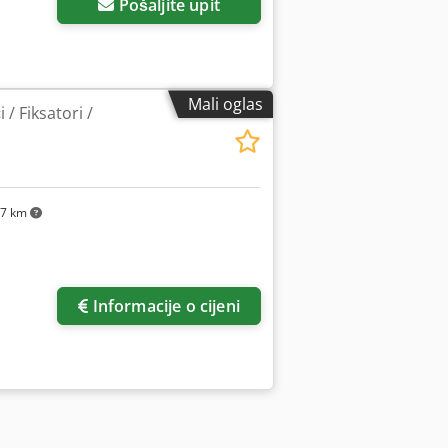
Pošaljite upit
Mali oglas
 / Fiksatori /
67 km
Informacije o cijeni