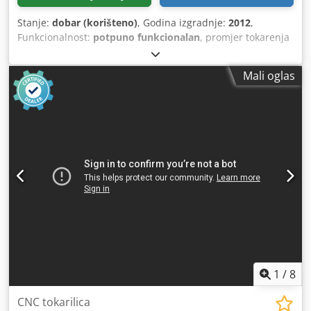
Stanje:
dobar (korišteno)
, Godina izgradnje:
2012
,
Funkcionalnost:
potpuno funkcionalan
, promjer tokarenja
iznad poprečnog nosača:
400 mm
, duljina tokarenja:
500
mm
, promjer tokarenja:
280 mm
, osovina provrt:
52 mm
,
Mali oglas
maksimalna brzina vretena:
5.000 okret/min
, udaljenost
hoda X-osi:
200 mm
, udaljenost hoda Z-osi:
515 mm
,
1
/
8
CNC tokarilica