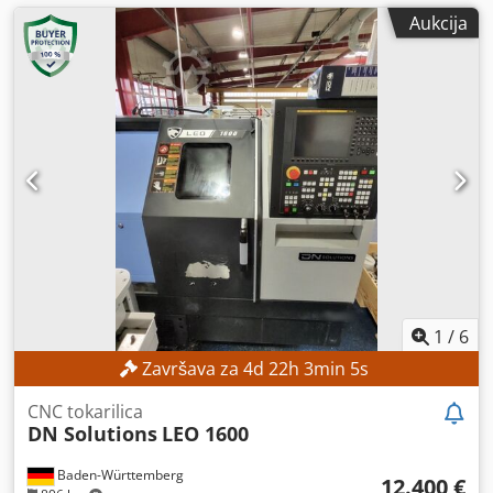
Aukcija
1
/
6
Završava za
4
d
22
h
3
min
3
s
CNC tokarilica
DN Solutions
LEO 1600
Baden-Württemberg
12.400 €