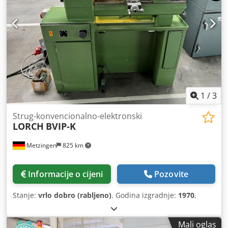
1
/
3
Strug-konvencionalno-elektronski
LORCH
BVIP-K
Metzingen
825 km
Informacije o cijeni
Pozovite
Stanje:
vrlo dobro (rabljeno)
, Godina izgradnje:
1970
,
Mali oglas