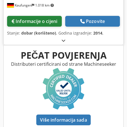
Kaufungen
1.018 km
Informacije o cijeni
Pozovite
Stanje:
dobar (korišteno)
, Godina izgradnje:
2014
,
PEČAT POVJERENJA
Distributeri certificirani od strane Machineseeker
Više informacija sada