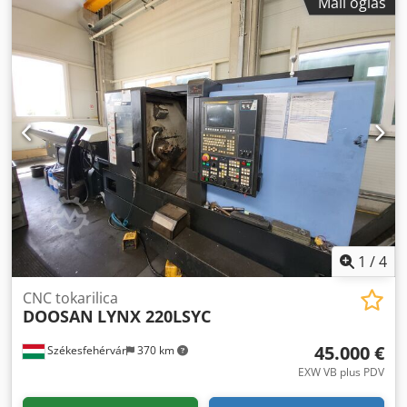
Mali oglas
1
/
4
CNC tokarilica
DOOSAN
LYNX 220LSYC
45.000 €
Székesfehérvár
370 km
EXW VB plus PDV