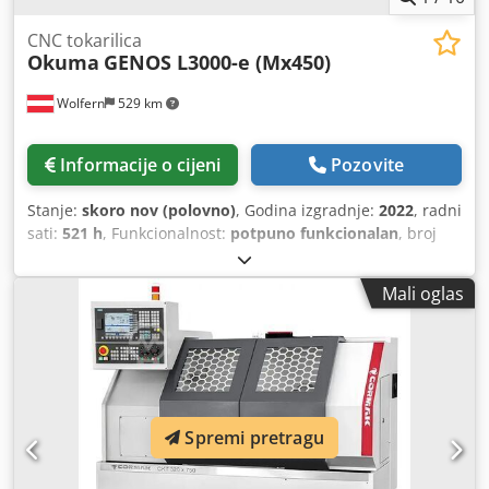
CNC tokarilica
Okuma
GENOS L3000-e (Mx450)
Wolfern
529 km
Informacije o cijeni
Pozovite
Stanje:
skoro nov (polovno)
, Godina izgradnje:
2022
, radni
sati:
521 h
, Funkcionalnost:
potpuno funkcionalan
, broj
mašine/vozila:
L3M0474
, duljina tokarenja:
500 mm
,
promjer tokarenja:
300 mm
, ukupna visina:
2.210 mm
,
Mali oglas
ukupna dužina:
3.950 mm
, ukupna širina:
2.260 mm
,
ukupna masa:
5.680 kg
, Oprema:
dokumentacija /
priručnik
,
Spremi pretragu