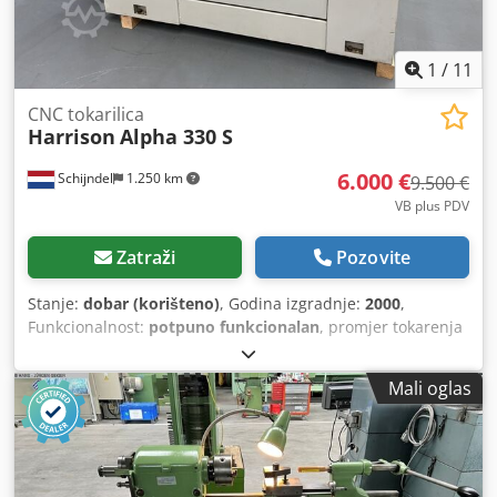
1
/
11
CNC tokarilica
Harrison
Alpha 330 S
6.000 €
Schijndel
1.250 km
9.500 €
VB plus PDV
Zatraži
Pozovite
Stanje:
dobar (korišteno)
, Godina izgradnje:
2000
,
Funkcionalnost:
potpuno funkcionalan
, promjer tokarenja
iznad poprečnog nosača:
210 mm
, duljina tokarenja:
1.000
mm
, promjer tokarenja:
330 mm
, osovina provrt:
40 mm
,
Mali oglas
maksimalna brzina vretena:
3.500 okret/min
, snaga
motora vretena:
7 W
, Oprema:
dokumentacija / priručnik
,