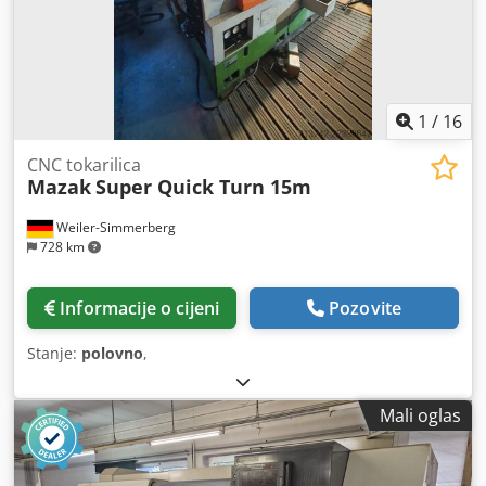
1
/
16
CNC tokarilica
Mazak
Super Quick Turn 15m
Weiler-Simmerberg
728 km
Informacije o cijeni
Pozovite
Stanje:
polovno
,
Mali oglas