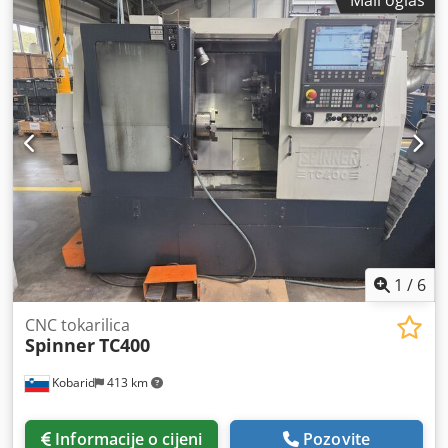
1
/
6
CNC tokarilica
Spinner
TC400
Kobarid
413 km
Informacije o cijeni
Pozovite