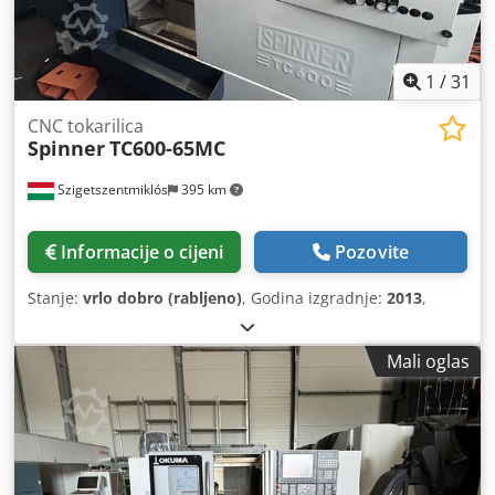
1
/
31
CNC tokarilica
Spinner
TC600-65MC
Szigetszentmiklós
395 km
Informacije o cijeni
Pozovite
Stanje:
vrlo dobro (rabljeno)
, Godina izgradnje:
2013
,
Mali oglas