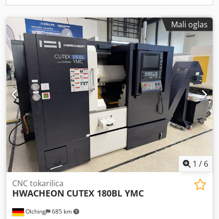
Mali oglas
1
/
6
CNC tokarilica
HWACHEON
CUTEX 180BL YMC
Olching
685 km