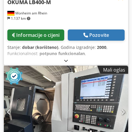
OKUMA
LB400-M
Monheim am Rhein
1.137 km
Informacije o cijeni
Pozovite
Stanje:
dobar (korišteno)
, Godina izgradnje:
2000
,
Funkcionalnost:
potpuno funkcionalan
,
Mali oglas