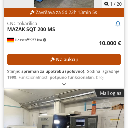
1
/
20
Završava za
5
d
22
h
13
min
3
s
CNC tokarilica
MAZAK
SQT 200 MS
Hessen
957 km
10.000 €
Na aukciji
Stanje:
spreman za upotrebu (polovno)
, Godina izgradnje:
1999
, Funkcionalnost:
potpuno funkcionalan
, broj
mašine/vozila:
142967
, promjer tokarenja iznad poprečnog
nosača:
300 mm
, maksimalna brzina vretena:
5.000
Mali oglas
okret/min
, brzi pomjeraj X-os:
30 m/min
, brzina pomaka X
ose:
5 m/min
, model kontrolera:
Mazatrol PC Fusion CNC
640T
,