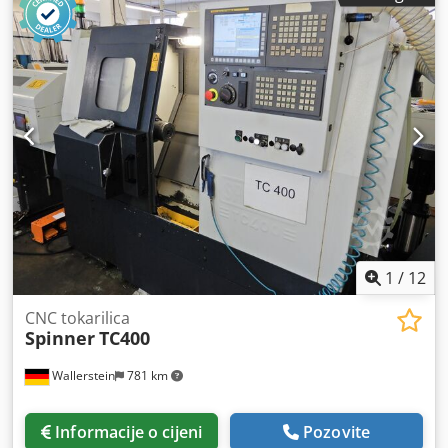
1
/
12
CNC tokarilica
Spinner
TC400
Wallerstein
781 km
Informacije o cijeni
Pozovite