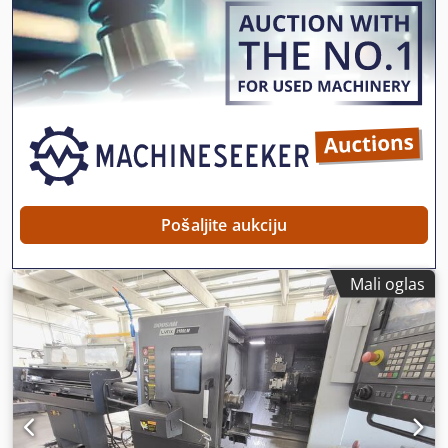
Oprema:
beskonačno promjenjiva brzina rotacije,
dokumentacija / priručnik
,
Pošaljite aukciju
Mali oglas