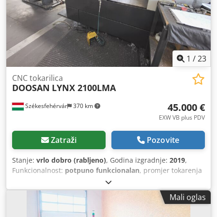
1
/
23
CNC tokarilica
DOOSAN
LYNX 2100LMA
45.000 €
Székesfehérvár
370 km
EXW VB plus PDV
Zatraži
Pozovite
Stanje:
vrlo dobro (rabljeno)
, Godina izgradnje:
2019
,
Funkcionalnost:
potpuno funkcionalan
, promjer tokarenja
iznad poprečnog nosača:
300 mm
, duljina tokarenja:
510
mm
, osovina provrt:
51 mm
, maksimalna brzina vretena:
Mali oglas
6.000 okret/min
, brzi pomjeraj X-os:
30 m/min
, brzi hod Z-
osi:
36 m/min
, okretni moment:
127 Nm
, prolaz šipke:
50