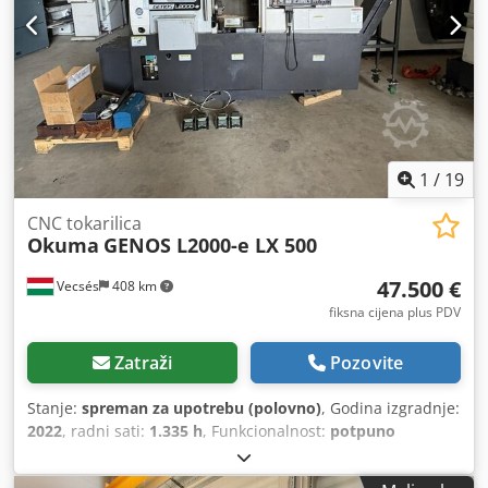
1
/
19
CNC tokarilica
Okuma
GENOS L2000-e LX 500
47.500 €
Vecsés
408 km
fiksna cijena plus PDV
Zatraži
Pozovite
Stanje:
spreman za upotrebu (polovno)
, Godina izgradnje:
2022
, radni sati:
1.335 h
, Funkcionalnost:
potpuno
funkcionalan
,