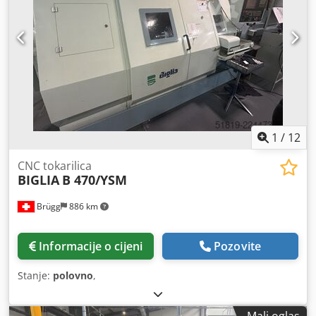
1
/
12
CNC tokarilica
BIGLIA
B 470/YSM
Brügg
886 km
Informacije o cijeni
Pozovite
Stanje:
polovno
,
Mali oglas