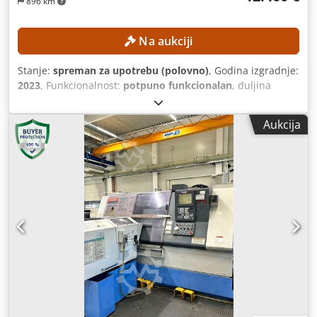
896 km
Na aukciji
Stanje:
spreman za upotrebu (polovno)
, Godina izgradnje:
2023
, Funkcionalnost:
potpuno funkcionalan
, duljina
tokarenja:
300 mm
, promjer tokarenja:
300 mm
, osovina
provrt:
52 mm
, maksimalna brzina vretena:
4.500
Aukcija
okret/min
, model kontrolera:
FANUC CNC
,