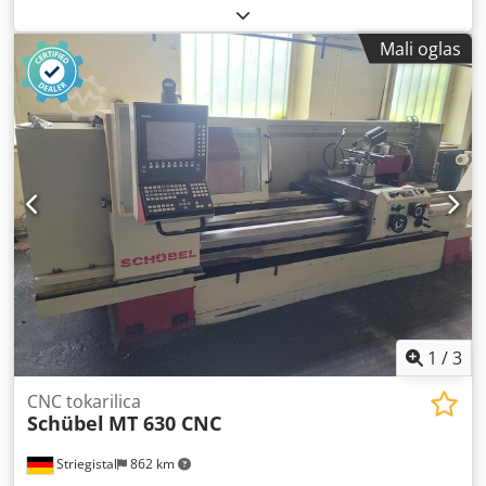
promjer tokarenja:
300 mm
, udaljenost hoda X-osi:
180
mm
, Y osi hod:
100 mm
, udaljenost hoda Z-osi:
575 mm
,
Mali oglas
1
/
3
CNC tokarilica
Schübel
MT 630 CNC
Striegistal
862 km