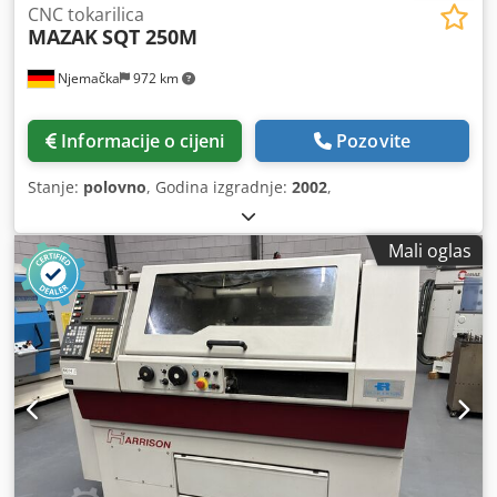
CNC tokarilica
MAZAK
SQT 250M
Njemačka
972 km
Informacije o cijeni
Pozovite
Stanje:
polovno
, Godina izgradnje:
2002
,
Mali oglas