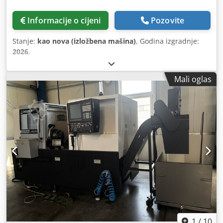
Informacije o cijeni
Pozovite
Stanje:
kao nova (izložbena mašina)
, Godina izgradnje:
2026
,
Mali oglas
1
/
10