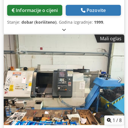
Informacije o cijeni
Pozovite
Stanje:
dobar (korišteno)
, Godina izgradnje:
1999
,
Mali oglas
1
/
8