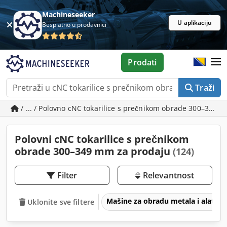
Machineseeker
U aplikaciju
Besplatno u prodavnici
Prodati
Traži
/ ... / Polovno cNC tokarilice s prečnikom obrade 300–349
Polovni cNC tokarilice s prečnikom
obrade 300–349 mm za prodaju
(124)
Filter
Relevantnost
Mašine za obradu metala i alatne
Uklonite sve filtere