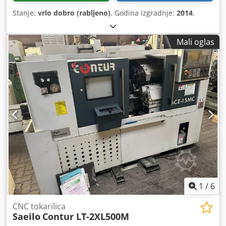
Stanje:
vrlo dobro (rabljeno)
, Godina izgradnje:
2014
,
Mali oglas
1
/
6
CNC tokarilica
Saeilo
Contur LT-2XL500M