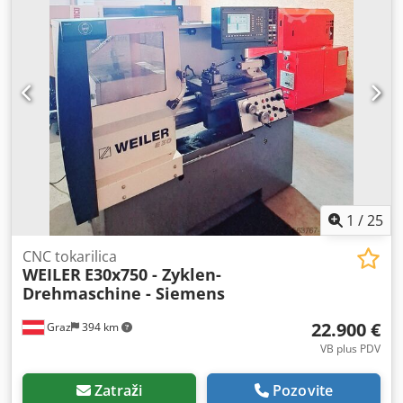
mm
, vanjski promjer stezne glave:
152 mm
, Oprema:
beskonačno promjenjiva brzina rotacije, dokumentacija /
priručnik
,
1
/
25
CNC tokarilica
WEILER
E30x750 - Zyklen-
Drehmaschine - Siemens
22.900 €
Graz
394 km
VB plus PDV
Zatraži
Pozovite