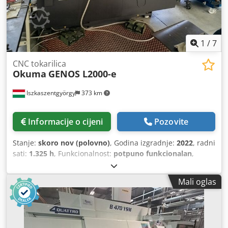
1
/
7
CNC tokarilica
Okuma
GENOS L2000-e
Iszkaszentgyörgy
373 km
Informacije o cijeni
Pozovite
Stanje:
skoro nov (polovno)
, Godina izgradnje:
2022
, radni
sati:
1.325 h
, Funkcionalnost:
potpuno funkcionalan
,
Mali oglas