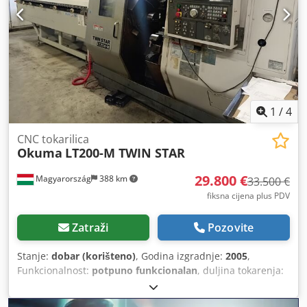
1
/
4
CNC tokarilica
Okuma
LT200-M TWIN STAR
29.800 €
Magyarország
388 km
33.500 €
fiksna cijena plus PDV
Zatraži
Pozovite
Stanje:
dobar (korišteno)
, Godina izgradnje:
2005
,
Funkcionalnost:
potpuno funkcionalan
, duljina tokarenja:
700 mm
, promjer tokarenja:
210 mm
, maksimalna brzina
vretena:
5.000 okret/min
, ukupna masa:
7.000 kg
,