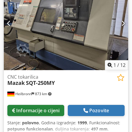
1
/
12
CNC tokarilica
Mazak
SQT-250MY
Heilbronn
873 km
Informacije o cijeni
Pozovite
Stanje:
polovno
, Godina izgradnje:
1999
, Funkcionalnost:
potpuno funkcionalan
, duljina tokarenja:
497 mm
,