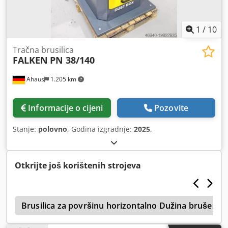
1
/
10
Tračna brusilica
FALKEN
PN 38/140
Ahaus
1.205 km
Informacije o cijeni
Pozovite
Stanje:
polovno
, Godina izgradnje:
2025
,
Otkrijte još korištenih strojeva
a
Brusilica za površinu horizontalno Dužina brušenj