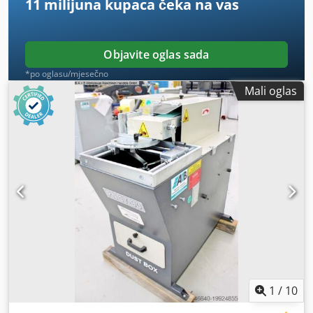
11 milijuna kupaca
čeka na vas
Objavite oglas sada
*po oglasu/mjesečno
Mali oglas
1
/
10