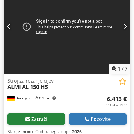
1
/
7
Stroj za rezanje cijevi
ALMI
AL 150 HS
6.413 €
Bönnigheim
870 km
VB plus PDV
Zatraži
Pozovite
Stanje:
novo
, Godina izgradnje:
2026
,