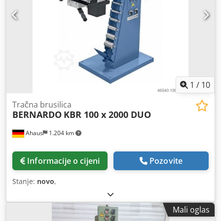
1
/
10
Tračna brusilica
BERNARDO
KBR 100 x 2000 DUO
Ahaus
1.204 km
Informacije o cijeni
Pozovite
Stanje:
novo
,
Mali oglas