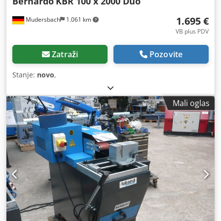
Bernardo
KBR 100 x 2000 Duo
1.695 €
Mudersbach
1.061 km
VB plus PDV
Zatraži
Pozovite
Stanje:
novo
,
Mali oglas