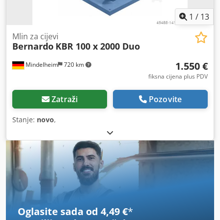
1
/
13
Mlin za cijevi
Bernardo
KBR 100 x 2000 Duo
1.550 €
Mindelheim
720 km
fiksna cijena plus PDV
Zatraži
Pozovite
Stanje:
novo
,
Oglasite sada od 4,49 €
*