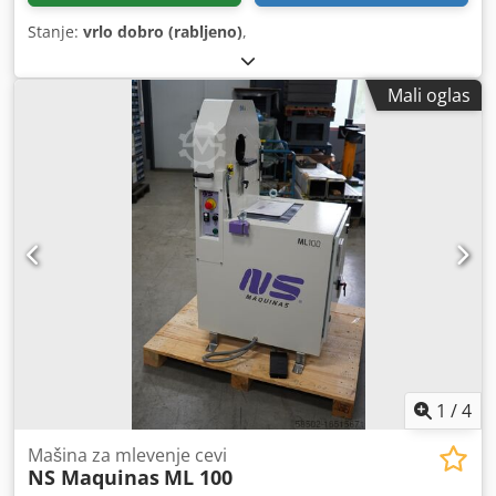
Stanje:
vrlo dobro (rabljeno)
,
Mali oglas
1
/
4
Mašina za mlevenje cevi
NS Maquinas
ML 100