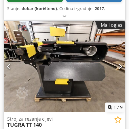
Stanje:
dobar (korišteno)
, Godina izgradnje:
2017
,
Mali oglas
1
/
9
Stroj za rezanje cijevi
TUGRA
TT 140