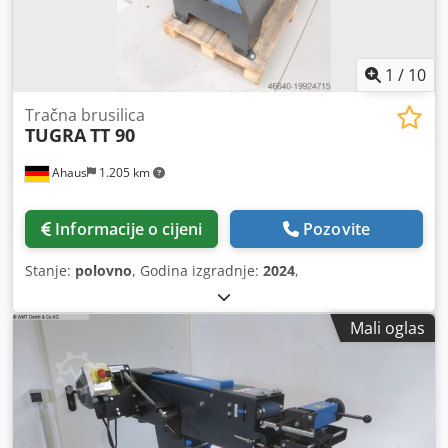
1
/
10
Tračna brusilica
TUGRA
TT 90
Ahaus
1.205 km
Informacije o cijeni
Pozovite
Stanje:
polovno
, Godina izgradnje:
2024
,
Mali oglas