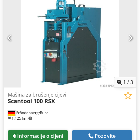
1
/
3
Mašina za brušenje cijevi
Scantool
100 RSX
Fröndenberg/Ruhr
1.125 km
Informacije o cijeni
Pozovite