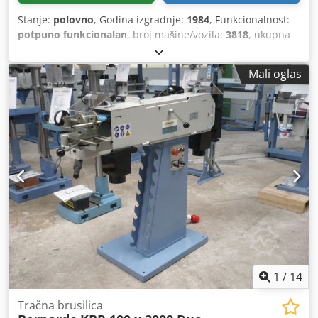
Stanje:
polovno
, Godina izgradnje:
1984
, Funkcionalnost:
potpuno funkcionalan
, broj mašine/vozila:
3818
, ukupna
masa:
500 kg
,
Mali oglas
1
/
14
Tračna brusilica