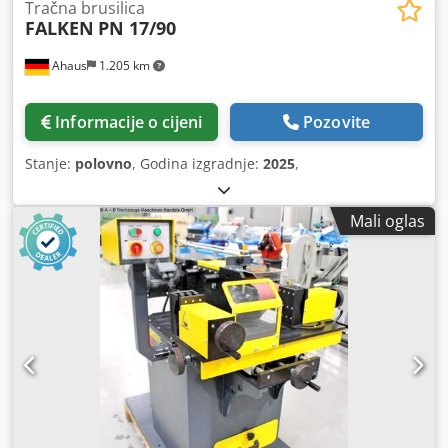
Tračna brusilica
FALKEN
PN 17/90
Ahaus
1.205 km
Informacije o cijeni
Pozovite
Stanje:
polovno
, Godina izgradnje:
2025
,
Mali oglas