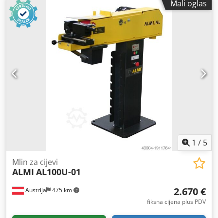
Mali oglas
1
/
5
Mlin za cijevi
ALMI
AL100U-01
2.670 €
Austrija
475 km
fiksna cijena plus PDV