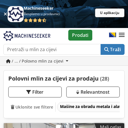
Machineseeker
U aplikaciju
Besplatno u prodavnici
Prodati
Traži
/ ... / Polovno mlin za cijevi
Polovni mlin za cijevi za prodaju
(28)
Filter
Relevantnost
Mašine za obradu metala i alatne
Uklonite sve filtere
Mali oglas