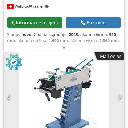
Wollerau
788 km
Informacije o cijeni
Pozovite
Stanje:
novo
, Godina izgradnje:
2025
, ukupna širina:
910
mm
, ukupna dužina:
1.600 mm
, ukupna visina:
1.360 mm
,
vrsta ulazne struje:
trofazni
, ukupna masa:
360 kg
,
Promjer cijevi (maks.):
140 mm
, ulazni napon:
380 V
,
Mali oglas
dužina transportnog pojasa:
2.000 mm
, snaga:
2,4 kW
(3,26 KS)
, maksimalna brzina okretanja:
2.800 okret/min
,
brzina rotacije (min.):
1.400 okret/min
,