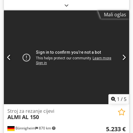
Mali oglas
1
/
5
Stroj za rezanje cijevi
ALMI
AL 150
5.233 €
Bönnigheim
870 km