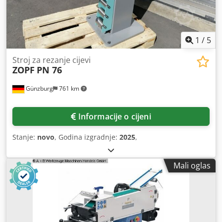
1
/
5
Stroj za rezanje cijevi
ZOPF
PN 76
Günzburg
761 km
Informacije o cijeni
Stanje:
novo
, Godina izgradnje:
2025
,
Mali oglas