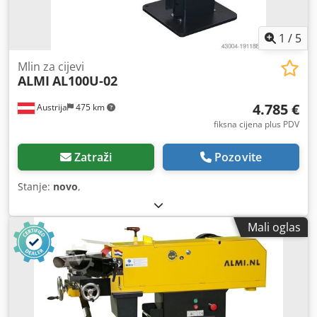
1
/
5
Mlin za cijevi
ALMI
AL100U-02
4.785 €
Austrija
475 km
fiksna cijena plus PDV
Zatraži
Pozovite
Stanje:
novo
,
Mali oglas