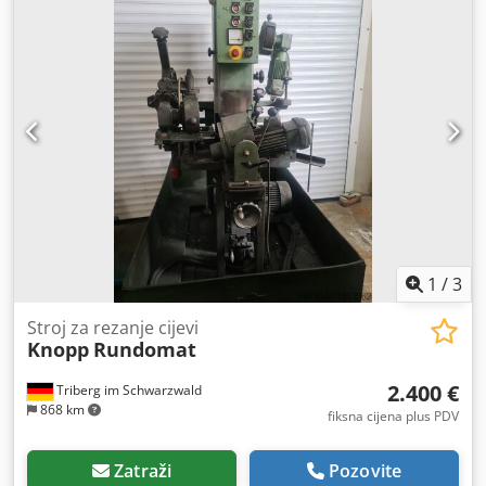
1
/
3
Stroj za rezanje cijevi
Knopp
Rundomat
2.400 €
Triberg im Schwarzwald
868 km
fiksna cijena plus PDV
Zatraži
Pozovite