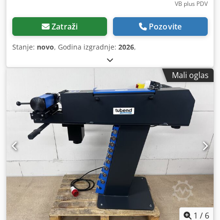
VB plus PDV
Zatraži
Pozovite
Stanje:
novo
, Godina izgradnje:
2026
,
Mali oglas
1
/
6