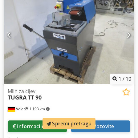
1
/
10
Mlin za cijevi
TUGRA
TT 90
Velen
1.193 km
Spremi pretragu
Informacije o cijeni
Pozovite