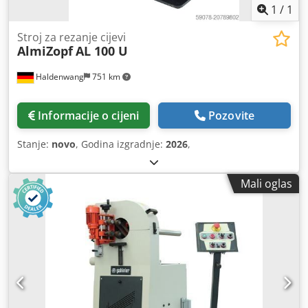
1
/
1
Stroj za rezanje cijevi
AlmiZopf
AL 100 U
Haldenwang
751 km
Informacije o cijeni
Pozovite
Stanje:
novo
, Godina izgradnje:
2026
,
Mali oglas