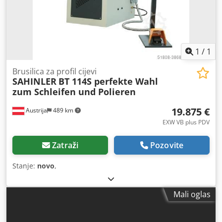
1
/
1
Brusilica za profil cijevi
SAHINLER
BT 114S perfekte Wahl
zum Schleifen und Polieren
19.875 €
Austrija
489 km
EXW VB plus PDV
Zatraži
Pozovite
Stanje:
novo
,
Mali oglas