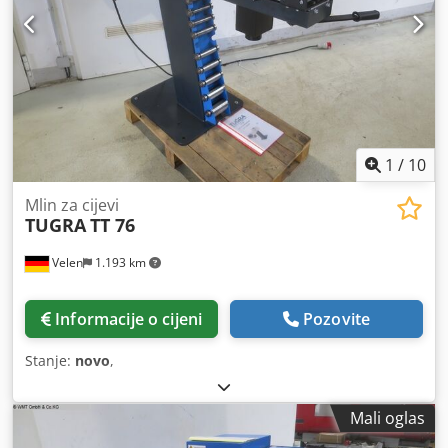
1
/
10
Mlin za cijevi
TUGRA
TT 76
Velen
1.193 km
Informacije o cijeni
Pozovite
Stanje:
novo
,
Mali oglas