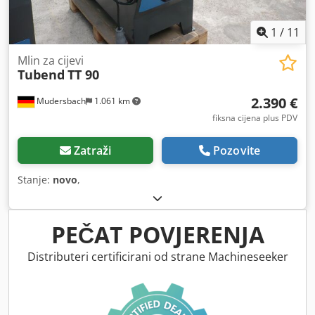
1
/
11
Mlin za cijevi
Tubend
TT 90
2.390 €
Mudersbach
1.061 km
fiksna cijena plus PDV
Zatraži
Pozovite
Stanje:
novo
,
PEČAT POVJERENJA
Distributeri certificirani od strane Machineseeker