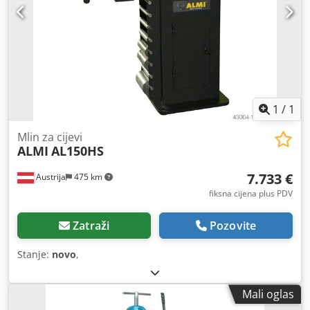
1
/
1
Mlin za cijevi
ALMI
AL150HS
7.733 €
Austrija
475 km
fiksna cijena plus PDV
Zatraži
Pozovite
Stanje:
novo
,
Mali oglas