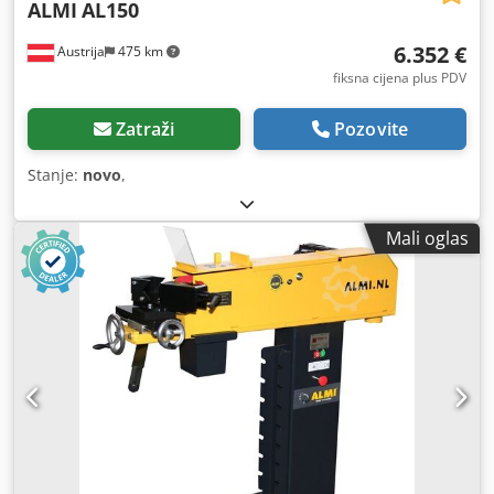
ALMI
AL150
6.352 €
Austrija
475 km
fiksna cijena plus PDV
Zatraži
Pozovite
Stanje:
novo
,
Mali oglas