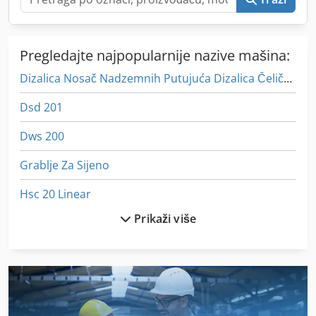
Pregledajte najpopularnije nazive mašina:
Dizalica Nosač Nadzemnih Putujuća Dizalica Čeličnim Užetom 5 T
Dsd 201
Dws 200
Grablje Za Sijeno
Hsc 20 Linear
Prikaži više
Iz Pijeska Pjeskarenje
Jedan Drveni Mlin Za
Mašina Za Šivanje
Mašini Za Mljevenje