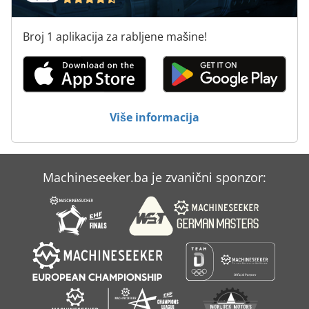
Za Hlađenje Spremnika
Broj 1 aplikacija za rabljene mašine!
Za Preradu Drva
Za Razvijanje Filma
Švapski Alatnih Gmbh
Više informacija
Žulj Stroj Za Ljekarne
Machineseeker.ba je zvanični sponzor: