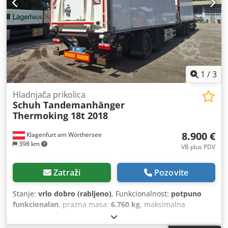
1
/
3
Hladnjača prikolica
Schuh Tandemanhänger
Thermoking 18t 2018
8.900 €
Klagenfurt am Wörthersee
398 km
VB plus PDV
Zatraži
Pozovite
Stanje:
vrlo dobro (rabljeno)
, Funkcionalnost:
potpuno
funkcionalan
, prazna masa:
6.760 kg
, maksimalna
nosivost:
11.250 kg
, ukupna masa:
18.000 kg
, konfiguracija
osovina:
2 osovine
, sljedeći pregled (TÜV):
09/2026
, dužina