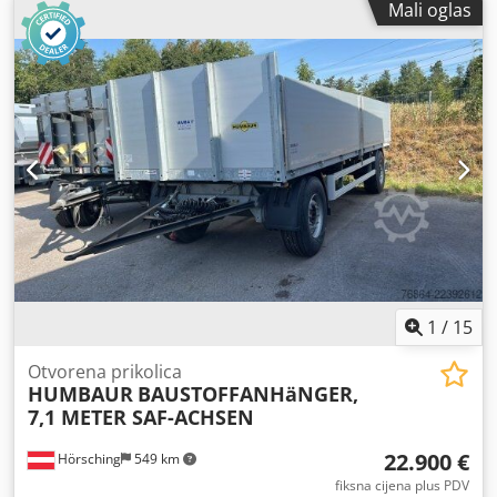
Mali oglas
prostora za utovar:
7.300 mm
, Godina izgradnje:
2018
,
Oprema:
ABS, rashladna jedinica, zadnje podizno vratilo
,
1
/
15
Otvorena prikolica
HUMBAUR
BAUSTOFFANHäNGER,
7,1 METER SAF-ACHSEN
22.900 €
Hörsching
549 km
fiksna cijena plus PDV