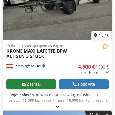
1
/
10
Prikolica s izmjenjivim šasijom
KRONE
MAXI LAFETTE BPW
ACHSEN 3 STüCK
4.500 €
Hörsching
549 km
4.900 €
fiksna cijena plus PDV
Zatraži
Pozovite
Stanje:
polovno
, prazna masa:
2.962 kg
, maksimalna
nosivost:
15.038 kg
, ukupna masa:
18.000 kg
, konfiguracija
osovina:
2 osovine
, prva registracija:
02/2017
, ovjes:
zrak
,
dimenzija gume:
445/45/R19,5
, Oprema:
ABS
,
Mali oglas