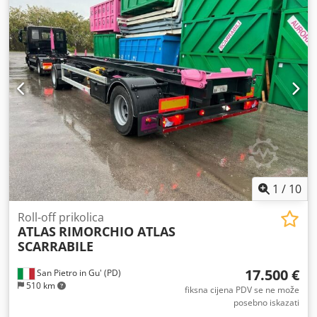
1
/
10
Roll-off prikolica
ATLAS
RIMORCHIO ATLAS
SCARRABILE
17.500 €
San Pietro in Gu' (PD)
510 km
fiksna cijena PDV se ne može
posebno iskazati