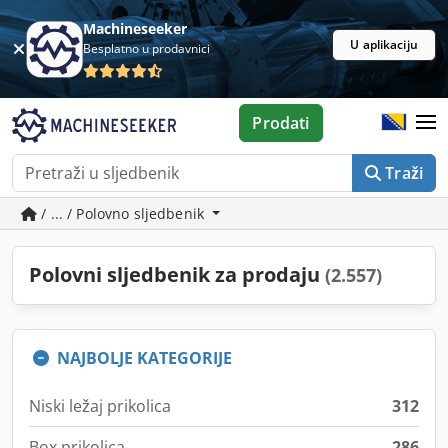
Machineseeker
U aplikaciju
Besplatno u prodavnici
Prodati
Traži
/ ... / Polovno sljedbenik
Polovni sljedbenik za prodaju
(2.557)
NAJBOLJE KATEGORIJE
Niski ležaj prikolica
312
Box prikolica
286