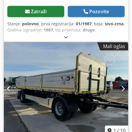
Zatraži
Pozovite
Stanje:
polovno
, prva registracija:
01/1987
, boja:
sivo-crna
,
Godina izgradnje:
1987
, tip prijenosa:
drugo
,
Mali oglas
1
/
10