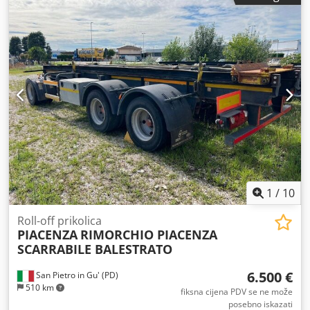
1
/
10
Roll-off prikolica
PIACENZA
RIMORCHIO PIACENZA
SCARRABILE BALESTRATO
6.500 €
San Pietro in Gu' (PD)
510 km
fiksna cijena PDV se ne može
posebno iskazati