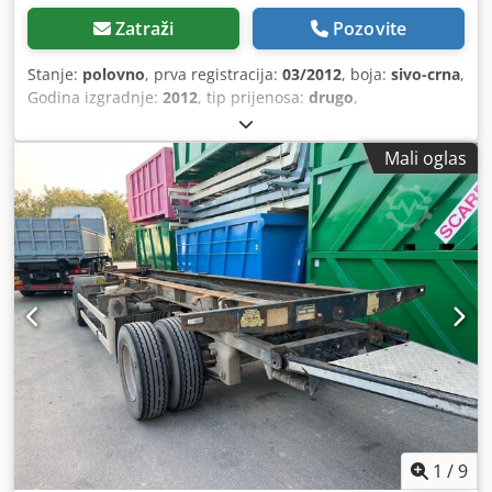
Zatraži
Pozovite
Stanje:
polovno
, prva registracija:
03/2012
, boja:
sivo-crna
,
Godina izgradnje:
2012
, tip prijenosa:
drugo
,
Mali oglas
1
/
9