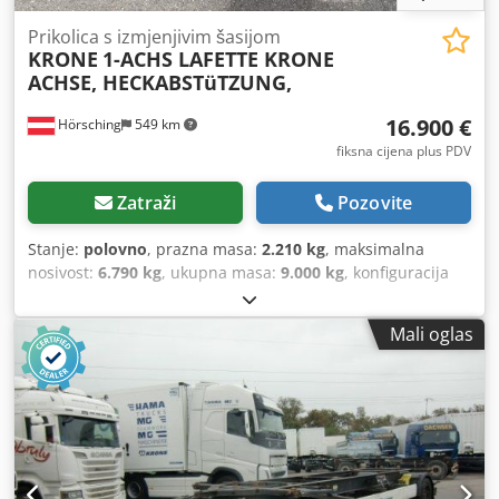
Prikolica s izmjenjivim šasijom
KRONE
1-ACHS LAFETTE KRONE
ACHSE, HECKABSTüTZUNG,
16.900 €
Hörsching
549 km
fiksna cijena plus PDV
Zatraži
Pozovite
Stanje:
polovno
, prazna masa:
2.210 kg
, maksimalna
nosivost:
6.790 kg
, ukupna masa:
9.000 kg
, konfiguracija
osovina:
1 osovina
, prva registracija:
07/2026
, sljedeći
pregled (TÜV):
07/2027
, ukupna dužina:
2.480 mm
, ukupna
Mali oglas
širina:
1.250 mm
, ukupna visina:
89.050 mm
, ovjes:
zrak
,
dimenzija gume:
385/65R22,5
, Oprema:
ABS
,