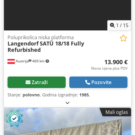
1
/
15
Poluprikolica niska platforma
Langendorf
SATÜ 18/18 Fully
Refurbished
13.900 €
Austrija
469 km
fiksna cijena plus PDV
Zatraži
Pozovite
Stanje:
polovno
, Godina izgradnje:
1985
,
Mali oglas