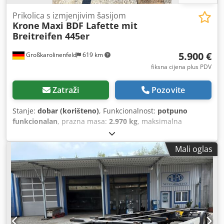
Prikolica s izmjenjivim šasijom
Krone
Maxi BDF Lafette mit
Breitreifen 445er
5.900 €
Großkarolinenfeld
619 km
fiksna cijena plus PDV
Zatraži
Pozovite
Stanje:
dobar (korišteno)
, Funkcionalnost:
potpuno
funkcionalan
, prazna masa:
2.970 kg
, maksimalna
nosivost:
15.030 kg
, ukupna masa:
18.000 kg
, konfiguracija
osovina:
2 osovine
, prva registracija:
09/2019
, sljedeći
Mali oglas
pregled (TÜV):
08/2026
, ovjes:
zrak
, dimenzija gume:
445/45R19,5
, maksimalna brzina:
125 km/h
, Oprema:
ABS
,