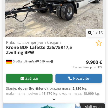
1
/
16
Prikolica s izmjenjivim šasijom
Krone
BDF Lafette 235/75R17,5
Zwilling BPW
9.900 €
Großkarolinenfeld
619 km
fiksna cijena plus PDV
Zatraži
Pozovite
Stanje:
dobar (korišteno)
, prazna masa:
2.830 kg
,
maksimalna nosivost:
15.170 kg
, ukupna masa:
18.000 kg
,
konfiguracija osovina:
2 osovine
, prva registracija:
03/2021
,
sljedeći pregled (TÜV):
02/2027
, ovjes:
zrak
, dimenzija
Mali oglas