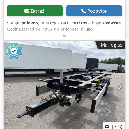
Zatraži
Pozovite
Stanje:
polovno
, prva registracija:
01/1995
, boja:
sivo-crna
,
Godina izgradnje:
1995
, tip prijenosa:
drugo
,
Mali oglas
1
/
18