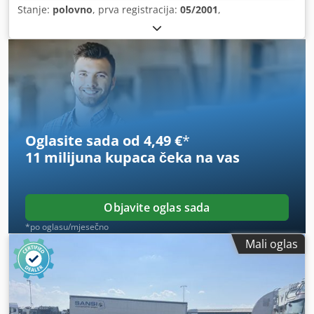
Stanje:
polovno
, prva registracija:
05/2001
,
Oglasite sada od 4,49 €
*
11 milijuna kupaca
čeka na vas
Objavite oglas sada
*po oglasu/mjesečno
Mali oglas