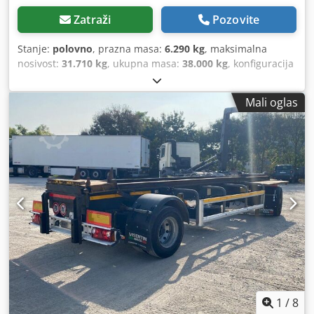
Zatraži
Pozovite
Stanje:
polovno
, prazna masa:
6.290 kg
, maksimalna
nosivost:
31.710 kg
, ukupna masa:
38.000 kg
, konfiguracija
osovina:
2 osovine
, prva registracija:
04/2007
, ovjes:
zrak
,
međuosovinski razmak:
1.810 mm
, boja:
siva
, prijeđeni
Mali oglas
kilometri:
100 km
, tip prijenosa:
mehanički
, Oprema:
ABS
,
1
/
8