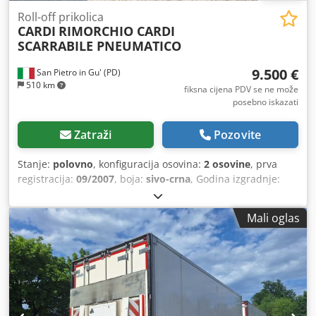
Roll-off prikolica
CARDI
RIMORCHIO CARDI
SCARRABILE PNEUMATICO
9.500 €
San Pietro in Gu' (PD)
510 km
fiksna cijena PDV se ne može
posebno iskazati
Zatraži
Pozovite
Stanje:
polovno
, konfiguracija osovina:
2 osovine
, prva
registracija:
09/2007
, boja:
sivo-crna
, Godina izgradnje:
2007
, tip prijenosa:
drugo
,
Mali oglas