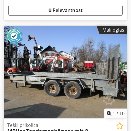
Relevantnost
Mali oglas
1
/
10
Teški prikolica
Müller
Tandemanhänger mit 8