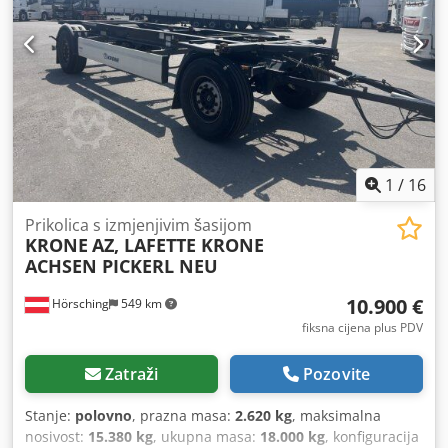
1
/
16
Prikolica s izmjenjivim šasijom
KRONE
AZ, LAFETTE KRONE
ACHSEN PICKERL NEU
10.900 €
Hörsching
549 km
fiksna cijena plus PDV
Zatraži
Pozovite
Stanje:
polovno
, prazna masa:
2.620 kg
, maksimalna
nosivost:
15.380 kg
, ukupna masa:
18.000 kg
, konfiguracija