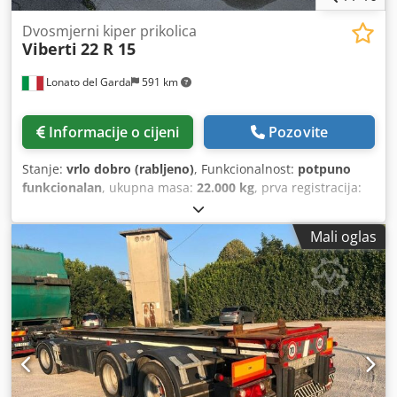
Dvosmjerni kiper prikolica
Viberti
22 R 15
Lonato del Garda
591 km
Informacije o cijeni
Pozovite
Stanje:
vrlo dobro (rabljeno)
, Funkcionalnost:
potpuno
funkcionalan
, ukupna masa:
22.000 kg
, prva registracija:
07/2007
, ukupna dužina:
9.530 mm
, ukupna širina:
2.550
mm
, Godina izgradnje:
2007
, Oprema:
ABS
,
Mali oglas