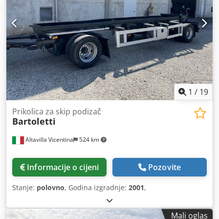
1
/
19
Prikolica za skip podizač
Bartoletti
Altavilla Vicentina
524 km
Informacije o cijeni
Pozovite
Stanje:
polovno
, Godina izgradnje:
2001
,
Mali oglas