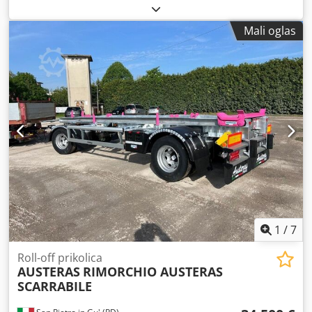
osovina:
2 osovine
, prva registracija:
07/2023
, sljedeći
pregled (TÜV):
07/2027
, ovjes:
zrak
, dimenzija gume:
Mali oglas
385/65/R22.5
, Oprema:
ABS
,
1
/
7
Roll-off prikolica
AUSTERAS
RIMORCHIO AUSTERAS
SCARRABILE