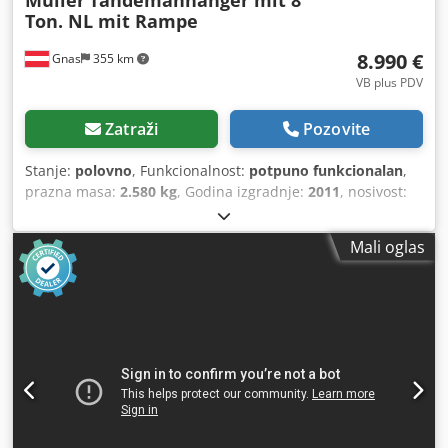
Ton. NL mit Rampe
8.990 €
Gnas
355 km
VB plus PDV
Zatraži
Pozovite
Stanje:
polovno
, Funkcionalnost:
potpuno funkcionalan
,
prazna masa:
2.580 kg
, Godina izgradnje:
2011
, nosivost:
8.000 kg
,
Mali oglas