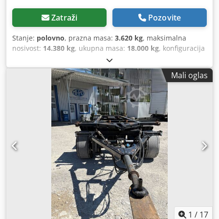
Zatraži
Pozovite
Stanje:
polovno
, prazna masa:
3.620 kg
, maksimalna
nosivost:
14.380 kg
, ukupna masa:
18.000 kg
, konfiguracija
osovina:
2 osovine
, prva registracija:
06/2025
, dužina
prostora za utovar:
7.100 mm
, širina teretnog prostora:
Mali oglas
2.480 mm
, visina tovarnog prostora:
1.000 mm
, ukupna
dužina:
2.550 mm
, ovjes:
zrak
, dimenzija gume:
385/65R22,5
, međuosovinski razmak:
4.980 mm
, Oprema:
ABS
,
1
/
17