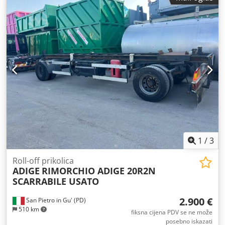
gume:
235/75R17,5
, Oprema:
ABS
,
1
/
3
Roll-off prikolica
ADIGE
RIMORCHIO ADIGE 20R2N
SCARRABILE USATO
2.900 €
San Pietro in Gu' (PD)
510 km
fiksna cijena PDV se ne može
posebno iskazati