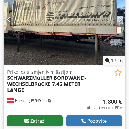
1
/
16
Prikolica s izmjenjivim šasijom
SCHWARZMüLLER
BORDWAND-
WECHSELBRüCKE 7,45 METER
LäNGE
1.800 €
Hörsching
549 km
fiksna cijena plus PDV
Zatraži
Pozovite