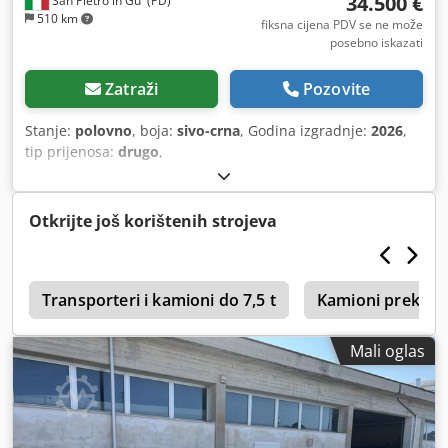
34.500 €
San Pietro in Gu' (PD)
510 km
fiksna cijena PDV se ne može
posebno iskazati
Zatraži
Pozovite
Stanje:
polovno
, boja:
sivo-crna
, Godina izgradnje:
2026
,
tip prijenosa:
drugo
,
Otkrijte još korištenih strojeva
l
Transporteri i kamioni do 7,5 t
Kamioni preko 7,
Mali oglas