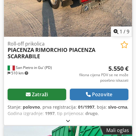
1
/
9
Roll-off prikolica
PIACENZA
RIMORCHIO PIACENZA
SCARRABILE
5.550 €
San Pietro in Gu' (PD)
510 km
fiksna cijena PDV se ne može
posebno iskazati
Zatraži
Pozovite
Stanje:
polovno
, prva registracija:
01/1997
, boja:
sivo-crna
,
Godina izgradnje:
1997
, tip prijenosa:
drugo
,
Mali oglas