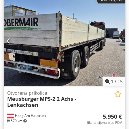
1
/
15
Otvorena prikolica
Meusburger
MPS-2 2 Achs -
Lenkachsen
5.950 €
Haag Am Hausruck
570 km
fiksna cijena plus PDV