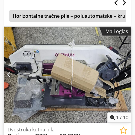
d
Horizontalne tračne pile – poluautomatske – kružni
Mali oglas
1
/
10
Dvostruka kutna pila