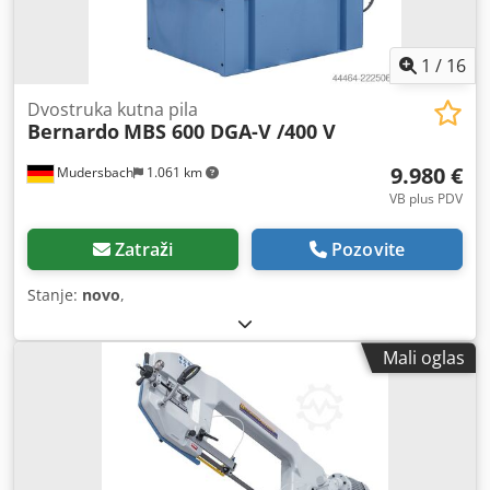
1
/
16
Dvostruka kutna pila
Bernardo
MBS 600 DGA-V /400 V
9.980 €
Mudersbach
1.061 km
VB plus PDV
Zatraži
Pozovite
Stanje:
novo
,
Mali oglas