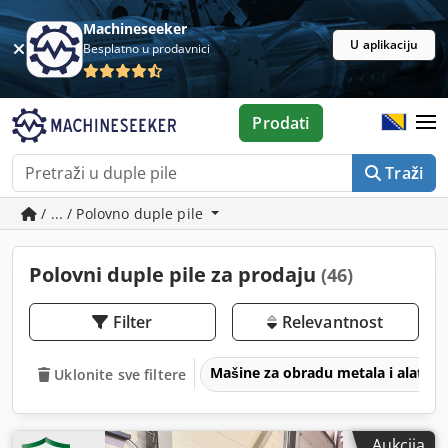
Machineseeker
U aplikaciju
Besplatno u prodavnici
Prodati
Traži
/ ... / Polovno duple pile
Polovni duple pile za prodaju
(46)
Filter
Relevantnost
Mašine za obradu metala i alatne
Uklonite sve filtere
Aukcija