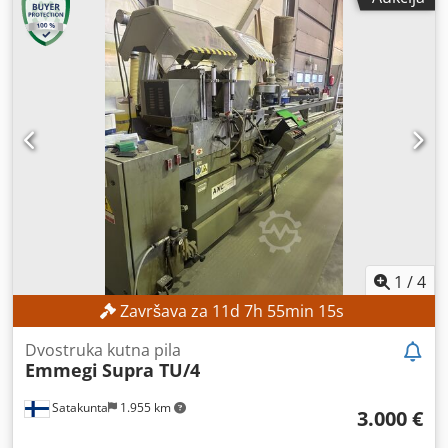
1
/
4
Završava za
11
d
7
h
55
min
13
s
Dvostruka kutna pila
Emmegi
Supra TU/4
Satakunta
1.955 km
3.000 €