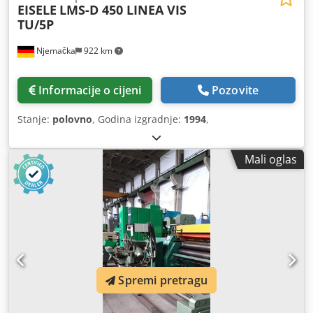
EISELE
LMS-D 450 LINEA VIS
TU/5P
Njemačka
922 km
Informacije o cijeni
Pozovite
Stanje:
polovno
, Godina izgradnje:
1994
,
Mali oglas
Spremi pretragu