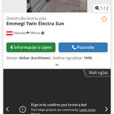
1
/
2
Dvostruka kutna pila
Emmegi
Twin Electra Sun
Uttendorf
590 km
Informacije o cijeni
Pozovite
Stanje:
dobar (korišteno)
, Godina izgradnje:
1999
,
Mali oglas