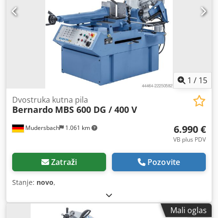
1
/
15
Dvostruka kutna pila
Bernardo
MBS 600 DG / 400 V
6.990 €
Mudersbach
1.061 km
VB plus PDV
Zatraži
Pozovite
Stanje:
novo
,
Mali oglas