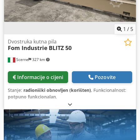
1
/
5
Dvostruka kutna pila
Fom Industrie
BLITZ 50
Scerne
327 km
Informacije o cijeni
Pozovite
Stanje:
radionički obnovljen (korišten)
, Funkcionalnost:
potpuno funkcionalan
,