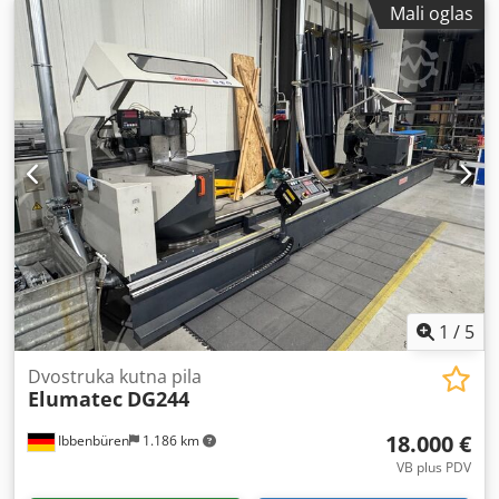
Mali oglas
1
/
5
Dvostruka kutna pila
Elumatec
DG244
18.000 €
Ibbenbüren
1.186 km
VB plus PDV