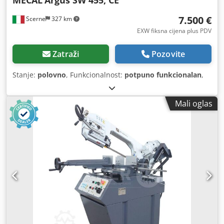
7.500 €
Scerne
327 km
EXW fiksna cijena plus PDV
Zatraži
Pozovite
Stanje:
polovno
, Funkcionalnost:
potpuno funkcionalan
,
Mali oglas