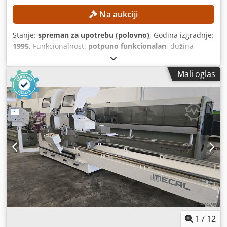
Na aukciji
Stanje:
spreman za upotrebu (polovno)
, Godina izgradnje:
1995
, Funkcionalnost:
potpuno funkcionalan
, dužina
rezanja (maks.):
4 mm
, promjer lista pile:
350 mm
,
maksimalna brzina okretanja:
3.000 okret/min
, ukupna
Mali oglas
masa:
600 kg
, snaga:
4,4 kW (5,98 KS)
,
1
/
12