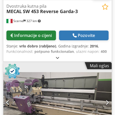
Dvostruka kutna pila
MECAL
SW 453 Reverse Garda-3
Scerne
327 km
Informacije o cijeni
Pozovite
Stanje:
vrlo dobro (rabljeno)
, Godina izgradnje:
2016
,
Funkcionalnost:
potpuno funkcionalan
, ulazni napon:
400
V
,
Mali oglas