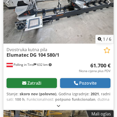
1
/
6
Dvostruka kutna pila
Elumatec
DG 104 580/1
61.700 €
Polling in Tirol
632 km
fiksna cijena plus PDV
Zatraži
Pozovite
Stanje:
skoro nov (polovno)
, Godina izgradnje:
2021
, radni
sati:
100 h
, Funkcionalnost:
potpuno funkcionalan
, dužina
rezanja (maks.):
6.000 mm
,
Mali oglas