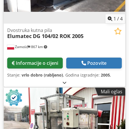
1
/
4
Dvostruka kutna pila
Elumatec
DG 104/02 ROK 2005
Zamość
867 km
Informacije o cijeni
Pozovite
Stanje:
vrlo dobro (rabljeno)
, Godina izgradnje:
2005
,
Mali oglas