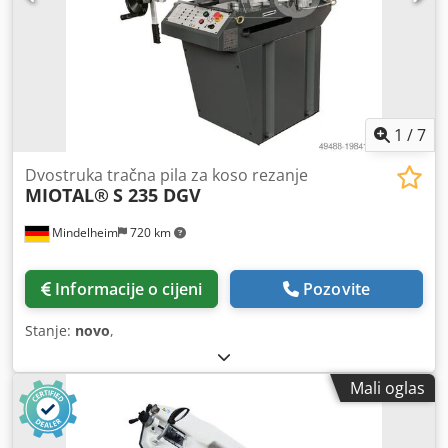
1
/
7
Dvostruka tračna pila za koso rezanje
MIOTAL®
S 235 DGV
Mindelheim
720 km
Informacije o cijeni
Pozovite
Stanje:
novo
,
Mali oglas