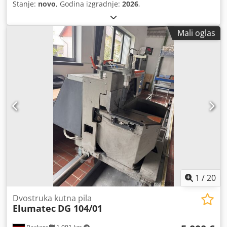
Stanje:
novo
, Godina izgradnje:
2026
,
Mali oglas
1
/
20
Dvostruka kutna pila
Elumatec
DG 104/01