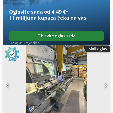
Oglasite sada od 4,49 €
*
11 milijuna kupaca
čeka na vas
Objavite oglas sada
*po oglasu/mjesečno
Mali oglas