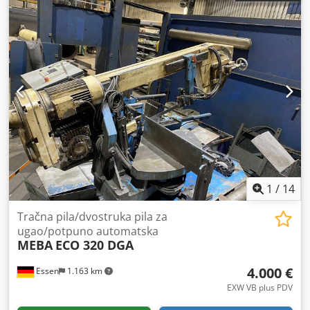
1
/
14
Tračna pila/dvostruka pila za
ugao/potpuno automatska
MEBA
ECO 320 DGA
4.000 €
Essen
1.163 km
EXW VB plus PDV