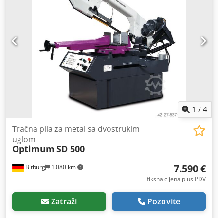
1
/
4
Tračna pila za metal sa dvostrukim
uglom
Optimum
SD 500
7.590 €
Bitburg
1.080 km
fiksna cijena plus PDV
Zatraži
Pozovite