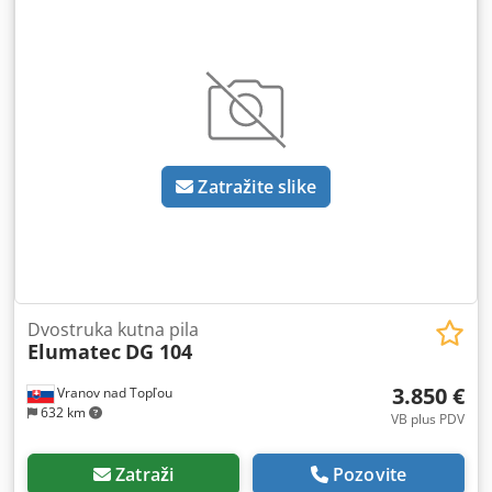
Zatražite slike
Dvostruka kutna pila
Elumatec
DG 104
3.850 €
Vranov nad Topľou
632 km
VB plus PDV
Zatraži
Pozovite