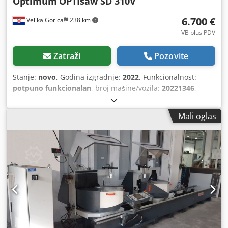
Optimum
OPTIsaw SD 310V
6.700 €
Velika Gorica
238 km
VB plus PDV
Zatraži
Pozovite
Stanje:
novo
, Godina izgradnje:
2022
, Funkcionalnost:
potpuno funkcionalan
, broj mašine/vozila:
20221346
,
ulazni napon:
400 V
,
Mali oglas