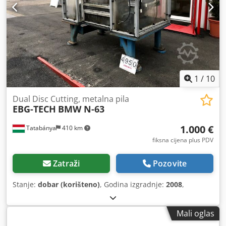
1
/
10
Dual Disc Cutting, metalna pila
EBG-TECH
BMW N-63
1.000 €
Tatabánya
410 km
fiksna cijena plus PDV
Zatraži
Pozovite
Stanje:
dobar (korišteno)
, Godina izgradnje:
2008
,
Mali oglas