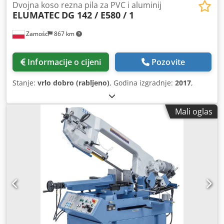
Dvojna koso rezna pila za PVC i aluminij
ELUMATEC
DG 142 / E580 / 1
Zamość
867 km
Informacije o cijeni
Pozovite
Stanje:
vrlo dobro (rabljeno)
, Godina izgradnje:
2017
,
Mali oglas