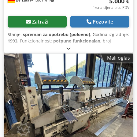
5.000 €
Berkatal
1.001 km
fiksna cijena plus PDV
Zatraži
Pozovite
Stanje:
spreman za upotrebu (polovno)
, Godina izgradnje:
1993
, Funkcionalnost:
potpuno funkcionalan
, broj
mašine/vozila:
26126
, dužina rezanja (maks.):
4.500 mm
,
ukupna dužina:
6.000 mm
, ukupna širina:
1.950 mm
,
Mali oglas
ukupna visina:
2.000 mm
,