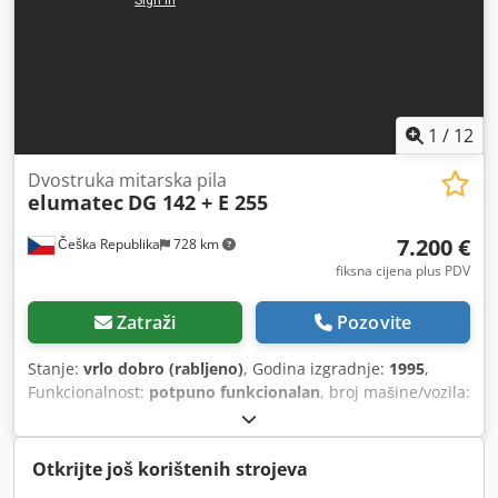
1
/
12
Dvostruka mitarska pila
elumatec
DG 142 + E 255
7.200 €
Češka Republika
728 km
fiksna cijena plus PDV
Zatraži
Pozovite
Stanje:
vrlo dobro (rabljeno)
, Godina izgradnje:
1995
,
Funkcionalnost:
potpuno funkcionalan
, broj mašine/vozila:
20303
, dužina rezanja (maks.):
4.500 mm
, promjer lista
pile:
500 mm
, pritisak:
7 šipka
,
Otkrijte još korištenih strojeva