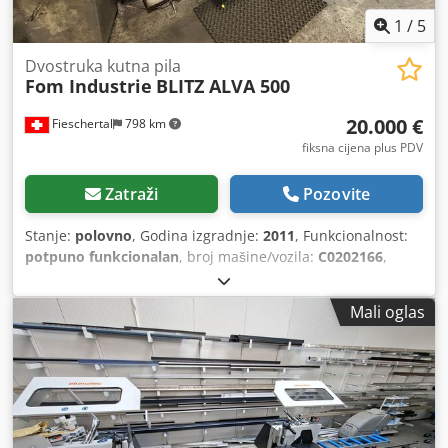
1
/
5
Dvostruka kutna pila
Fom Industrie
BLITZ ALVA 500
20.000 €
Fieschertal
798 km
fiksna cijena plus PDV
Zatraži
Pozovite
Stanje:
polovno
, Godina izgradnje:
2011
, Funkcionalnost:
potpuno funkcionalan
, broj mašine/vozila:
C0202166
,
Mali oglas