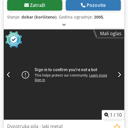
Zatraži
Pozovite
Stanje:
dobar (korišteno)
, Godina izgradnje:
2005
,
Mali oglas
1
/
10
Dvostruka pila - laki metal