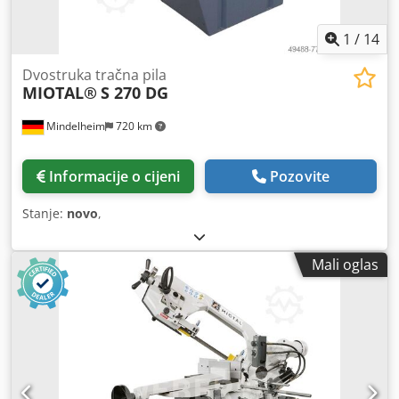
1
/
14
Dvostruka tračna pila
MIOTAL®
S 270 DG
Mindelheim
720 km
Informacije o cijeni
Pozovite
Stanje:
novo
,
Mali oglas