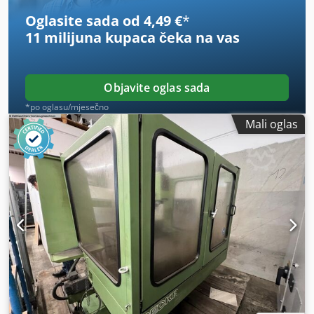
Oglasite sada od 4,49 €
*
11 milijuna kupaca
čeka na vas
Objavite oglas sada
*po oglasu/mjesečno
Mali oglas