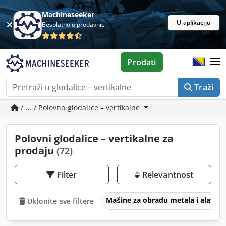
Machineseeker
U aplikaciju
Besplatno u prodavnici
Prodati
Traži
/ ... / Polovno glodalice – vertikalne
Polovni glodalice – vertikalne za
prodaju
(72)
Filter
Relevantnost
Mašine za obradu metala i alatne
Uklonite sve filtere