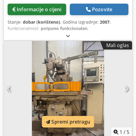
Informacije o cijeni
Pozovite
Stanje:
dobar (korišteno)
, Godina izgradnje:
2007
,
Funkcionalnost:
potpuno funkcionalan
,
Mali oglas
Spremi pretragu
1
/
5