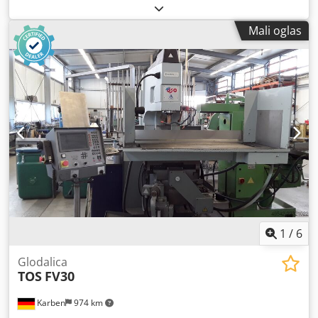
Mali oglas
1
/
6
Glodalica
TOS
FV30
Karben
974 km