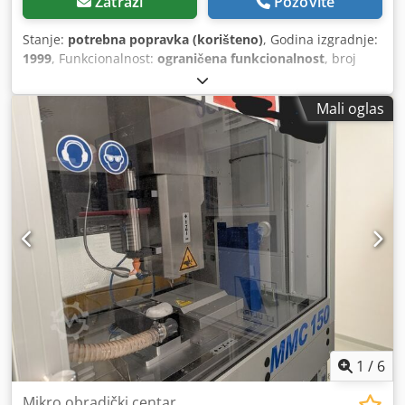
Zatraži
Pozovite
Stanje:
potrebna popravka (korišteno)
, Godina izgradnje:
1999
, Funkcionalnost:
ograničena funkcionalnost
, broj
mašine/vozila:
FSS 400 / 20041
, dužina uvoda osa X:
1.120
mm
, dužina pomaka Y osi:
345 mm
, dužina pomaka Z ose:
Mali oglas
400 mm
, ukupna masa:
4.100 kg
,
1
/
6
Mikro obradički centar