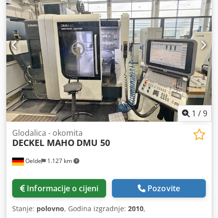
1
/
9
Glodalica - okomita
DECKEL MAHO
DMU 50
Oelde
1.127 km
Informacije o cijeni
Pozovite
Stanje:
polovno
, Godina izgradnje:
2010
,