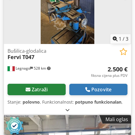
1
/
3
Bušilica-glodalica
Fervi
T047
2.500 €
Legnago
528 km
fiksna cijena plus PDV
Zatraži
Pozovite
Stanje:
polovno
, Funkcionalnost:
potpuno funkcionalan
,
Mali oglas