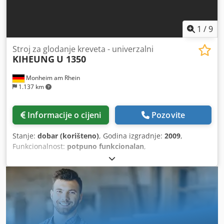
1
/
9
Stroj za glodanje kreveta - univerzalni
KIHEUNG
U 1350
Monheim am Rhein
1.137 km
Informacije o cijeni
Pozovite
Stanje:
dobar (korišteno)
, Godina izgradnje:
2009
,
Funkcionalnost:
potpuno funkcionalan
,