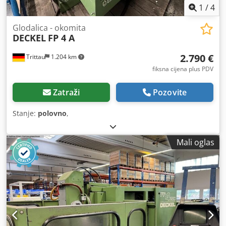
1
/
4
Glodalica - okomita
DECKEL
FP 4 A
2.790 €
Trittau
1.204 km
fiksna cijena plus PDV
Zatraži
Pozovite
Stanje:
polovno
,
Mali oglas