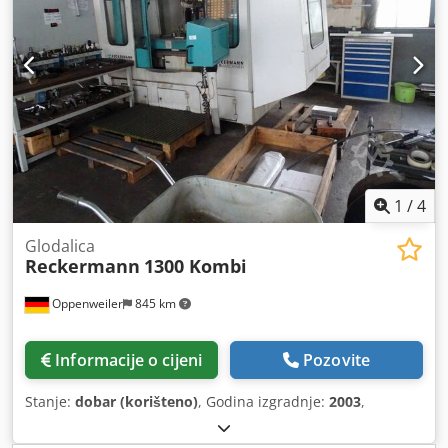
dužina stola:
300 mm
, visina stola:
1.360 mm
, vrsta ulazne
struje:
trofazni
, ukupna masa:
1.250 kg
, ulazni napon:
400
V
, ulazna struja:
16 A
, Oprema:
dokumentacija /
priručnik
,
1
/
4
Glodalica
Reckermann
1300 Kombi
Oppenweiler
845 km
Informacije o cijeni
Pozovite
Stanje:
dobar (korišteno)
, Godina izgradnje:
2003
,