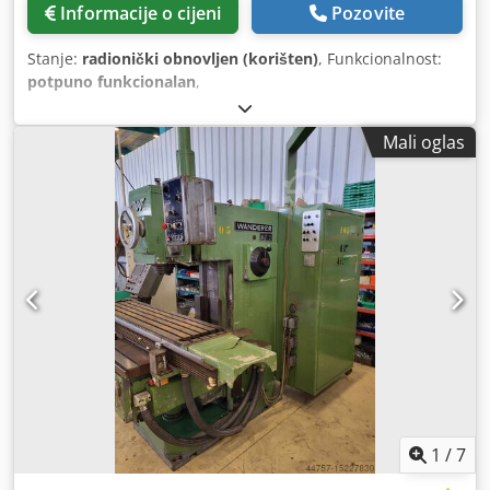
Informacije o cijeni
Pozovite
Stanje:
radionički obnovljen (korišten)
, Funkcionalnost:
potpuno funkcionalan
,
Mali oglas
1
/
7