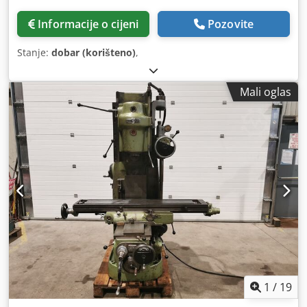
Informacije o cijeni
Pozovite
Stanje:
dobar (korišteno)
,
Mali oglas
1
/
19