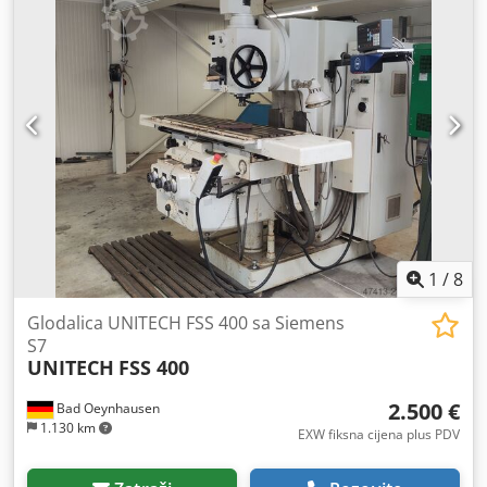
1
/
8
Glodalica UNITECH FSS 400 sa Siemens
S7
UNITECH
FSS 400
2.500 €
Bad Oeynhausen
1.130 km
EXW fiksna cijena plus PDV