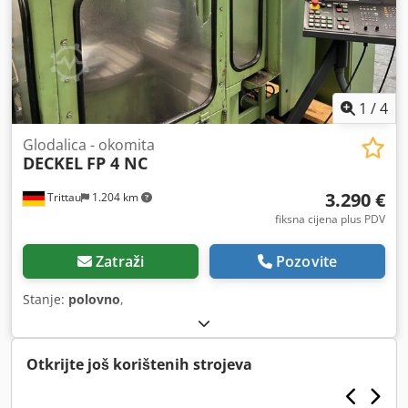
1
/
4
Glodalica - okomita
DECKEL
FP 4 NC
3.290 €
Trittau
1.204 km
fiksna cijena plus PDV
Zatraži
Pozovite
Stanje:
polovno
,
Otkrijte još korištenih strojeva