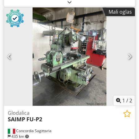
Mali oglas
1
/
2
Glodalica
SAIMP
FU-P2
Concordia Sagittaria
435 km