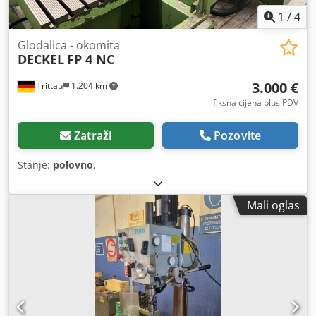
1
/
4
Glodalica - okomita
DECKEL
FP 4 NC
3.000 €
Trittau
1.204 km
fiksna cijena plus PDV
Zatraži
Pozovite
Stanje:
polovno
,
Mali oglas