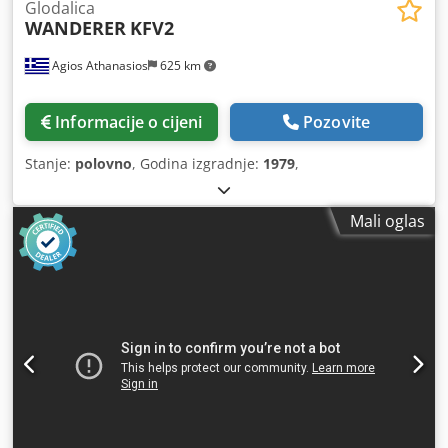
Glodalica
WANDERER
KFV2
Agios Athanasios
625 km
Informacije o cijeni
Pozovite
Stanje:
polovno
, Godina izgradnje:
1979
,
Mali oglas