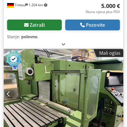
5.000 €
Trittau
1.204 km
fiksna cijena plus PDV
Zatraži
Pozovite
Stanje:
polovno
,
Mali oglas