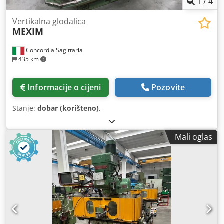
1
/
4
Vertikalna glodalica
MEXIM
Concordia Sagittaria
435 km
Informacije o cijeni
Pozovite
Stanje:
dobar (korišteno)
,
Mali oglas