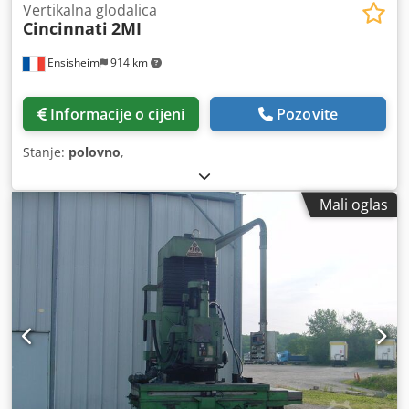
Vertikalna glodalica
Cincinnati
2MI
Ensisheim
914 km
Informacije o cijeni
Pozovite
Stanje:
polovno
,
Mali oglas