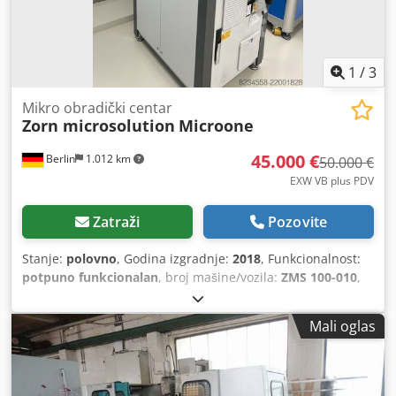
1
/
3
Mikro obradički centar
Zorn microsolution
Microone
45.000 €
Berlin
1.012 km
50.000 €
EXW VB plus PDV
Zatraži
Pozovite
Stanje:
polovno
, Godina izgradnje:
2018
, Funkcionalnost:
potpuno funkcionalan
, broj mašine/vozila:
ZMS 100-010
,
udaljenost hoda X-osi:
100 mm
, Y osi hod:
100 mm
,
udaljenost hoda Z-osi:
135 mm
, brzina pomaka X ose:
30
Mali oglas
m/min
, brzina posmaka Y-osi:
30 m/min
, brzina posmaka
Z-os:
30 m/min
, maksimalna brzina vretena:
75.000
okret/min
, ukupna visina:
2.040 mm
, ukupna širina:
770
mm
, ukupna dužina:
1.100 mm
, širina stola:
300 mm
,