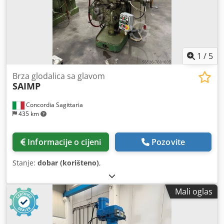
1
/
5
Brza glodalica sa glavom
SAIMP
Concordia Sagittaria
435 km
Informacije o cijeni
Pozovite
Stanje:
dobar (korišteno)
,
Mali oglas