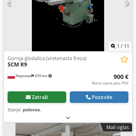
1
/
11
Gornja glodalica (vretenasta freza)
SCM
R9
900 €
Naprawa
659 km
fiksna cijena plus PDV
Zatraži
Pozovite
Stanje:
polovno
,
Mali oglas