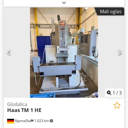
Mali oglas
1
/
3
Glodalica
Haas
TM 1 HE
Njemačka
1.023 km