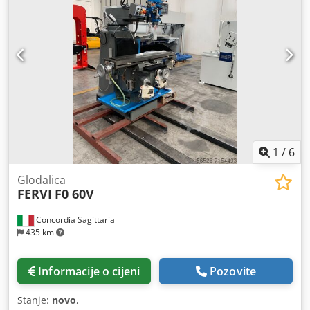
1
/
6
Glodalica
FERVI
F0 60V
Concordia Sagittaria
435 km
Informacije o cijeni
Pozovite
Stanje:
novo
,