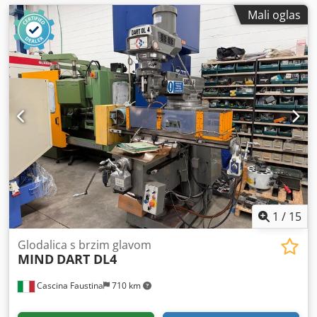
Mali oglas
1
/
15
Glodalica s brzim glavom
MIND
DART DL4
Cascina Faustina
710 km