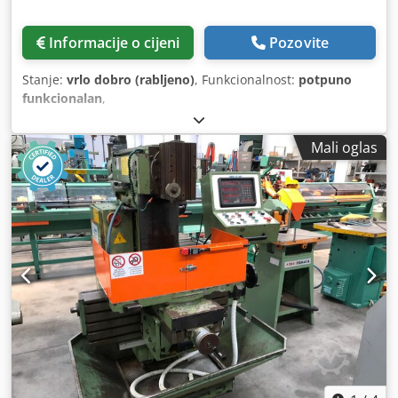
Informacije o cijeni
Pozovite
Stanje:
vrlo dobro (rabljeno)
, Funkcionalnost:
potpuno
funkcionalan
,
Mali oglas