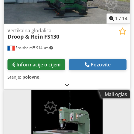
1
/
14
Vertikalna glodalica
Droop & Rein
FS130
Ensisheim
914 km
Informacije o cijeni
Pozovite
Stanje:
polovno
,
Mali oglas