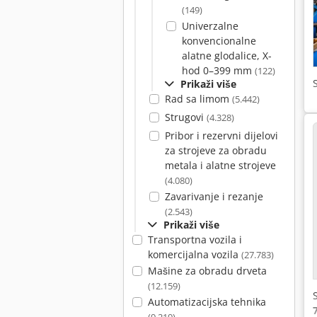
(149)
Univerzalne
konvencionalne
alatne glodalice, X-
hod 0–399 mm
(122)
Prikaži više
Rad sa limom
(5.442)
Strugovi
(4.328)
Pribor i rezervni dijelovi
za strojeve za obradu
metala i alatne strojeve
(4.080)
Zavarivanje i rezanje
(2.543)
Prikaži više
Transportna vozila i
komercijalna vozila
(27.783)
Mašine za obradu drveta
(12.159)
Automatizacijska tehnika