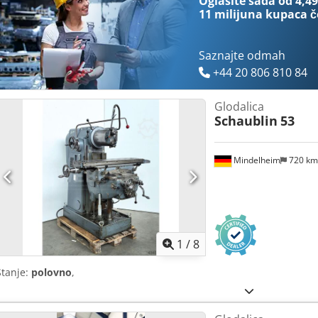
Oglasite sada od 4,49
11 milijuna kupaca
č
Saznajte odmah
+44 20 806 810 84
Glodalica
Schaublin
53
Mindelheim
720 k
1
/
8
Stanje:
polovno
,