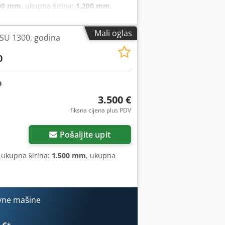
00 mm
, ukupna širina:
1.200 mm
,
Mali oglas
SU 1300, godina
0
3.500 €
fiksna cijena plus PDV
Pošaljite upit
, ukupna širina:
1.500 mm
, ukupna
vne mašine