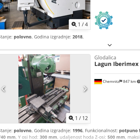
1
/
4
Stanje:
polovno
, Godina izgradnje:
2018
,
Glodalica
Lagun Iberimex
Chemnitz
847 km
1
/
12
Stanje:
polovno
, Godina izgradnje:
1996
, Funkcionalnost:
potpuno 
740 mm
, Y osi hod:
300 mm
, udaljenost hoda Z-osi:
500 mm
, maks