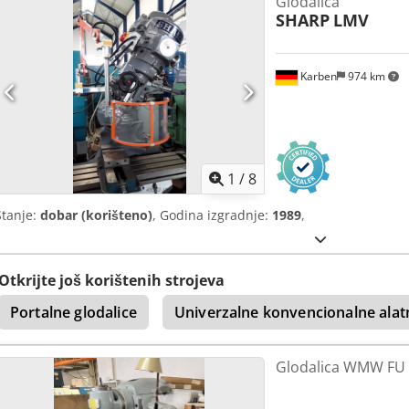
Glodalica
SHARP
LMV
Karben
974 km
1
/
8
Stanje:
dobar (korišteno)
, Godina izgradnje:
1989
,
Otkrijte još korištenih strojeva
Portalne glodalice
Univerzalne konvencionalne alat
Glodalica WMW FU