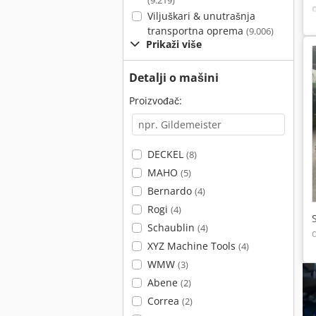
(9.219)
Viljuškari & unutrašnja
transportna oprema
(9.006)
Prikaži više
Detalji o mašini
Proizvođač:
DECKEL
(8)
MAHO
(5)
Bernardo
(4)
Rogi
(4)
Schaublin
(4)
XYZ Machine Tools
(4)
WMW
(3)
Abene
(2)
Correa
(2)