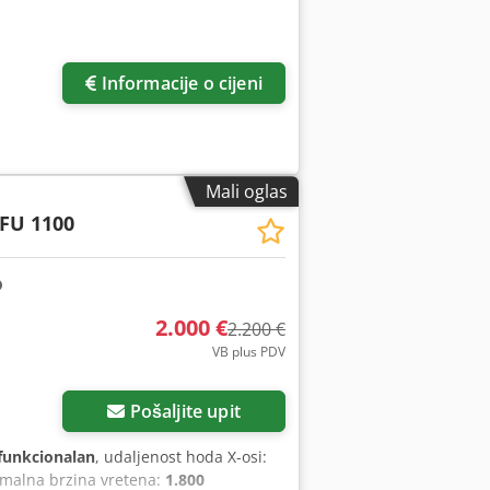
Informacije o cijeni
Mali oglas
FU 1100
2.000 €
2.200 €
VB plus PDV
Pošaljite upit
funkcionalan
, udaljenost hoda X-osi:
imalna brzina vretena:
1.800