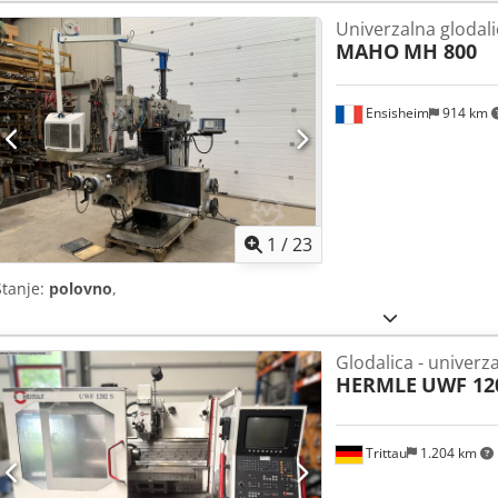
Univerzalna glodali
MAHO
MH 800
Ensisheim
914 km
1
/
23
Stanje:
polovno
,
Glodalica - univerz
HERMLE
UWF 12
Trittau
1.204 km