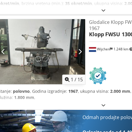
okret/min
, brzina vretena (min.):
35 okret/min
, ukupna visina:
2.0
ukupna dužina:
1.900 mm
, ukupna masa:
2.000 kg
,
Glodalice Klopp FW
1967
Klopp
FWSU 130
Wijchen
1.248 km
1
/
15
Stanje:
polovno
, Godina izgradnje:
1967
, ukupna visina:
2.000 mm
dužina:
1.800 mm
,
Odmah prodajte polo