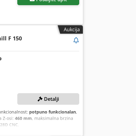
Aukcija
ll F 150
Detalji
unkcionalnost:
potpuno funkcionalan
,
a Z-osi:
460 mm
, maksimalna brzina
828D CNC
,