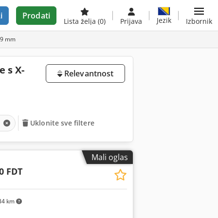
i
Prodati
Jezik
Lista želja
(0)
Prijava
Izbornik
999 mm
e s X-
Relevantnost
m
Uklonite sve filtere
Mali oglas
0 FDT
34 km