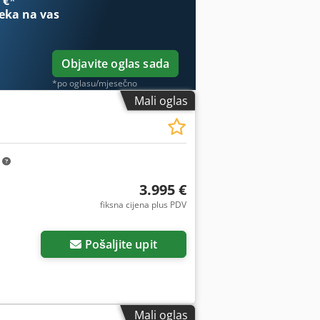
 €
*
eka na vas
Objavite oglas sada
*po oglasu/mjesečno
Mali oglas
m
3.995 €
fiksna cijena plus PDV
Pošaljite upit
Mali oglas