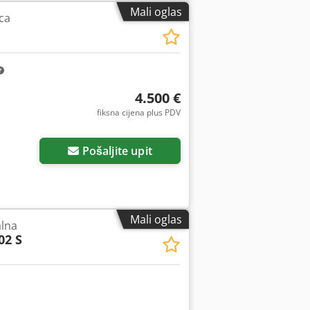
Mali oglas
ca
4.500 €
fiksna cijena plus PDV
Pošaljite upit
Mali oglas
alna
02 S