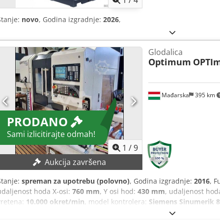
1
/
4
Stanje:
novo
, Godina izgradnje:
2026
,
Glodalica
Optimum
OPTImi
Mađarska
395 km
PRODANO
Sami izlicitirajte odmah!
1
/
9
Aukcija završena
Stanje:
spreman za upotrebu (polovno)
, Godina izgradnje:
2016
, F
udaljenost hoda X-osi:
760 mm
, Y osi hod:
430 mm
, udaljenost hod
vretena:
10.000 okret/min
, model kontrolera:
Siemens Sinumerik 