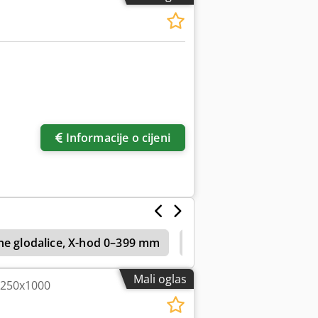
Informacije o cijeni
ne glodalice, X-hod 0–399 mm
Uwf
Maho 800
Mali oglas
 250x1000