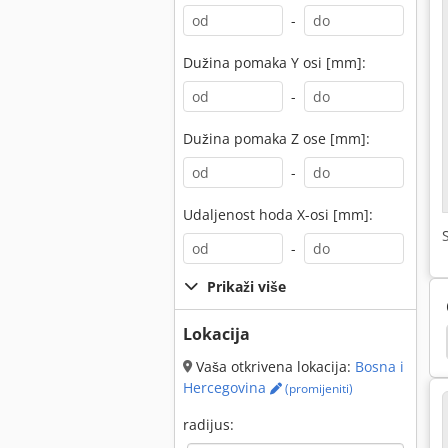
-
Dužina pomaka Y osi [mm]:
-
Dužina pomaka Z ose [mm]:
-
Udaljenost hoda X-osi [mm]:
-
Prikaži više
Lokacija
0
Schaublin 160
Schaublin
Maho Mh 800
Vaša otkrivena lokacija:
Bosna i
Hercegovina
(promijeniti)
radijus: