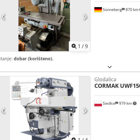
Sonneberg
870 km
1
/
9
Stanje:
dobar (korišteno)
,
Glodalica
CORMAK
UWF150
Siedlce
979 km