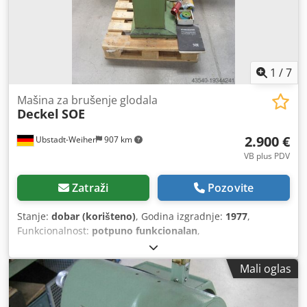
1
/
7
Mašina za brušenje glodala
Deckel
SOE
2.900 €
Ubstadt-Weiher
907 km
VB plus PDV
Zatraži
Pozovite
Stanje:
dobar (korišteno)
, Godina izgradnje:
1977
,
Funkcionalnost:
potpuno funkcionalan
,
Mali oglas