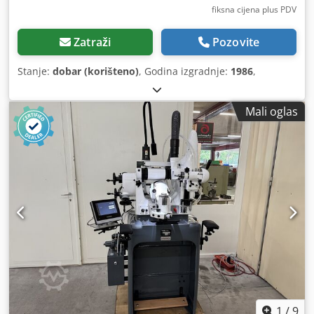
fiksna cijena plus PDV
Zatraži
Pozovite
Stanje:
dobar (korišteno)
, Godina izgradnje:
1986
,
Mali oglas
1
/
9