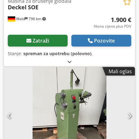
Mašina za brušenje glodala
Deckel
SOE
1.900 €
Wald
796 km
fiksna cijena plus PDV
Zatraži
Pozovite
Stanje:
spreman za upotrebu (polovno)
,
Mali oglas