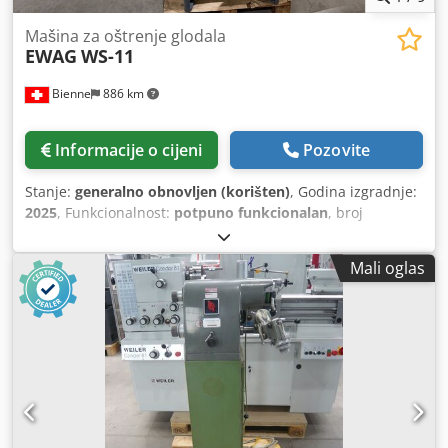
Mašina za oštrenje glodala
EWAG
WS-11
Bienne
886 km
Informacije o cijeni
Pozovite
Stanje:
generalno obnovljen (korišten)
, Godina izgradnje:
2025
, Funkcionalnost:
potpuno funkcionalan
, broj
mašine/vozila:
176308
,
Mali oglas