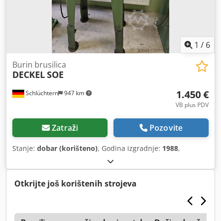
1
/
6
Burin brusilica
DECKEL
SOE
1.450 €
Schlüchtern
947 km
VB plus PDV
Zatraži
Pozovite
Stanje:
dobar (korišteno)
, Godina izgradnje:
1988
,
Otkrijte još korištenih strojeva