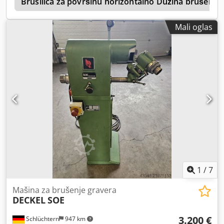
a
Brusilica za površinu horizontalno Dužina brušenj
Mali oglas
1
/
7
Mašina za brušenje gravera
DECKEL
SOE
3.200 €
Schlüchtern
947 km