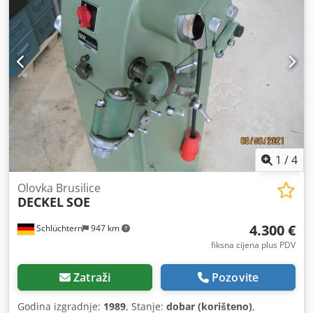
1
/
4
Olovka Brusilice
DECKEL
SOE
4.300 €
Schlüchtern
947 km
fiksna cijena plus PDV
Zatraži
Pozovite
Godina izgradnje:
1989
, Stanje:
dobar (korišteno)
,