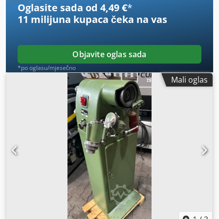
Oglasite sada od 4,49 €
*
11 milijuna kupaca
čeka na vas
Objavite oglas sada
*po oglasu/mjesečno
Mali oglas