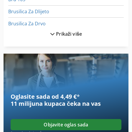
Brusilica Za Dlijeto
Brusilica Za Drvo
Prikaži više
Brusilica Za Noževe
Glava Motora Brusilice
Glodalice Za Dijalog
Glodalice Za Stol
Glodalice Za Švicarsku
Oglasite sada od 4,49 €
*
Kako Kontaktirati S Brusilica
11 milijuna kupaca
čeka na vas
Kliziti Brusilica Kotača Stroj Za Poliranje Zbijen Sjajni
Lak Brusilica
Objavite oglas sada