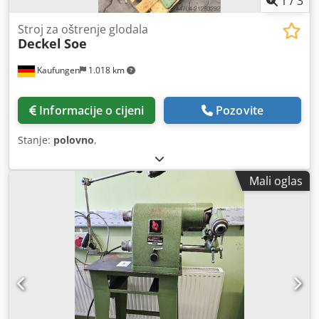
1
/
3
Stroj za oštrenje glodala
Deckel
Soe
Kaufungen
1.018 km
Informacije o cijeni
Pozovite
Stanje:
polovno
,
Mali oglas