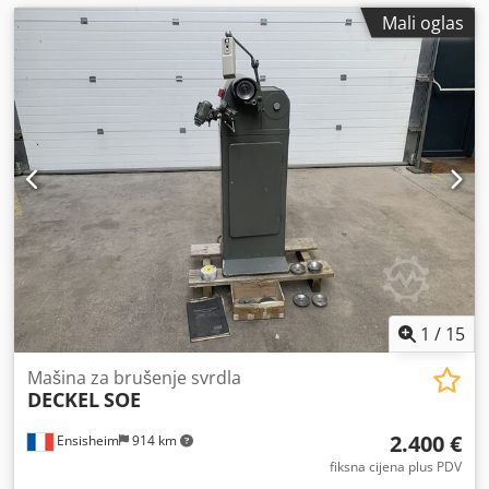
Mali oglas
1
/
15
Mašina za brušenje svrdla
DECKEL
SOE
2.400 €
Ensisheim
914 km
fiksna cijena plus PDV