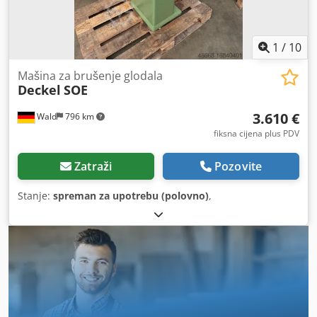
1
/
10
Mašina za brušenje glodala
Deckel
SOE
3.610 €
Wald
796 km
fiksna cijena plus PDV
Zatraži
Pozovite
Stanje:
spreman za upotrebu (polovno)
,