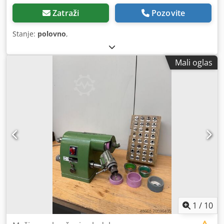
Zatraži
Pozovite
Stanje:
polovno
,
Mali oglas
1
/
10